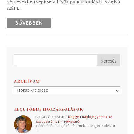
kérdésekben segítse a hívők gondolkodását. Az első
szám...
BŐVEBBEN
ARCHÍVUM
Archívum
LEGUTÓBBI HOZZÁSZÓLÁSOK
GERGELY ERZSÉBET
Reggeli naplójegyzetek az
Exoduszról (21) – Felkavaró
Idézet Ádám imájából: "„Urunk, a te igéd sokszor
f…