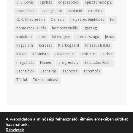
C. S. Lewis
egyház
engesztelés
episztemológia
evangélium
evangéliumi
evolúció
exodusz
G. K. Chesterton
Genezis
helyettes bűnhődés
hit
homoszexualitás
homoszexuális
igazság
irodalom
Isten
Isten igéje
Isten országa
Jézus
kegyelem
kereszt
Kierkegaard
Krisztus halála
Kálvin
kálvinista
kálvinizmus
Leviticus
Luther
megváltás
Numeri
progresszív
Szabados Ádám
Szentlélek
Szentírás
szeretet
teremtés
Tűzfal
Tűzfal podcast
A weboldalon a minőségi felhasználói élmény érdekében sütiket
használunk.
Részletek