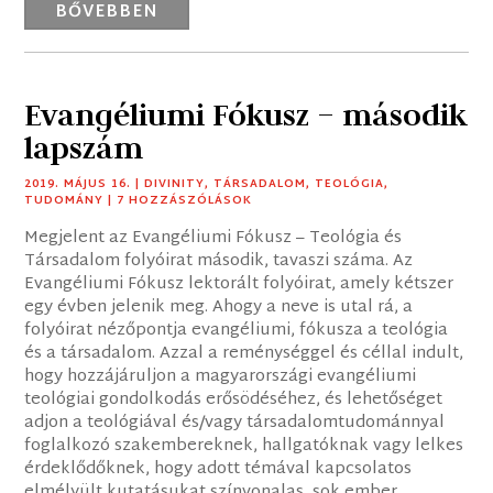
BŐVEBBEN
Evangéliumi Fókusz – második
lapszám
2019. MÁJUS 16.
|
DIVINITY
,
TÁRSADALOM
,
TEOLÓGIA
,
TUDOMÁNY
| 7 HOZZÁSZÓLÁSOK
Megjelent az Evangéliumi Fókusz – Teológia és
Társadalom folyóirat második, tavaszi száma. Az
Evangéliumi Fókusz lektorált folyóirat, amely kétszer
egy évben jelenik meg. Ahogy a neve is utal rá, a
folyóirat nézőpontja evangéliumi, fókusza a teológia
és a társadalom. Azzal a reménységgel és céllal indult,
hogy hozzájáruljon a magyarországi evangéliumi
teológiai gondolkodás erősödéséhez, és lehetőséget
adjon a teológiával és/vagy társadalomtudománnyal
foglalkozó szakembereknek, hallgatóknak vagy lelkes
érdeklődőknek, hogy adott témával kapcsolatos
elmélyült kutatásukat színvonalas, sok ember...