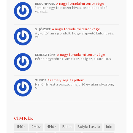
BENCHMARK
A nagy forradalmi terror vége
"amikor egy felekezet hivatalosan püspökké
választ…
X. JÓZSEF
A nagy forradalmi terror vége
A „költő” arra gondolt, hogy alapvető különbség
va…
KERESZTÉNY
A nagy forradalmi terror vége
Péter, egyetértek. Amit írsz, az igaz, a katolikus…
TUNDE
Személyiség és jellem
Helló, Én ezt a posztot majd 10 év után olvasom,
S…
CÍMKÉK
1Móz
2Móz
4Móz
Biblia
Bolyki László
bűn