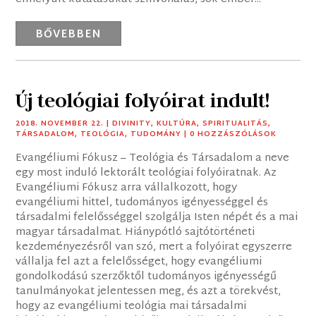
BŐVEBBEN
Új teológiai folyóirat indult!
2018. NOVEMBER 22.
|
DIVINITY
,
KULTÚRA
,
SPIRITUALITÁS
,
TÁRSADALOM
,
TEOLÓGIA
,
TUDOMÁNY
| 0 HOZZÁSZÓLÁSOK
Evangéliumi Fókusz – Teológia és Társadalom a neve
egy most induló lektorált teológiai folyóiratnak. Az
Evangéliumi Fókusz arra vállalkozott, hogy
evangéliumi hittel, tudományos igényességgel és
társadalmi felelősséggel szolgálja Isten népét és a mai
magyar társadalmat. Hiánypótló sajtótörténeti
kezdeményezésről van szó, mert a folyóirat egyszerre
vállalja fel azt a felelősséget, hogy evangéliumi
gondolkodású szerzőktől tudományos igényességű
tanulmányokat jelentessen meg, és azt a törekvést,
hogy az evangéliumi teológia mai társadalmi