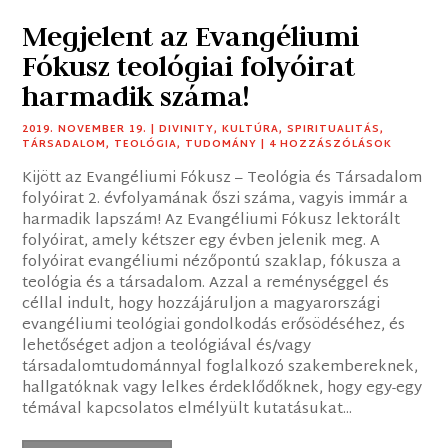
Megjelent az Evangéliumi
Fókusz teológiai folyóirat
harmadik száma!
2019. NOVEMBER 19.
|
DIVINITY
,
KULTÚRA
,
SPIRITUALITÁS
,
TÁRSADALOM
,
TEOLÓGIA
,
TUDOMÁNY
| 4 HOZZÁSZÓLÁSOK
Kijött az Evangéliumi Fókusz – Teológia és Társadalom
folyóirat 2. évfolyamának őszi száma, vagyis immár a
harmadik lapszám! Az Evangéliumi Fókusz lektorált
folyóirat, amely kétszer egy évben jelenik meg. A
folyóirat evangéliumi nézőpontú szaklap, fókusza a
teológia és a társadalom. Azzal a reménységgel és
céllal indult, hogy hozzájáruljon a magyarországi
evangéliumi teológiai gondolkodás erősödéséhez, és
lehetőséget adjon a teológiával és/vagy
társadalomtudománnyal foglalkozó szakembereknek,
hallgatóknak vagy lelkes érdeklődőknek, hogy egy-egy
témával kapcsolatos elmélyült kutatásukat...