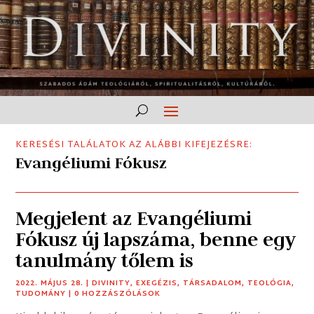
KERESÉSI TALÁLATOK AZ ALÁBBI KIFEJEZÉSRE:
Evangéliumi Fókusz
Megjelent az Evangéliumi
Fókusz új lapszáma, benne egy
tanulmány tőlem is
2022. MÁJUS 28.
|
DIVINITY
,
EXEGÉZIS
,
TÁRSADALOM
,
TEOLÓGIA
,
TUDOMÁNY
| 0 HOZZÁSZÓLÁSOK