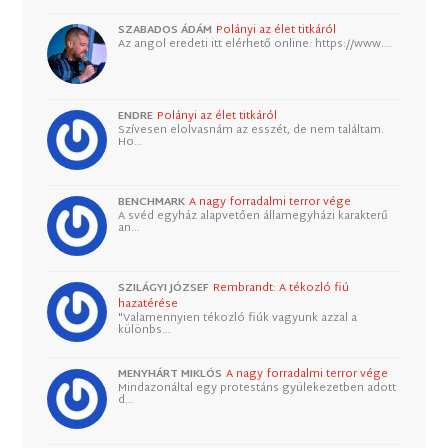
SZABADOS ÁDÁM
Polányi az élet titkáról
Az angol eredeti itt elérhető online: https://www.…
ENDRE
Polányi az élet titkáról
Szívesen elolvasnám az esszét, de nem találtam.
Ho…
BENCHMARK
A nagy forradalmi terror vége
A svéd egyház alapvetően államegyházi karakterű
an…
SZILÁGYI JÓZSEF
Rembrandt: A tékozló fiú
hazatérése
"Valamennyien tékozló fiúk vagyunk azzal a
különbs…
MENYHÁRT MIKLÓS
A nagy forradalmi terror vége
Mindazonáltal egy protestáns gyülekezetben adott
d…