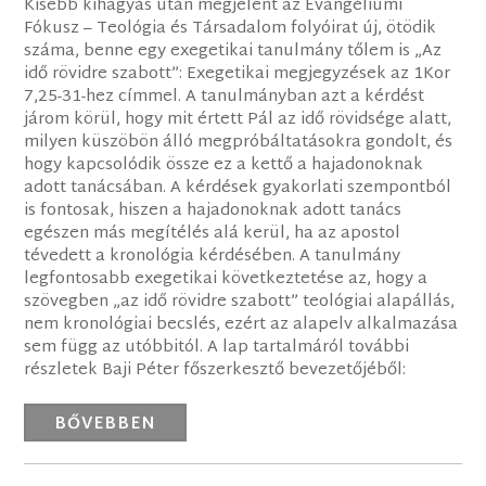
Kisebb kihagyás után megjelent az Evangéliumi
Fókusz – Teológia és Társadalom folyóirat új, ötödik
száma, benne egy exegetikai tanulmány tőlem is „Az
idő rövidre szabott”: Exegetikai megjegyzések az 1Kor
7,25-31-hez címmel. A tanulmányban azt a kérdést
járom körül, hogy mit értett Pál az idő rövidsége alatt,
milyen küszöbön álló megpróbáltatásokra gondolt, és
hogy kapcsolódik össze ez a kettő a hajadonoknak
adott tanácsában. A kérdések gyakorlati szempontból
is fontosak, hiszen a hajadonoknak adott tanács
egészen más megítélés alá kerül, ha az apostol
tévedett a kronológia kérdésében. A tanulmány
legfontosabb exegetikai következtetése az, hogy a
szövegben „az idő rövidre szabott” teológiai alapállás,
nem kronológiai becslés, ezért az alapelv alkalmazása
sem függ az utóbbitól. A lap tartalmáról további
részletek Baji Péter főszerkesztő bevezetőjéből:
BŐVEBBEN