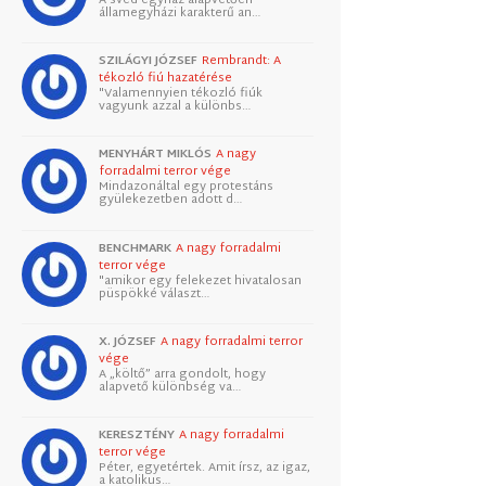
államegyházi karakterű an…
SZILÁGYI JÓZSEF
Rembrandt: A
tékozló fiú hazatérése
"Valamennyien tékozló fiúk
vagyunk azzal a különbs…
MENYHÁRT MIKLÓS
A nagy
forradalmi terror vége
Mindazonáltal egy protestáns
gyülekezetben adott d…
BENCHMARK
A nagy forradalmi
terror vége
"amikor egy felekezet hivatalosan
püspökké választ…
X. JÓZSEF
A nagy forradalmi terror
vége
A „költő” arra gondolt, hogy
alapvető különbség va…
KERESZTÉNY
A nagy forradalmi
terror vége
Péter, egyetértek. Amit írsz, az igaz,
a katolikus…