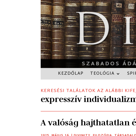
KEZDŐLAP
TEOLÓGIA
SPI
KERESÉSI TALÁLATOK AZ ALÁBBI KIFE
expresszív individualiz
A valóság hajthatatlan 
2025. MÁJUS 16.
|
DIVINITY
,
FILOZÓFIA
,
TÁRSADAL