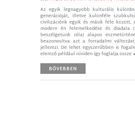
Az egyik legnagyobb kulturális különbs
generációját, illetve különféle szubku
civilizációnk egyik és másik fele között,
modern én felemelkedése és diadala (
beszélgetünk róla) alapos eszmetörténet
beazonosítva azt a forradalmi változás
jellemzi. De lehet egyszerűbben is fogal
elemző például röviden így foglalja össze 
BŐVEBBEN