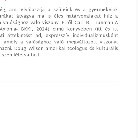
ég, ami elválasztja a szüleink és a gyermekeink
ltúrákat átvágva ma is éles határvonalakat húz a
 a valósághoz való viszony. Erről Carl R. Trueman A
Axioma- BKKI, 2024) című könyvében (itt és itt
i áttekintést ad, expresszív individualizmusként
t, amely a valósághoz való megváltozott viszonyt
mazni. Doug Wilson amerikai teológus és kulturális
a szemléletváltást: