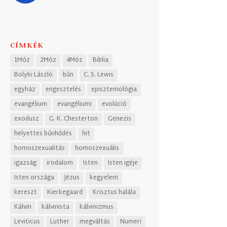
CÍMKÉK
1Móz
2Móz
4Móz
Biblia
Bolyki László
bűn
C. S. Lewis
egyház
engesztelés
episztemológia
evangélium
evangéliumi
evolúció
exodusz
G. K. Chesterton
Genezis
helyettes bűnhődés
hit
homoszexualitás
homoszexuális
igazság
irodalom
Isten
Isten igéje
Isten országa
Jézus
kegyelem
kereszt
Kierkegaard
Krisztus halála
Kálvin
kálvinista
kálvinizmus
Leviticus
Luther
megváltás
Numeri