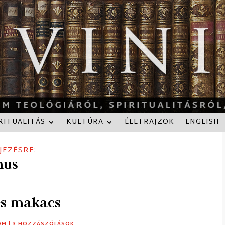
RITUALITÁS
KULTÚRA
ÉLETRAJZOK
ENGLISH
JEZÉSRE:
mus
és makacs
OM
| 3 HOZZÁSZÓLÁSOK