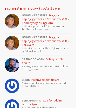
LEGUTÓBBI HOZZÁSZÓLÁSOK
GERGELY ERZSÉBET
Reggeli
naplójegyzetek az Exoduszról (22) –
Keménység és irgalom
Idézet a posztból: "A mai ember
fejében a keménysé…
GERGELY ERZSÉBET
Reggeli
naplójegyzetek az Exoduszról (21) –
Felkavaró
Idézet Ádám imájából: "„Urunk, a te
igéd sokszor f…
SZABADOS ÁDÁM
Polányi az élet
titkáról
Az angol eredeti itt elérhető online:
https://www.…
ENDRE
Polányi az élet titkáról
Szívesen elolvasnám az esszét, de
nem találtam. Ho…
BENCHMARK
A nagy forradalmi
terror vége
A svéd egyház alapvetően