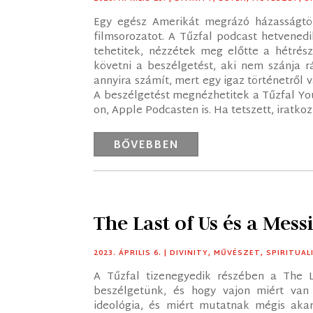
Egy egész Amerikát megrázó házasságtör
filmsorozatot. A Tűzfal podcast hetvened
tehetitek, nézzétek meg előtte a hétrész
követni a beszélgetést, aki nem szánja r
annyira számít, mert egy igaz történetről 
A beszélgetést megnézhetitek a Tűzfal Yo
on, Apple Podcasten is. Ha tetszett, iratkozz
BŐVEBBEN
The Last of Us és a Mess
2023. ÁPRILIS 6.
|
DIVINITY
,
MŰVÉSZET
,
SPIRITUAL
A Tűzfal tizenegyedik részében a The L
beszélgetünk, és hogy vajon miért van 
ideológia, és miért mutatnak mégis akar