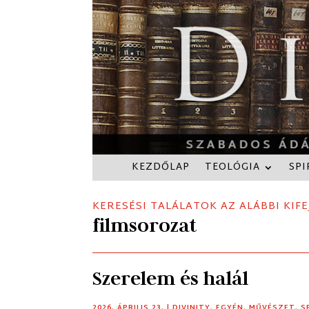
KEZDŐLAP
TEOLÓGIA
SPI
KERESÉSI TALÁLATOK AZ ALÁBBI KIFE
filmsorozat
Szerelem és halál
2026. ÁPRILIS 23.
|
DIVINITY
,
EGYÉN
,
MŰVÉSZET
,
S