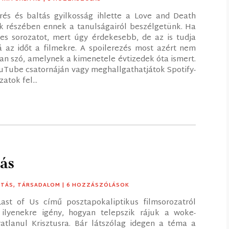
és és baltás gyilkosság ihlette a Love and Death
ik részében ennek a tanulságairól beszélgetünk. Ha
es sorozatot, mert úgy érdekesebb, de az is tudja
á az időt a filmekre. A spoilerezés most azért nem
van szó, amelynek a kimenetele évtizedek óta ismert.
uTube csatornáján vagy meghallgathatjátok Spotify-
atok fel...
iás
ITÁS
,
TÁRSADALOM
| 6 HOZZÁSZÓLÁSOK
ast of Us című posztapokaliptikus filmsorozatról
ilyenekre igény, hogyan telepszik rájuk a woke-
atlanul Krisztusra. Bár látszólag idegen a téma a