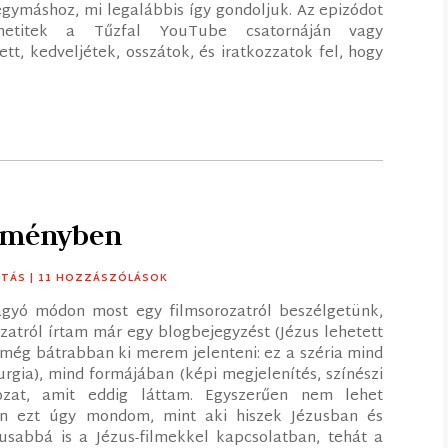
egymáshoz, mi legalábbis így gondoljuk. Az epizódot
hetitek a Tűzfal YouTube csatornáján vagy
ett, kedveljétek, osszátok, és iratkozzatok fel, hogy
leményben
ITÁS
| 11 HOZZÁSZÓLÁSOK
gyó módon most egy filmsorozatról beszélgetünk,
zatról írtam már egy blogbejegyzést (Jézus lehetett
 még bátrabban ki merem jelenteni: ez a széria mind
rgia), mind formájában (képi megjelenítés, színészi
rozat, amit eddig láttam. Egyszerűen nem lehet
én ezt úgy mondom, mint aki hiszek Jézusban és
ikusabbá is a Jézus-filmekkel kapcsolatban, tehát a