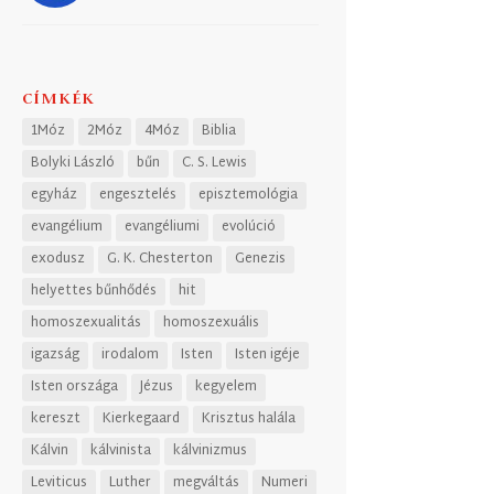
CÍMKÉK
1Móz
2Móz
4Móz
Biblia
Bolyki László
bűn
C. S. Lewis
egyház
engesztelés
episztemológia
evangélium
evangéliumi
evolúció
exodusz
G. K. Chesterton
Genezis
helyettes bűnhődés
hit
homoszexualitás
homoszexuális
igazság
irodalom
Isten
Isten igéje
Isten országa
Jézus
kegyelem
kereszt
Kierkegaard
Krisztus halála
Kálvin
kálvinista
kálvinizmus
Leviticus
Luther
megváltás
Numeri