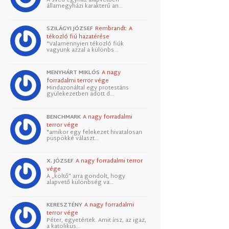
államegyházi karakterű an…
SZILÁGYI JÓZSEF
Rembrandt: A
tékozló fiú hazatérése
"Valamennyien tékozló fiúk
vagyunk azzal a különbs…
MENYHÁRT MIKLÓS
A nagy
forradalmi terror vége
Mindazonáltal egy protestáns
gyülekezetben adott d…
BENCHMARK
A nagy forradalmi
terror vége
"amikor egy felekezet hivatalosan
püspökké választ…
X. JÓZSEF
A nagy forradalmi terror
vége
A „költő” arra gondolt, hogy
alapvető különbség va…
KERESZTÉNY
A nagy forradalmi
terror vége
Péter, egyetértek. Amit írsz, az igaz,
a katolikus…