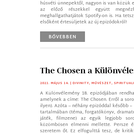
húsvéti ünnepektől, nagyon is van közük 
az előző részekkel együtt megnéz
meghallgathatjátok Spotify-on is. Ha tetsz
elsőként értesüljetek az új epizódokról!
BŐVEBBEN
The Chosen a Különvé
2021. MÁJUS 14.
|
DIVINITY
,
MŰVÉSZET
,
SPIRITUAL
A Különvélemény 18. epizódjában rendha
amelynek a címe: The Chosen. Erről a soro
ilyen). Azóta – néhány epizóddal később –
tartalmában (téma, forgatókönyv, dramatu
játék, filmzene) az egyik legjobb so
közömbösen elmenni mellette. Persze 
szeretem őt. Ez elfogulttá tesz, de krit