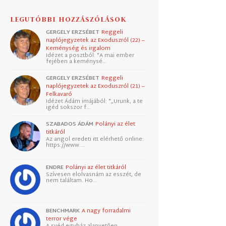
LEGUTÓBBI HOZZÁSZÓLÁSOK
GERGELY ERZSÉBET
Reggeli
naplójegyzetek az Exoduszról (22) –
Keménység és irgalom
Idézet a posztból: "A mai ember
fejében a keménysé…
GERGELY ERZSÉBET
Reggeli
naplójegyzetek az Exoduszról (21) –
Felkavaró
Idézet Ádám imájából: "„Urunk, a te
igéd sokszor f…
SZABADOS ÁDÁM
Polányi az élet
titkáról
Az angol eredeti itt elérhető online:
https://www.…
ENDRE
Polányi az élet titkáról
Szívesen elolvasnám az esszét, de
nem találtam. Ho…
BENCHMARK
A nagy forradalmi
terror vége
A svéd egyház alapvetően