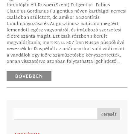
fordulóján élt Ruspei (Szent) Fulgentius. Fabius
Claudius Gordianus Fulgentius néven karthágói nemesi
családban született, de amikor a Szentírás
tanulmányozása és Augusztinusz hatására megtért,
lemondott egész vagyonáról, és imádkozó szerzetesi
életre szánta magát. Ezt csak részben sikerült
megvalósítania, mert Kr. u. 507-ben Ruspe püspökévé
nevezték ki. Ruspéból az ariánusokkal való vitái miatt
a vandálok egy időre száműzetésbe kényszerítették,
onnan visszatérve azonban folytathatta igehirdetői...
BŐVEBBEN