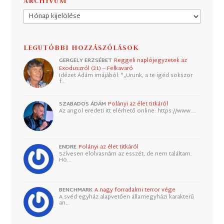
ARCHÍVUM
Archívum
LEGUTÓBBI HOZZÁSZÓLÁSOK
GERGELY ERZSÉBET
Reggeli naplójegyzetek az
Exoduszról (21) – Felkavaró
Idézet Ádám imájából: "„Urunk, a te igéd sokszor
f…
SZABADOS ÁDÁM
Polányi az élet titkáról
Az angol eredeti itt elérhető online: https://www.…
ENDRE
Polányi az élet titkáról
Szívesen elolvasnám az esszét, de nem találtam.
Ho…
BENCHMARK
A nagy forradalmi terror vége
A svéd egyház alapvetően államegyházi karakterű
an…