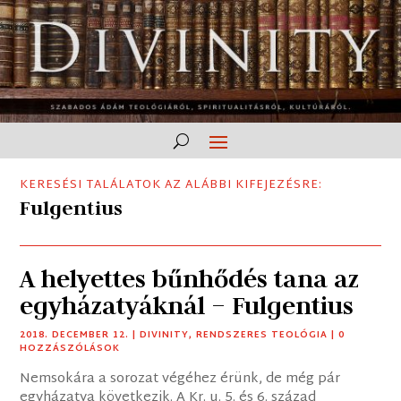
KERESÉSI TALÁLATOK AZ ALÁBBI KIFEJEZÉSRE:
Fulgentius
A helyettes bűnhődés tana az
egyházatyáknál – Fulgentius
2018. DECEMBER 12.
|
DIVINITY
,
RENDSZERES TEOLÓGIA
| 0
HOZZÁSZÓLÁSOK
Nemsokára a sorozat végéhez érünk, de még pár
egyházatya következik. A Kr. u. 5. és 6. század