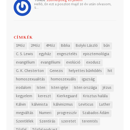
TUNDE
Személyiség és jellem
Helló, Én ezt a posztot majd 10 év után olvasom,
S…
CÍMKÉK
1Móz
2Móz
4Móz
Biblia
Bolyki László
bűn
C. S. Lewis
egyház
engesztelés
episztemológia
evangélium
evangéliumi
evolúció
exodusz
G. K. Chesterton
Genezis
helyettes bűnhődés
hit
homoszexualitás
homoszexuális
igazság
irodalom
Isten
Isten igéje
Isten országa
Jézus
kegyelem
kereszt
Kierkegaard
Krisztus halála
Kálvin
kálvinista
kálvinizmus
Leviticus
Luther
megváltás
Numeri
progresszív
Szabados Ádám
Szentlélek
Szentírás
szeretet
teremtés
Tűzfal
Tűzfal podcast