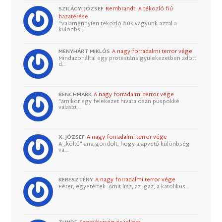
SZILÁGYI JÓZSEF
Rembrandt: A tékozló fiú
hazatérése
"Valamennyien tékozló fiúk vagyunk azzal a
különbs…
MENYHÁRT MIKLÓS
A nagy forradalmi terror vége
Mindazonáltal egy protestáns gyülekezetben adott
d…
BENCHMARK
A nagy forradalmi terror vége
"amikor egy felekezet hivatalosan püspökké
választ…
X. JÓZSEF
A nagy forradalmi terror vége
A „költő” arra gondolt, hogy alapvető különbség
va…
KERESZTÉNY
A nagy forradalmi terror vége
Péter, egyetértek. Amit írsz, az igaz, a katolikus…