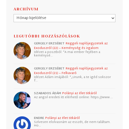
ARCHÍVUM
Archívum
LEGUTÓBBI HOZZÁSZÓLÁSOK
GERGELY ERZSÉBET
Reggeli naplójegyzetek az
Exoduszról (22) – Keménység és irgalom
Idézet a posztból: "A mai ember fejében a
keménysé…
GERGELY ERZSÉBET
Reggeli naplójegyzetek az
Exoduszról (21) – Felkavaró
Idézet Ádám imájából: "„Urunk, a te igéd sokszor
f…
SZABADOS ÁDÁM
Polányi az élet titkáról
Az angol eredeti itt elérhető online: https://www.…
ENDRE
Polányi az élet titkáról
Szívesen elolvasnám az esszét, de nem találtam.
Ho…