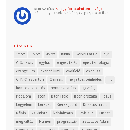
KERESZTÉNY
A nagy forradalmi terror vége
Péter, egyetértek. Amit írsz, az igaz, a katolikus…
CÍMKÉK
1Móz
2Móz
4Móz
Biblia
Bolyki László
bűn
C. S. Lewis
egyház
engesztelés
episztemológia
evangélium
evangéliumi
evolúció
exodusz
G. K. Chesterton
Genezis
helyettes bűnhődés
hit
homoszexualitás
homoszexuális
igazság
irodalom
Isten
Isten igéje
Isten országa
Jézus
kegyelem
kereszt
Kierkegaard
Krisztus halála
Kálvin
kálvinista
kálvinizmus
Leviticus
Luther
megváltás
Numeri
progresszív
Szabados Ádám