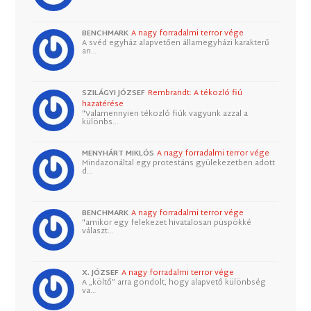
BENCHMARK
A nagy forradalmi terror vége
A svéd egyház alapvetően államegyházi karakterű
an…
SZILÁGYI JÓZSEF
Rembrandt: A tékozló fiú
hazatérése
"Valamennyien tékozló fiúk vagyunk azzal a
különbs…
MENYHÁRT MIKLÓS
A nagy forradalmi terror vége
Mindazonáltal egy protestáns gyülekezetben adott
d…
BENCHMARK
A nagy forradalmi terror vége
"amikor egy felekezet hivatalosan püspökké
választ…
X. JÓZSEF
A nagy forradalmi terror vége
A „költő” arra gondolt, hogy alapvető különbség
va…