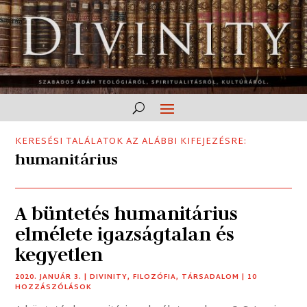
KERESÉSI TALÁLATOK AZ ALÁBBI KIFEJEZÉSRE:
humanitárius
A büntetés humanitárius
elmélete igazságtalan és
kegyetlen
2020. JANUÁR 3.
|
DIVINITY
,
FILOZÓFIA
,
TÁRSADALOM
| 10
HOZZÁSZÓLÁSOK