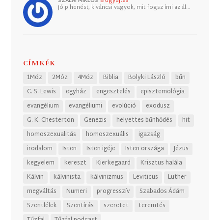
SZALAI MIKLÓS
Erőgyűjtés
Jó pihenést, kiváncsi vagyok, mit fogsz írni az ál…
CÍMKÉK
1Móz
2Móz
4Móz
Biblia
Bolyki László
bűn
C. S. Lewis
egyház
engesztelés
episztemológia
evangélium
evangéliumi
evolúció
exodusz
G. K. Chesterton
Genezis
helyettes bűnhődés
hit
homoszexualitás
homoszexuális
igazság
irodalom
Isten
Isten igéje
Isten országa
Jézus
kegyelem
kereszt
Kierkegaard
Krisztus halála
Kálvin
kálvinista
kálvinizmus
Leviticus
Luther
megváltás
Numeri
progresszív
Szabados Ádám
Szentlélek
Szentírás
szeretet
teremtés
Tűzfal
Tűzfal podcast