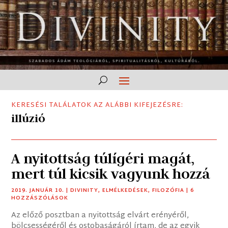
KERESÉSI TALÁLATOK AZ ALÁBBI KIFEJEZÉSRE:
illúzió
A nyitottság túlígéri magát,
mert túl kicsik vagyunk hozzá
2019. JANUÁR 10.
|
DIVINITY
,
ELMÉLKEDÉSEK
,
FILOZÓFIA
| 6
HOZZÁSZÓLÁSOK
Az előző posztban a nyitottság elvárt erényéről,
bölcsességéről és ostobaságáról írtam, de az egyik