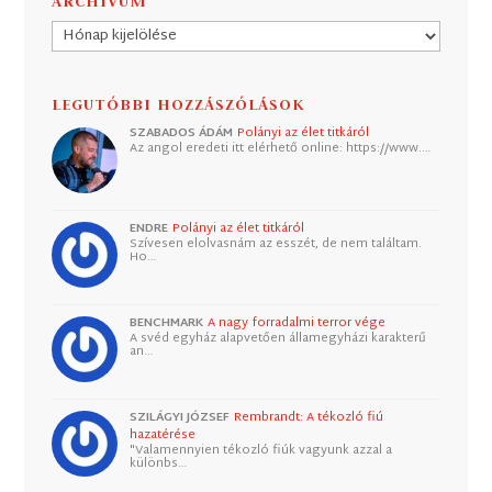
ARCHÍVUM
Archívum
LEGUTÓBBI HOZZÁSZÓLÁSOK
SZABADOS ÁDÁM
Polányi az élet titkáról
Az angol eredeti itt elérhető online: https://www.…
ENDRE
Polányi az élet titkáról
Szívesen elolvasnám az esszét, de nem találtam.
Ho…
BENCHMARK
A nagy forradalmi terror vége
A svéd egyház alapvetően államegyházi karakterű
an…
SZILÁGYI JÓZSEF
Rembrandt: A tékozló fiú
hazatérése
"Valamennyien tékozló fiúk vagyunk azzal a
különbs…