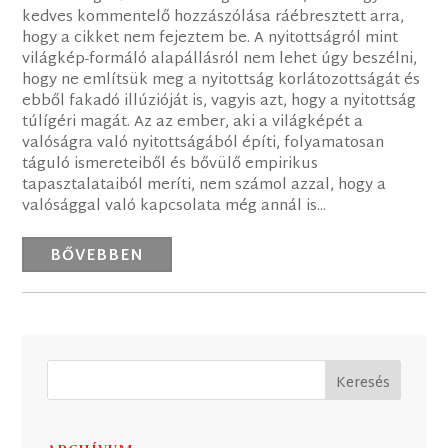
kedves kommentelő hozzászólása ráébresztett arra,
hogy a cikket nem fejeztem be. A nyitottságról mint
világkép-formáló alapállásról nem lehet úgy beszélni,
hogy ne említsük meg a nyitottság korlátozottságát és
ebből fakadó illúzióját is, vagyis azt, hogy a nyitottság
túlígéri magát. Az az ember, aki a világképét a
valóságra való nyitottságából építi, folyamatosan
táguló ismereteiből és bővülő empirikus
tapasztalataiból meríti, nem számol azzal, hogy a
valósággal való kapcsolata még annál is...
BŐVEBBEN