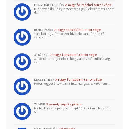
MENYHÁRT MIKLÓS
A nagy forradalmi terror vége
Mindazonáltal egy protestáns gyülekezetben adott
d…
BENCHMARK
A nagy forradalmi terror vége
"amikor egy felekezet hivatalosan püspökké
választ…
X. JÓZSEF
A nagy forradalmi terror vége
A „költő” arra gondolt, hogy alapvető különbség
va…
KERESZTÉNY
A nagy forradalmi terror vége
Péter, egyetértek. Amit írsz, az igaz, a katolikus…
TUNDE
Személyiség és jellem
Helló, Én ezt a posztot majd 10 év után olvasom,
S…