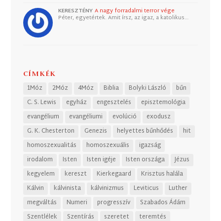
KERESZTÉNY
A nagy forradalmi terror vége
Péter, egyetértek. Amit írsz, az igaz, a katolikus…
CÍMKÉK
1Móz
2Móz
4Móz
Biblia
Bolyki László
bűn
C. S. Lewis
egyház
engesztelés
episztemológia
evangélium
evangéliumi
evolúció
exodusz
G. K. Chesterton
Genezis
helyettes bűnhődés
hit
homoszexualitás
homoszexuális
igazság
irodalom
Isten
Isten igéje
Isten országa
Jézus
kegyelem
kereszt
Kierkegaard
Krisztus halála
Kálvin
kálvinista
kálvinizmus
Leviticus
Luther
megváltás
Numeri
progresszív
Szabados Ádám
Szentlélek
Szentírás
szeretet
teremtés