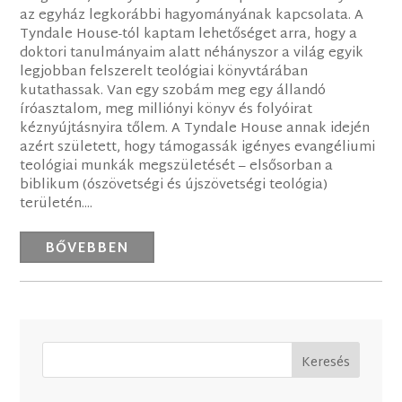
az egyház legkorábbi hagyományának kapcsolata. A
Tyndale House-tól kaptam lehetőséget arra, hogy a
doktori tanulmányaim alatt néhányszor a világ egyik
legjobban felszerelt teológiai könyvtárában
kutathassak. Van egy szobám meg egy állandó
íróasztalom, meg milliónyi könyv és folyóirat
kéznyújtásnyira tőlem. A Tyndale House annak idején
azért született, hogy támogassák igényes evangéliumi
teológiai munkák megszületését – elsősorban a
biblikum (ószövetségi és újszövetségi teológia)
területén....
BŐVEBBEN