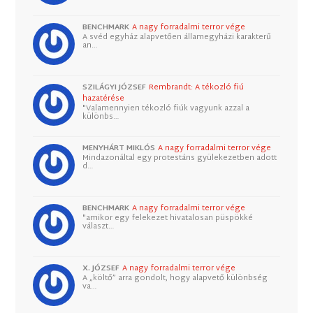
BENCHMARK
A nagy forradalmi terror vége
A svéd egyház alapvetően államegyházi karakterű
an…
SZILÁGYI JÓZSEF
Rembrandt: A tékozló fiú
hazatérése
"Valamennyien tékozló fiúk vagyunk azzal a
különbs…
MENYHÁRT MIKLÓS
A nagy forradalmi terror vége
Mindazonáltal egy protestáns gyülekezetben adott
d…
BENCHMARK
A nagy forradalmi terror vége
"amikor egy felekezet hivatalosan püspökké
választ…
X. JÓZSEF
A nagy forradalmi terror vége
A „költő” arra gondolt, hogy alapvető különbség
va…