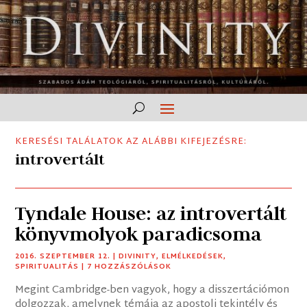
KERESÉSI TALÁLATOK AZ ALÁBBI KIFEJEZÉSRE:
introvertált
Tyndale House: az introvertált
könyvmolyok paradicsoma
2016. SZEPTEMBER 12.
|
DIVINITY
,
ELMÉLKEDÉSEK
,
SPIRITUALITÁS
| 7 HOZZÁSZÓLÁSOK
Megint Cambridge-ben vagyok, hogy a disszertációmon
dolgozzak, amelynek témája az apostoli tekintély és