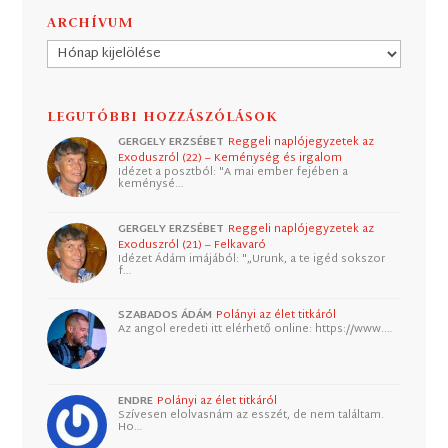
ARCHÍVUM
Archívum
LEGUTÓBBI HOZZÁSZÓLÁSOK
GERGELY ERZSÉBET
Reggeli naplójegyzetek az
Exoduszról (22) – Keménység és irgalom
Idézet a posztból: "A mai ember fejében a
keménysé…
GERGELY ERZSÉBET
Reggeli naplójegyzetek az
Exoduszról (21) – Felkavaró
Idézet Ádám imájából: "„Urunk, a te igéd sokszor
f…
SZABADOS ÁDÁM
Polányi az élet titkáról
Az angol eredeti itt elérhető online: https://www.…
ENDRE
Polányi az élet titkáról
Szívesen elolvasnám az esszét, de nem találtam.
Ho…