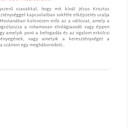
szerű szavakkal, hogy mit kínál Jézus Krisztus
ténységgel kapcsolatban sokféle elképzelés uralja
 Mostanában különösen erős az a változat, amely a
angsúlyozza a rohamosan elvilágiasodó vagy éppen
gy amelyik pont a befogadás és az irgalom erkölcsi
 lényegének, vagy amelyik a kereszténységet a
tja számon egy megháborodott...