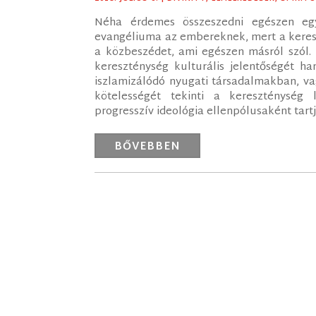
Néha érdemes összeszedni egészen egy
evangéliuma az embereknek, mert a keresz
a közbeszédet, ami egészen másról szól.
kereszténység kulturális jelentőségét h
iszlamizálódó nyugati társadalmakban, va
kötelességét tekinti a kereszténység
progresszív ideológia ellenpólusaként tar
BŐVEBBEN