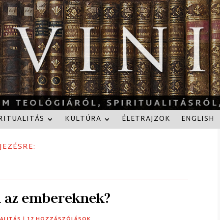
RITUALITÁS
KULTÚRA
ÉLETRAJZOK
ENGLISH
JEZÉSRE:
m az embereknek?
UALITÁS
| 17 HOZZÁSZÓLÁSOK