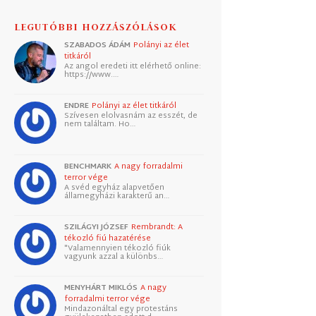
LEGUTÓBBI HOZZÁSZÓLÁSOK
SZABADOS ÁDÁM
Polányi az élet
titkáról
Az angol eredeti itt elérhető online:
https://www.…
ENDRE
Polányi az élet titkáról
Szívesen elolvasnám az esszét, de
nem találtam. Ho…
BENCHMARK
A nagy forradalmi
terror vége
A svéd egyház alapvetően
államegyházi karakterű an…
SZILÁGYI JÓZSEF
Rembrandt: A
tékozló fiú hazatérése
"Valamennyien tékozló fiúk
vagyunk azzal a különbs…
MENYHÁRT MIKLÓS
A nagy
forradalmi terror vége
Mindazonáltal egy protestáns