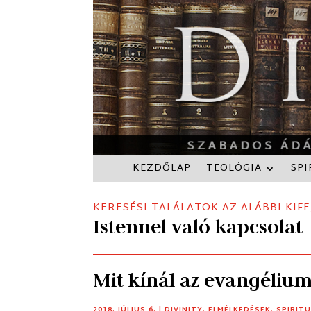
KEZDŐLAP
TEOLÓGIA
SPI
KERESÉSI TALÁLATOK AZ ALÁBBI KIFE
Istennel való kapcsolat
Mit kínál az evangéliu
2018. JÚLIUS 6.
|
DIVINITY
,
ELMÉLKEDÉSEK
,
SPIRIT