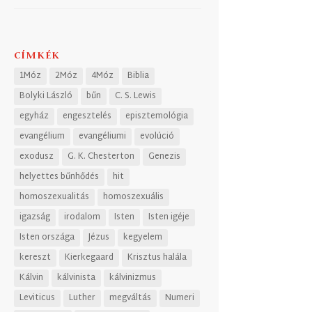
CÍMKÉK
1Móz
2Móz
4Móz
Biblia
Bolyki László
bűn
C. S. Lewis
egyház
engesztelés
episztemológia
evangélium
evangéliumi
evolúció
exodusz
G. K. Chesterton
Genezis
helyettes bűnhődés
hit
homoszexualitás
homoszexuális
igazság
irodalom
Isten
Isten igéje
Isten országa
Jézus
kegyelem
kereszt
Kierkegaard
Krisztus halála
Kálvin
kálvinista
kálvinizmus
Leviticus
Luther
megváltás
Numeri