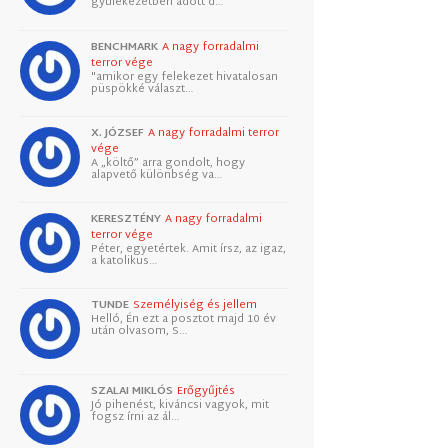
gyülekezetben adott d…
BENCHMARK
A nagy forradalmi
terror vége
"amikor egy felekezet hivatalosan
püspökké választ…
X. JÓZSEF
A nagy forradalmi terror
vége
A „költő” arra gondolt, hogy
alapvető különbség va…
KERESZTÉNY
A nagy forradalmi
terror vége
Péter, egyetértek. Amit írsz, az igaz,
a katolikus…
TUNDE
Személyiség és jellem
Helló, Én ezt a posztot majd 10 év
után olvasom, S…
SZALAI MIKLÓS
Erőgyűjtés
Jó pihenést, kiváncsi vagyok, mit
fogsz írni az ál…