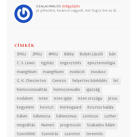
SZALAI MIKLÓS
Erőgyűjtés
Jó pihenést, kiváncsi vagyok, mit fogsz írni az ál…
CÍMKÉK
1Móz
2Móz
4Móz
Biblia
Bolyki László
bűn
C. S. Lewis
egyház
engesztelés
episztemológia
evangélium
evangéliumi
evolúció
exodusz
G. K. Chesterton
Genezis
helyettes bűnhődés
hit
homoszexualitás
homoszexuális
igazság
irodalom
Isten
Isten igéje
Isten országa
Jézus
kegyelem
kereszt
Kierkegaard
Krisztus halála
Kálvin
kálvinista
kálvinizmus
Leviticus
Luther
megváltás
Numeri
progresszív
Szabados Ádám
Szentlélek
Szentírás
szeretet
teremtés