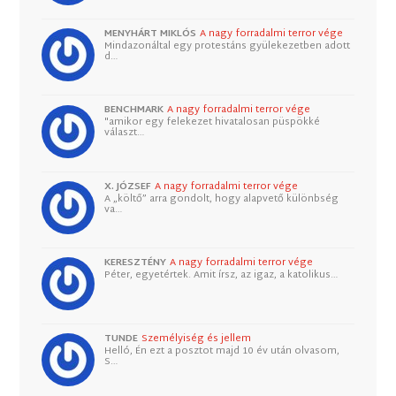
MENYHÁRT MIKLÓS
A nagy forradalmi terror vége
Mindazonáltal egy protestáns gyülekezetben adott
d…
BENCHMARK
A nagy forradalmi terror vége
"amikor egy felekezet hivatalosan püspökké
választ…
X. JÓZSEF
A nagy forradalmi terror vége
A „költő” arra gondolt, hogy alapvető különbség
va…
KERESZTÉNY
A nagy forradalmi terror vége
Péter, egyetértek. Amit írsz, az igaz, a katolikus…
TUNDE
Személyiség és jellem
Helló, Én ezt a posztot majd 10 év után olvasom,
S…