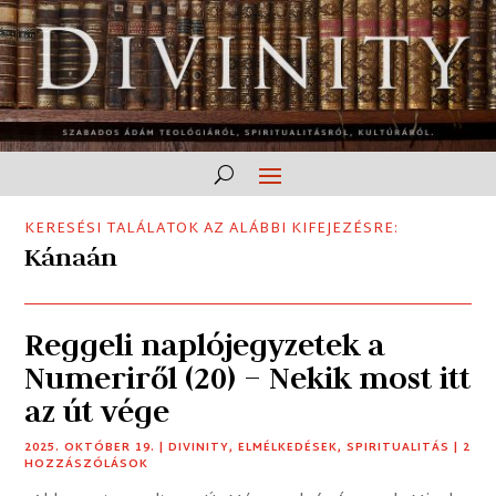
KERESÉSI TALÁLATOK AZ ALÁBBI KIFEJEZÉSRE:
Kánaán
Reggeli naplójegyzetek a
Numeriről (20) – Nekik most itt
az út vége
2025. OKTÓBER 19.
|
DIVINITY
,
ELMÉLKEDÉSEK
,
SPIRITUALITÁS
| 2
HOZZÁSZÓLÁSOK