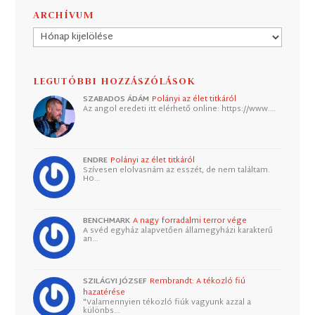
ARCHÍVUM
Archívum
LEGUTÓBBI HOZZÁSZÓLÁSOK
SZABADOS ÁDÁM
Polányi az élet titkáról
Az angol eredeti itt elérhető online: https://www.…
ENDRE
Polányi az élet titkáról
Szívesen elolvasnám az esszét, de nem találtam.
Ho…
BENCHMARK
A nagy forradalmi terror vége
A svéd egyház alapvetően államegyházi karakterű
an…
SZILÁGYI JÓZSEF
Rembrandt: A tékozló fiú
hazatérése
"Valamennyien tékozló fiúk vagyunk azzal a
különbs…