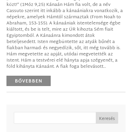
közt!” (1Móz 9,25) Kánaán Hám fia volt, de a név
Cassuto szerint itt inkább a kánaániakra vonatkozik, a
népekre, amelyek Hámtól származtak (From Noah to
Abraham, 153-155). A kánaániak istentelensége égbe
kiáltott, és be is telt, mire az ÚR kihozta Sém fiait
Egyiptomból. A Kánaánra kimondott átok
beteljesedett. Isten megbüntette az atyák bűnét a
fiakban harmad- és negyedízik, sőt, itt még tovább is.
Hám megvetette az apját, utódai megvetették az
Istent. Hám a testvérei elé hányta apja szégyenét, a
föld kihányta Kánaánt. A fiak foga belevásott...
BŐVEBBEN