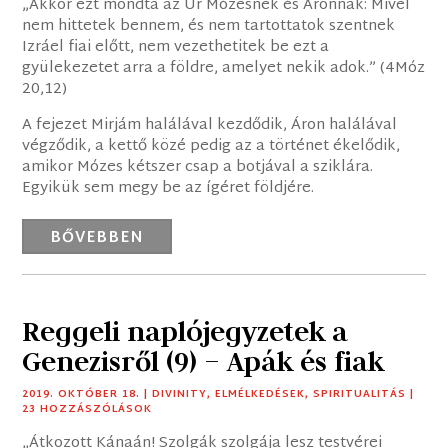
„Akkor ezt mondta az Úr Mózesnek és Áronnak: Mivel
nem hittetek bennem, és nem tartottatok szentnek
Izráel fiai előtt, nem vezethetitek be ezt a
gyülekezetet arra a földre, amelyet nekik adok.” (4Móz
20,12)
A fejezet Mirjám halálával kezdődik, Áron halálával
végződik, a kettő közé pedig az a történet ékelődik,
amikor Mózes kétszer csap a botjával a sziklára.
Egyikük sem megy be az ígéret földjére.
BŐVEBBEN
Reggeli naplójegyzetek a
Genezisről (9) – Apák és fiak
2019. OKTÓBER 18.
|
DIVINITY
,
ELMÉLKEDÉSEK
,
SPIRITUALITÁS
|
23 HOZZÁSZÓLÁSOK
„Átkozott Kánaán! Szolgák szolgája lesz testvérei