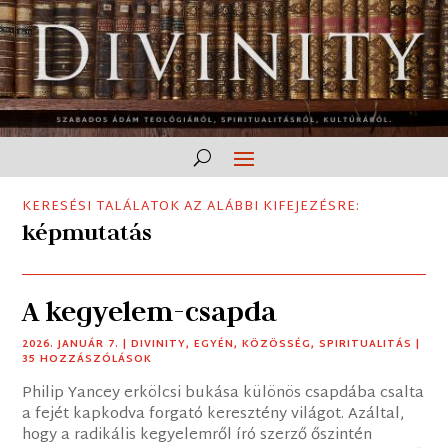
KERESÉSI TALÁLATOK AZ ALÁBBI KIFEJEZÉSRE:
képmutatás
A kegyelem-csapda
2026. JANUÁR 7.
|
DIVINITY
,
EGYÉN
,
KÖZÖSSÉG
,
SPIRITUALITÁS
|
35 HOZZÁSZÓLÁSOK
Philip Yancey erkölcsi bukása különös csapdába csalta
a fejét kapkodva forgató keresztény világot. Azáltal,
hogy a radikális kegyelemről író szerző őszintén