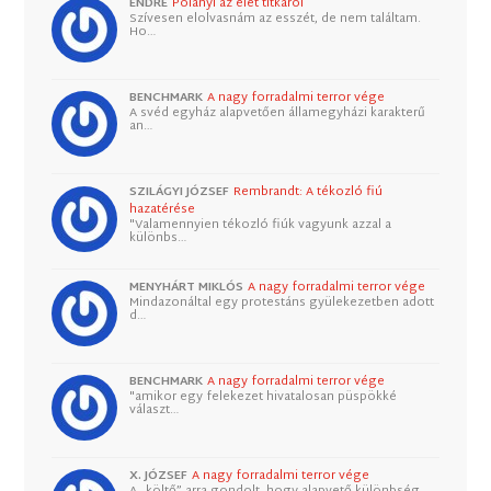
ENDRE
Polányi az élet titkáról
Szívesen elolvasnám az esszét, de nem találtam.
Ho…
BENCHMARK
A nagy forradalmi terror vége
A svéd egyház alapvetően államegyházi karakterű
an…
SZILÁGYI JÓZSEF
Rembrandt: A tékozló fiú
hazatérése
"Valamennyien tékozló fiúk vagyunk azzal a
különbs…
MENYHÁRT MIKLÓS
A nagy forradalmi terror vége
Mindazonáltal egy protestáns gyülekezetben adott
d…
BENCHMARK
A nagy forradalmi terror vége
"amikor egy felekezet hivatalosan püspökké
választ…
X. JÓZSEF
A nagy forradalmi terror vége
A „költő” arra gondolt, hogy alapvető különbség