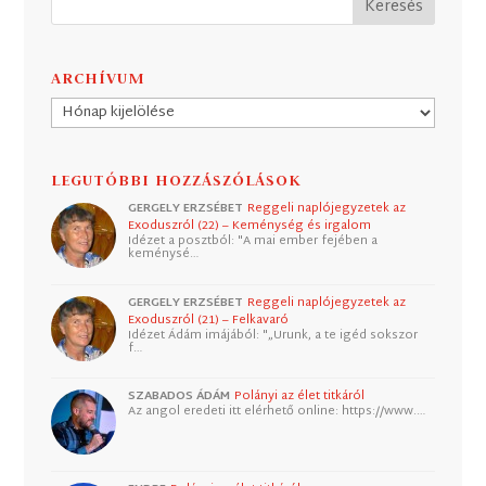
ARCHÍVUM
Archívum
LEGUTÓBBI HOZZÁSZÓLÁSOK
GERGELY ERZSÉBET
Reggeli naplójegyzetek az
Exoduszról (22) – Keménység és irgalom
Idézet a posztból: "A mai ember fejében a
keménysé…
GERGELY ERZSÉBET
Reggeli naplójegyzetek az
Exoduszról (21) – Felkavaró
Idézet Ádám imájából: "„Urunk, a te igéd sokszor
f…
SZABADOS ÁDÁM
Polányi az élet titkáról
Az angol eredeti itt elérhető online: https://www.…