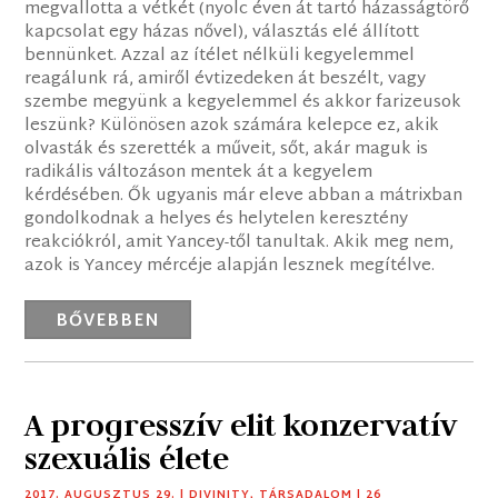
megvallotta a vétkét (nyolc éven át tartó házasságtörő
kapcsolat egy házas nővel), választás elé állított
bennünket. Azzal az ítélet nélküli kegyelemmel
reagálunk rá, amiről évtizedeken át beszélt, vagy
szembe megyünk a kegyelemmel és akkor farizeusok
leszünk? Különösen azok számára kelepce ez, akik
olvasták és szerették a műveit, sőt, akár maguk is
radikális változáson mentek át a kegyelem
kérdésében. Ők ugyanis már eleve abban a mátrixban
gondolkodnak a helyes és helytelen keresztény
reakciókról, amit Yancey-től tanultak. Akik meg nem,
azok is Yancey mércéje alapján lesznek megítélve.
BŐVEBBEN
A progresszív elit konzervatív
szexuális élete
2017. AUGUSZTUS 29.
|
DIVINITY
,
TÁRSADALOM
| 26