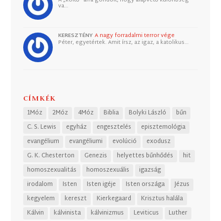
va…
KERESZTÉNY
A nagy forradalmi terror vége
Péter, egyetértek. Amit írsz, az igaz, a katolikus…
CÍMKÉK
1Móz
2Móz
4Móz
Biblia
Bolyki László
bűn
C. S. Lewis
egyház
engesztelés
episztemológia
evangélium
evangéliumi
evolúció
exodusz
G. K. Chesterton
Genezis
helyettes bűnhődés
hit
homoszexualitás
homoszexuális
igazság
irodalom
Isten
Isten igéje
Isten országa
Jézus
kegyelem
kereszt
Kierkegaard
Krisztus halála
Kálvin
kálvinista
kálvinizmus
Leviticus
Luther