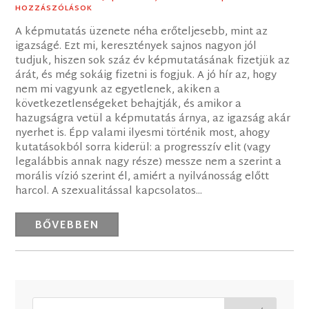
HOZZÁSZÓLÁSOK
A képmutatás üzenete néha erőteljesebb, mint az
igazságé. Ezt mi, keresztények sajnos nagyon jól
tudjuk, hiszen sok száz év képmutatásának fizetjük az
árát, és még sokáig fizetni is fogjuk. A jó hír az, hogy
nem mi vagyunk az egyetlenek, akiken a
következetlenségeket behajtják, és amikor a
hazugságra vetül a képmutatás árnya, az igazság akár
nyerhet is. Épp valami ilyesmi történik most, ahogy
kutatásokból sorra kiderül: a progresszív elit (vagy
legalábbis annak nagy része) messze nem a szerint a
morális vízió szerint él, amiért a nyilvánosság előtt
harcol. A szexualitással kapcsolatos...
BŐVEBBEN