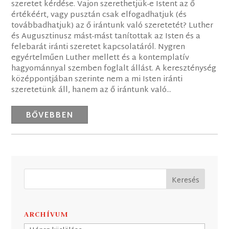
szeretet kérdése. Vajon szerethetjük-e Istent az ő
értékéért, vagy pusztán csak elfogadhatjuk (és
továbbadhatjuk) az ő irántunk való szeretetét? Luther
és Augusztinusz mást-mást tanítottak az Isten és a
felebarát iránti szeretet kapcsolatáról. Nygren
egyértelműen Luther mellett és a kontemplatív
hagyománnyal szemben foglalt állást. A kereszténység
középpontjában szerinte nem a mi Isten iránti
szeretetünk áll, hanem az ő irántunk való...
BŐVEBBEN
ARCHÍVUM
Archívum