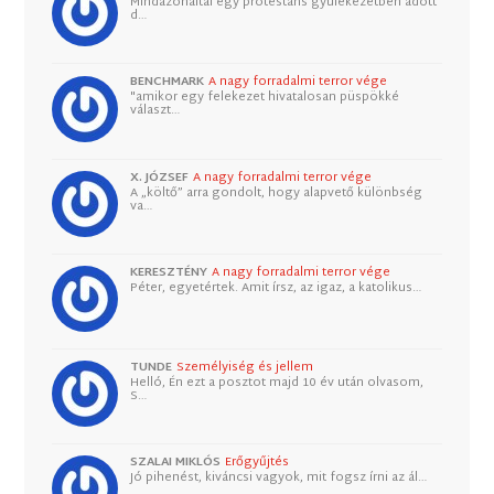
Mindazonáltal egy protestáns gyülekezetben adott
d…
BENCHMARK
A nagy forradalmi terror vége
"amikor egy felekezet hivatalosan püspökké
választ…
X. JÓZSEF
A nagy forradalmi terror vége
A „költő” arra gondolt, hogy alapvető különbség
va…
KERESZTÉNY
A nagy forradalmi terror vége
Péter, egyetértek. Amit írsz, az igaz, a katolikus…
TUNDE
Személyiség és jellem
Helló, Én ezt a posztot majd 10 év után olvasom,
S…
SZALAI MIKLÓS
Erőgyűjtés
Jó pihenést, kiváncsi vagyok, mit fogsz írni az ál…