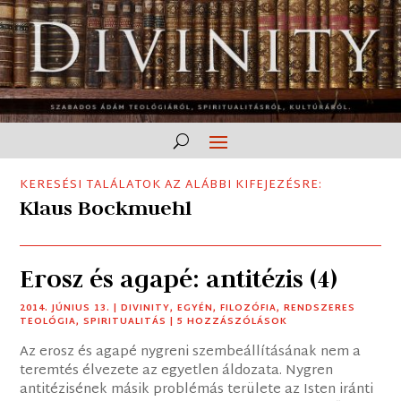
KERESÉSI TALÁLATOK AZ ALÁBBI KIFEJEZÉSRE:
Klaus Bockmuehl
Erosz és agapé: antitézis (4)
2014. JÚNIUS 13.
|
DIVINITY
,
EGYÉN
,
FILOZÓFIA
,
RENDSZERES
TEOLÓGIA
,
SPIRITUALITÁS
| 5 HOZZÁSZÓLÁSOK
Az erosz és agapé nygreni szembeállításának nem a
teremtés élvezete az egyetlen áldozata. Nygren
antitézisének másik problémás területe az Isten iránti