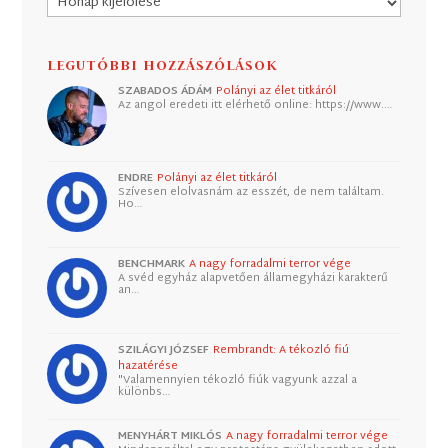
LEGUTÓBBI HOZZÁSZÓLÁSOK
SZABADOS ÁDÁM
Polányi az élet titkáról
Az angol eredeti itt elérhető online: https://www.…
ENDRE
Polányi az élet titkáról
Szívesen elolvasnám az esszét, de nem találtam.
Ho…
BENCHMARK
A nagy forradalmi terror vége
A svéd egyház alapvetően államegyházi karakterű
an…
SZILÁGYI JÓZSEF
Rembrandt: A tékozló fiú
hazatérése
"Valamennyien tékozló fiúk vagyunk azzal a
különbs…
MENYHÁRT MIKLÓS
A nagy forradalmi terror vége