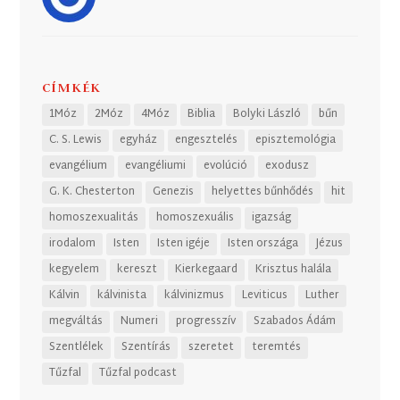
CÍMKÉK
1Móz
2Móz
4Móz
Biblia
Bolyki László
bűn
C. S. Lewis
egyház
engesztelés
episztemológia
evangélium
evangéliumi
evolúció
exodusz
G. K. Chesterton
Genezis
helyettes bűnhődés
hit
homoszexualitás
homoszexuális
igazság
irodalom
Isten
Isten igéje
Isten országa
Jézus
kegyelem
kereszt
Kierkegaard
Krisztus halála
Kálvin
kálvinista
kálvinizmus
Leviticus
Luther
megváltás
Numeri
progresszív
Szabados Ádám
Szentlélek
Szentírás
szeretet
teremtés
Tűzfal
Tűzfal podcast