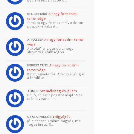
gyülekezetben adott d…
BENCHMARK
A nagy forradalmi
terror vége
"amikor egy felekezet hivatalosan
püspökké választ…
X. JÓZSEF
A nagy forradalmi terror
vége
A „költő” arra gondolt, hogy
alapvető különbség va…
KERESZTÉNY
A nagy forradalmi
terror vége
Péter, egyetértek. Amit írsz, az igaz,
a katolikus…
TUNDE
Személyiség és jellem
Helló, Én ezt a posztot majd 10 év
után olvasom, S…
SZALAI MIKLÓS
Erőgyűjtés
Jó pihenést, kiváncsi vagyok, mit
fogsz írni az ál…