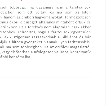
zeusok többsége ma ugyanúgy nem a tanítványok
idejében sem ott voltak, és ma sem az Isten
kon, hanem az emberi hagyományokat. Természetesen
zmus ókori jelenségét általános mintaként értjük és
zetünkben. Ez a törekvés nem alaptalan, csak akkor
ízebbek. Félreértés, hogy a farizeusok egyszerűen
, akik szigorúan ragaszkodnak a Bibliához és bár
lják a hitben gyengéket. Vannak ilyen farizeusok is,
nak ma sem többségben. Ha az erkölcsi magaslatról
, vagy elsősorban a névlegesen vallásos, konzervatív
ábbi kor sémáiba.