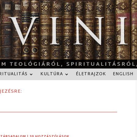
RITUALITÁS
KULTÚRA
ÉLETRAJZOK
ENGLISH
JEZÉSRE:
,
TÁRSADALOM
| 30 HOZZÁSZÓLÁSOK