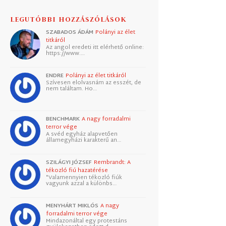
LEGUTÓBBI HOZZÁSZÓLÁSOK
SZABADOS ÁDÁM
Polányi az élet
titkáról
Az angol eredeti itt elérhető online:
https://www.…
ENDRE
Polányi az élet titkáról
Szívesen elolvasnám az esszét, de
nem találtam. Ho…
BENCHMARK
A nagy forradalmi
terror vége
A svéd egyház alapvetően
államegyházi karakterű an…
SZILÁGYI JÓZSEF
Rembrandt: A
tékozló fiú hazatérése
"Valamennyien tékozló fiúk
vagyunk azzal a különbs…
MENYHÁRT MIKLÓS
A nagy
forradalmi terror vége
Mindazonáltal egy protestáns