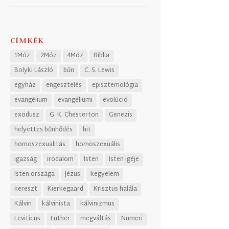
CÍMKÉK
1Móz
2Móz
4Móz
Biblia
Bolyki László
bűn
C. S. Lewis
egyház
engesztelés
episztemológia
evangélium
evangéliumi
evolúció
exodusz
G. K. Chesterton
Genezis
helyettes bűnhődés
hit
homoszexualitás
homoszexuális
igazság
irodalom
Isten
Isten igéje
Isten országa
Jézus
kegyelem
kereszt
Kierkegaard
Krisztus halála
Kálvin
kálvinista
kálvinizmus
Leviticus
Luther
megváltás
Numeri