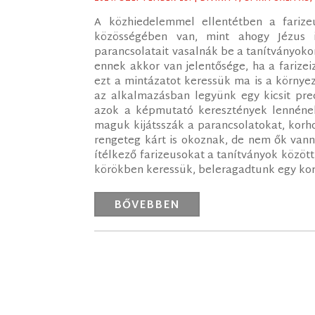
A közhiedelemmel ellentétben a fari
közösségében van, mint ahogy Jézus 
parancsolatait vasalnák be a tanítványo
ennek akkor van jelentősége, ha a farizei
ezt a mintázatot keressük ma is a környe
az alkalmazásban legyünk egy kicsit prec
azok a képmutató keresztények lennének
maguk kijátsszák a parancsolatokat, korho
rengeteg kárt is okoznak, de nem ők van
ítélkező farizeusokat a tanítványok között
körökben keressük, beleragadtunk egy kor
BŐVEBBEN