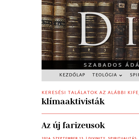
KEZDŐLAP
TEOLÓGIA
SPI
KERESÉSI TALÁLATOK AZ ALÁBBI KIFE
klímaaktivisták
Az új farizeusok
2024. SZEPTEMBER 13.
|
DIVINITY
,
SPIRITUALITÁS