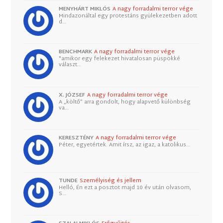
MENYHÁRT MIKLÓS
A nagy forradalmi terror vége
Mindazonáltal egy protestáns gyülekezetben adott
d…
BENCHMARK
A nagy forradalmi terror vége
"amikor egy felekezet hivatalosan püspökké
választ…
X. JÓZSEF
A nagy forradalmi terror vége
A „költő” arra gondolt, hogy alapvető különbség
va…
KERESZTÉNY
A nagy forradalmi terror vége
Péter, egyetértek. Amit írsz, az igaz, a katolikus…
TUNDE
Személyiség és jellem
Helló, Én ezt a posztot majd 10 év után olvasom,
S…