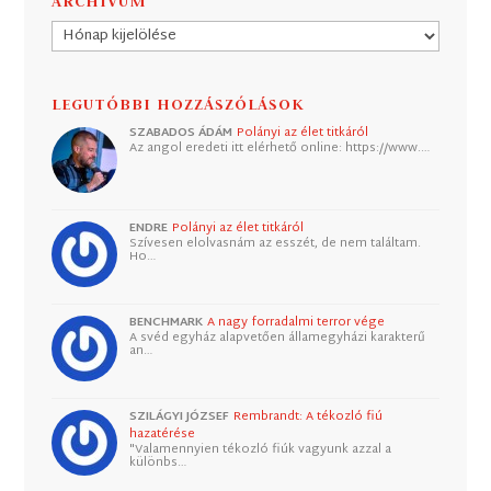
ARCHÍVUM
Archívum
LEGUTÓBBI HOZZÁSZÓLÁSOK
SZABADOS ÁDÁM
Polányi az élet titkáról
Az angol eredeti itt elérhető online: https://www.…
ENDRE
Polányi az élet titkáról
Szívesen elolvasnám az esszét, de nem találtam.
Ho…
BENCHMARK
A nagy forradalmi terror vége
A svéd egyház alapvetően államegyházi karakterű
an…
SZILÁGYI JÓZSEF
Rembrandt: A tékozló fiú
hazatérése
"Valamennyien tékozló fiúk vagyunk azzal a
különbs…