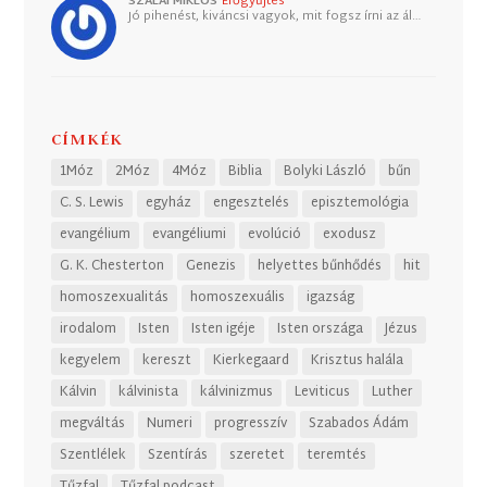
SZALAI MIKLÓS
Erőgyűjtés
Jó pihenést, kiváncsi vagyok, mit fogsz írni az ál…
CÍMKÉK
1Móz
2Móz
4Móz
Biblia
Bolyki László
bűn
C. S. Lewis
egyház
engesztelés
episztemológia
evangélium
evangéliumi
evolúció
exodusz
G. K. Chesterton
Genezis
helyettes bűnhődés
hit
homoszexualitás
homoszexuális
igazság
irodalom
Isten
Isten igéje
Isten országa
Jézus
kegyelem
kereszt
Kierkegaard
Krisztus halála
Kálvin
kálvinista
kálvinizmus
Leviticus
Luther
megváltás
Numeri
progresszív
Szabados Ádám
Szentlélek
Szentírás
szeretet
teremtés
Tűzfal
Tűzfal podcast