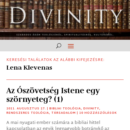
KERESÉSI TALÁLATOK AZ ALÁBBI KIFEJEZÉSRE:
Lena Klevenas
Az Ószövetség Istene egy
szörnyeteg? (1)
2011. AUGUSZTUS 27.
|
BIBLIAI TEOLÓGIA
,
DIVINITY
,
RENDSZERES TEOLÓGIA
,
TÁRSADALOM
| 10 HOZZÁSZÓLÁSOK
A mai nyugati ember számára a bibliai hittel
kapcsolatban az egyik legnagyobb botránykő az