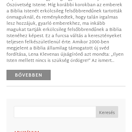
Ószövetség Istene. Míg korábbi korokban az emberek
a Biblia Istenét erkölcsileg felsőbbrendűnek tartották
önmaguknál, és reménykedtek, hogy talán irgalmas
lesz hozzájuk, gyarló emberekhez, ma inkább
magukat tartják erkölcsileg felsőbbrendűnek a Biblia
Istenéhez képest. Ez a furcsa váltás a keresztényeket
teljesen felkészületlenül érte. Amikor 2000-ben
megjelent a Biblia államilag támogatott új svéd
fordítása, Lena Klevenas újságírónő azt mondta: „Ilyen
Isten mellett nincs is szükség ördögre!” Az ismert...
BŐVEBBEN