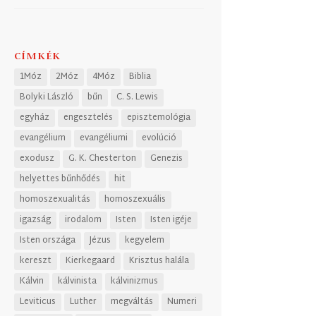
CÍMKÉK
1Móz
2Móz
4Móz
Biblia
Bolyki László
bűn
C. S. Lewis
egyház
engesztelés
episztemológia
evangélium
evangéliumi
evolúció
exodusz
G. K. Chesterton
Genezis
helyettes bűnhődés
hit
homoszexualitás
homoszexuális
igazság
irodalom
Isten
Isten igéje
Isten országa
Jézus
kegyelem
kereszt
Kierkegaard
Krisztus halála
Kálvin
kálvinista
kálvinizmus
Leviticus
Luther
megváltás
Numeri