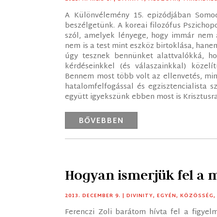
A Különvélemény 15. epizódjában Somod
beszélgetünk. A koreai filozófus Pszichop
szól, amelyek lényege, hogy immár nem 
nem is a test mint eszköz birtoklása, hane
úgy tesznek bennünket alattvalókká, hog
kérdéseinkkel (és válaszainkkal) közel
Bennem most több volt az ellenvetés, min
hatalomfelfogással és egzisztencialista 
együtt igyekszünk ebben most is Krisztusr
BŐVEBBEN
Hogyan ismerjük fel a 
2013. DECEMBER 9.
|
DIVINITY
,
EGYÉN
,
KÖZÖSSÉG
Ferenczi Zoli barátom hívta fel a figye