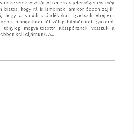
yülekezetek vezetői jól ismerik a jelenséget (ha még
 biztos, hogy rá is ismernek, amikor éppen zajlik.
, hogy a valódi szándékokat igyekszik elrejteni.
kapott manipulátor látszólag bűnbánatot gyakorol.
r tényleg megváltozott? Készpénznek vesszük a
bben kell eljárnunk. A...