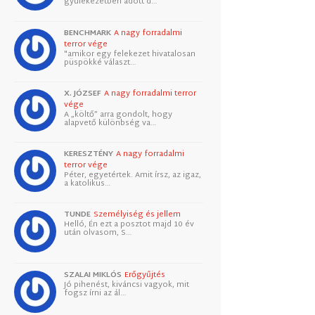
gyülekezetben adott d…
BENCHMARK
A nagy forradalmi
terror vége
"amikor egy felekezet hivatalosan
püspökké választ…
X. JÓZSEF
A nagy forradalmi terror
vége
A „költő” arra gondolt, hogy
alapvető különbség va…
KERESZTÉNY
A nagy forradalmi
terror vége
Péter, egyetértek. Amit írsz, az igaz,
a katolikus…
TUNDE
Személyiség és jellem
Helló, Én ezt a posztot majd 10 év
után olvasom, S…
SZALAI MIKLÓS
Erőgyűjtés
Jó pihenést, kiváncsi vagyok, mit
fogsz írni az ál…