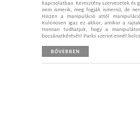
kapcsolatban. Keresztény szervezetek és g
nem ismerik, meg fogják ismerni), de nem
Hiszen a manipuláció attól manipuláció
Különösen igaz ez akkor, amikor a rajta
Honnan tudhatjuk, hogy a manipuláto
bocsánatkérését? Parks szerint ennél bölcse
BŐVEBBEN