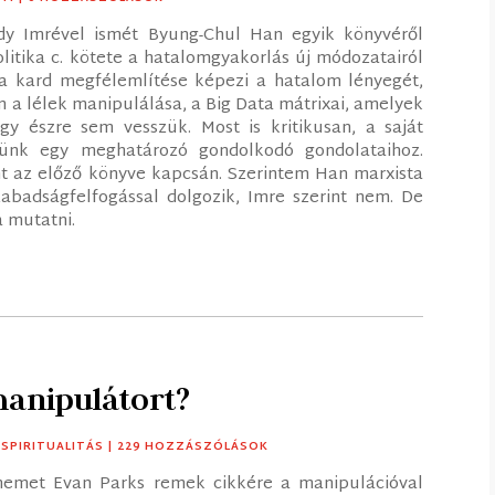
y Imrével ismét Byung-Chul Han egyik könyvéről
olitika c. kötete a hatalomgyakorlás új módozatairól
a kard megfélemlítése képezi a hatalom lényegét,
m a lélek manipulálása, a Big Data mátrixai, amelyek
y észre sem vesszük. Most is kritikusan, a saját
ítünk egy meghatározó gondolkodó gondolataihoz.
t az előző könyve kapcsán. Szerintem Han marxista
szabadságfelfogással dolgozik, Imre szerint nem. De
a mutatni.
manipulátort?
,
SPIRITUALITÁS
| 229 HOZZÁSZÓLÁSOK
lmemet Evan Parks remek cikkére a manipulációval