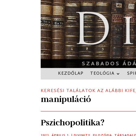
KEZDŐLAP
TEOLÓGIA
SPI
KERESÉSI TALÁLATOK AZ ALÁBBI KIFE
manipuláció
Pszichopolitika?
2021. ÁPRILIS 1.
|
DIVINITY
,
FILOZÓFIA
,
TÁRSADAL