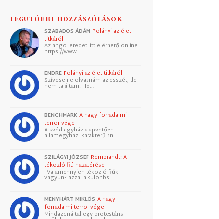
LEGUTÓBBI HOZZÁSZÓLÁSOK
SZABADOS ÁDÁM
Polányi az élet
titkáról
Az angol eredeti itt elérhető online:
https://www.…
ENDRE
Polányi az élet titkáról
Szívesen elolvasnám az esszét, de
nem találtam. Ho…
BENCHMARK
A nagy forradalmi
terror vége
A svéd egyház alapvetően
államegyházi karakterű an…
SZILÁGYI JÓZSEF
Rembrandt: A
tékozló fiú hazatérése
"Valamennyien tékozló fiúk
vagyunk azzal a különbs…
MENYHÁRT MIKLÓS
A nagy
forradalmi terror vége
Mindazonáltal egy protestáns