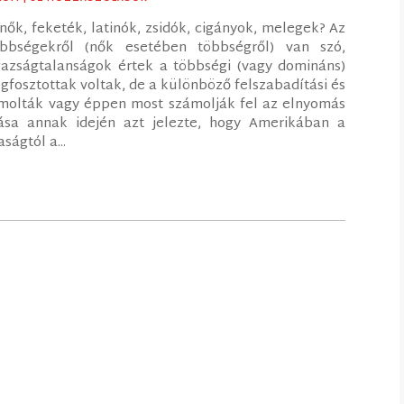
nők, feketék, latinók, zsidók, cigányok, melegek? Az
sebbségekről (nők esetében többségről) van szó,
azságtalanságok értek a többségi (vagy domináns)
gfosztottak voltak, de a különböző felszabadítási és
molták vagy éppen most számolják fel az elnyomás
tása annak idején azt jelezte, hogy Amerikában a
ságtól a...