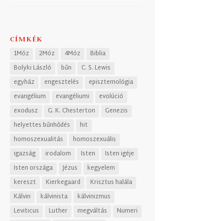
CÍMKÉK
1Móz
2Móz
4Móz
Biblia
Bolyki László
bűn
C. S. Lewis
egyház
engesztelés
episztemológia
evangélium
evangéliumi
evolúció
exodusz
G. K. Chesterton
Genezis
helyettes bűnhődés
hit
homoszexualitás
homoszexuális
igazság
irodalom
Isten
Isten igéje
Isten országa
Jézus
kegyelem
kereszt
Kierkegaard
Krisztus halála
Kálvin
kálvinista
kálvinizmus
Leviticus
Luther
megváltás
Numeri