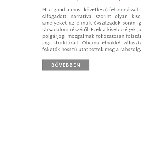
Mi a gond a most következő felsorolással: 
elfogadott narratíva szerint olyan ki
amelyeket az elmúlt évszázadok során ig
társadalom részéről. Ezek a kisebbségek jo
polgárjogi mozgalmak fokozatosan felszá
jogi struktúráit. Obama elnökké válasz
feketék hosszú utat tettek meg a rabszolga
BŐVEBBEN