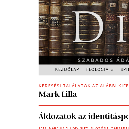
KEZDŐLAP
TEOLÓGIA
SPI
KERESÉSI TALÁLATOK AZ ALÁBBI KIFE
Mark Lilla
Áldozatok az identitáspo
2017. MÁRCIUS 5.
|
DIVINITY
,
FILOZÓFIA
,
TÁRSADA