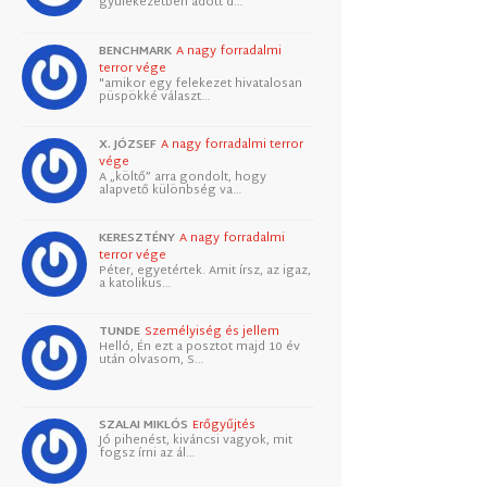
gyülekezetben adott d…
BENCHMARK
A nagy forradalmi
terror vége
"amikor egy felekezet hivatalosan
püspökké választ…
X. JÓZSEF
A nagy forradalmi terror
vége
A „költő” arra gondolt, hogy
alapvető különbség va…
KERESZTÉNY
A nagy forradalmi
terror vége
Péter, egyetértek. Amit írsz, az igaz,
a katolikus…
TUNDE
Személyiség és jellem
Helló, Én ezt a posztot majd 10 év
után olvasom, S…
SZALAI MIKLÓS
Erőgyűjtés
Jó pihenést, kiváncsi vagyok, mit
fogsz írni az ál…