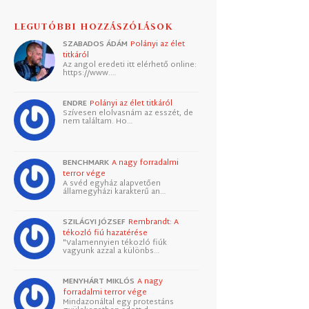
LEGUTÓBBI HOZZÁSZÓLÁSOK
SZABADOS ÁDÁM
Polányi az élet
titkáról
Az angol eredeti itt elérhető online:
https://www.…
ENDRE
Polányi az élet titkáról
Szívesen elolvasnám az esszét, de
nem találtam. Ho…
BENCHMARK
A nagy forradalmi
terror vége
A svéd egyház alapvetően
államegyházi karakterű an…
SZILÁGYI JÓZSEF
Rembrandt: A
tékozló fiú hazatérése
"Valamennyien tékozló fiúk
vagyunk azzal a különbs…
MENYHÁRT MIKLÓS
A nagy
forradalmi terror vége
Mindazonáltal egy protestáns