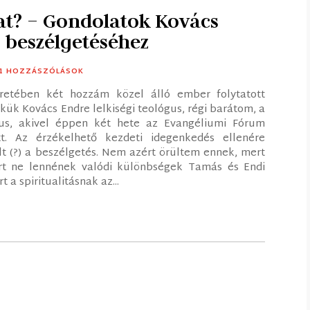
at? – Gondolatok Kovács
 beszélgetéséhez
61 HOZZÁSZÓLÁSOK
retében két hozzám közel álló ember folytatott
ikük Kovács Endre lelkiségi teológus, régi barátom, a
us, akivel éppen két hete az Evangéliumi Fórum
t. Az érzékelhető kezdeti idegenkedés ellenére
lt (?) a beszélgetés. Nem azért örültem ennek, mert
rt ne lennének valódi különbségek Tamás és Endi
 a spiritualitásnak az...