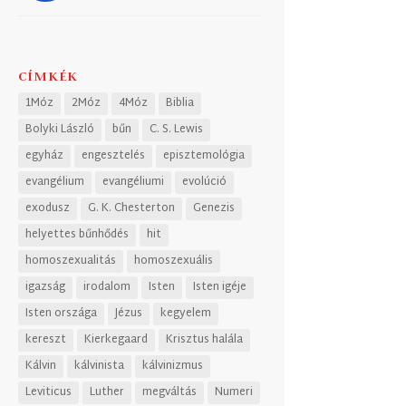
CÍMKÉK
1Móz
2Móz
4Móz
Biblia
Bolyki László
bűn
C. S. Lewis
egyház
engesztelés
episztemológia
evangélium
evangéliumi
evolúció
exodusz
G. K. Chesterton
Genezis
helyettes bűnhődés
hit
homoszexualitás
homoszexuális
igazság
irodalom
Isten
Isten igéje
Isten országa
Jézus
kegyelem
kereszt
Kierkegaard
Krisztus halála
Kálvin
kálvinista
kálvinizmus
Leviticus
Luther
megváltás
Numeri