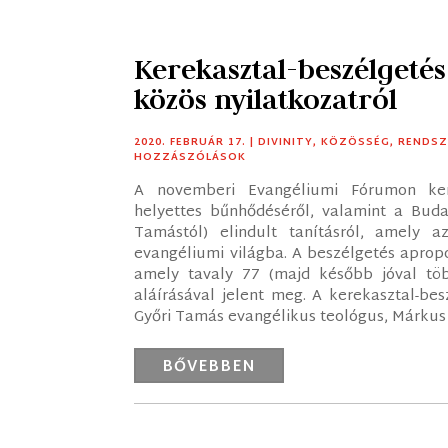
Kerekasztal-beszélgetés
közös nyilatkozatról
2020. FEBRUÁR 17.
|
DIVINITY
,
KÖZÖSSÉG
,
RENDSZ
HOZZÁSZÓLÁSOK
A novemberi Evangéliumi Fórumon kere
helyettes bűnhődéséről, valamint a Bud
Tamástól) elindult tanításról, amely
evangéliumi világba. A beszélgetés apropó
amely tavaly 77 (majd később jóval tö
aláírásával jelent meg. A kerekasztal-bes
Győri Tamás evangélikus teológus, Márkus 
BŐVEBBEN