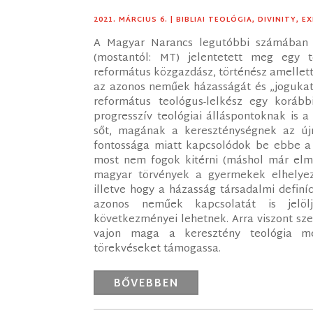
2021. MÁRCIUS 6.
|
BIBLIAI TEOLÓGIA
,
DIVINITY
,
EX
A Magyar Narancs legutóbbi számában „
(mostantól: MT) jelentetett meg egy t
református közgazdász, történész amellett
az azonos neműek házasságát és „jogukat
református teológus-lelkész egy korábbi 
progresszív teológiai álláspontoknak is 
sőt, magának a kereszténységnek az újr
fontossága miatt kapcsolódok be ebbe a 
most nem fogok kitérni (máshol már elm
magyar törvények a gyermekek elhelyez
illetve hogy a házasság társadalmi definí
azonos neműek kapcsolatát is jelölj
következményei lehetnek. Arra viszont sze
vajon maga a keresztény teológia me
törekvéseket támogassa.
BŐVEBBEN