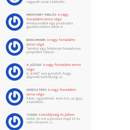
vagyunk azzal a különbs…
MENYHÁRT MIKLÓS
A nagy
forradalmi terror vége
Mindazonáltal egy protestáns
gyülekezetben adott d…
BENCHMARK
A nagy forradalmi
terror vége
"amikor egy felekezet hivatalosan
püspökké választ…
X. JÓZSEF
A nagy forradalmi terror
vége
A „költő” arra gondolt, hogy
alapvető különbség va…
KERESZTÉNY
A nagy forradalmi
terror vége
Péter, egyetértek. Amit írsz, az igaz,
a katolikus…
TUNDE
Személyiség és jellem
Helló, Én ezt a posztot majd 10 év
után olvasom, S…