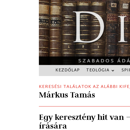
KEZDŐLAP
TEOLÓGIA
SPI
KERESÉSI TALÁLATOK AZ ALÁBBI KIFE
Márkus Tamás
Egy keresztény hit van 
írására