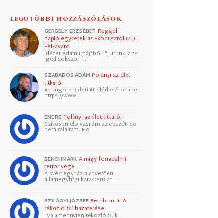
LEGUTÓBBI HOZZÁSZÓLÁSOK
GERGELY ERZSÉBET
Reggeli
naplójegyzetek az Exoduszról (21) –
Felkavaró
Idézet Ádám imájából: "„Urunk, a te
igéd sokszor f…
SZABADOS ÁDÁM
Polányi az élet
titkáról
Az angol eredeti itt elérhető online:
https://www.…
ENDRE
Polányi az élet titkáról
Szívesen elolvasnám az esszét, de
nem találtam. Ho…
BENCHMARK
A nagy forradalmi
terror vége
A svéd egyház alapvetően
államegyházi karakterű an…
SZILÁGYI JÓZSEF
Rembrandt: A
tékozló fiú hazatérése
"Valamennyien tékozló fiúk