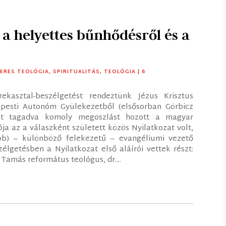
 a helyettes bűnhődésről és a
ERES TEOLÓGIA
,
SPIRITUALITÁS
,
TEOLÓGIA
| 6
kasztal-beszélgetést rendeztünk Jézus Krisztus
apesti Autonóm Gyülekezetből (elsősorban Görbicz
 azt tagadva komoly megoszlást hozott a magyar
ja az a válaszként született közös Nyilatkozat volt,
bb) – különböző felekezetű – evangéliumi vezető
zélgetésben a Nyilatkozat első aláírói vettek részt:
Tamás református teológus, dr....