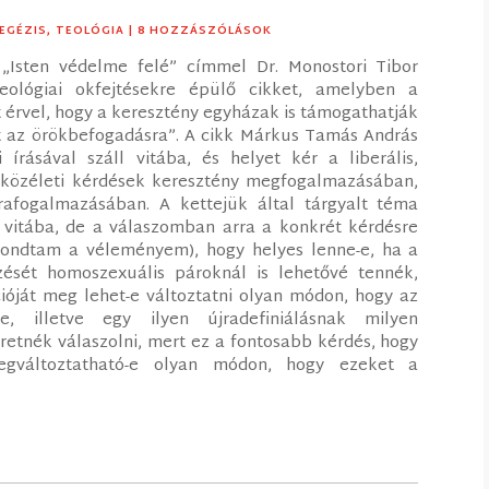
EGÉZIS
,
TEOLÓGIA
| 8 HOZZÁSZÓLÁSOK
Isten védelme felé” címmel Dr. Monostori Tibor
eológiai okfejtésekre épülő cikket, amelyben a
 érvel, hogy a keresztény egyházak is támogathatják
 az örökbefogadásra”. A cikk Márkus Tamás András
írásával száll vitába, és helyet kér a liberális,
a közéleti kérdések keresztény megfogalmazásában,
afogalmazásában. A kettejük által tárgyalt téma
vitába, de a válaszomban arra a konkrét kérdésre
ondtam a véleményem), hogy helyes lenne-e, ha a
ését homoszexuális pároknál is lehetővé tennék,
cióját meg lehet-e változtatni olyan módon, hogy az
e, illetve egy ilyen újradefiniálásnak milyen
retnék válaszolni, mert ez a fontosabb kérdés, hogy
gváltoztatható-e olyan módon, hogy ezeket a