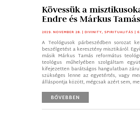
Kövessük a misztikusok
Endre és Márkus Tamás
2019. NOVEMBER 28.
|
DIVINITY
,
SPIRITUALITÁS
| 
A Teológusok párbeszédben sorozat ke
beszélgetést a keresztény misztikáról. Egy
másik Márkus Tamás református teológ
teológus műhelyében szolgáltam együt
kifejezetten barátságos hangulatban záru
szükséges lenne az egyetértés, vagy me
álláspontja között, mégcsak azért sem, mert
BŐVEBBEN