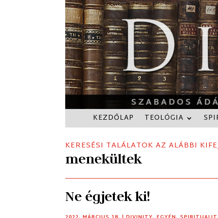
KEZDŐLAP
TEOLÓGIA
SPI
KERESÉSI TALÁLATOK AZ ALÁBBI KIFE
menekültek
Ne égjetek ki!
2022. MÁRCIUS 18.
|
DIVINITY
,
EGYÉN
,
SPIRITUALI