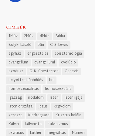
CÍMKÉK
1Móz
2Móz
4Móz
Biblia
Bolyki László
bűn
C. S. Lewis
egyház
engesztelés
episztemológia
evangélium
evangéliumi
evolúció
exodusz
G. K. Chesterton
Genezis
helyettes bűnhődés
hit
homoszexualitás
homoszexuális
igazság
irodalom
Isten
Isten igéje
Isten országa
Jézus
kegyelem
kereszt
Kierkegaard
Krisztus halála
Kálvin
kálvinista
kálvinizmus
Leviticus
Luther
megváltás
Numeri