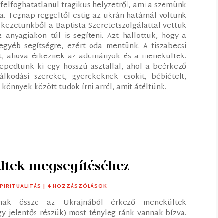
a felfoghatatlanul tragikus helyzetről, ami a szemünk
a. Tegnap reggeltől estig az ukrán határnál voltunk
ezetünkből a Baptista Szeretetszolgálattal vettük
anyagiakon túl is segíteni. Azt hallottuk, hogy a
egyéb segítségre, ezért oda mentünk. A tiszabecsi
ot, ahova érkeznek az adományok és a menekültek.
pedtünk ki egy hosszú asztallal, ahol a beérkező
álkodási szereket, gyerekeknek csokit, bébiételt,
 könnyek között tudok írni arról, amit átéltünk.
ültek megsegítéséhez
PIRITUALITÁS
| 4 HOZZÁSZÓLÁSOK
gnak össze az Ukrajnából érkező menekültek
 jelentős részük) most tényleg ránk vannak bízva.