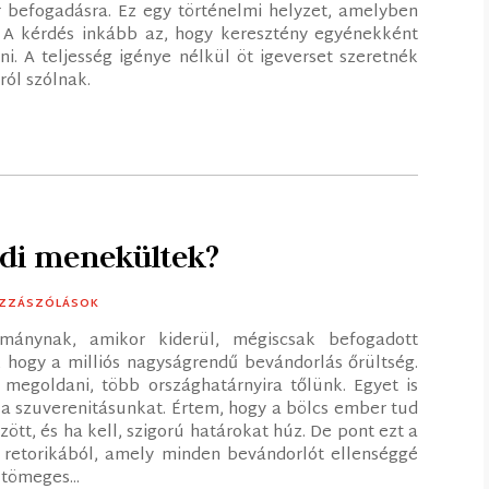
befogadásra. Ez egy történelmi helyzet, amelyben
 A kérdés inkább az, hogy keresztény egyénekként
i. A teljesség igénye nélkül öt igeverset szeretnék
ról szólnak.
ódi menekültek?
OZZÁSZÓLÁSOK
mánynak, amikor kiderül, mégiscsak befogadott
hogy a milliós nagyságrendű bevándorlás őrültség.
megoldani, több országhatárnyira tőlünk. Egyet is
 a szuverenitásunkat. Értem, hogy a bölcs ember tud
tt, és ha kell, szigorú határokat húz. De pont ezt a
 retorikából, amely minden bevándorlót ellenséggé
tömeges...