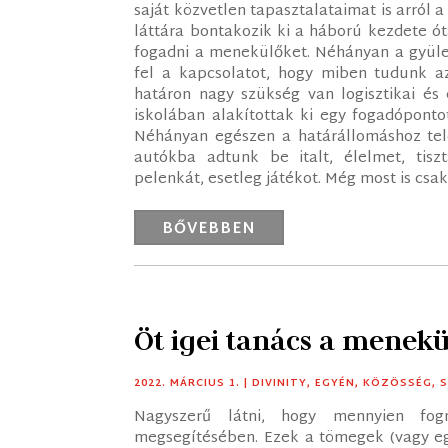
saját közvetlen tapasztalataimat is arról 
láttára bontakozik ki a háború kezdete ót
fogadni a menekülőket. Néhányan a gyülek
fel a kapcsolatot, hogy miben tudunk az 
határon nagy szükség van logisztikai és 
iskolában alakítottak ki egy fogadópont
Néhányan egészen a határállomáshoz tele
autókba adtunk be italt, élelmet, tiszt
pelenkát, esetleg játékot. Még most is csak
BŐVEBBEN
Öt igei tanács a menek
2022. MÁRCIUS 1.
|
DIVINITY
,
EGYÉN
,
KÖZÖSSÉG
,
S
Nagyszerű látni, hogy mennyien fo
megsegítésében. Ezek a tömegek (vagy egy