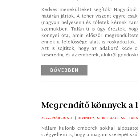
Kedves menekülteket segítők! Nagyjából 
határán jártok. A teher viszont egyre cs
(nagyon helyesen!) és tőletek kérnek tan
szemükben. Talán ti is úgy éreztek, hog
könnyei óta, amin először megrendültete
ennek a felelőssége alatt is roskadoztok. 
Azt is sejtitek, hogy az adakozó kedv 
keseredni, és az emberek, akikről gondosko
BŐVEBBEN
Megrendítő könnyek a 
2022. MÁRCIUS 3.
|
DIVINITY
,
SPIRITUALITÁS
,
TÁR
Nálam különb emberek sokkal áldozatosa
szégyellem is, hogy a magam szerepét szó