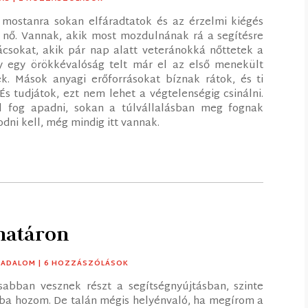
mostanra sokan elfáradtatok és az érzelmi kiégés
ak nő. Vannak, akik most mozdulnának rá a segítésre
ácsokat, akik pár nap alatt veteránokká nőttetek a
y egy örökkévalóság telt már el az első menekült
k. Mások anyagi erőforrásokat bíznak rátok, és ti
És tudjátok, ezt nem lehet a végtelenségig csinálni.
el fog apadni, sokan a túlvállalásban meg fognak
dni kell, még mindig itt vannak.
határon
SADALOM
| 6 HOZZÁSZÓLÁSOK
bban vesznek részt a segítségnyújtásban, szinte
ba hozom. De talán mégis helyénvaló, ha megírom a