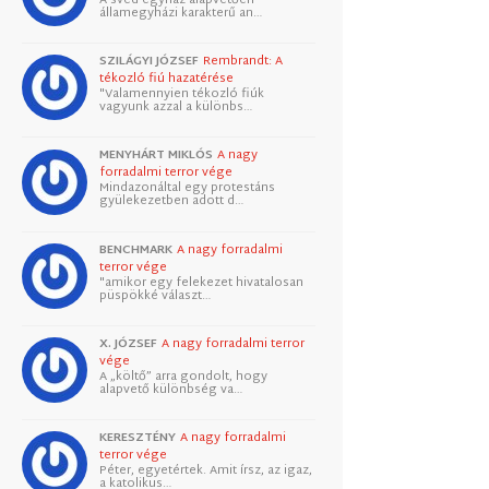
államegyházi karakterű an…
SZILÁGYI JÓZSEF
Rembrandt: A
tékozló fiú hazatérése
"Valamennyien tékozló fiúk
vagyunk azzal a különbs…
MENYHÁRT MIKLÓS
A nagy
forradalmi terror vége
Mindazonáltal egy protestáns
gyülekezetben adott d…
BENCHMARK
A nagy forradalmi
terror vége
"amikor egy felekezet hivatalosan
püspökké választ…
X. JÓZSEF
A nagy forradalmi terror
vége
A „költő” arra gondolt, hogy
alapvető különbség va…
KERESZTÉNY
A nagy forradalmi
terror vége
Péter, egyetértek. Amit írsz, az igaz,
a katolikus…