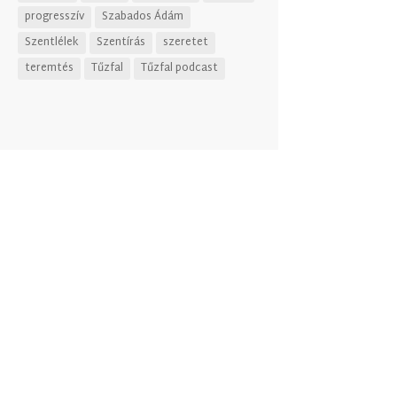
progresszív
Szabados Ádám
Szentlélek
Szentírás
szeretet
teremtés
Tűzfal
Tűzfal podcast