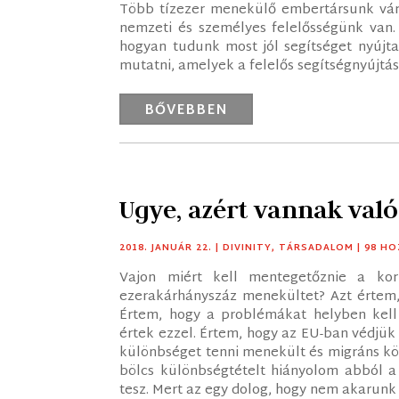
Több tízezer menekülő embertársunk vár 
nemzeti és személyes felelősségünk van.
hogyan tudunk most jól segítséget nyújtan
mutatni, amelyek a felelős segítségnyújtás
BŐVEBBEN
Ugye, azért vannak val
2018. JANUÁR 22.
|
DIVINITY
,
TÁRSADALOM
| 98 H
Vajon miért kell mentegetőznie a kor
ezerakárhányszáz menekültet? Azt értem, 
Értem, hogy a problémákat helyben kell 
értek ezzel. Értem, hogy az EU-ban védjük
különbséget tenni menekült és migráns közö
bölcs különbségtételt hiányolom abból a
tesz. Mert az egy dolog, hogy nem akarunk 