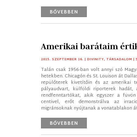
BŐVEBBEN
Amerikai barátaim érti
2015. SZEPTEMBER 16.
|
DIVINITY
,
TÁRSADALOM
|
Talán csak 1956-ban volt annyi szó Magy
hetekben. Chicagón és St. Louison át Dall
repülőterek kivetítőin és az amerikai t
pályaudvart, külföldi riporterek hadát
rendfenntartókat, akik egyszer a füvö
centivel, erőt demonstrálva az irrac
migránsoknak nyújtanak a vonatablakon át k
BŐVEBBEN