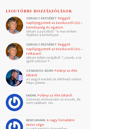
LEGUTÓBBI HOZZÁSZÓLÁSOK
GERGELY ERZSÉBET
Reggeli
naplójegyzetek az Exoduszról (22) –
Keménység és irgalom
Idézet a posztból: "A mai ember
fejében a keménysé…
GERGELY ERZSÉBET
Reggeli
naplójegyzetek az Exoduszról (21) –
Felkavaró
Idézet Ádám imájából: "„Urunk, a te
igéd sokszor f…
SZABADOS ÁDÁM
Polányi az élet
titkáról
Az angol eredeti itt elérhető online:
https://www.…
ENDRE
Polányi az élet titkáról
Szívesen elolvasnám az esszét, de
nem találtam. Ho…
BENCHMARK
A nagy forradalmi
terror vége
A svéd egyház alapvetően