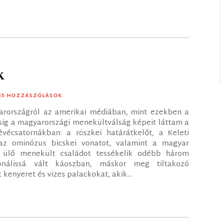
k
 55 HOZZÁSZÓLÁSOK
arországról az amerikai médiában, mint ezekben a
asig a magyarországi menekültválság képeit láttam a
évécsatornákban: a röszkei határátkelőt, a Keleti
, az ominózus bicskei vonatot, valamint a magyar
n ülő menekült családot tessékelik odébb három
ionálissá vált káoszban, máskor meg tiltakozó
enyeret és vizes palackokat, akik...