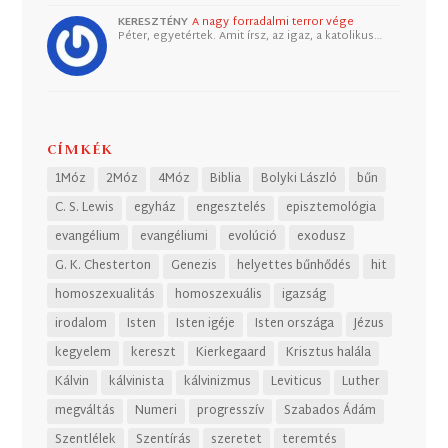
KERESZTÉNY
A nagy forradalmi terror vége
Péter, egyetértek. Amit írsz, az igaz, a katolikus…
CÍMKÉK
1Móz
2Móz
4Móz
Biblia
Bolyki László
bűn
C. S. Lewis
egyház
engesztelés
episztemológia
evangélium
evangéliumi
evolúció
exodusz
G. K. Chesterton
Genezis
helyettes bűnhődés
hit
homoszexualitás
homoszexuális
igazság
irodalom
Isten
Isten igéje
Isten országa
Jézus
kegyelem
kereszt
Kierkegaard
Krisztus halála
Kálvin
kálvinista
kálvinizmus
Leviticus
Luther
megváltás
Numeri
progresszív
Szabados Ádám
Szentlélek
Szentírás
szeretet
teremtés