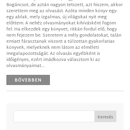
Bogáncsot, de aztán nagyon tetszett, azt hiszem, akkor
szerettem meg az olvasást. Azóta minden könyv egy-
egy ablak, mely izgalmas, új világokat nyit meg
előttem. A nehéz olvasmányokat kihívásként fogom
fel. Ha elkezdek egy könyvet, ritkán fordul elő, hogy
nem fejezem be. Szeretem a mély gondolatokat, talán
emiatt fárasztanak viszont a túlzottan gyakorlatias
könyvek, melyeknek nem látom az elméleti
megalapozottságát. Az olvasás egyébként is
időigényes, ezért imádkozva választom ki az
olvasmányaimat....
BŐVEBBEN