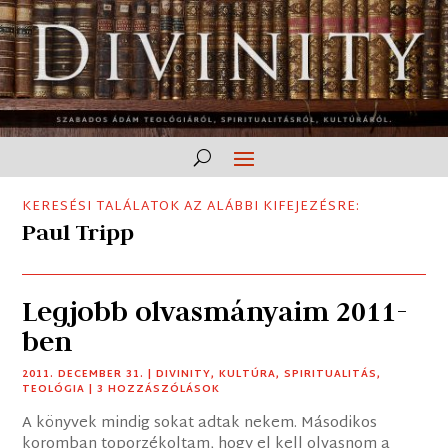
KERESÉSI TALÁLATOK AZ ALÁBBI KIFEJEZÉSRE:
Paul Tripp
Legjobb olvasmányaim 2011-
ben
2011. DECEMBER 31.
|
DIVINITY
,
KULTÚRA
,
SPIRITUALITÁS
,
TEOLÓGIA
| 3 HOZZÁSZÓLÁSOK
A könyvek mindig sokat adtak nekem. Másodikos
koromban toporzékoltam, hogy el kell olvasnom a