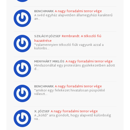
BENCHMARK
A nagy forradalmi terror vége
A svéd egyház alapvetően államegyházi karakterű
an…
SZILÁGYI JÓZSEF
Rembrandt: A tékozló fiú
hazatérése
"Valamennyien tékozló fiúk vagyunk azzal a
különbs…
MENYHÁRT MIKLÓS
A nagy forradalmi terror vége
Mindazonáltal egy protestáns gyülekezetben adott
d…
BENCHMARK
A nagy forradalmi terror vége
"amikor egy felekezet hivatalosan püspökké
választ…
X. JÓZSEF
A nagy forradalmi terror vége
A „költő” arra gondolt, hogy alapvető különbség
va…