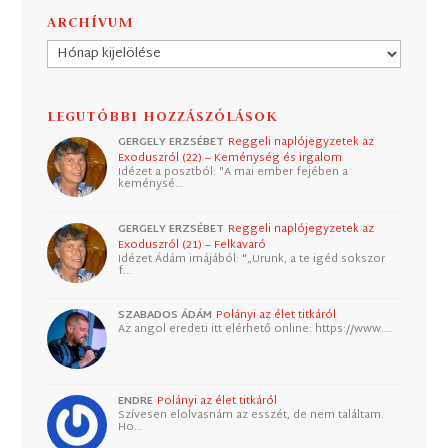
ARCHÍVUM
Archívum
LEGUTÓBBI HOZZÁSZÓLÁSOK
GERGELY ERZSÉBET
Reggeli naplójegyzetek az
Exoduszról (22) – Keménység és irgalom
Idézet a posztból: "A mai ember fejében a
keménysé…
GERGELY ERZSÉBET
Reggeli naplójegyzetek az
Exoduszról (21) – Felkavaró
Idézet Ádám imájából: "„Urunk, a te igéd sokszor
f…
SZABADOS ÁDÁM
Polányi az élet titkáról
Az angol eredeti itt elérhető online: https://www.…
ENDRE
Polányi az élet titkáról
Szívesen elolvasnám az esszét, de nem találtam.
Ho…