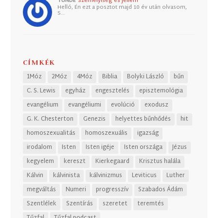
TUNDE
Személyiség és jellem
Helló, Én ezt a posztot majd 10 év után olvasom,
S…
CÍMKÉK
1Móz
2Móz
4Móz
Biblia
Bolyki László
bűn
C. S. Lewis
egyház
engesztelés
episztemológia
evangélium
evangéliumi
evolúció
exodusz
G. K. Chesterton
Genezis
helyettes bűnhődés
hit
homoszexualitás
homoszexuális
igazság
irodalom
Isten
Isten igéje
Isten országa
Jézus
kegyelem
kereszt
Kierkegaard
Krisztus halála
Kálvin
kálvinista
kálvinizmus
Leviticus
Luther
megváltás
Numeri
progresszív
Szabados Ádám
Szentlélek
Szentírás
szeretet
teremtés
Tűzfal
Tűzfal podcast