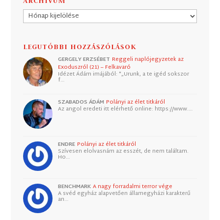
ARCHÍVUM
Archívum
LEGUTÓBBI HOZZÁSZÓLÁSOK
GERGELY ERZSÉBET
Reggeli naplójegyzetek az
Exoduszról (21) – Felkavaró
Idézet Ádám imájából: "„Urunk, a te igéd sokszor
f…
SZABADOS ÁDÁM
Polányi az élet titkáról
Az angol eredeti itt elérhető online: https://www.…
ENDRE
Polányi az élet titkáról
Szívesen elolvasnám az esszét, de nem találtam.
Ho…
BENCHMARK
A nagy forradalmi terror vége
A svéd egyház alapvetően államegyházi karakterű
an…