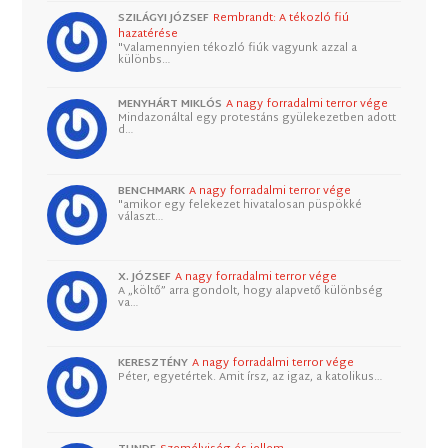
SZILÁGYI JÓZSEF
Rembrandt: A tékozló fiú
hazatérése
"Valamennyien tékozló fiúk vagyunk azzal a
különbs…
MENYHÁRT MIKLÓS
A nagy forradalmi terror vége
Mindazonáltal egy protestáns gyülekezetben adott
d…
BENCHMARK
A nagy forradalmi terror vége
"amikor egy felekezet hivatalosan püspökké
választ…
X. JÓZSEF
A nagy forradalmi terror vége
A „költő” arra gondolt, hogy alapvető különbség
va…
KERESZTÉNY
A nagy forradalmi terror vége
Péter, egyetértek. Amit írsz, az igaz, a katolikus…