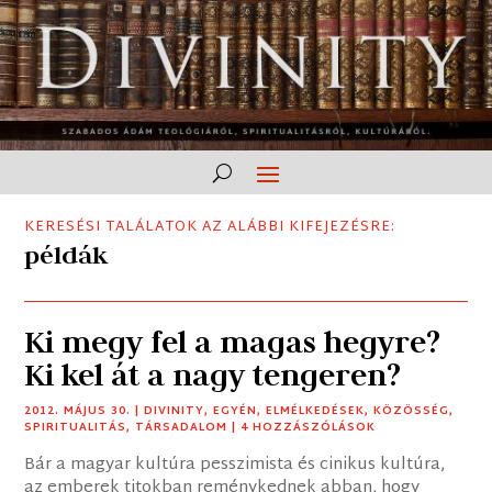
KERESÉSI TALÁLATOK AZ ALÁBBI KIFEJEZÉSRE:
példák
Ki megy fel a magas hegyre?
Ki kel át a nagy tengeren?
2012. MÁJUS 30.
|
DIVINITY
,
EGYÉN
,
ELMÉLKEDÉSEK
,
KÖZÖSSÉG
,
SPIRITUALITÁS
,
TÁRSADALOM
| 4 HOZZÁSZÓLÁSOK
Bár a magyar kultúra pesszimista és cinikus kultúra,
az emberek titokban reménykednek abban, hogy