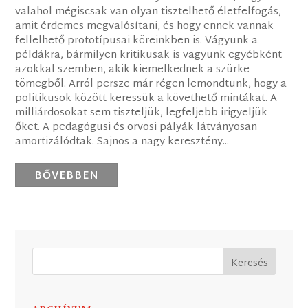
valahol mégiscsak van olyan tisztelhető életfelfogás,
amit érdemes megvalósítani, és hogy ennek vannak
fellelhető prototípusai köreinkben is. Vágyunk a
példákra, bármilyen kritikusak is vagyunk egyébként
azokkal szemben, akik kiemelkednek a szürke
tömegből. Arról persze már régen lemondtunk, hogy a
politikusok között keressük a követhető mintákat. A
milliárdosokat sem tiszteljük, legfeljebb irigyeljük
őket. A pedagógusi és orvosi pályák látványosan
amortizálódtak. Sajnos a nagy keresztény...
BŐVEBBEN