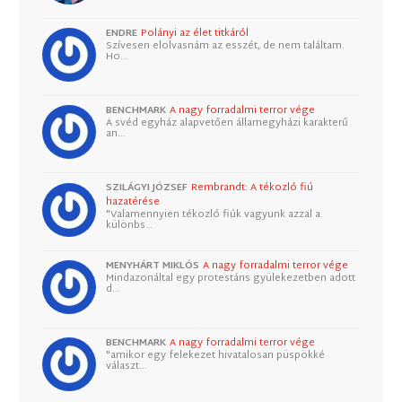
ENDRE
Polányi az élet titkáról
Szívesen elolvasnám az esszét, de nem találtam.
Ho…
BENCHMARK
A nagy forradalmi terror vége
A svéd egyház alapvetően államegyházi karakterű
an…
SZILÁGYI JÓZSEF
Rembrandt: A tékozló fiú
hazatérése
"Valamennyien tékozló fiúk vagyunk azzal a
különbs…
MENYHÁRT MIKLÓS
A nagy forradalmi terror vége
Mindazonáltal egy protestáns gyülekezetben adott
d…
BENCHMARK
A nagy forradalmi terror vége
"amikor egy felekezet hivatalosan püspökké
választ…