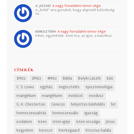
X. JÓZSEF
A nagy forradalmi terror vége
A „költő” arra gondolt, hogy alapvető különbség
va…
KERESZTÉNY
A nagy forradalmi terror vége
Péter, egyetértek. Amit írsz, az igaz, a katolikus…
CÍMKÉK
1Móz
2Móz
4Móz
Biblia
Bolyki László
bűn
C. S. Lewis
egyház
engesztelés
episztemológia
evangélium
evangéliumi
evolúció
exodusz
G. K. Chesterton
Genezis
helyettes bűnhődés
hit
homoszexualitás
homoszexuális
igazság
irodalom
Isten
Isten igéje
Isten országa
Jézus
kegyelem
kereszt
Kierkegaard
Krisztus halála