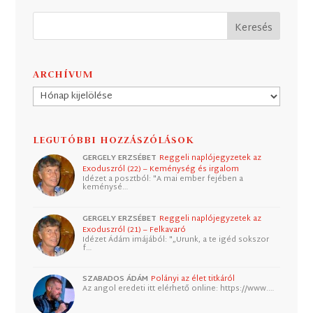
ARCHÍVUM
Archívum
LEGUTÓBBI HOZZÁSZÓLÁSOK
GERGELY ERZSÉBET
Reggeli naplójegyzetek az
Exoduszról (22) – Keménység és irgalom
Idézet a posztból: "A mai ember fejében a
keménysé…
GERGELY ERZSÉBET
Reggeli naplójegyzetek az
Exoduszról (21) – Felkavaró
Idézet Ádám imájából: "„Urunk, a te igéd sokszor
f…
SZABADOS ÁDÁM
Polányi az élet titkáról
Az angol eredeti itt elérhető online: https://www.…