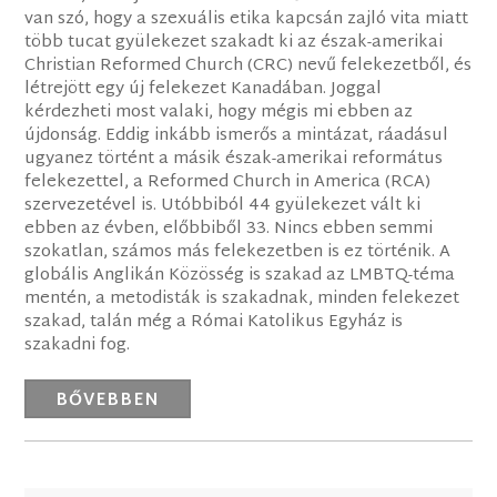
van szó, hogy a szexuális etika kapcsán zajló vita miatt
több tucat gyülekezet szakadt ki az észak-amerikai
Christian Reformed Church (CRC) nevű felekezetből, és
létrejött egy új felekezet Kanadában. Joggal
kérdezheti most valaki, hogy mégis mi ebben az
újdonság. Eddig inkább ismerős a mintázat, ráadásul
ugyanez történt a másik észak-amerikai református
felekezettel, a Reformed Church in America (RCA)
szervezetével is. Utóbbiból 44 gyülekezet vált ki
ebben az évben, előbbiből 33. Nincs ebben semmi
szokatlan, számos más felekezetben is ez történik. A
globális Anglikán Közösség is szakad az LMBTQ-téma
mentén, a metodisták is szakadnak, minden felekezet
szakad, talán még a Római Katolikus Egyház is
szakadni fog.
BŐVEBBEN