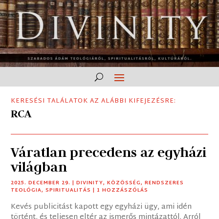
KERESÉSI TALÁLATOK AZ ALÁBBI KIFEJEZÉSRE:
RCA
Váratlan precedens az egyházi
világban
2025. DECEMBER 29.
|
DIVINITY
,
KÖZÖSSÉG
,
RENDSZERES
TEOLÓGIA
,
SPIRITUALITÁS
| 1 HOZZÁSZÓLÁS
Kevés publicitást kapott egy egyházi ügy, ami idén
történt, és teljesen eltér az ismerős mintázattól. Arról