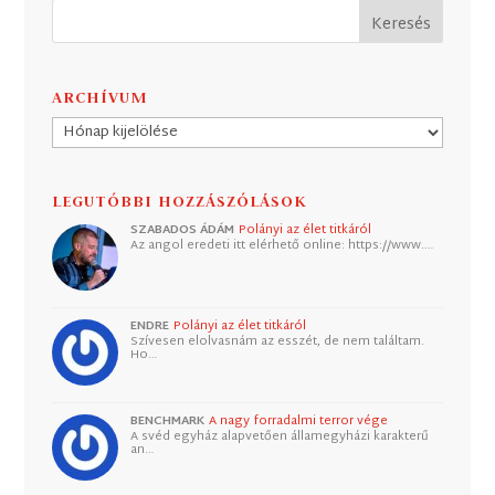
ARCHÍVUM
Archívum
LEGUTÓBBI HOZZÁSZÓLÁSOK
SZABADOS ÁDÁM
Polányi az élet titkáról
Az angol eredeti itt elérhető online: https://www.…
ENDRE
Polányi az élet titkáról
Szívesen elolvasnám az esszét, de nem találtam.
Ho…
BENCHMARK
A nagy forradalmi terror vége
A svéd egyház alapvetően államegyházi karakterű
an…