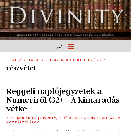
KERESÉSI TALÁLATOK AZ ALÁBBI KIFEJEZÉSRE:
részvétel
Reggeli naplójegyzetek a
Numeriről (32) – A kimaradás
vétke
2026. JANUÁR 18.
|
DIVINITY
,
ELMÉLKEDÉSEK
,
SPIRITUALITÁS
| 2
HOZZÁSZÓLÁSOK