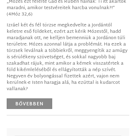
„Mózes ezt felelte Gád és Rúben fiainak: Ti itt akartok
maradni, amikor testvéreitek harcba vonulnak?!”
(4Móz 32,6)
Izráel két és fél törzse megkedvelte a Jordántól
keletre eső földeket, ezért azt kérik Mózestől, hadd
maradjanak ott, ne kelljen bemenniük a Jordánon túli
területre. Mózes azonnal látja a problémát. Ha ezek a
törzsek leválnak a többiekről, meggyengítik az amúgy
is sérülékeny szövetséget, és sokkal nagyobb baj
szakadhat rájuk, mint amikor a kémek visszatértek a
föld kikémleléséből és ellágyították a nép szívét.
Negyven év bolyongással fizettek azért, vajon nem
kerülnek-e Isten haragja alá, ha ezúttal is kudarcot
vallanak?
BŐVEBBEN