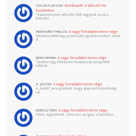
SZILÁGYI JÓZSEF
Rembrandt: A tékozló fiú
hazatérése
"Valamennyien tékozló fiúk vagyunk azzal a
különbs…
MENYHÁRT MIKLÓS
A nagy forradalmi terror vége
Mindazonáltal egy protestáns gyülekezetben adott
d…
BENCHMARK
A nagy forradalmi terror vége
"amikor egy felekezet hivatalosan püspökké
választ…
X. JÓZSEF
A nagy forradalmi terror vége
A „költő” arra gondolt, hogy alapvető különbség
va…
KERESZTÉNY
A nagy forradalmi terror vége
Péter, egyetértek. Amit írsz, az igaz, a katolikus…