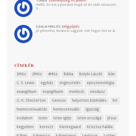
TUNDE
Személyiség és jellem
Helló, Én ezt a posztot majd 10 év után olvasom,
S…
SZALAI MIKLÓS
Erőgyűjtés
Jó pihenést, kiváncsi vagyok, mit fogsz írni az ál…
CÍMKÉK
1Móz
2Móz
4Móz
Biblia
Bolyki László
bűn
C. S. Lewis
egyház
engesztelés
episztemológia
evangélium
evangéliumi
evolúció
exodusz
G. K. Chesterton
Genezis
helyettes bűnhődés
hit
homoszexualitás
homoszexuális
igazság
irodalom
Isten
Isten igéje
Isten országa
Jézus
kegyelem
kereszt
Kierkegaard
Krisztus halála
Kálvin
kálvinista
kálvinizmus
Leviticus
Luther