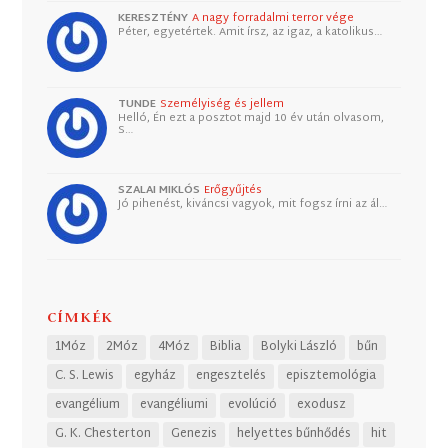
KERESZTÉNY
A nagy forradalmi terror vége
Péter, egyetértek. Amit írsz, az igaz, a katolikus…
TUNDE
Személyiség és jellem
Helló, Én ezt a posztot majd 10 év után olvasom,
S…
SZALAI MIKLÓS
Erőgyűjtés
Jó pihenést, kiváncsi vagyok, mit fogsz írni az ál…
CÍMKÉK
1Móz
2Móz
4Móz
Biblia
Bolyki László
bűn
C. S. Lewis
egyház
engesztelés
episztemológia
evangélium
evangéliumi
evolúció
exodusz
G. K. Chesterton
Genezis
helyettes bűnhődés
hit