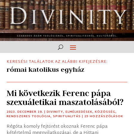
KERESÉSI TALÁLATOK AZ ALÁBBI KIFEJEZÉSRE:
római katolikus egyház
Mi következik Ferenc pápa
szexuáletikai maszatolásából?
2023. DECEMBER 19.
|
DIVINITY
,
ELMÉLKEDÉSEK
,
KÖZÖSSÉG
,
RENDSZERES TEOLÓGIA
,
SPIRITUALITÁS
| 25 HOZZÁSZÓLÁSOK
Régóta komoly fejtörést okoznak Ferenc pápa
kétértelmű megnyilatkozásai, de a Hittani