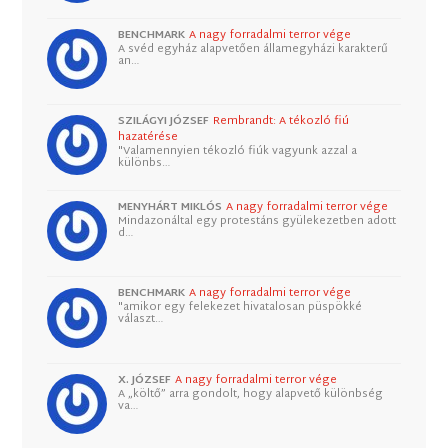
BENCHMARK
A nagy forradalmi terror vége
A svéd egyház alapvetően államegyházi karakterű
an…
SZILÁGYI JÓZSEF
Rembrandt: A tékozló fiú
hazatérése
"Valamennyien tékozló fiúk vagyunk azzal a
különbs…
MENYHÁRT MIKLÓS
A nagy forradalmi terror vége
Mindazonáltal egy protestáns gyülekezetben adott
d…
BENCHMARK
A nagy forradalmi terror vége
"amikor egy felekezet hivatalosan püspökké
választ…
X. JÓZSEF
A nagy forradalmi terror vége
A „költő” arra gondolt, hogy alapvető különbség
va…