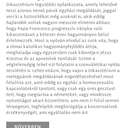
Dikasztérium legutóbbi nyilatkozata, amely lehetővé
teszi azonos nemű párok egyházi megáldását, joggal
veri ki a biztosítékot még azoknál is, akik eddig
hajlandók voltak nagyon messzire elmenni abban,
hogy Papa Francesco progresszív irányba való
kikacsintásait a kétezer éves hagyományon belül
értelmezzék. Most is nyilván elindul az örök vita, hogy
a római katolikus hagyományfejlődés átírja,
meghaladja vagy egyszerűen csak kibontja-e Jézus
Krisztus és az apostolok tanítását. Szinte a
végtelenségig lehet ezt folytatni a szexuáletikai nyitás
területén is. Lehet vitázni, hogy vajon a Dikasztérium a
melegpárok megáldásának engedélyezésével most
felülírta azt, amit eddig az egyház a homoszexuális
kapcsolatokról tanított, vagy csak egy üres gesztust
tett, hogy megtartsa a németeket, vagy mindössze
nyitottságot akart közvetíteni, ami nem ír fölül semmi
lényegeset, legfeljebb megbirizgálja a konzervatívok
érzékenységét, ami egyáltalán nem árt.
BŐVEBBEN