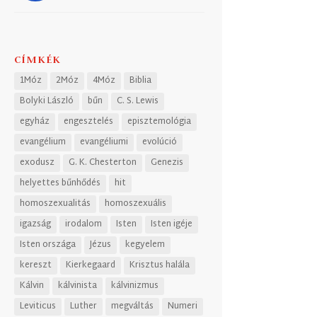
CÍMKÉK
1Móz
2Móz
4Móz
Biblia
Bolyki László
bűn
C. S. Lewis
egyház
engesztelés
episztemológia
evangélium
evangéliumi
evolúció
exodusz
G. K. Chesterton
Genezis
helyettes bűnhődés
hit
homoszexualitás
homoszexuális
igazság
irodalom
Isten
Isten igéje
Isten országa
Jézus
kegyelem
kereszt
Kierkegaard
Krisztus halála
Kálvin
kálvinista
kálvinizmus
Leviticus
Luther
megváltás
Numeri