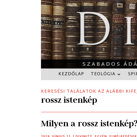
KEZDŐLAP
TEOLÓGIA
SPI
KERESÉSI TALÁLATOK AZ ALÁBBI KIFE
rossz istenkép
Milyen a rossz istenkép
2019. JÚNIUS 12.
|
DIVINITY
,
EGYÉN
,
ELMÉLKEDÉSE