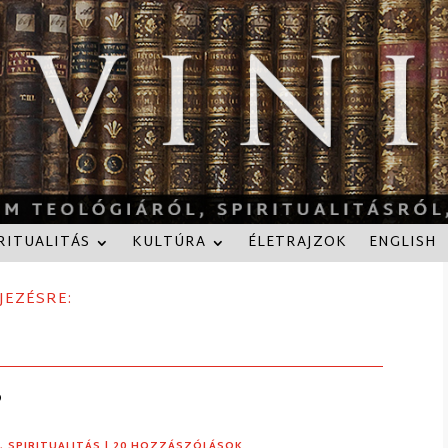
RITUALITÁS
KULTÚRA
ÉLETRAJZOK
ENGLISH
JEZÉSRE:
?
K
,
SPIRITUALITÁS
| 20 HOZZÁSZÓLÁSOK