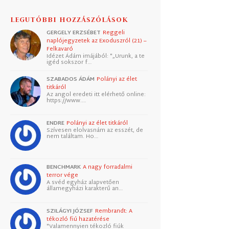
LEGUTÓBBI HOZZÁSZÓLÁSOK
GERGELY ERZSÉBET
Reggeli
naplójegyzetek az Exoduszról (21) –
Felkavaró
Idézet Ádám imájából: "„Urunk, a te
igéd sokszor f…
SZABADOS ÁDÁM
Polányi az élet
titkáról
Az angol eredeti itt elérhető online:
https://www.…
ENDRE
Polányi az élet titkáról
Szívesen elolvasnám az esszét, de
nem találtam. Ho…
BENCHMARK
A nagy forradalmi
terror vége
A svéd egyház alapvetően
államegyházi karakterű an…
SZILÁGYI JÓZSEF
Rembrandt: A
tékozló fiú hazatérése
"Valamennyien tékozló fiúk