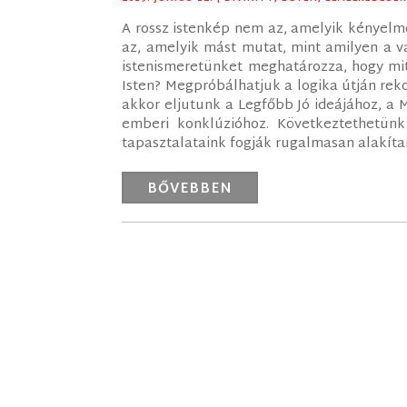
A rossz istenkép nem az, amelyik kényelme
az, amelyik mást mutat, mint amilyen a va
istenismeretünket meghatározza, hogy mit
Isten? Megpróbálhatjuk a logika útján reko
akkor eljutunk a Legfőbb Jó ideájához, a
emberi konklúzióhoz. Következtethetünk
tapasztalataink fogják rugalmasan alakítani
BŐVEBBEN