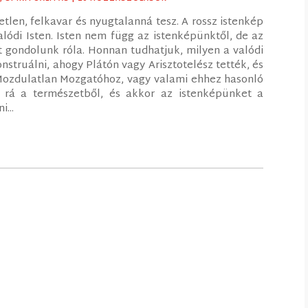
tlen, felkavar és nyugtalanná tesz. A rossz istenkép
lódi Isten. Isten nem függ az istenképünktől, de az
 gondolunk róla. Honnan tudhatjuk, milyen a valódi
nstruálni, ahogy Plátón vagy Arisztotelész tették, és
 Mozdulatlan Mozgatóhoz, vagy valami ehhez hasonló
 rá a természetből, és akkor az istenképünket a
...