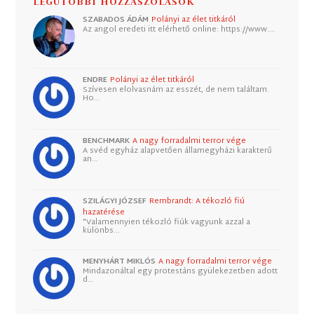
LEGUTÓBBI HOZZÁSZÓLÁSOK
SZABADOS ÁDÁM
Polányi az élet titkáról
Az angol eredeti itt elérhető online: https://www.…
ENDRE
Polányi az élet titkáról
Szívesen elolvasnám az esszét, de nem találtam.
Ho…
BENCHMARK
A nagy forradalmi terror vége
A svéd egyház alapvetően államegyházi karakterű
an…
SZILÁGYI JÓZSEF
Rembrandt: A tékozló fiú
hazatérése
"Valamennyien tékozló fiúk vagyunk azzal a
különbs…
MENYHÁRT MIKLÓS
A nagy forradalmi terror vége
Mindazonáltal egy protestáns gyülekezetben adott
d…