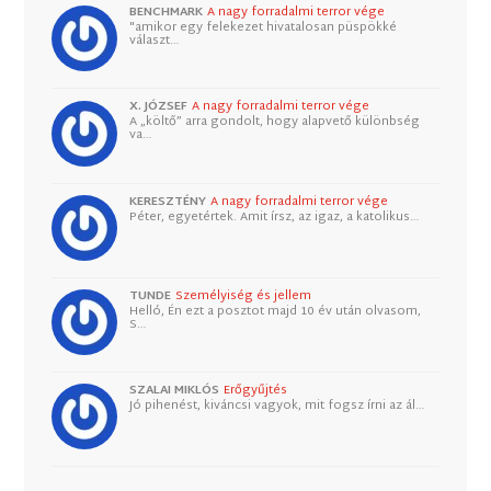
BENCHMARK
A nagy forradalmi terror vége
"amikor egy felekezet hivatalosan püspökké
választ…
X. JÓZSEF
A nagy forradalmi terror vége
A „költő” arra gondolt, hogy alapvető különbség
va…
KERESZTÉNY
A nagy forradalmi terror vége
Péter, egyetértek. Amit írsz, az igaz, a katolikus…
TUNDE
Személyiség és jellem
Helló, Én ezt a posztot majd 10 év után olvasom,
S…
SZALAI MIKLÓS
Erőgyűjtés
Jó pihenést, kiváncsi vagyok, mit fogsz írni az ál…