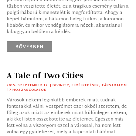
Jackson léptet a tábornok mögött. Jackson baráti
tűzben veszítette életét, ez a tragikus esemény talán a
polgárháború kimenetelét is megfordította. Ahogy a
képet bámulom, a hátamon hideg futkos, a karomon
libabőr, és mikor vendéglátómra nézek, akaratlanul
kibuggyan belőlem a kérdés:
BŐVEBBEN
A Tale of Two Cities
2015. SZEPTEMBER 12.
|
DIVINITY
,
ELMÉLKEDÉSEK
,
TÁRSADALOM
| 7 HOZZÁSZÓLÁSOK
Városok nekem leginkább emberek miatt tudnak
fontosakká válni. Veszprémet ezer okból szeretem, de
főleg azok miatt az emberek miatt különleges nekem,
akikkel Isten összekötötte az életemet. Egészen más
lett volna a viszonyom ezzel a várossal, ha nem lett
volna egy gyülekezet, mely a kapcsolati hálómat