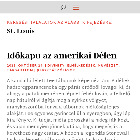
KERESÉSI TALÁLATOK AZ ALÁBBI KIFEJEZÉSRE:
St. Louis
Időkapu az amerikai Délen
2022. OKTÓBER 24.
|
DIVINITY
,
ELMÉLKEDÉSEK
,
MŰVÉSZET
,
TÁRSADALOM
| 9 HOZZÁSZÓLÁSOK
A kandalló felett Lee tábornok képe néz rám. A déliek
hadseregparancsnoka egy párás erdőből lovagol ki, és
ahogy a patak medrében lépdel fehér lován, a felkelő
nap hátulról világítja meg a nyirkos völgyet,
aranykoszorúba fonva a tábornok méltóságteljes
alakját. Lee egyenes gerinccel ül a nyeregben, úgy lép
ki a fényre. Ki tudja, mióta poroszkál a hideg fák közt,
és vajon mennyien jönnek utána, hogy megvívják a
következő nagy csatát. A képen a legendás Stonewall