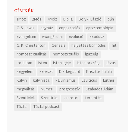
CÍMKÉK
1Móz
2Móz
4Móz
Biblia
Bolyki László
bűn
C. S. Lewis
egyház
engesztelés
episztemológia
evangélium
evangéliumi
evolúció
exodusz
G. K. Chesterton
Genezis
helyettes bűnhődés
hit
homoszexualitás
homoszexuális
igazság
irodalom
Isten
Isten igéje
Isten országa
Jézus
kegyelem
kereszt
Kierkegaard
Krisztus halála
Kálvin
kálvinista
kálvinizmus
Leviticus
Luther
megváltás
Numeri
progresszív
Szabados Ádám
Szentlélek
Szentírás
szeretet
teremtés
Tűzfal
Tűzfal podcast