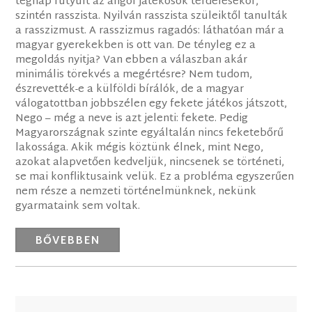
tegnap fütyült az angol játékosok térdelésekor,
szintén rasszista. Nyilván rasszista szüleiktől tanulták
a rasszizmust. A rasszizmus ragadós: láthatóan már a
magyar gyerekekben is ott van. De tényleg ez a
megoldás nyitja? Van ebben a válaszban akár
minimális törekvés a megértésre? Nem tudom,
észrevették-e a külföldi bírálók, de a magyar
válogatottban jobbszélen egy fekete játékos játszott,
Nego – még a neve is azt jelenti: fekete. Pedig
Magyarországnak szinte egyáltalán nincs feketebőrű
lakossága. Akik mégis köztünk élnek, mint Nego,
azokat alapvetően kedveljük, nincsenek se történeti,
se mai konfliktusaink velük. Ez a probléma egyszerűen
nem része a nemzeti történelmünknek, nekünk
gyarmataink sem voltak.
BŐVEBBEN