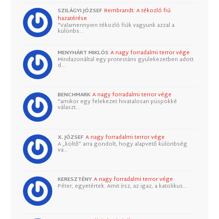
SZILÁGYI JÓZSEF
Rembrandt: A tékozló fiú
hazatérése
"Valamennyien tékozló fiúk vagyunk azzal a
különbs…
MENYHÁRT MIKLÓS
A nagy forradalmi terror vége
Mindazonáltal egy protestáns gyülekezetben adott
d…
BENCHMARK
A nagy forradalmi terror vége
"amikor egy felekezet hivatalosan püspökké
választ…
X. JÓZSEF
A nagy forradalmi terror vége
A „költő” arra gondolt, hogy alapvető különbség
va…
KERESZTÉNY
A nagy forradalmi terror vége
Péter, egyetértek. Amit írsz, az igaz, a katolikus…