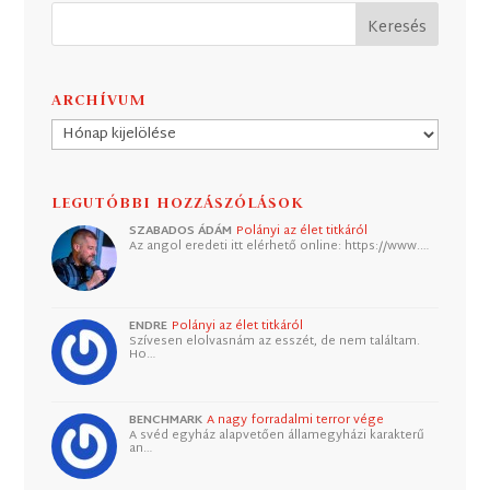
ARCHÍVUM
Archívum
LEGUTÓBBI HOZZÁSZÓLÁSOK
SZABADOS ÁDÁM
Polányi az élet titkáról
Az angol eredeti itt elérhető online: https://www.…
ENDRE
Polányi az élet titkáról
Szívesen elolvasnám az esszét, de nem találtam.
Ho…
BENCHMARK
A nagy forradalmi terror vége
A svéd egyház alapvetően államegyházi karakterű
an…