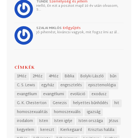
TUNDE
Személyiség és jellem
Helló, Én ezt a posztot majd 10 év után olvasom,
S…
SZALAI MIKLÓS
Erőgyűjtés
Jó pihenést, kiváncsi vagyok, mit fogsz írni az ál…
CÍMKÉK
1Móz
2Móz
4Móz
Biblia
Bolyki László
bűn
C. S. Lewis
egyház
engesztelés
episztemológia
evangélium
evangéliumi
evolúció
exodusz
G. K. Chesterton
Genezis
helyettes bűnhődés
hit
homoszexualitás
homoszexuális
igazság
irodalom
Isten
Isten igéje
Isten országa
Jézus
kegyelem
kereszt
Kierkegaard
Krisztus halála