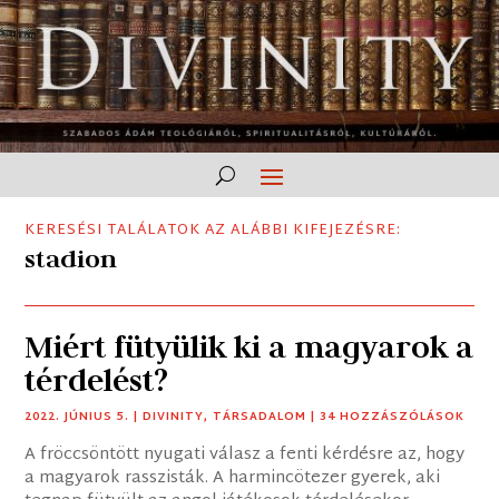
KERESÉSI TALÁLATOK AZ ALÁBBI KIFEJEZÉSRE:
stadion
Miért fütyülik ki a magyarok a
térdelést?
2022. JÚNIUS 5.
|
DIVINITY
,
TÁRSADALOM
| 34 HOZZÁSZÓLÁSOK
A fröccsöntött nyugati válasz a fenti kérdésre az, hogy
a magyarok rasszisták. A harmincötezer gyerek, aki