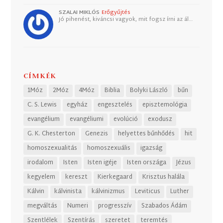
SZALAI MIKLÓS
Erőgyűjtés
Jó pihenést, kiváncsi vagyok, mit fogsz írni az ál…
CÍMKÉK
1Móz
2Móz
4Móz
Biblia
Bolyki László
bűn
C. S. Lewis
egyház
engesztelés
episztemológia
evangélium
evangéliumi
evolúció
exodusz
G. K. Chesterton
Genezis
helyettes bűnhődés
hit
homoszexualitás
homoszexuális
igazság
irodalom
Isten
Isten igéje
Isten országa
Jézus
kegyelem
kereszt
Kierkegaard
Krisztus halála
Kálvin
kálvinista
kálvinizmus
Leviticus
Luther
megváltás
Numeri
progresszív
Szabados Ádám
Szentlélek
Szentírás
szeretet
teremtés