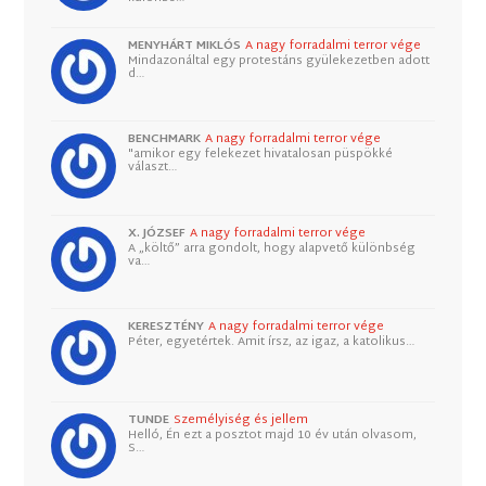
MENYHÁRT MIKLÓS
A nagy forradalmi terror vége
Mindazonáltal egy protestáns gyülekezetben adott
d…
BENCHMARK
A nagy forradalmi terror vége
"amikor egy felekezet hivatalosan püspökké
választ…
X. JÓZSEF
A nagy forradalmi terror vége
A „költő” arra gondolt, hogy alapvető különbség
va…
KERESZTÉNY
A nagy forradalmi terror vége
Péter, egyetértek. Amit írsz, az igaz, a katolikus…
TUNDE
Személyiség és jellem
Helló, Én ezt a posztot majd 10 év után olvasom,
S…