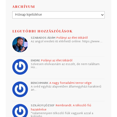
ARCHÍVUM
Archívum
LEGUTÓBBI HOZZÁSZÓLÁSOK
SZABADOS ÁDÁM
Polányi az élet titkáról
Az angol eredeti itt elérhető online: https://www.…
ENDRE
Polányi az élet titkáról
Szívesen elolvasnám az esszét, de nem találtam.
Ho…
BENCHMARK
A nagy forradalmi terror vége
A svéd egyház alapvetően államegyházi karakterű
an…
SZILÁGYI JÓZSEF
Rembrandt: A tékozló fiú
hazatérése
"Valamennyien tékozló fiúk vagyunk azzal a
különbs…