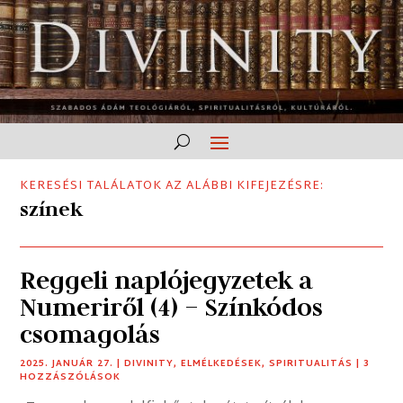
KERESÉSI TALÁLATOK AZ ALÁBBI KIFEJEZÉSRE:
színek
Reggeli naplójegyzetek a
Numeriről (4) – Színkódos
csomagolás
2025. JANUÁR 27.
|
DIVINITY
,
ELMÉLKEDÉSEK
,
SPIRITUALITÁS
| 3
HOZZÁSZÓLÁSOK