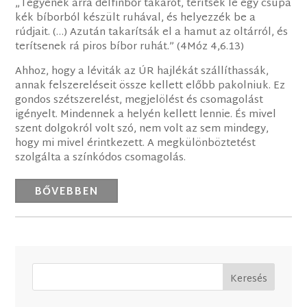
„Tegyenek arra delfinbőr takarót, terítsék le egy csupa
kék bíborból készült ruhával, és helyezzék be a
rúdjait. (…) Azután takarítsák el a hamut az oltárról, és
terítsenek rá piros bíbor ruhát.” (4Móz 4,6.13)
Ahhoz, hogy a léviták az ÚR hajlékát szállíthassák,
annak felszereléseit össze kellett előbb pakolniuk. Ez
gondos szétszerelést, megjelölést és csomagolást
igényelt. Mindennek a helyén kellett lennie. És mivel
szent dolgokról volt szó, nem volt az sem mindegy,
hogy mi mivel érintkezett. A megkülönböztetést
szolgálta a színkódos csomagolás.
BŐVEBBEN