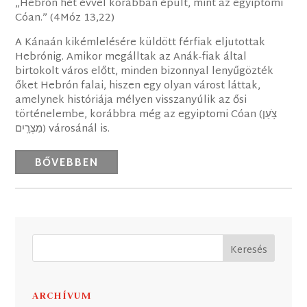
„Hebrón hét évvel korábban épült, mint az egyiptomi
Cóan.” (4Móz 13,22)
A Kánaán kikémlelésére küldött férfiak eljutottak
Hebrónig. Amikor megálltak az Anák-fiak által
birtokolt város előtt, minden bizonnyal lenyűgözték
őket Hebrón falai, hiszen egy olyan várost láttak,
amelynek históriája mélyen visszanyúlik az ősi
történelembe, korábbra még az egyiptomi Cóan (‎צֹ֥עַן
מִצְרָֽיִם) városánál is.
BŐVEBBEN
ARCHÍVUM