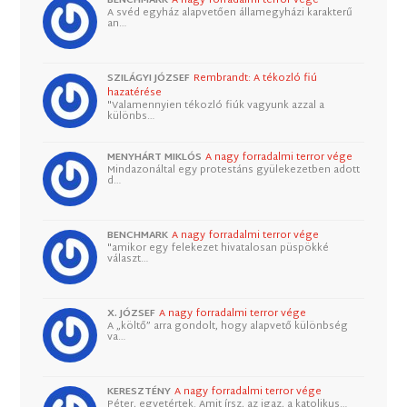
BENCHMARK
A nagy forradalmi terror vége
A svéd egyház alapvetően államegyházi karakterű
an…
SZILÁGYI JÓZSEF
Rembrandt: A tékozló fiú
hazatérése
"Valamennyien tékozló fiúk vagyunk azzal a
különbs…
MENYHÁRT MIKLÓS
A nagy forradalmi terror vége
Mindazonáltal egy protestáns gyülekezetben adott
d…
BENCHMARK
A nagy forradalmi terror vége
"amikor egy felekezet hivatalosan püspökké
választ…
X. JÓZSEF
A nagy forradalmi terror vége
A „költő” arra gondolt, hogy alapvető különbség
va…
KERESZTÉNY
A nagy forradalmi terror vége
Péter, egyetértek. Amit írsz, az igaz, a katolikus…