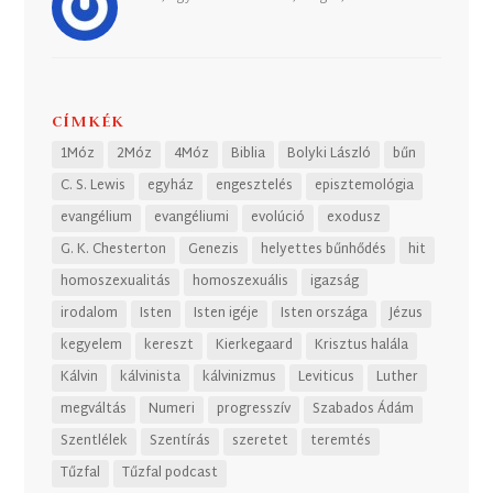
CÍMKÉK
1Móz
2Móz
4Móz
Biblia
Bolyki László
bűn
C. S. Lewis
egyház
engesztelés
episztemológia
evangélium
evangéliumi
evolúció
exodusz
G. K. Chesterton
Genezis
helyettes bűnhődés
hit
homoszexualitás
homoszexuális
igazság
irodalom
Isten
Isten igéje
Isten országa
Jézus
kegyelem
kereszt
Kierkegaard
Krisztus halála
Kálvin
kálvinista
kálvinizmus
Leviticus
Luther
megváltás
Numeri
progresszív
Szabados Ádám
Szentlélek
Szentírás
szeretet
teremtés
Tűzfal
Tűzfal podcast