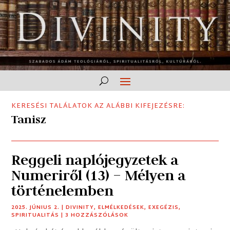
KERESÉSI TALÁLATOK AZ ALÁBBI KIFEJEZÉSRE:
Tanisz
Reggeli naplójegyzetek a
Numeriről (13) – Mélyen a
történelemben
2025. JÚNIUS 2.
|
DIVINITY
,
ELMÉLKEDÉSEK
,
EXEGÉZIS
,
SPIRITUALITÁS
| 3 HOZZÁSZÓLÁSOK