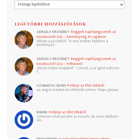
Archívum
LEGUTÓBBI HOZZÁSZÓLÁSOK
GERGELY ERZSÉBET
Reggeli naplójegyzetek az
Exoduszról (22) – Keménység és irgalom
Idézet a posztból: "A mai ember fejében a
keménysé…
GERGELY ERZSÉBET
Reggeli naplójegyzetek az
Exoduszról (21) – Felkavaró
Idézet Ádám imájából: "„Urunk, a te igéd sokszor
f…
SZABADOS ÁDÁM
Polányi az élet titkáról
Az angol eredeti itt elérhető online: https://www.…
ENDRE
Polányi az élet titkáról
Szívesen elolvasnám az esszét, de nem találtam.
Ho…