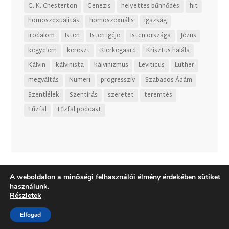
G. K. Chesterton
Genezis
helyettes bűnhődés
hit
homoszexualitás
homoszexuális
igazság
irodalom
Isten
Isten igéje
Isten országa
Jézus
kegyelem
kereszt
Kierkegaard
Krisztus halála
Kálvin
kálvinista
kálvinizmus
Leviticus
Luther
megváltás
Numeri
progresszív
Szabados Ádám
Szentlélek
Szentírás
szeretet
teremtés
Tűzfal
Tűzfal podcast
A weboldalon a minőségi felhasználói élmény érdekében sütiket
használunk.
Részletek
Elfogad
Dizájn:
Elegant Themes
| Motor:
WordPress