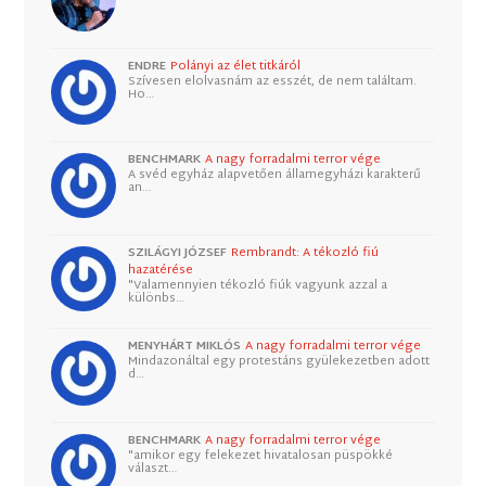
ENDRE
Polányi az élet titkáról
Szívesen elolvasnám az esszét, de nem találtam.
Ho…
BENCHMARK
A nagy forradalmi terror vége
A svéd egyház alapvetően államegyházi karakterű
an…
SZILÁGYI JÓZSEF
Rembrandt: A tékozló fiú
hazatérése
"Valamennyien tékozló fiúk vagyunk azzal a
különbs…
MENYHÁRT MIKLÓS
A nagy forradalmi terror vége
Mindazonáltal egy protestáns gyülekezetben adott
d…
BENCHMARK
A nagy forradalmi terror vége
"amikor egy felekezet hivatalosan püspökké
választ…