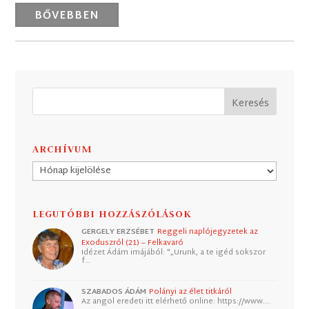
BŐVEBBEN
ARCHÍVUM
Archívum
LEGUTÓBBI HOZZÁSZÓLÁSOK
GERGELY ERZSÉBET
Reggeli naplójegyzetek az
Exoduszról (21) – Felkavaró
Idézet Ádám imájából: "„Urunk, a te igéd sokszor
f…
SZABADOS ÁDÁM
Polányi az élet titkáról
Az angol eredeti itt elérhető online: https://www.…