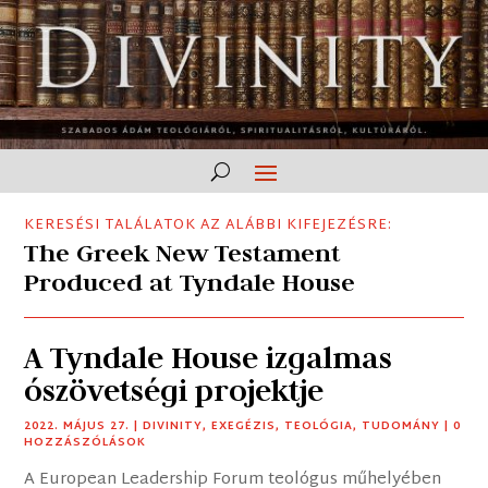
KERESÉSI TALÁLATOK AZ ALÁBBI KIFEJEZÉSRE:
The Greek New Testament
Produced at Tyndale House
A Tyndale House izgalmas
ószövetségi projektje
2022. MÁJUS 27.
|
DIVINITY
,
EXEGÉZIS
,
TEOLÓGIA
,
TUDOMÁNY
| 0
HOZZÁSZÓLÁSOK
A European Leadership Forum teológus műhelyében