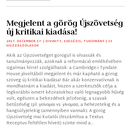
Megjelent a görög Újszövetség
új kritikai kiadása!
2017. DECEMBER 17.
|
DIVINITY
,
EXEGÉZIS
,
TUDOMÁNY
| 13
HOZZÁSZÓLÁSOK
Akik az Újszövetséget görögül is olvassák és
tanulmányozzák, azoknak a reformáció emlékévében
izgalmas hírrel szolgálhatok: a Cambridge-i Tyndale
House jóvoltából megjelent és már kapható a görög
szöveg új kritikai kiadása! Bár akár konzervatívnak is
mondhatnám a kiadást, hiszen a szerkesztők célja a
legkorábbi ismert kéziratokhoz való legnagyobb hűség
volt, egészen a bekezdések jelzéseiig, a szavak
betűzéséig (pl. γείνομαι vs. γίνομαι), a hehezetekig és a
hangsúlyjelekig (amennyiben vannak). A görög
Újszövetség mai kutatói (leszámítva a Textus
Receptus feltétlen híveit) szinte mind a...