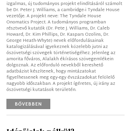
izgalmas, új tudományos projekt elindításáról számolt
be Dr. Peter J. Williams, a cambridge-i Tyndale House
vezetője. A projekt neve: The Tyndale House
Onomatics Project. A tudományos programban
résztvevő kutatók (Dr. Pete J. Williams, Dr. Caleb
Howard, Dr. Kim Phillips, Dr. Kaspars Ozolins, Dr.
George Heath-Whyte) nevek előfordulásainak
katalogizálásával igyekeznek közelebb jutni az
ószövetségi szövegek történetiségéhez. Jelenleg az
amorita főváros, Alalakh ékírásos szövegemlékein
dolgoznak. Az előforduló nevekből kereshető
adatbázist készítenek, hogy mintázatokat
figyelhessenek meg egy-egy évszázadokat felölelő
nagyobb időszakban. A projekt ígéretes, új irány az
ószövetségi kutatások területén.
BŐVEBBEN