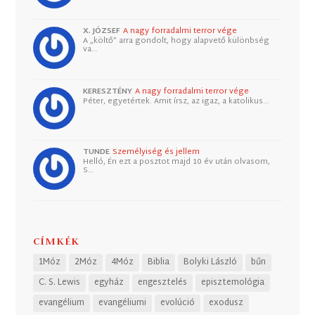
X. JÓZSEF
A nagy forradalmi terror vége
A „költő” arra gondolt, hogy alapvető különbség
va…
KERESZTÉNY
A nagy forradalmi terror vége
Péter, egyetértek. Amit írsz, az igaz, a katolikus…
TUNDE
Személyiség és jellem
Helló, Én ezt a posztot majd 10 év után olvasom,
S…
CÍMKÉK
1Móz
2Móz
4Móz
Biblia
Bolyki László
bűn
C. S. Lewis
egyház
engesztelés
episztemológia
evangélium
evangéliumi
evolúció
exodusz