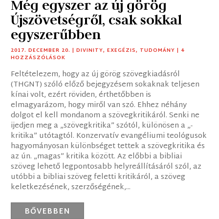
Még egyszer az új görög
Újszövetségről, csak sokkal
egyszerűbben
2017. DECEMBER 20.
|
DIVINITY
,
EXEGÉZIS
,
TUDOMÁNY
| 4
HOZZÁSZÓLÁSOK
Feltételezem, hogy az új görög szövegkiadásról
(THGNT) szóló előző bejegyzésem sokaknak teljesen
kínai volt, ezért röviden, érthetőbben is
elmagyarázom, hogy miről van szó. Ehhez néhány
dolgot el kell mondanom a szövegkritikáról. Senki ne
ijedjen meg a „szövegkritika” szótól, különösen a „-
kritika” utótagtól. Konzervatív evangéliumi teológusok
hagyományosan különbséget tettek a szövegkritika és
az ún. „magas” kritika között. Az előbbi a bibliai
szöveg lehető legpontosabb helyreállításáról szól, az
utóbbi a bibliai szöveg feletti kritikáról, a szöveg
keletkezésének, szerzőségének,...
BŐVEBBEN