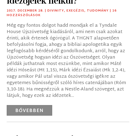
Idézőjelek nélkül?
2017. DECEMBER 28.
|
DIVINITY
,
EXEGÉZIS
,
TUDOMÁNY
| 16
HOZZÁSZÓLÁSOK
Még egy fontos dolgot hadd mondjak el a Tyndale
House Újszövetség kiadásáról, ami nem csak azokat
érinti, akik értenek ógörögül. A THGNT alapvetően
befolyásolni fogja, ahogy a bibliai apologetika egyik
legfogósabb kérdéséről gondolkodunk, arról, hogy az
Újszövetség hogyan idézi az Ószövetséget. Olyan
példák juthatnak most eszünkbe, mint amikor Máté
idézi Hóseást (Mt 1,15), Márk idézi Ézsaiást (Mk 1,2-4),
vagy amikor Pál utal vissza ószövetségi igékre az
egyetemes bűnösségről szóló híres catenájában (Róm
3,10-18). Ha megnézzük a Nestle-Aland szöveget, azt
látjuk, hogy ezek az idézetek...
BŐVEBBEN