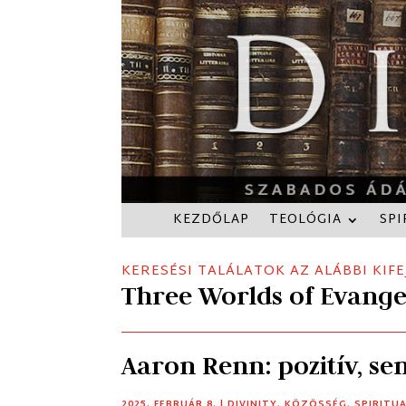
KEZDŐLAP
TEOLÓGIA
SPI
KERESÉSI TALÁLATOK AZ ALÁBBI KIFE
Three Worlds of Evange
Aaron Renn: pozitív, se
2025. FEBRUÁR 8.
|
DIVINITY
,
KÖZÖSSÉG
,
SPIRITU