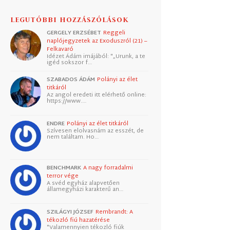
LEGUTÓBBI HOZZÁSZÓLÁSOK
GERGELY ERZSÉBET
Reggeli
naplójegyzetek az Exoduszról (21) –
Felkavaró
Idézet Ádám imájából: "„Urunk, a te
igéd sokszor f…
SZABADOS ÁDÁM
Polányi az élet
titkáról
Az angol eredeti itt elérhető online:
https://www.…
ENDRE
Polányi az élet titkáról
Szívesen elolvasnám az esszét, de
nem találtam. Ho…
BENCHMARK
A nagy forradalmi
terror vége
A svéd egyház alapvetően
államegyházi karakterű an…
SZILÁGYI JÓZSEF
Rembrandt: A
tékozló fiú hazatérése
"Valamennyien tékozló fiúk