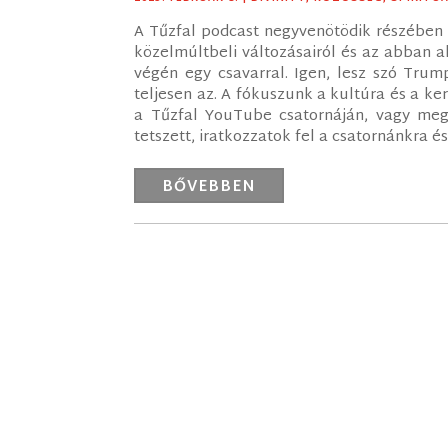
A Tűzfal podcast negyvenötödik részében 
közelmúltbeli változásairól és az abban a
végén egy csavarral. Igen, lesz szó Trum
teljesen az. A fókuszunk a kultúra és a k
a Tűzfal YouTube csatornáján, vagy megh
tetszett, iratkozzatok fel a csatornánkra 
BŐVEBBEN