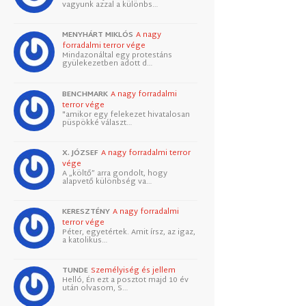
vagyunk azzal a különbs…
MENYHÁRT MIKLÓS
A nagy
forradalmi terror vége
Mindazonáltal egy protestáns
gyülekezetben adott d…
BENCHMARK
A nagy forradalmi
terror vége
"amikor egy felekezet hivatalosan
püspökké választ…
X. JÓZSEF
A nagy forradalmi terror
vége
A „költő” arra gondolt, hogy
alapvető különbség va…
KERESZTÉNY
A nagy forradalmi
terror vége
Péter, egyetértek. Amit írsz, az igaz,
a katolikus…
TUNDE
Személyiség és jellem
Helló, Én ezt a posztot majd 10 év
után olvasom, S…