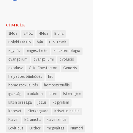
CÍMKÉK
1Móz
2Móz
4Móz
Biblia
Bolyki László
bűn
C. S. Lewis
egyház
engesztelés
episztemológia
evangélium
evangéliumi
evolúció
exodusz
G. K. Chesterton
Genezis
helyettes bűnhődés
hit
homoszexualitás
homoszexuális
igazság
irodalom
Isten
Isten igéje
Isten országa
Jézus
kegyelem
kereszt
Kierkegaard
Krisztus halála
Kálvin
kálvinista
kálvinizmus
Leviticus
Luther
megváltás
Numeri