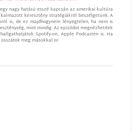
egy nagy hatású esszé kapcsán az amerikai kultúra
lkalmazott keresztény stratégiákról beszélgetünk. A
pról is, de ez majdhogynem lényegtelen, ha nem is
ereszténység, mint mindig. Az epizódot megnézhetitek
allgathatjátok Spotify-on, Apple Podcasten is. Ha
és osszátok meg másokkal is!