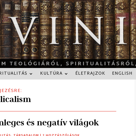
RITUALITÁS
KULTÚRA
ÉLETRAJZOK
ENGLISH
JEZÉSRE:
licalism
mleges és negatív világok
ALITÁS
,
TÁRSADALOM
| 2 HOZZÁSZÓLÁSOK