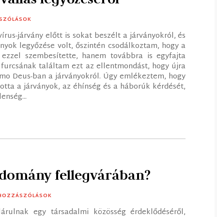
ÁSZÓLÁSOK
írus-járvány előtt is sokat beszélt a járványokról, és
nyok legyőzése volt, őszintén csodálkoztam, hogy a
ezzel szembesítette, hanem továbbra is egyfajta
 furcsának találtam ezt az ellentmondást, hogy újra
Homo Deus-ban a járványokról. Úgy emlékeztem, hogy
tta a járványok, az éhínség és a háborúk kérdését,
enség...
tudomány fellegvárában?
 HOZZÁSZÓLÁSOK
lárulnak egy társadalmi közösség érdeklődéséről,