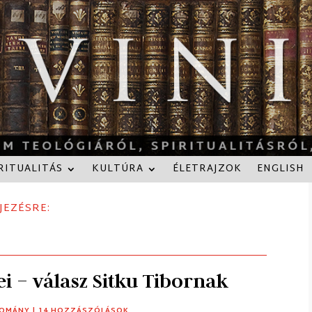
RITUALITÁS
KULTÚRA
ÉLETRAJZOK
ENGLISH
JEZÉSRE:
i – válasz Sitku Tibornak
OMÁNY
| 14 HOZZÁSZÓLÁSOK