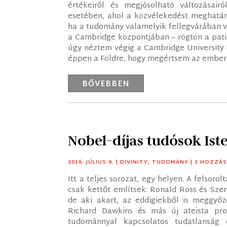
értékeiről és megjósolható változásair
esetében, ahol a közvélekedést meghatár
ha a tudomány valamelyik fellegvárában ve
a Cambridge központjában – rögtön a patin
úgy néztem végig a Cambridge University 
éppen a Földre, hogy megértsem az embere
BŐVEBBEN
Nobel-díjas tudósok Iste
2016. JÚLIUS 9.
|
DIVINITY
,
TUDOMÁNY
| 3 HOZZÁ
Itt a teljes sorozat, egy helyen. A felsoro
csak kettőt említsek: Ronald Ross és Szen
de aki akart, az eddigiekből is meggyőz
Richard Dawkins és más új ateista pro
tudománnyal kapcsolatos tudatlanság 