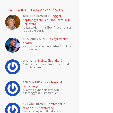
LEGUTÓBBI HOZZÁSZÓLÁSOK
GERGELY ERZSÉBET
Reggeli
naplójegyzetek az Exoduszról (21) –
Felkavaró
Idézet Ádám imájából: "„Urunk, a te
igéd sokszor f…
SZABADOS ÁDÁM
Polányi az élet
titkáról
Az angol eredeti itt elérhető online:
https://www.…
ENDRE
Polányi az élet titkáról
Szívesen elolvasnám az esszét, de
nem találtam. Ho…
BENCHMARK
A nagy forradalmi
terror vége
A svéd egyház alapvetően
államegyházi karakterű an…
SZILÁGYI JÓZSEF
Rembrandt: A
tékozló fiú hazatérése
"Valamennyien tékozló fiúk