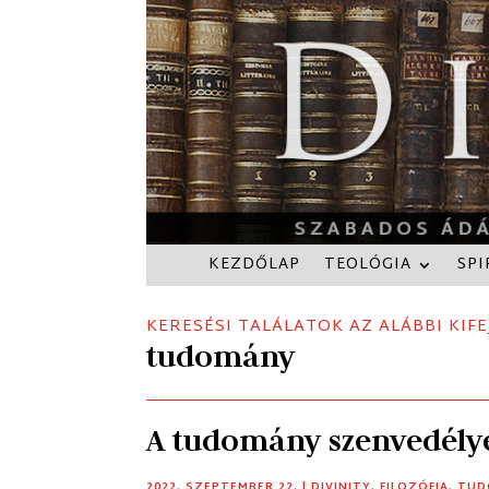
KEZDŐLAP
TEOLÓGIA
SPI
KERESÉSI TALÁLATOK AZ ALÁBBI KIFE
tudomány
A tudomány szenvedélye
2022. SZEPTEMBER 22.
|
DIVINITY
,
FILOZÓFIA
,
TUD