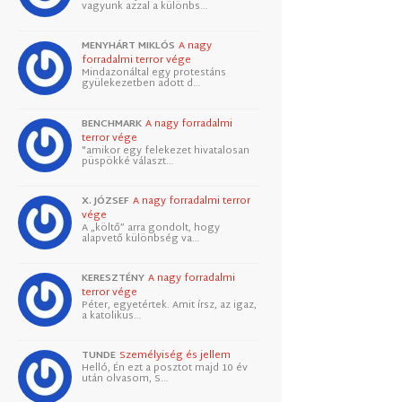
vagyunk azzal a különbs…
MENYHÁRT MIKLÓS
A nagy
forradalmi terror vége
Mindazonáltal egy protestáns
gyülekezetben adott d…
BENCHMARK
A nagy forradalmi
terror vége
"amikor egy felekezet hivatalosan
püspökké választ…
X. JÓZSEF
A nagy forradalmi terror
vége
A „költő” arra gondolt, hogy
alapvető különbség va…
KERESZTÉNY
A nagy forradalmi
terror vége
Péter, egyetértek. Amit írsz, az igaz,
a katolikus…
TUNDE
Személyiség és jellem
Helló, Én ezt a posztot majd 10 év
után olvasom, S…