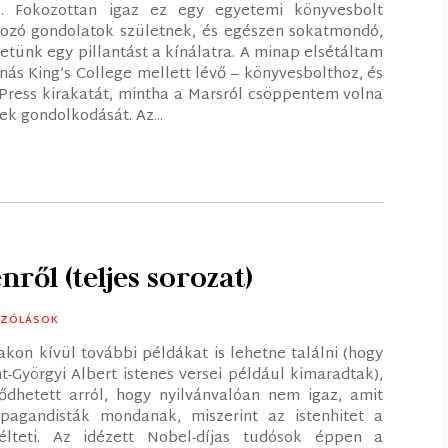
ól. Fokozottan igaz ez egy egyetemi könyvesbolt
ozó gondolatok születnek, és egészen sokatmondó,
tünk egy pillantást a kínálatra. A minap elsétáltam
ás King’s College mellett lévő – könyvesbolthoz, és
Press kirakatát, mintha a Marsról csöppentem volna
k gondolkodását. Az...
nről (teljes sorozat)
SZÓLÁSOK
ltakon kívül további példákat is lehetne találni (hogy
t-Györgyi Albert istenes versei például kimaradtak),
ődhetett arról, hogy nyilvánvalóan nem igaz, amit
pagandisták mondanak, miszerint az istenhitet a
élteti. Az idézett Nobel-díjas tudósok éppen a