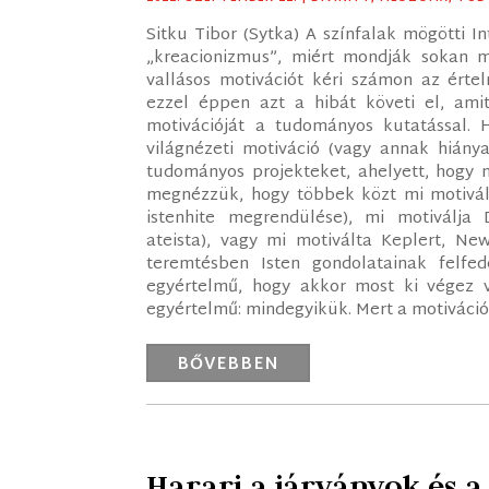
Sitku Tibor (Sytka) A színfalak mögötti 
„kreacionizmus”, miért mondják sokan mé
vallásos motivációt kéri számon az érte
ezzel éppen azt a hibát követi el, ami
motivációját a tudományos kutatással.
világnézeti motiváció (vagy annak hiánya
tudományos projekteket, ahelyett, hogy 
megnézzük, hogy többek közt mi motivál
istenhite megrendülése), mi motiválja 
ateista), vagy mi motiválta Keplert, New
teremtésben Isten gondolatainak felfe
egyértelmű, hogy akkor most ki végez v
egyértelmű: mindegyikük. Mert a motiváció
BŐVEBBEN
Harari a járványok és a 