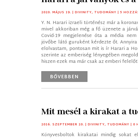
2020. MÁJUS 19.
|
DIVINITY
,
TUDOMÁNY
| 5 HOZZ
Y. N. Harari izraeli történész már a koronav
mivel akkoriban még a fő üzenete a járvá
Covid-19 megjelenése óta a média nem 
jövőbe látó guruként kérdezte őt. Annyira
elolvastam, pontosan mit is ír Harari a 
szerinte az emberiség lényegében megoldo
hiszen ezek ma már csak az emberi felelőtl
BŐVEBBEN
Mit mesél a kirakat a 
2016. SZEPTEMBER 20.
|
DIVINITY
,
TUDOMÁNY
| 0
Könyvesboltok kirakatai mindig sokat e