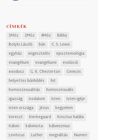
CÍMKÉK
1Móz
2Móz
4Móz
Biblia
Bolyki László
bűn
C. S. Lewis
egyház
engesztelés
episztemológia
evangélium
evangéliumi
evolúció
exodusz
G. K. Chesterton
Genezis
helyettes bűnhődés
hit
homoszexualitás
homoszexuális
igazság
irodalom
Isten
Isten igéje
Isten országa
Jézus
kegyelem
kereszt
Kierkegaard
Krisztus halála
Kálvin
kálvinista
kálvinizmus
Leviticus
Luther
megváltás
Numeri