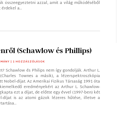
k összeegyeztetni azzal, amit a világ működéséből
érdekel a...
nről (Schawlow és Phillips)
OMÁNY
| 2 HOZZÁSZÓLÁSOK
t? Schawlow és Philips nem így gondolják. Arthur L.
(Charles Townes a másik), a lézerspektroszkópia
t Nobel-díjat. Az Amerikai Fizikus Társaság 1991 óta
kiemelkedő eredményekért az Arthur L. Schawlow-
egkapta ezt a díjat, de előtte egy évvel (1997-ben) két
-díjat is az atomi gázok lézeres hűtése, illetve a
artása...