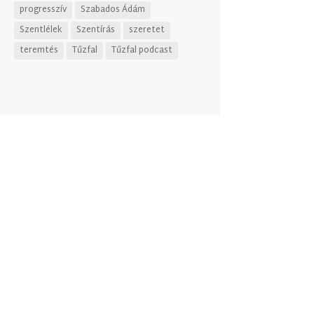
progresszív
Szabados Ádám
Szentlélek
Szentírás
szeretet
teremtés
Tűzfal
Tűzfal podcast