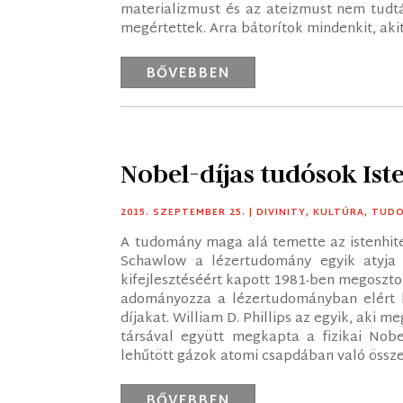
materializmust és az ateizmust nem tudtá
megértettek. Arra bátorítok mindenkit, akit 
BŐVEBBEN
Nobel-díjas tudósok Iste
2015. SZEPTEMBER 25.
|
DIVINITY
,
KULTÚRA
,
TUD
A tudomány maga alá temette az istenhite
Schawlow a lézertudomány egyik atyja 
kifejlesztéséért kapott 1981-ben megosztot
adományozza a lézertudományban elért 
díjakat. William D. Phillips az egyik, aki m
társával együtt megkapta a fizikai Nobel
lehűtött gázok atomi csapdában való összet
BŐVEBBEN