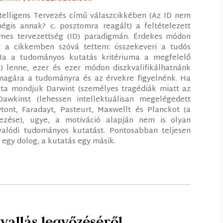
Intelligens Tervezés című válaszcikkében (Az ID nem
gis annak? c. posztomra reagált) a feltételezett
lmes tervezettség (ID) paradigmán. Érdekes módon
t a cikkemben szóvá tettem: összekeveri a tudós
 Ha a tudományos kutatás kritériuma a megfelelő
) lenne, ezer és ezer módon diszkvalifikálhatnánk
magára a tudományra és az érvekre figyelnénk. Ha
ta mondjuk Darwint (személyes tragédiák miatt az
Dawkinst (lehessen intellektuálisan megelégedett
tont, Faradayt, Pasteurt, Maxwellt és Planckot (a
dezése), ugye, a motiváció alapján nem is olyan
alódi tudományos kutatást. Pontosabban teljesen
 egy dolog, a kutatás egy másik.
vallás legyőzéséről