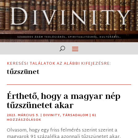
KERESÉSI TALÁLATOK AZ ALÁBBI KIFEJEZÉSRE:
tűzszünet
Érthető, hogy a magyar nép
tűzszünetet akar
2023. MÁRCIUS 5.
|
DIVINITY
,
TÁRSADALOM
| 61
HOZZÁSZÓLÁSOK
Olvasom, hogy egy friss felmérés szerint szerint a
magyarok 91 százaléka azonnali tűzszünetet akar,