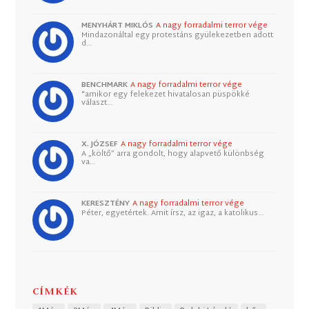
MENYHÁRT MIKLÓS
A nagy forradalmi terror vége
Mindazonáltal egy protestáns gyülekezetben adott
d…
BENCHMARK
A nagy forradalmi terror vége
"amikor egy felekezet hivatalosan püspökké
választ…
X. JÓZSEF
A nagy forradalmi terror vége
A „költő” arra gondolt, hogy alapvető különbség
va…
KERESZTÉNY
A nagy forradalmi terror vége
Péter, egyetértek. Amit írsz, az igaz, a katolikus…
CÍMKÉK