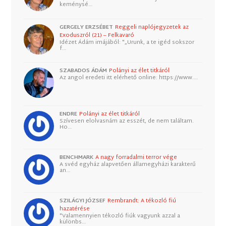
keménysé…
GERGELY ERZSÉBET
Reggeli naplójegyzetek az
Exoduszról (21) – Felkavaró
Idézet Ádám imájából: "„Urunk, a te igéd sokszor
f…
SZABADOS ÁDÁM
Polányi az élet titkáról
Az angol eredeti itt elérhető online: https://www.…
ENDRE
Polányi az élet titkáról
Szívesen elolvasnám az esszét, de nem találtam.
Ho…
BENCHMARK
A nagy forradalmi terror vége
A svéd egyház alapvetően államegyházi karakterű
an…
SZILÁGYI JÓZSEF
Rembrandt: A tékozló fiú
hazatérése
"Valamennyien tékozló fiúk vagyunk azzal a
különbs…