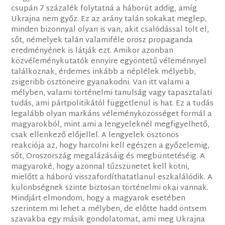
csupán 7 százalék folytatná a háborút addig, amíg
Ukrajna nem győz. Ez az arány talán sokakat meglep,
minden bizonnyal olyan is van, akit csalódással tölt el,
sőt, némelyek talán valamiféle orosz propaganda
eredményének is látják ezt. Amikor azonban
közvéleménykutatók ennyire egyöntetű véleménnyel
találkoznak, érdemes inkább a néplélek mélyebb,
zsigeribb ösztöneire gyanakodni. Van itt valami a
mélyben, valami történelmi tanulság vagy tapasztalati
tudás, ami pártpolitikától függetlenül is hat. Ez a tudás
legalább olyan markáns véleményközösséget formál a
magyarokból, mint ami a lengyeleknél megfigyelhető,
csak ellenkező előjellel. A lengyelek ösztönös
reakciója az, hogy harcolni kell egészen a győzelemig,
sőt, Oroszország megalázásáig és megbüntetéséig. A
magyaroké, hogy azonnal tűzszünetet kell kötni,
mielőtt a háború visszafordíthatatlanul eszkalálódik. A
különbségnek szinte biztosan történelmi okai vannak.
Mindjárt elmondom, hogy a magyarok esetében
szerintem mi lehet a mélyben, de előtte hadd öntsem
szavakba egy másik gondolatomat, ami meg Ukrajna