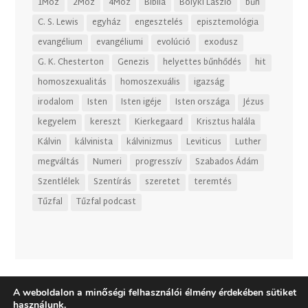
1Móz
2Móz
4Móz
Biblia
Bolyki László
bűn
C. S. Lewis
egyház
engesztelés
episztemológia
evangélium
evangéliumi
evolúció
exodusz
G. K. Chesterton
Genezis
helyettes bűnhődés
hit
homoszexualitás
homoszexuális
igazság
irodalom
Isten
Isten igéje
Isten országa
Jézus
kegyelem
kereszt
Kierkegaard
Krisztus halála
Kálvin
kálvinista
kálvinizmus
Leviticus
Luther
megváltás
Numeri
progresszív
Szabados Ádám
Szentlélek
Szentírás
szeretet
teremtés
Tűzfal
Tűzfal podcast
A weboldalon a minőségi felhasználói élmény érdekében sütiket
használunk.