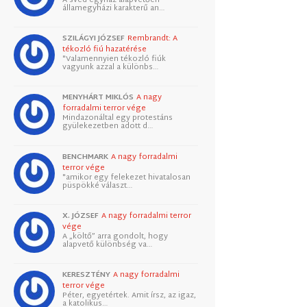
államegyházi karakterű an…
SZILÁGYI JÓZSEF
Rembrandt: A
tékozló fiú hazatérése
"Valamennyien tékozló fiúk
vagyunk azzal a különbs…
MENYHÁRT MIKLÓS
A nagy
forradalmi terror vége
Mindazonáltal egy protestáns
gyülekezetben adott d…
BENCHMARK
A nagy forradalmi
terror vége
"amikor egy felekezet hivatalosan
püspökké választ…
X. JÓZSEF
A nagy forradalmi terror
vége
A „költő” arra gondolt, hogy
alapvető különbség va…
KERESZTÉNY
A nagy forradalmi
terror vége
Péter, egyetértek. Amit írsz, az igaz,
a katolikus…