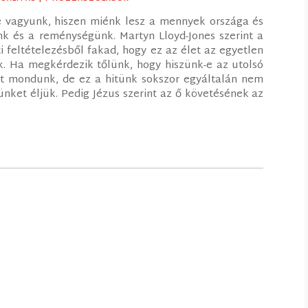
e vagyunk, hiszen miénk lesz a mennyek országa és
tünk és a reménységünk. Martyn Lloyd-Jones szerint a
 feltételezésből fakad, hogy ez az élet az egyetlen
nk. Ha megkérdezik tőlünk, hogy hiszünk-e az utolsó
nt mondunk, de ez a hitünk sokszor egyáltalán nem
ünket éljük. Pedig Jézus szerint az ő követésének az