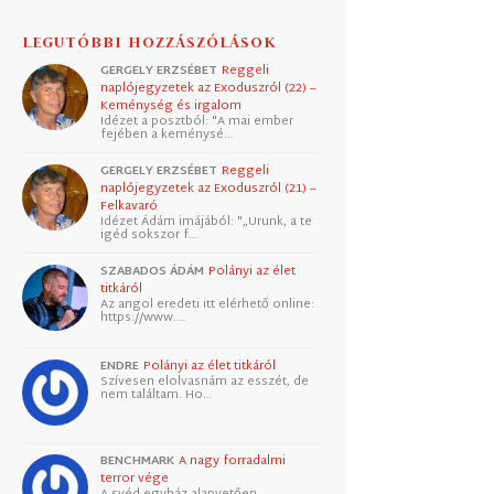
LEGUTÓBBI HOZZÁSZÓLÁSOK
GERGELY ERZSÉBET
Reggeli
naplójegyzetek az Exoduszról (22) –
Keménység és irgalom
Idézet a posztból: "A mai ember
fejében a keménysé…
GERGELY ERZSÉBET
Reggeli
naplójegyzetek az Exoduszról (21) –
Felkavaró
Idézet Ádám imájából: "„Urunk, a te
igéd sokszor f…
SZABADOS ÁDÁM
Polányi az élet
titkáról
Az angol eredeti itt elérhető online:
https://www.…
ENDRE
Polányi az élet titkáról
Szívesen elolvasnám az esszét, de
nem találtam. Ho…
BENCHMARK
A nagy forradalmi
terror vége
A svéd egyház alapvetően