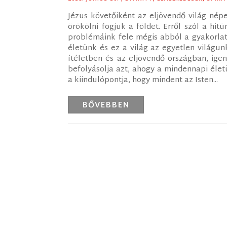
Jézus követőiként az eljövendő világ nép
örökölni fogjuk a földet. Erről szól a hi
problémáink fele mégis abból a gyakorlati
életünk és ez a világ az egyetlen világu
ítéletben és az eljövendő országban, ige
befolyásolja azt, ahogy a mindennapi élet
a kiindulópontja, hogy mindent az Isten...
BŐVEBBEN