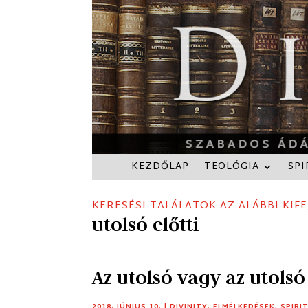
KEZDŐLAP
TEOLÓGIA
SPI
KERESÉSI TALÁLATOK AZ ALÁBBI KIFE
utolsó előtti
Az utolsó vagy az utolsó 
2018. JÚNIUS 10.
|
DIVINITY
,
ELMÉLKEDÉSEK
,
SPIRI