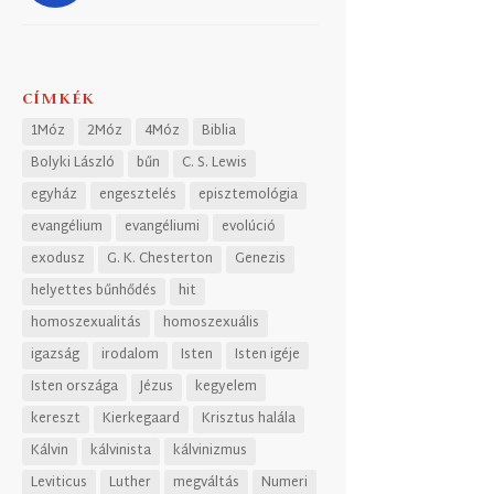
CÍMKÉK
1Móz
2Móz
4Móz
Biblia
Bolyki László
bűn
C. S. Lewis
egyház
engesztelés
episztemológia
evangélium
evangéliumi
evolúció
exodusz
G. K. Chesterton
Genezis
helyettes bűnhődés
hit
homoszexualitás
homoszexuális
igazság
irodalom
Isten
Isten igéje
Isten országa
Jézus
kegyelem
kereszt
Kierkegaard
Krisztus halála
Kálvin
kálvinista
kálvinizmus
Leviticus
Luther
megváltás
Numeri