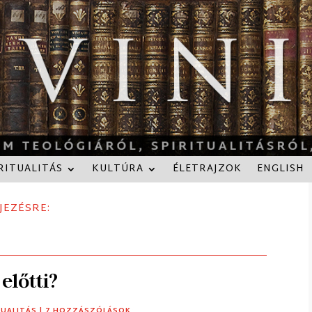
RITUALITÁS
KULTÚRA
ÉLETRAJZOK
ENGLISH
JEZÉSRE:
előtti?
TUALITÁS
| 7 HOZZÁSZÓLÁSOK