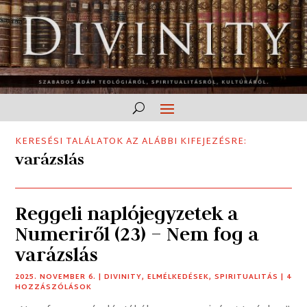
KERESÉSI TALÁLATOK AZ ALÁBBI KIFEJEZÉSRE:
varázslás
Reggeli naplójegyzetek a
Numeriről (23) – Nem fog a
varázslás
2025. NOVEMBER 6.
|
DIVINITY
,
ELMÉLKEDÉSEK
,
SPIRITUALITÁS
| 4
HOZZÁSZÓLÁSOK