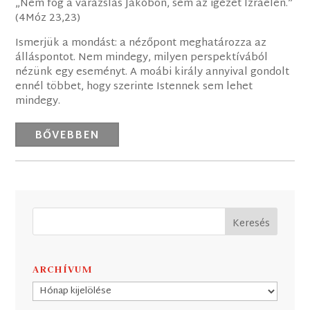
„Nem fog a varázslás Jákóbon, sem az igézet Izráelen.”
(4Móz 23,23)
Ismerjük a mondást: a nézőpont meghatározza az
álláspontot. Nem mindegy, milyen perspektívából
nézünk egy eseményt. A moábi király annyival gondolt
ennél többet, hogy szerinte Istennek sem lehet
mindegy.
BŐVEBBEN
ARCHÍVUM
Archívum