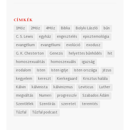
CÍMKÉK
1Móz
2Móz
4Móz
Biblia
Bolyki László
bűn
C. S. Lewis
egyház
engesztelés
episztemológia
evangélium
evangéliumi
evolúció
exodusz
G. K. Chesterton
Genezis
helyettes bűnhődés
hit
homoszexualitás
homoszexuális
igazság
irodalom
Isten
Isten igéje
Isten országa
Jézus
kegyelem
kereszt
Kierkegaard
Krisztus halála
Kálvin
kálvinista
kálvinizmus
Leviticus
Luther
megváltás
Numeri
progresszív
Szabados Ádám
Szentlélek
Szentírás
szeretet
teremtés
Tűzfal
Tűzfal podcast