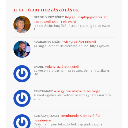
LEGUTÓBBI HOZZÁSZÓLÁSOK
GERGELY ERZSÉBET
Reggeli naplójegyzetek az
Exoduszról (21) – Felkavaró
Idézet Ádám imájából: "„Urunk, a te igéd sokszor
f…
SZABADOS ÁDÁM
Polányi az élet titkáról
Az angol eredeti itt elérhető online: https://www.…
ENDRE
Polányi az élet titkáról
Szívesen elolvasnám az esszét, de nem találtam.
Ho…
BENCHMARK
A nagy forradalmi terror vége
A svéd egyház alapvetően államegyházi karakterű
an…
SZILÁGYI JÓZSEF
Rembrandt: A tékozló fiú
hazatérése
"Valamennyien tékozló fiúk vagyunk azzal a