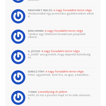
különbs…
MENYHÁRT MIKLÓS
A nagy forradalmi terror vége
Mindazonáltal egy protestáns gyülekezetben adott
d…
BENCHMARK
A nagy forradalmi terror vége
"amikor egy felekezet hivatalosan püspökké
választ…
X. JÓZSEF
A nagy forradalmi terror vége
A „költő” arra gondolt, hogy alapvető különbség
va…
KERESZTÉNY
A nagy forradalmi terror vége
Péter, egyetértek. Amit írsz, az igaz, a katolikus…
TUNDE
Személyiség és jellem
Helló, Én ezt a posztot majd 10 év után olvasom,
S…