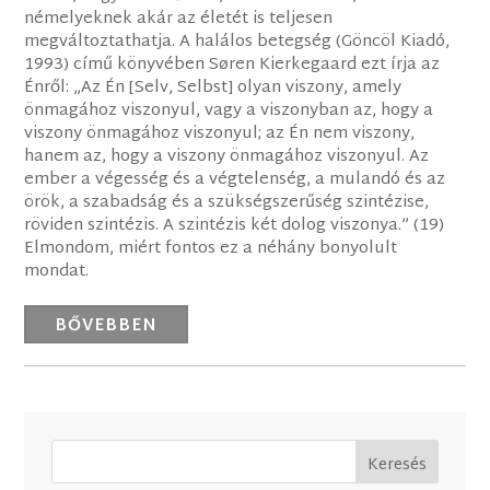
némelyeknek akár az életét is teljesen
megváltoztathatja. A halálos betegség (Göncöl Kiadó,
1993) című könyvében Søren Kierkegaard ezt írja az
Énről: „Az Én [Selv, Selbst] olyan viszony, amely
önmagához viszonyul, vagy a viszonyban az, hogy a
viszony önmagához viszonyul; az Én nem viszony,
hanem az, hogy a viszony önmagához viszonyul. Az
ember a végesség és a végtelenség, a mulandó és az
örök, a szabadság és a szükségszerűség szintézise,
röviden szintézis. A szintézis két dolog viszonya.” (19)
Elmondom, miért fontos ez a néhány bonyolult
mondat.
BŐVEBBEN