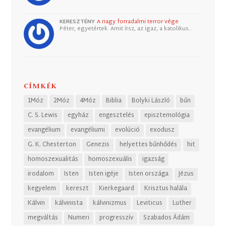
KERESZTÉNY
A nagy forradalmi terror vége
Péter, egyetértek. Amit írsz, az igaz, a katolikus…
CÍMKÉK
1Móz
2Móz
4Móz
Biblia
Bolyki László
bűn
C. S. Lewis
egyház
engesztelés
episztemológia
evangélium
evangéliumi
evolúció
exodusz
G. K. Chesterton
Genezis
helyettes bűnhődés
hit
homoszexualitás
homoszexuális
igazság
irodalom
Isten
Isten igéje
Isten országa
Jézus
kegyelem
kereszt
Kierkegaard
Krisztus halála
Kálvin
kálvinista
kálvinizmus
Leviticus
Luther
megváltás
Numeri
progresszív
Szabados Ádám