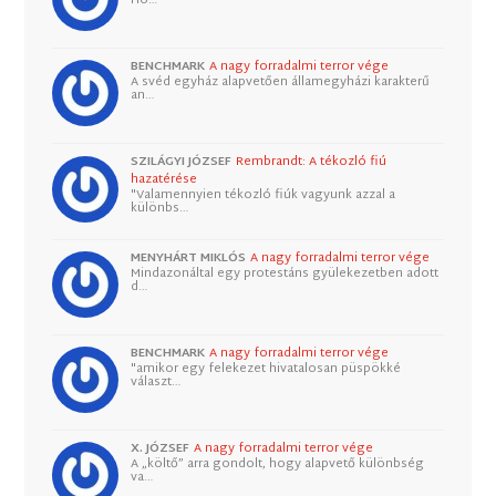
BENCHMARK
A nagy forradalmi terror vége
A svéd egyház alapvetően államegyházi karakterű
an…
SZILÁGYI JÓZSEF
Rembrandt: A tékozló fiú
hazatérése
"Valamennyien tékozló fiúk vagyunk azzal a
különbs…
MENYHÁRT MIKLÓS
A nagy forradalmi terror vége
Mindazonáltal egy protestáns gyülekezetben adott
d…
BENCHMARK
A nagy forradalmi terror vége
"amikor egy felekezet hivatalosan püspökké
választ…
X. JÓZSEF
A nagy forradalmi terror vége
A „költő” arra gondolt, hogy alapvető különbség
va…