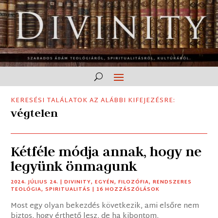
KERESÉSI TALÁLATOK AZ ALÁBBI KIFEJEZÉSRE:
végtelen
Kétféle módja annak, hogy ne
legyünk önmagunk
2024. JÚLIUS 24.
|
DIVINITY
,
EGYÉN
,
FILOZÓFIA
,
RENDSZERES
TEOLÓGIA
,
SPIRITUALITÁS
| 16 HOZZÁSZÓLÁSOK
Most egy olyan bekezdés következik, ami elsőre nem
biztos, hogy érthető lesz, de ha kibontom,