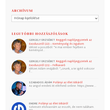
ARCHÍVUM
Archívum
LEGUTÓBBI HOZZÁSZÓLÁSOK
GERGELY ERZSÉBET
Reggeli naplójegyzetek az
Exoduszról (22) – Keménység és irgalom
Idézet a posztból: "A mai ember fejében a
keménysé…
GERGELY ERZSÉBET
Reggeli naplójegyzetek az
Exoduszról (21) – Felkavaró
Idézet Ádám imájából: "„Urunk, a te igéd sokszor
f…
SZABADOS ÁDÁM
Polányi az élet titkáról
Az angol eredeti itt elérhető online: https://www.…
ENDRE
Polányi az élet titkáról
Szívesen elolvasnám az esszét, de nem találtam.
Ho…