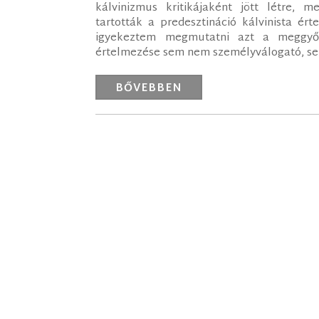
kálvinizmus kritikájaként jött létre, 
tartották a predesztináció kálvinista é
igyekeztem megmutatni azt a meggyőz
értelmezése sem nem személyválogató, sem 
BŐVEBBEN