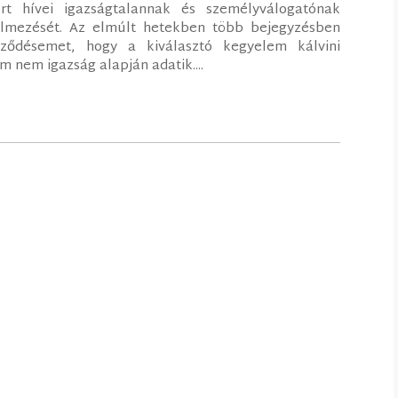
mert hívei igazságtalannak és személyválogatónak
rtelmezését. Az elmúlt hetekben több bejegyzésben
ődésemet, hogy a kiválasztó kegyelem kálvini
nem igazság alapján adatik....