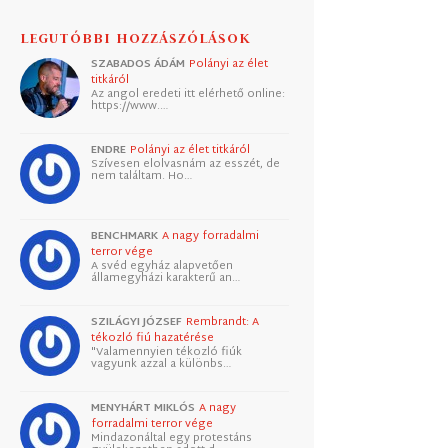
LEGUTÓBBI HOZZÁSZÓLÁSOK
SZABADOS ÁDÁM
Polányi az élet
titkáról
Az angol eredeti itt elérhető online:
https://www.…
ENDRE
Polányi az élet titkáról
Szívesen elolvasnám az esszét, de
nem találtam. Ho…
BENCHMARK
A nagy forradalmi
terror vége
A svéd egyház alapvetően
államegyházi karakterű an…
SZILÁGYI JÓZSEF
Rembrandt: A
tékozló fiú hazatérése
"Valamennyien tékozló fiúk
vagyunk azzal a különbs…
MENYHÁRT MIKLÓS
A nagy
forradalmi terror vége
Mindazonáltal egy protestáns