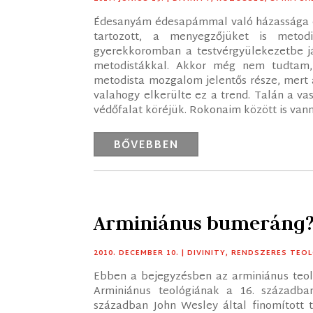
Édesanyám édesapámmal való házassága elő
tartozott, a menyegzőjüket is metod
gyerekkoromban a testvérgyülekezetbe já
metodistákkal. Akkor még nem tudtam, t
metodista mozgalom jelentős része, mert 
valahogy elkerülte ez a trend. Talán a v
védőfalat köréjük. Rokonaim között is vannak
BŐVEBBEN
Arminiánus bumeráng
2010. DECEMBER 10.
|
DIVINITY
,
RENDSZERES TEOL
Ebben a bejegyzésben az arminiánus teoló
Arminiánus teológiának a 16. században
században John Wesley által finomított t