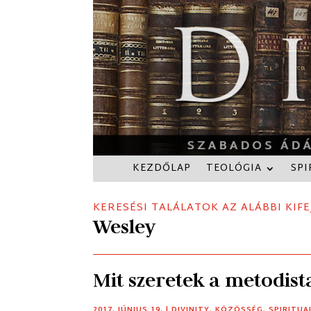
KEZDŐLAP
TEOLÓGIA
SPI
KERESÉSI TALÁLATOK AZ ALÁBBI KIFE
Wesley
Mit szeretek a metodi
2017. JÚNIUS 19.
|
DIVINITY
,
KÖZÖSSÉG
,
SPIRITUA