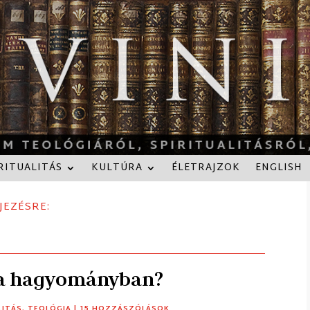
RITUALITÁS
KULTÚRA
ÉLETRAJZOK
ENGLISH
JEZÉSRE:
sta hagyományban?
LITÁS
,
TEOLÓGIA
| 15 HOZZÁSZÓLÁSOK