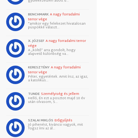
gyülekezetben adott d…
BENCHMARK
A nagy forradalmi
terror vége
"amikor egy felekezet hivatalosan
püspökké választ…
X. JÓZSEF
A nagy forradalmi terror
vége
A „költő” arra gondolt, hogy
alapvető különbség va…
KERESZTÉNY
A nagy forradalmi
terror vége
Péter, egyetértek. Amit írsz, az igaz,
a katolikus…
TUNDE
Személyiség és jellem
Helló, Én ezt a posztot majd 10 év
után olvasom, S…
SZALAI MIKLÓS
Erőgyűjtés
Jó pihenést, kiváncsi vagyok, mit
fogsz írni az ál…