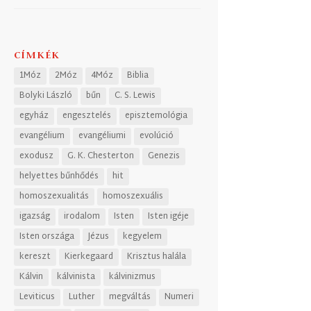
CÍMKÉK
1Móz
2Móz
4Móz
Biblia
Bolyki László
bűn
C. S. Lewis
egyház
engesztelés
episztemológia
evangélium
evangéliumi
evolúció
exodusz
G. K. Chesterton
Genezis
helyettes bűnhődés
hit
homoszexualitás
homoszexuális
igazság
irodalom
Isten
Isten igéje
Isten országa
Jézus
kegyelem
kereszt
Kierkegaard
Krisztus halála
Kálvin
kálvinista
kálvinizmus
Leviticus
Luther
megváltás
Numeri