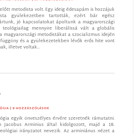
tt metodista volt. Egy ideig édesapám is hozzájuk
ista gyülekezetben tartották, ezért bár egész
rtunk, jó kapcsolatokat ápoltunk a magyarországi
eológiailag mennyire liberálissá vált a globális
a magyarországi metodistákat a szocializmus idején
asfüggöny és a gyülekezetekben lévők erős hite vont
, illetve voltak...
?
ÓGIA
| 9 HOZZÁSZÓLÁSOK
gia egyik önveszélyes érvére szeretnék rámutatni.
 Jacobus Arminius által kidolgozott, majd a 18.
eológiai irányzatot nevezik. Az arminiánus nézet a