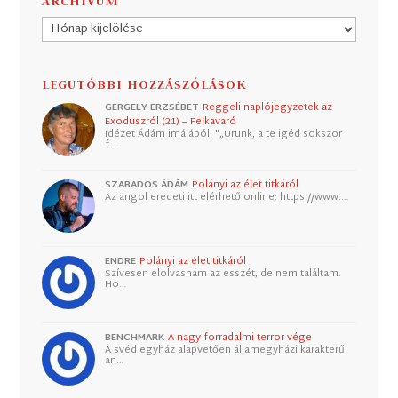
ARCHÍVUM
Archívum
LEGUTÓBBI HOZZÁSZÓLÁSOK
GERGELY ERZSÉBET
Reggeli naplójegyzetek az
Exoduszról (21) – Felkavaró
Idézet Ádám imájából: "„Urunk, a te igéd sokszor
f…
SZABADOS ÁDÁM
Polányi az élet titkáról
Az angol eredeti itt elérhető online: https://www.…
ENDRE
Polányi az élet titkáról
Szívesen elolvasnám az esszét, de nem találtam.
Ho…
BENCHMARK
A nagy forradalmi terror vége
A svéd egyház alapvetően államegyházi karakterű
an…