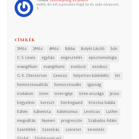
TUNDE
Személyiség és jellem
Helló, Én ezt a posztot majd 10 év után olvasom,
S…
CÍMKÉK
1Móz
2Móz
4Móz
Biblia
Bolyki László
bűn
C. S. Lewis
egyház
engesztelés
episztemológia
evangélium
evangéliumi
evolúció
exodusz
G. K. Chesterton
Genezis
helyettes bűnhődés
hit
homoszexualitás
homoszexuális
igazság
irodalom
Isten
Isten igéje
Isten országa
Jézus
kegyelem
kereszt
Kierkegaard
Krisztus halála
Kálvin
kálvinista
kálvinizmus
Leviticus
Luther
megváltás
Numeri
progresszív
Szabados Ádám
Szentlélek
Szentírás
szeretet
teremtés
Tűzfal
Tűzfal podcast