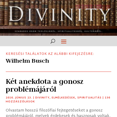
KERESÉSI TALÁLATOK AZ ALÁBBI KIFEJEZÉSRE:
Wilhelm Busch
Két anekdota a gonosz
problémájáról
2016. JÚNIUS 23.
|
DIVINITY
,
ELMÉLKEDÉSEK
,
SPIRITUALITÁS
| 136
HOZZÁSZÓLÁSOK
Olvastam hosszú filozófiai fejtegetéseket a gonosz
problémájáról, melyek érdekesek és hasznosak voltak,