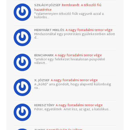
SZILÁGYI JÓZSEF
Rembrandt: A tékozló fiú
hazatérése
"Valamennyien tékozló fiúk vagyunk azzal a
különbs…
MENYHÁRT MIKLÓS
A nagy forradalmi terror vége
Mindazonáltal egy protestáns gyülekezetben adott
d…
BENCHMARK
A nagy forradalmi terror vége
"amikor egy felekezet hivatalosan püspökké
választ…
X. JÓZSEF
A nagy forradalmi terror vége
A „költő” arra gondolt, hogy alapvető különbség
va…
KERESZTÉNY
A nagy forradalmi terror vége
Péter, egyetértek. Amit írsz, az igaz, a katolikus…