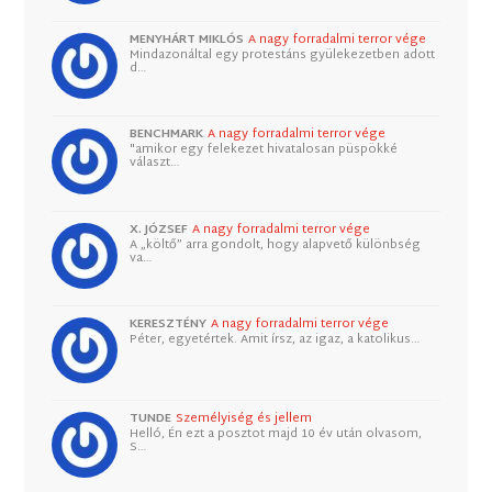
MENYHÁRT MIKLÓS
A nagy forradalmi terror vége
Mindazonáltal egy protestáns gyülekezetben adott
d…
BENCHMARK
A nagy forradalmi terror vége
"amikor egy felekezet hivatalosan püspökké
választ…
X. JÓZSEF
A nagy forradalmi terror vége
A „költő” arra gondolt, hogy alapvető különbség
va…
KERESZTÉNY
A nagy forradalmi terror vége
Péter, egyetértek. Amit írsz, az igaz, a katolikus…
TUNDE
Személyiség és jellem
Helló, Én ezt a posztot majd 10 év után olvasom,
S…