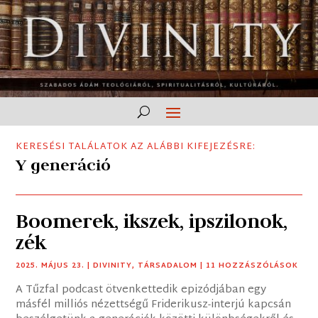
KERESÉSI TALÁLATOK AZ ALÁBBI KIFEJEZÉSRE:
Y generáció
Boomerek, ikszek, ipszilonok,
zék
2025. MÁJUS 23.
|
DIVINITY
,
TÁRSADALOM
| 11 HOZZÁSZÓLÁSOK
A Tűzfal podcast ötvenkettedik epizódjában egy
másfél milliós nézettségű Friderikusz-interjú kapcsán