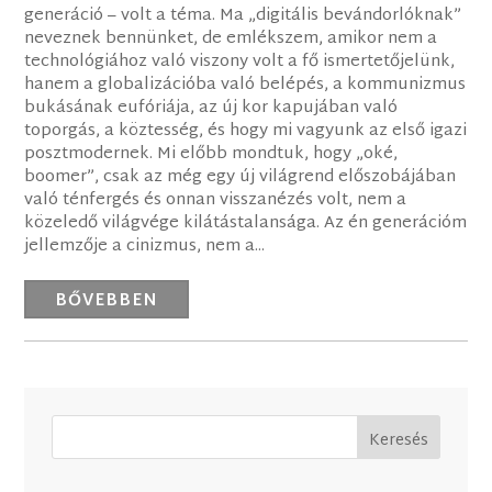
generáció – volt a téma. Ma „digitális bevándorlóknak”
neveznek bennünket, de emlékszem, amikor nem a
technológiához való viszony volt a fő ismertetőjelünk,
hanem a globalizációba való belépés, a kommunizmus
bukásának eufóriája, az új kor kapujában való
toporgás, a köztesség, és hogy mi vagyunk az első igazi
posztmodernek. Mi előbb mondtuk, hogy „oké,
boomer”, csak az még egy új világrend előszobájában
való ténfergés és onnan visszanézés volt, nem a
közeledő világvége kilátástalansága. Az én generációm
jellemzője a cinizmus, nem a...
BŐVEBBEN