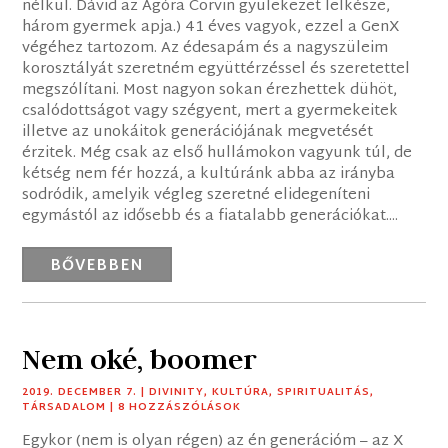
nélkül. Dávid az Agóra Corvin gyülekezet lelkésze,
három gyermek apja.) 41 éves vagyok, ezzel a GenX
végéhez tartozom. Az édesapám és a nagyszüleim
korosztályát szeretném együttérzéssel és szeretettel
megszólítani. Most nagyon sokan érezhettek dühöt,
csalódottságot vagy szégyent, mert a gyermekeitek
illetve az unokáitok generációjának megvetését
érzitek. Még csak az első hullámokon vagyunk túl, de
kétség nem fér hozzá, a kultúránk abba az irányba
sodródik, amelyik végleg szeretné elidegeníteni
egymástól az idősebb és a fiatalabb generációkat....
BŐVEBBEN
Nem oké, boomer
2019. DECEMBER 7.
|
DIVINITY
,
KULTÚRA
,
SPIRITUALITÁS
,
TÁRSADALOM
| 8 HOZZÁSZÓLÁSOK
Egykor (nem is olyan régen) az én generációm – az X