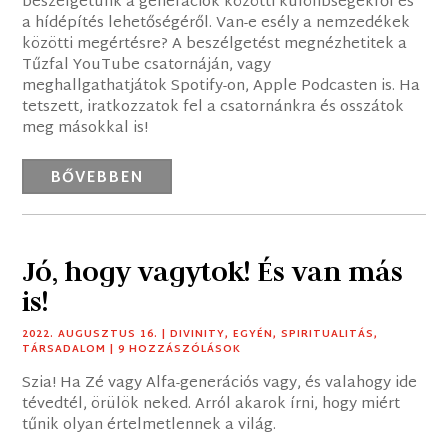
beszélgetünk a generációk közötti különbségekről és
a hídépítés lehetőségéről. Van-e esély a nemzedékek
közötti megértésre? A beszélgetést megnézhetitek a
Tűzfal YouTube csatornáján, vagy
meghallgathatjátok Spotify-on, Apple Podcasten is. Ha
tetszett, iratkozzatok fel a csatornánkra és osszátok
meg másokkal is!
BŐVEBBEN
Jó, hogy vagytok! És van más
is!
2022. AUGUSZTUS 16.
|
DIVINITY
,
EGYÉN
,
SPIRITUALITÁS
,
TÁRSADALOM
| 9 HOZZÁSZÓLÁSOK
Szia! Ha Zé vagy Alfa-generációs vagy, és valahogy ide
tévedtél, örülök neked. Arról akarok írni, hogy miért
tűnik olyan értelmetlennek a világ.