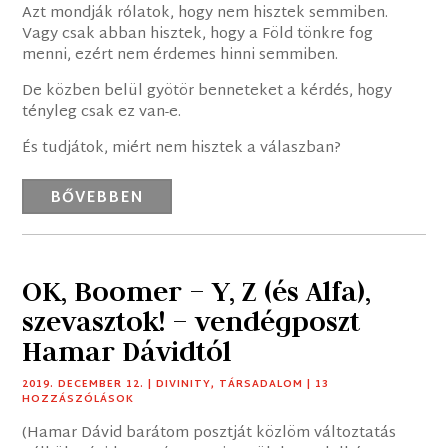
Azt mondják rólatok, hogy nem hisztek semmiben.
Vagy csak abban hisztek, hogy a Föld tönkre fog
menni, ezért nem érdemes hinni semmiben.
De közben belül gyötör benneteket a kérdés, hogy
tényleg csak ez van-e.
És tudjátok, miért nem hisztek a válaszban?
BŐVEBBEN
OK, Boomer – Y, Z (és Alfa),
szevasztok! – vendégposzt
Hamar Dávidtól
2019. DECEMBER 12.
|
DIVINITY
,
TÁRSADALOM
| 13
HOZZÁSZÓLÁSOK
(Hamar Dávid barátom posztját közlöm változtatás