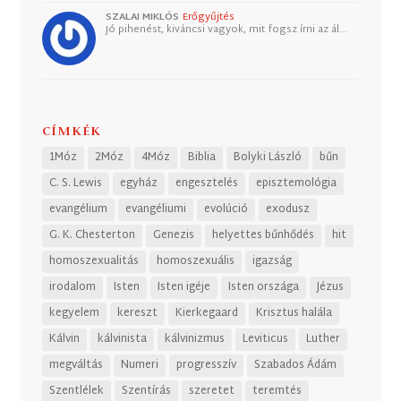
SZALAI MIKLÓS
Erőgyűjtés
Jó pihenést, kiváncsi vagyok, mit fogsz írni az ál…
CÍMKÉK
1Móz
2Móz
4Móz
Biblia
Bolyki László
bűn
C. S. Lewis
egyház
engesztelés
episztemológia
evangélium
evangéliumi
evolúció
exodusz
G. K. Chesterton
Genezis
helyettes bűnhődés
hit
homoszexualitás
homoszexuális
igazság
irodalom
Isten
Isten igéje
Isten országa
Jézus
kegyelem
kereszt
Kierkegaard
Krisztus halála
Kálvin
kálvinista
kálvinizmus
Leviticus
Luther
megváltás
Numeri
progresszív
Szabados Ádám
Szentlélek
Szentírás
szeretet
teremtés