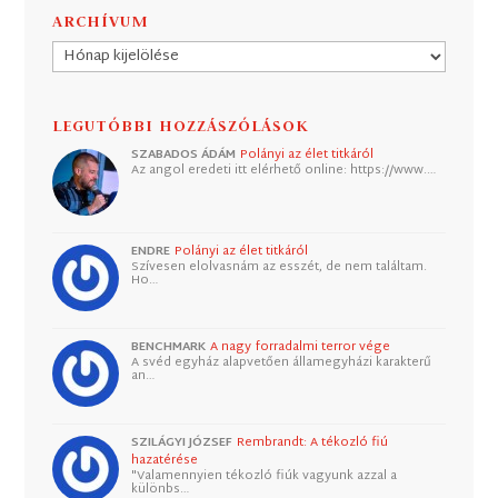
ARCHÍVUM
Archívum
LEGUTÓBBI HOZZÁSZÓLÁSOK
SZABADOS ÁDÁM
Polányi az élet titkáról
Az angol eredeti itt elérhető online: https://www.…
ENDRE
Polányi az élet titkáról
Szívesen elolvasnám az esszét, de nem találtam.
Ho…
BENCHMARK
A nagy forradalmi terror vége
A svéd egyház alapvetően államegyházi karakterű
an…
SZILÁGYI JÓZSEF
Rembrandt: A tékozló fiú
hazatérése
"Valamennyien tékozló fiúk vagyunk azzal a
különbs…