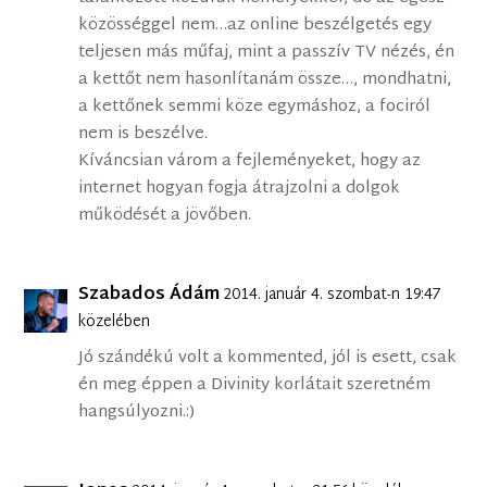
közösséggel nem…az online beszélgetés egy
teljesen más műfaj, mint a passzív TV nézés, én
a kettőt nem hasonlítanám össze…, mondhatni,
a kettőnek semmi köze egymáshoz, a fociról
nem is beszélve.
Kíváncsian várom a fejleményeket, hogy az
internet hogyan fogja átrajzolni a dolgok
működését a jövőben.
Szabados Ádám
2014. január 4. szombat-n 19:47
közelében
Jó szándékú volt a kommented, jól is esett, csak
én meg éppen a Divinity korlátait szeretném
hangsúlyozni.:)