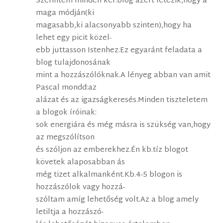
Szerintem minden ker.blog azért létezik,hogy a
maga módján(ki
magasabb,ki alacsonyabb szinten),hogy ha
lehet egy picit közel-
ebb juttasson Istenhez.Ez egyaránt feladata a
blog tulajdonosának
mint a hozzászólóknak.A lényeg abban van amit
Pascal mondd:az
alázat és az igazságkeresés.Minden tiszteletem
a blogok íróinak:
sok energiára és még másra is szükség van,hogy
az megszólítson
és szóljon az emberekhez.Én kb.tíz blogot
követek alaposabban ás
még tizet alkalmanként.Kb.4-5 blogon is
hozzászólok vagy hozzá-
szóltam amíg lehetőség volt.Az a blog amely
letiltja a hozzászó-