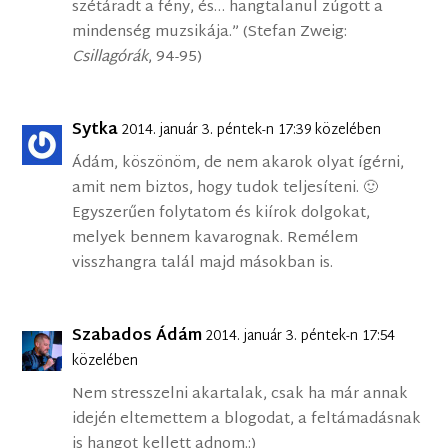
szétáradt a fény, és… hangtalanul zúgott a
mindenség muzsikája.” (Stefan Zweig:
Csillagórák
, 94-95)
Sytka
2014. január 3. péntek-n 17:39 közelében
Ádám, köszönöm, de nem akarok olyat ígérni,
amit nem biztos, hogy tudok teljesíteni. 🙂
Egyszerűen folytatom és kiírok dolgokat,
melyek bennem kavarognak. Remélem
visszhangra talál majd másokban is.
Szabados Ádám
2014. január 3. péntek-n 17:54
közelében
Nem stresszelni akartalak, csak ha már annak
idején eltemettem a blogodat, a feltámadásnak
is hangot kellett adnom.:)