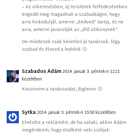
– Az útkeresésben, új területek felfedezésében
engedd meg magadnak a szabadságot, hogy
arra kiránduljál, amerre „kedved” tartja, és ne
arra, amerre javasolják az „élő útikönyvek”.
De mindezek csak kéretlen jó tanácsok, légy
szabad és élvezd a hobbid. 🙂
Szabados Ádám
2014. január 3. péntek-n 12:21
közelében
Köszönöm a tanácsaidat, Biglevin. 🙂
Sytka
2014. január 3. péntek-n 15:50 közelében
Elnézést a reklámért, de ha valaki, akkor Ádám
megérdemli, hogy elsőként neki szóljak: