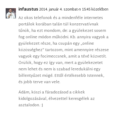
infaustus
2014. január 4. szombat-n 15:45 közelében
Az okos telefonok és a mindenféle internetes
portálok korában talán túl konzervatívnak
tűnök, ha ezt mondom, de: a gyülekezet sosem
fog online módon működni. Kb. annyira vagyok a
gyülekezet része, ha csupán egy „online
közösséghez” tartozom, mint amennyire részese
vagyok egy focimeccsnek, amit a tévé közvetít.
Örülök, hogy ez így van, mert a gyülekezetet
nem lehet és nem is szabad leredukálni egy
billentyűzet mögé. Ettől értékesebb Istennek,
és jobb terve van vele.
Ádám, köszi a fáradozásod a cikkek
kidolgozásával, élvezettel keresgélek az
asztalodon. :]