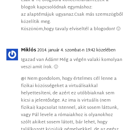
csak a Te blogodra koncentráltam.Ezek a
blogok kapcsolódnak egymáshoz:
az alaptémájuk ugyanaz.Csak más szemszögből
közelítik meg.
Köszönöm,hogy tavaly elviseltél a blogodon! 🙂
Miklós
2014. január 4. szombat-n 19:42 közelében
Igazad van Ádám! Még a végén valaki komolyan
veszi amit írok. 🙂
@I Nem gondolom, hogy értelmes cél lenne a
fizikai közösségeket a virtuálisakkal
helyettesíteni, de azért ez utóbbiaknak sem
kicsi a jelentősége. Az ima is virtuális (nem
fizikai) kapcsolat Istennel, akit sosem láttunk,
vagy Pál levele a rómaiakhoz is olyanokhoz
szólt akiket sosem látott, bár lehet, hogy
találkozott közülük némelyekkel, de az egész