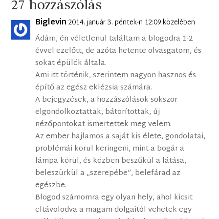
27 hozzászólás
Biglevin
2014. január 3. péntek-n 12:09 közelében
Ádám, én véletlenül találtam a blogodra 1-2
évvel ezelőtt, de azóta hetente olvasgatom, és
sokat épülök általa.
Ami itt történik, szerintem nagyon hasznos és
építő az egész eklézsia számára.
A bejegyzések, a hozzászólások sokszor
elgondolkoztattak, bátorítottak, új
nézőpontokat ismertettek meg velem.
Az ember hajlamos a saját kis élete, gondolatai,
problémái körül keringeni, mint a bogár a
lámpa körül, és közben beszűkül a látása,
beleszürkül a „szerepébe”, belefárad az
egészbe.
Blogod számomra egy olyan hely, ahol kicsit
eltávolodva a magam dolgaitól vehetek egy