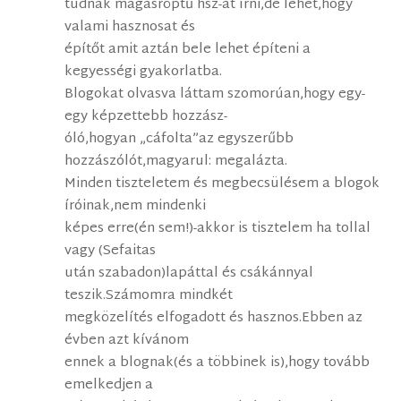
tudnak magasröptű hsz-at írni,de lehet,hogy
valami hasznosat és
építőt amit aztán bele lehet építeni a
kegyességi gyakorlatba.
Blogokat olvasva láttam szomorúan,hogy egy-
egy képzettebb hozzász-
óló,hogyan „cáfolta”az egyszerűbb
hozzászólót,magyarul: megalázta.
Minden tiszteletem és megbecsülésem a blogok
íróinak,nem mindenki
képes erre(én sem!)-akkor is tisztelem ha tollal
vagy (Sefaitas
után szabadon)lapáttal és csákánnyal
teszik.Számomra mindkét
megközelítés elfogadott és hasznos.Ebben az
évben azt kívánom
ennek a blognak(és a többinek is),hogy tovább
emelkedjen a