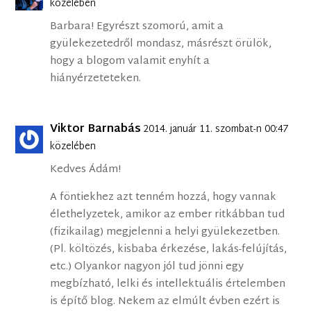
közelében
Barbara! Egyrészt szomorú, amit a
gyülekezetedről mondasz, másrészt örülök,
hogy a blogom valamit enyhít a
hiányérzeteteken.
Viktor Barnabás
2014. január 11. szombat-n 00:47
közelében
Kedves Ádám!
A föntiekhez azt tenném hozzá, hogy vannak
élethelyzetek, amikor az ember ritkábban tud
(fizikailag) megjelenni a helyi gyülekezetben.
(Pl. költözés, kisbaba érkezése, lakás-felújítás,
etc.) Olyankor nagyon jól tud jönni egy
megbízható, lelki és intellektuális értelemben
is építő blog. Nekem az elmúlt évben ezért is