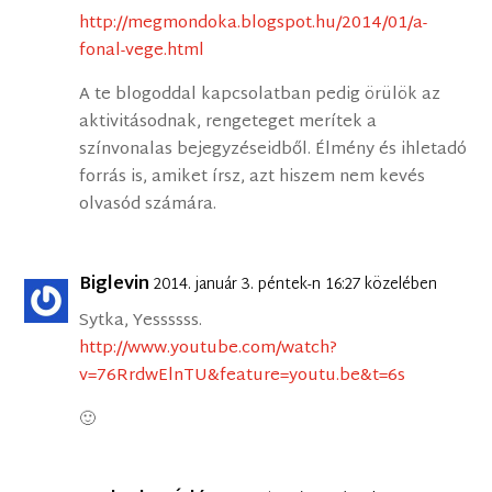
http://megmondoka.blogspot.hu/2014/01/a-
fonal-vege.html
A te blogoddal kapcsolatban pedig örülök az
aktivitásodnak, rengeteget merítek a
színvonalas bejegyzéseidből. Élmény és ihletadó
forrás is, amiket írsz, azt hiszem nem kevés
olvasód számára.
Biglevin
2014. január 3. péntek-n 16:27 közelében
Sytka, Yessssss.
http://www.youtube.com/watch?
v=76RrdwElnTU&feature=youtu.be&t=6s
🙂