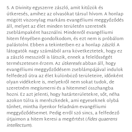
5. A Divinity egyszerre zászló, amit kitűzök és
útkeresés, amihez az olvasókat társul hívom. A honlap
mögött viszonylag markáns evangéliumi meggyőződés
áll, melyet az élet minden területén szeretnék
zseblámpaként használni. Mindenről evangéliumi
hitem fényében gondolkodom, és ezt nem is próbálom
palástolni. Ebben a tekintetben ez a honlap
zászló
. A
látogatók nagy számából arra következtetek, hogy ez
a zászló messziről is látszik, ennek a felelősségét
természetesen érzem. Az
útkeresés
abban áll, hogy
evangéliumi meggyőződésem zseblámpájával indulok
felfedező útra az élet különböző területeire, időnként
olyan vidékekre is, melyekről nem sokat tudok, de
szeretném megismerni és a hitemmel összhangba
hozni. Ez azt jelenti, hogy határterületekre, sőt, néha
azokon túlra is merészkedek, ami egyeseknek olybá
tűnhet, mintha ilyenkor feladnám evangéliumi
meggyőződésemet. Pedig erről szó sincs, a felfedező
útjaimon a hitem keresi a megértést (
fides
quaerens
intellectum
).