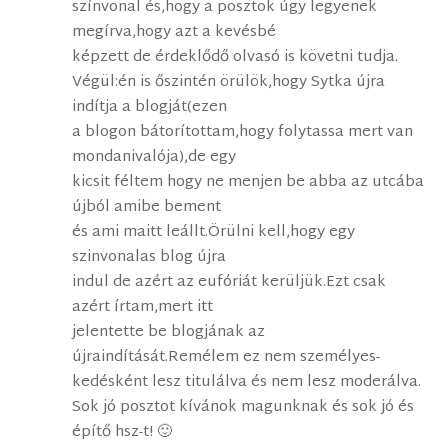
színvonal és,hogy a posztok úgy legyenek
megírva,hogy azt a kevésbé
képzett de érdeklődő olvasó is követni tudja.
Végül:én is őszintén örülök,hogy Sytka újra
indítja a blogját(ezen
a blogon bátorítottam,hogy folytassa mert van
mondanivalója),de egy
kicsit féltem hogy ne menjen be abba az utcába
újból amibe bement
és ami maitt leállt.Örülni kell,hogy egy
szinvonalas blog újra
indul de azért az eufóriát kerüljük.Ezt csak
azért írtam,mert itt
jelentette be blogjának az
újraindítását.Remélem ez nem személyes-
kedésként lesz titulálva és nem lesz moderálva.
Sok jó posztot kívánok magunknak és sok jó és
építő hsz-t! 🙂