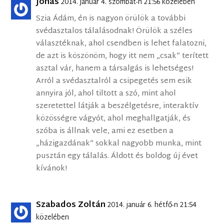
Jonas
2014. január 4. szombat-n 21:56 közelében
Szia Ádám, én is nagyon örülök a további
svédasztalos tálalásodnak! Örülök a széles
választéknak, ahol csendben is lehet falatozni,
de azt is köszönöm, hogy itt nem „csak” terített
asztal vár, hanem a társalgás is lehetséges!
Arról a svédasztalról a csipegetés sem esik
annyira jól, ahol tiltott a szó, mint ahol
szeretettel látják a beszélgetésre, interaktív
közösségre vágyót, ahol meghallgatják, és
szóba is állnak vele, ami ez esetben a
„házigazdának” sokkal nagyobb munka, mint
pusztán egy tálalás. Áldott és boldog új évet
kívánok!
Szabados Zoltán
2014. január 6. hétfő-n 21:54
közelében