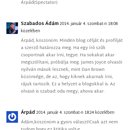
Árpád(Spectator)
Szabados Ádám
2014. január 4. szombat-n 18:08
közelében
Árpád, köszönöm. Minden blog célját és profilját
a szerző határozza meg. Ha egy író szűk
csoportnak akar írni, tegye. Ha sokakat akar
megszólítani, próbálja meg. James Joyce olvasói
nyilván mások lesznek, mint Dan Brown
közönsége, de az, hogy kiknek akarnak írni,
rájuk tartozik. Ez a helyzet a blogokkal is. Az
olvasó is szabad: oda megy, ahova akar.
Árpád
2014. január 4. szombat-n 18:24 közelében
Ádám,köszönöm a gyors választ!Csak azt nem
tudom,hogy ez ktitika volt-e