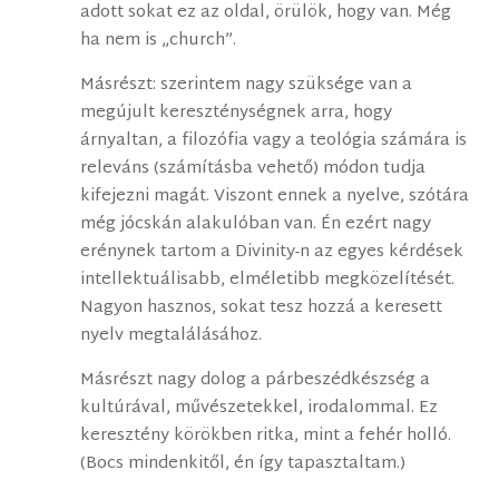
adott sokat ez az oldal, örülök, hogy van. Még
ha nem is „church”.
Másrészt: szerintem nagy szüksége van a
megújult kereszténységnek arra, hogy
árnyaltan, a filozófia vagy a teológia számára is
releváns (számításba vehető) módon tudja
kifejezni magát. Viszont ennek a nyelve, szótára
még jócskán alakulóban van. Én ezért nagy
erénynek tartom a Divinity-n az egyes kérdések
intellektuálisabb, elméletibb megközelítését.
Nagyon hasznos, sokat tesz hozzá a keresett
nyelv megtalálásához.
Másrészt nagy dolog a párbeszédkészség a
kultúrával, művészetekkel, irodalommal. Ez
keresztény körökben ritka, mint a fehér holló.
(Bocs mindenkitől, én így tapasztaltam.)