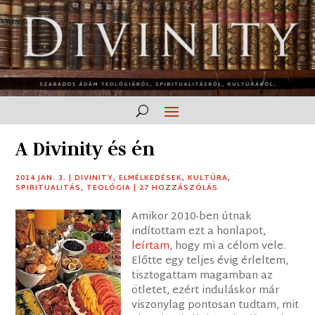
A Divinity és én
2014 JAN. 3.
|
DIVINITY
,
ELMÉLKEDÉSEK
,
KULTÚRA
,
SPIRITUALITÁS
,
TEOLÓGIA
|
27 HOZZÁSZÓLÁS
Amikor 2010-ben útnak
indítottam ezt a honlapot,
leírtam
, hogy mi a célom vele.
Előtte egy teljes évig érleltem,
tisztogattam magamban az
ötletet, ezért induláskor már
viszonylag pontosan tudtam, mit