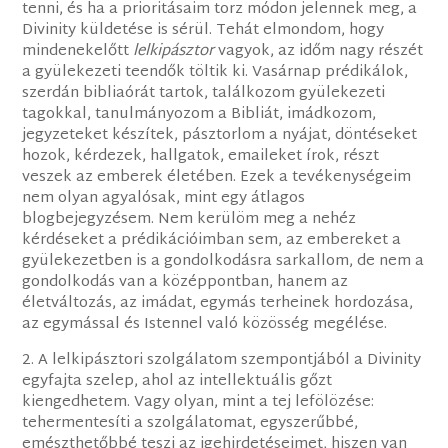
tenni, és ha a prioritásaim torz módon jelennek meg, a
Divinity küldetése is sérül. Tehát elmondom, hogy
mindenekelőtt
lelkipásztor
vagyok, az időm nagy részét
a gyülekezeti teendők töltik ki. Vasárnap prédikálok,
szerdán bibliaórát tartok, találkozom gyülekezeti
tagokkal, tanulmányozom a Bibliát, imádkozom,
jegyzeteket készítek, pásztorlom a nyájat, döntéseket
hozok, kérdezek, hallgatok, emaileket írok, részt
veszek az emberek életében. Ezek a tevékenységeim
nem olyan agyalósak, mint egy átlagos
blogbejegyzésem. Nem kerülöm meg a nehéz
kérdéseket a prédikációimban sem, az embereket a
gyülekezetben is a gondolkodásra sarkallom, de nem a
gondolkodás van a középpontban, hanem az
életváltozás, az imádat, egymás terheinek hordozása,
az egymással és Istennel való közösség megélése.
2. A lelkipásztori szolgálatom szempontjából a Divinity
egyfajta szelep, ahol az intellektuális gőzt
kiengedhetem. Vagy olyan, mint a tej lefölözése:
tehermentesíti a szolgálatomat, egyszerűbbé,
emészthetőbbé teszi az igehirdetéseimet, hiszen van