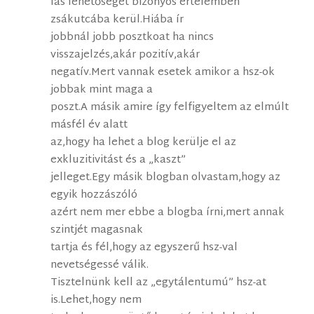
lás lehetőségét bizonyos értelemben
zsákutcába kerül.Hiába ír
jobbnál jobb posztkoat ha nincs
visszajelzés,akár pozitív,akár
negatív.Mert vannak esetek amikor a hsz-ok
jobbak mint maga a
poszt.A másik amire így felfigyeltem az elmúlt
másfél év alatt
az,hogy ha lehet a blog kerülje el az
exkluzitivitást és a „kaszt”
jelleget.Egy másik blogban olvastam,hogy az
egyik hozzászóló
azért nem mer ebbe a blogba írni,mert annak
szintjét magasnak
tartja és fél,hogy az egyszerű hsz-val
nevetségessé válik.
Tisztelnünk kell az „egytálentumú” hsz-at
is.Lehet,hogy nem