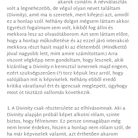
akarok csinálni. A névválasztás
volt a legnehezebb, de végül olyan nevet találtam
(Divinity), amit ma is szeretek, mert kifejezi azt, amiről
ez a honlap szól. Néhány dolgot mégsem láttam akkor.
Egyrészt fogalmam sem volt, kikből fog állni és
mekkora lesz az olvasótáborom. Azt sem láttam előre,
hogy a honlap működtetése és az ezzel járó interakció
mekkora részt hasít majd ki az életemből. (Mindkettő
jóval nagyobb lett, mint amire számítottam.) Arra
viszont végképp nem gondoltam, hogy lesznek, akik
kizárólag a Divinity-n keresztül ismernek majd engem,
ezért szükségszerűen (?) torz képük lesz arról, hogy
valójában mit is képviselek. Néhány ebből eredő
kritika váratlanul ért és igencsak meglepett, úgyhogy
most öt tisztázó vallomás következik.
1. A Divinity csak részterülete az elhívásomnak. Aki a
Divinity alapján próbál képet alkotni rólam, szinte
biztos, hogy félreismer. Ez persze önmagában még
nem lenne érdekes, hiszen a honlap nem rólam szól, de
ha már képviselek valamit, azt érthetően akarom