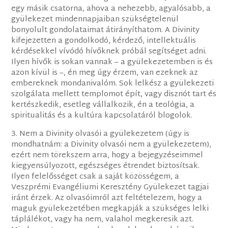
egy másik csatorna, ahova a nehezebb, agyalósabb, a
gyülekezet mindennapjaiban szükségtelenül
bonyolult gondolataimat átirányíthatom. A Divinity
kifejezetten a gondolkodó, kérdező, intellektuális
kérdésekkel vívódó hívőknek próbál segítséget adni.
Ilyen hívők is sokan vannak – a gyülekezetemben is és
azon kívül is –, én meg úgy érzem, van ezeknek az
embereknek mondanivalóm. Sok lelkész a gyülekezeti
szolgálata mellett templomot épít, vagy disznót tart és
kertészkedik, esetleg vállalkozik, én a teológia, a
spiritualitás és a kultúra kapcsolatáról blogolok.
3. Nem a Divinity olvasói a gyülekezetem (úgy is
mondhatnám: a Divinity olvasói nem a gyülekezetem),
ezért nem törekszem arra, hogy a bejegyzéseimmel
kiegyensúlyozott, egészséges étrendet biztosítsak.
Ilyen felelősséget csak a saját közösségem, a
Veszprémi Evangéliumi Keresztény Gyülekezet tagjai
iránt érzek. Az olvasóimról azt feltételezem, hogy a
maguk gyülekezetében megkapják a szükséges lelki
táplálékot, vagy ha nem, valahol megkeresik azt.