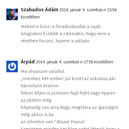
Szabados Ádám
2014. január 4. szombat-n 15:54
közelében
Neked is köszi a fáradozásodat a saját
blogodon! Érződik a cikkeiden, hogy nem a
tévében focizol, hanem a pályán.
Árpád
2014. január 4. szombat-n 17:56 közelében
Ma olvastam valahol:
„Istenhez két ember jut közel:az alázatos,aki
bármilyen értelmi
fokon álljon is,szívesen hajt fejet,vagy éppen
az,akiben elég
képesség van arra,hogy meglátsa az igazságot
még akkor is,ha
az ellenére van.”-Blaise Pascal