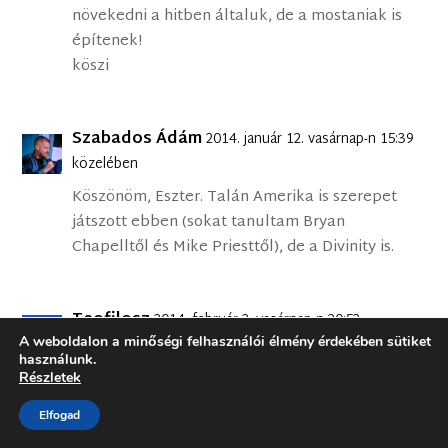
növekedni a hitben általuk, de a mostaniak is
építenek!
köszi
Szabados Ádám
2014. január 12. vasárnap-n 15:39
közelében
Köszönöm, Eszter. Talán Amerika is szerepet
játszott ebben (sokat tanultam Bryan
Chapelltől és Mike Priesttől), de a Divinity is.
Teofilosz
2014. február 2. vasárnap-n 20:52
A weboldalon a minőségi felhasználói élmény érdekében sütiket
közelében
használunk.
Kedves Ádám!
Részletek
Nemrég kezdtem olvasgatni az írásaidat,
Elfogad
nagyon tetszenek. Mind stílusod, műveltséged,