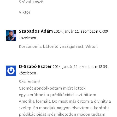
Szóval köszi!
Viktor
Szabados Ádám
2014. január 11. szombat-n 07:09
közelében
Köszönöm a bátorító visszajelzést, Viktor.
D-Szabó Eszter
2014. január 11. szombat-n 13:39
közelében
Szia Ádám!
Csomót gondolkodtam miért lettek
egyszerűbbek a prédikációid…azt hittem
Amerika formált. De most már értem: a divinity a
szelep. Én mondjuk nagyon élveztem a korábbi
prédikációidat is és hihetetlen módon tudtam