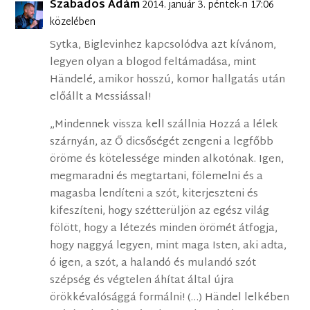
Szabados Ádám
2014. január 3. péntek-n 17:06
közelében
Sytka, Biglevinhez kapcsolódva azt kívánom,
legyen olyan a blogod feltámadása, mint
Händelé, amikor hosszú, komor hallgatás után
előállt a Messiással!
„Mindennek vissza kell szállnia Hozzá a lélek
szárnyán, az Ő dicsőségét zengeni a legfőbb
öröme és kötelessége minden alkotónak. Igen,
megmaradni és megtartani, fölemelni és a
magasba lendíteni a szót, kiterjeszteni és
kifeszíteni, hogy szétterüljön az egész világ
fölött, hogy a létezés minden örömét átfogja,
hogy naggyá legyen, mint maga Isten, aki adta,
ó igen, a szót, a halandó és mulandó szót
szépség és végtelen áhítat által újra
örökkévalósággá formálni! (…) Händel lelkében