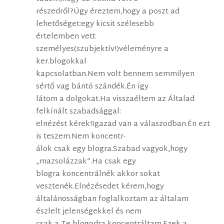
részedről?Úgy éreztem,hogy a poszt ad
lehetőséget:egy kicsit szélesebb
értelemben vett
személyes(szubjektív!)véleményre a
ker.blogokkal
kapcsolatban.Nem volt bennem semmilyen
sértő vag bántó szándék.Én így
látom a dolgokat.Ha visszaéltem az Általad
felkínált szabadsággal:
elnézést kérek!Igazad van a válaszodban.Én ezt
is teszem.Nem koncentr-
álok csak egy blogra.Szabad vagyok,hogy
„mazsolázzak”.Ha csak egy
blogra koncentrálnék akkor sokat
vesztenék.Elnézésedet kérem,hogy
általánosságban foglalkoztam az általam
észlelt jelenségekkel és nem