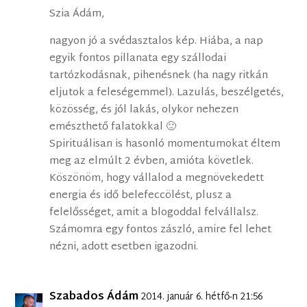
Szia Ádám,
nagyon jó a svédasztalos kép. Hiába, a nap
egyik fontos pillanata egy szállodai
tartózkodásnak, pihenésnek (ha nagy ritkán
eljutok a feleségemmel). Lazulás, beszélgetés,
közösség, és jól lakás, olykor nehezen
emészthető falatokkal 🙂
Spirituálisan is hasonló momentumokat éltem
meg az elmúlt 2 évben, amióta követlek.
Köszönöm, hogy vállalod a megnövekedett
energia és idő belefeccölést, plusz a
felelősséget, amit a blogoddal felvállalsz.
Számomra egy fontos zászló, amire fel lehet
nézni, adott esetben igazodni.
Szabados Ádám
2014. január 6. hétfő-n 21:56