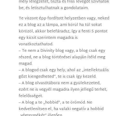
mély lélegzetet, tiszta és friss levegőt szívhatok
be, és letisztulhatnak a gondolataim.
Te viszont épp fordított helyzetben vagy, neked
ez a blog az a lámpa, ami körül ha túl sokat
körözöl, akkor belefáradsz, így a fenti 5 pontot
egy kicsit szerintem magadra is
vonatkoztathatod.
– Te nem a Divinity blog vagy, a blog csak egy
részed, ne a blog történései alapján ítéld meg
magad.
– A blogod csak egy hely, ahol az „intellektuális
gőzt kiengedheted”, te is csak így kezeld.
– A blog olvasótábora nem a gyülekezeted,
ezért ne is vegyél magadra ilyen jellegű terhet,
felelősséget.
– A blog a te „hobbid”, a te örömöd. Ne
kedvetlenítsen el, ha valaki negatív a hobbid
„végtermékét” illetően.