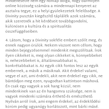
Mindenesetre nem egy honlap dolga, hogy bármilyen
online közösség számára a mindennapi kenyeret az
asztalra tegye, ez a helyi gyülekezetek felelőssége. A
Divinity pusztán kiegészítő táplálék azok számára,
akik szeretnék a hit kérdéseit továbbgondolni,
különösen a kultúra és a spiritualitás
összefüggéseiben.
4. Látom, hogy a Divinity sokféle embert szólít meg, és
ennek nagyon örülök. Nekem viszont nem célom, hogy
minden bejegyzésemmel mindenkit megszólítsak. Írok
ilyen cikkeket is, meg olyan cikkeket is, könnyebbeket
is, nehezebbeket is, általánosabbakat is,
konkrétabbakat is. Az egyik cikk fontos lesz az egyik
embernek, a másik a másiknak. Akit érdekel valami,
vegye el azt, ami érdekli, akit nem érdekel egy cikk, ne
bántódjon meg ezen, nyugodtan kattintson máshová.
Én csak egy vagyok a sok hang közül, nem
mindenkinek van az én hangomra szüksége, nem is
vagyok mindenki számára érthető és emészthető.
Nyilván arról írok, ami engem érdekel, az érdeklődési
köröm pedig ugyanúgy korlátozott, mint bárki másé.