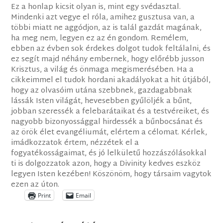
Ez a honlap kicsit olyan is, mint egy svédasztal.
Mindenki azt vegye el róla, amihez gusztusa van, a
többi miatt ne aggódjon, az is talál gazdát magának,
ha meg nem, legyen ez az én gondom. Remélem,
ebben az évben sok érdekes dolgot tudok feltálalni, és
ez segít majd néhány embernek, hogy előrébb jusson
Krisztus, a világ és önmaga megismerésében. Ha a
cikkeimmel el tudok hordani akadályokat a hit útjából,
hogy az olvasóim utána szebbnek, gazdagabbnak
lássák Isten világát, hevesebben gyűlöljék a bűnt,
jobban szeressék a felebarátaikat és a testvéreiket, és
nagyobb bizonyossággal hirdessék a bűnbocsánat és
az örök élet evangéliumát, elértem a célomat. Kérlek,
imádkozzatok értem, nézzétek el a
fogyatékosságaimat, és jó lelkületű hozzászólásokkal
ti is dolgozzatok azon, hogy a Divinity kedves eszköz
legyen Isten kezében! Köszönöm, hogy társaim vagytok
ezen az úton.
Print
Email