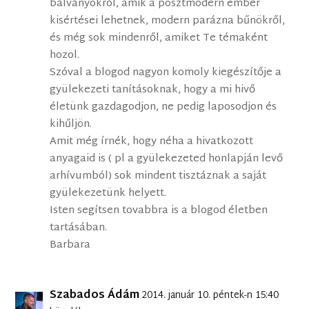
bálványokról, amik a posztmodern ember
kisértései lehetnek, modern parázna bűnökről,
és még sok mindenről, amiket Te témaként
hozol.
Szóval a blogod nagyon komoly kiegészítője a
gyülekezeti tanításoknak, hogy a mi hivő
életünk gazdagodjon, ne pedig laposodjon és
kihűljön.
Amit még írnék, hogy néha a hivatkozott
anyagaid is ( pl a gyülekezeted honlapján levő
arhívumból) sok mindent tisztáznak a saját
gyülekezetünk helyett.
Isten segítsen tovabbra is a blogod életben
tartásában.
Barbara
Szabados Ádám
2014. január 10. péntek-n 15:40