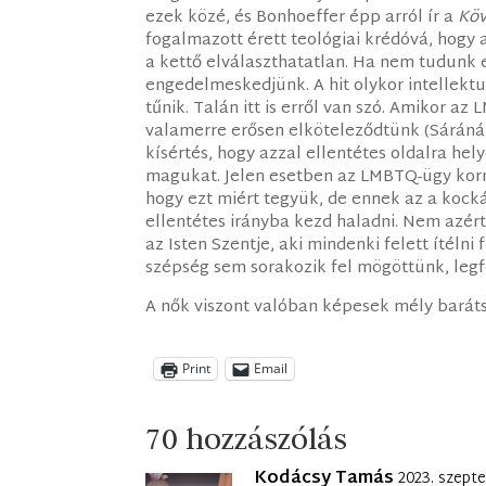
ezek közé, és Bonhoeffer épp arról ír a
Köv
fogalmazott érett teológiai krédóvá, hogy 
a kettő elválaszthatatlan. Ha nem tudunk 
engedelmeskedjünk. A hit olykor intellektu
tűnik. Talán itt is erről van szó. Amikor az
valamerre erősen elköteleződtünk (Sáránál 
kísértés, hogy azzal ellentétes oldalra hel
magukat. Jelen esetben az LMBTQ-ügy korm
hogy ezt miért tegyük, de ennek az a kocká
ellentétes irányba kezd haladni. Nem azér
az Isten Szentje, aki mindenki felett ítélni
szépség sem sorakozik fel mögöttünk, legf
A nők viszont valóban képesek mély barát
Print
Email
70 hozzászólás
Kodácsy Tamás
2023. szepte