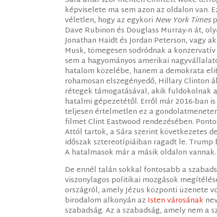
Sára által szőr mentén említett woke térf
képviselete ma sem azon az oldalon van. Ezt
véletlen, hogy az egykori
New York Times
p
Dave Rubinon és Douglass Murray-n át, ol
Jonathan Haidt és Jordan Peterson, vagy aká
Musk, tömegesen sodródnak a konzervatív p
sem a hagyományos amerikai nagyvállalato
hatalom közelébe, hanem a demokrata elit ál
rohamosan elszegényedő, Hillary Clinton á
rétegek támogatásával, akik fuldokolnak 
hatalmi gépezetétől. Erről már 2016-ban i
teljesen értelmetlen ez a gondolatmenet
filmet Clint Eastwood rendezésében. Pontos
Attól tartok, a Sára szerint következetes 
időszak sztereotípiáiban ragadt le. Trump 
A hatalmasok már a másik oldalon vannak.
De ennél talán sokkal fontosabb a szaba
viszonylagos politikai mozgások megítélésé
országról, amely Jézus központi üzenete vo
birodalom alkonyán az
Isten városának
nev
szabadság. Az a szabadság, amely nem a s