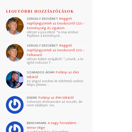
LEGUTÓBBI HOZZÁSZÓLÁSOK
GERGELY ERZSÉBET
Reggeli
naplójegyzetek az Exoduszról (22) –
Keménység és irgalom
Idézet a posztból: "A mai ember
fejében a keménysé…
GERGELY ERZSÉBET
Reggeli
naplójegyzetek az Exoduszról (21) –
Felkavaró
Idézet Ádám imájából: "„Urunk, a te
igéd sokszor f…
SZABADOS ÁDÁM
Polányi az élet
titkáról
Az angol eredeti itt elérhető online:
https://www.…
ENDRE
Polányi az élet titkáról
Szívesen elolvasnám az esszét, de
nem találtam. Ho…
BENCHMARK
A nagy forradalmi
terror vége
A svéd egyház alapvetően