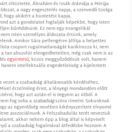
árt öltöztette, Ábrahám és Izsák drámája a Mórijja
káldozat, a nagy engesztelés napja, a szenvedő Szolga
d, hogy akikért a büntetést kapja,
ind azt a gondolatot foglalják képekbe, hogy Isten
elljen bűnhődnünk. Ez nem egy evangelikál
anem Isten személyes áldozata értünk, amely
enik. Amikor Sára pellengérre állítja a helyettes
ista csoport rugalmatlanságát karikírozza ki, nem
 a tan abszolút elengedhetetlen, még csak nem is az
ődés
egyöntetű
, közös meggyőződésük volt, hanem
 hanem intellektuális engedetlenség a kijelentett
is vezet a szabadság általánosabb kérdéséhez,
 Mivel érzelmileg érint, a lényegi mondandóm előtt
térni, hogy azt aztán el is tegyem az útból. A
 nem fog soha a
szabadság
szóra rímelni. Sokunknak
 hogy az egyenlőség nevében kikényszerített elnyomó
llene asszociálnunk. A Felszabadulás terét neveztük
alamit, akkor nekem épp a blog által is képviselt
nnyű a szabadság fogalmával átfedésbe hoznom. A