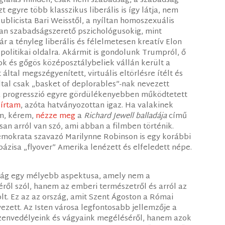
oglalás minden, csak nem szabadság, a szabadság
 egyre több klasszikus liberális is így látja, nem
ublicista Bari Weisstől, a nyíltan homoszexuális
yan szabadságszerető pszichológusokig, mint
r a tényleg liberális és félelmetesen kreatív Elon
olitikai oldalra. Akármit is gondolunk Trumpról, ő
k és gőgös középosztálybeliek vállán került a
tal megszégyenített, virtuális eltörlésre ítélt és
ltal csak „basket of deplorables”-nak nevezett
a progresszió egyre gördülékenyebben működtetett
s
írtam
, azóta hatványozottan igaz. Ha valakinek
em, kérem,
nézze meg
a
Richard Jewell balladája
című
an arról van szó, ami abban a filmben történik.
demokrata szavazó Marilynne Robinson is egy korábbi
bázisa „flyover” Amerika lenézett és elfeledett népe.
dság egy mélyebb aspektusa, amely nem a
ről szól, hanem az emberi természetről és arról az
lt. Ez az az ország, amit Szent Ágoston a Római
ezett. Az Isten városa legfontosabb jellemzője a
zenvedélyeink és vágyaink megéléséről, hanem azok