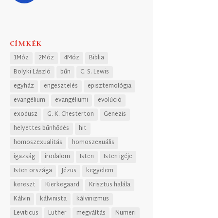
CÍMKÉK
1Móz
2Móz
4Móz
Biblia
Bolyki László
bűn
C. S. Lewis
egyház
engesztelés
episztemológia
evangélium
evangéliumi
evolúció
exodusz
G. K. Chesterton
Genezis
helyettes bűnhődés
hit
homoszexualitás
homoszexuális
igazság
irodalom
Isten
Isten igéje
Isten országa
Jézus
kegyelem
kereszt
Kierkegaard
Krisztus halála
Kálvin
kálvinista
kálvinizmus
Leviticus
Luther
megváltás
Numeri