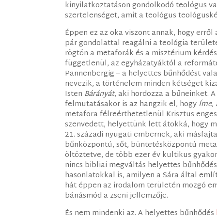
kinyilatkoztatáson gondolkodó teológus v
szertelenséget, amit a teológus teológusk
Éppen ez az oka viszont annak, hogy erről 
pár gondolattal reagálni a teológia terüle
rögtön a metaforák és a misztérium kérdés
függetlenül, az egyházatyáktól a reformá
Pannenbergig – a helyettes bűnhődést val
nevezik, a történelem minden kétséget kiz
Isten
Bárányát
, aki hordozza a bűneinket. A
felmutatásakor is az hangzik el, hogy
Íme, 
metafora félreérthetetlenül Krisztus enges
szenvedett, helyettünk lett átokká, hogy 
21. századi nyugati embernek, aki másfajta
bűnközpontú, sőt, büntetésközpontú metaf
öltöztetve, de több ezer év kultikus gyako
nincs bibliai megváltás helyettes bűnhődés
hasonlatokkal is, amilyen a Sára által emlí
hát éppen az irodalom területén mozgó em
bánásmód a zseni jellemzője.
És nem mindenki az. A helyettes bűnhődés