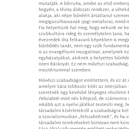
mutatják. A bőrruha, amibe az első emberp
hegyén, a lévita áldozati rendszer, a véte
alakja, aki népe bűnéért ártatlanul szenve
megigazulhassanak (jogi metafora), mind-m
Fia helyettünk hal meg, hogy nekünk ne k
szubkultúra rideg és személytelen tana, h
évezredek óta felkavaró képekben is megjel
bűnhődés tanát, nem egy szűk fundamental
is az evangéliumi mozgalmat, amelynek ez
egyházatyákat, akiknek a helyettes bűnh
Isten Bárányát. Ez nem művészi szabadság,
misztériummal szemben.
Művészi szabadságot említettem, és ez át 
amelyre Sára többször kitér az interjúban.
szeretnék egy kevésbé lényeges részletre ki
Felszabtér
mint név kifejező, de számomra
inkább azt a nyelvi játékot testesíti meg,
társadalmi kísérletekről a szabadságra ke
a szocializmusban „felszabtérnek”, és ha v
társadalmi törekvéseket biztosan nem kö