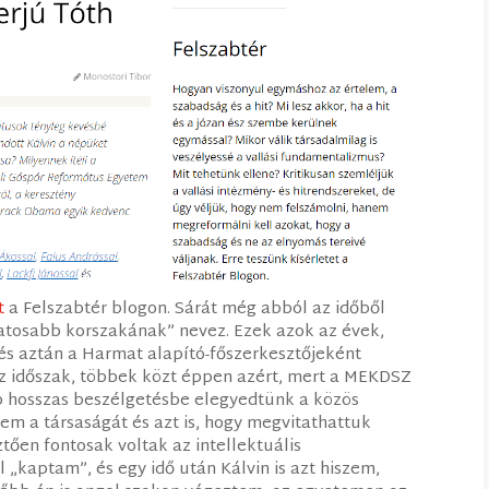
t
a Felszabtér blogon. Sárát még abból az időből
latosabb korszakának” nevez. Ezek azok az évek,
és aztán a Harmat alapító-főszerkesztőjeként
az időszak, többek közt éppen azért, mert a MEKDSZ
p hosszas beszélgetésbe elegyedtünk a közös
m a társaságát és azt is, hogy megvitathattuk
tően fontosak voltak az intellektuális
 „kaptam”, és egy idő után Kálvin is azt hiszem,