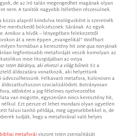
agyok, de az író talán megengedhet magának olyan
ént nem. A tanítók nagyobb ítéletben részesülnek.
a közös alapról kiindulva teológusként is szeretnék
tére merészkedő bölcsésznek: Sárának. Az egyik
e. Amikor a hívők – lényegében felekezettől
torokon át a nem éppen „evangelikál” Wolfhart
amilyen formában a keresztény hit
sine qua non-
jának
áróan legfontosabb metaforáját veszik komolyan: az
 katolikus mise liturgiájában az ostya
az Isten Báránya, aki elveszi a világ bűneit
. Ez a
ztelő áldozatára vonatkozik, aki helyettünk
mi üdvözülhessünk. Felkavaró metafora, különösen a
 áldozatkultuszon szocializálódott. Botrányosan
ora, időnként a jog félelmes nyelvezetébe
rlata van mögötte, egyszerűen nincs keresztény hit,
 nélkül. Ezt persze el lehet mondani olyan ügyetlen
tett falusi tanító példája, meg ügyesebbekkel is, de
berek tudják, hogy a metaforával való helyes
bibliai metaforái
viszont Isten zsenialitását