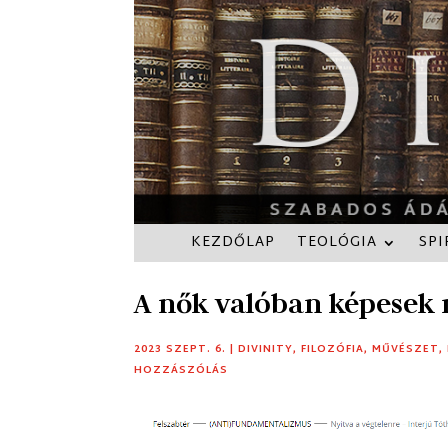
KEZDŐLAP
TEOLÓGIA
SPI
A nők valóban képesek
2023 SZEPT. 6.
|
DIVINITY
,
FILOZÓFIA
,
MŰVÉSZET
,
HOZZÁSZÓLÁS