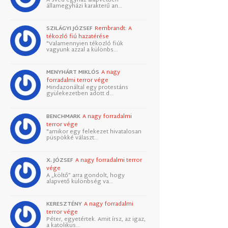
államegyházi karakterű an…
SZILÁGYI JÓZSEF
Rembrandt: A
tékozló fiú hazatérése
"Valamennyien tékozló fiúk
vagyunk azzal a különbs…
MENYHÁRT MIKLÓS
A nagy
forradalmi terror vége
Mindazonáltal egy protestáns
gyülekezetben adott d…
BENCHMARK
A nagy forradalmi
terror vége
"amikor egy felekezet hivatalosan
püspökké választ…
X. JÓZSEF
A nagy forradalmi terror
vége
A „költő” arra gondolt, hogy
alapvető különbség va…
KERESZTÉNY
A nagy forradalmi
terror vége
Péter, egyetértek. Amit írsz, az igaz,
a katolikus…