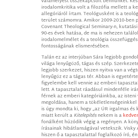
valamelyest összekapcsolt bennünket. Kés
irodalomkritika volt a filozófia mellett 
allegóriáról írtam. Teológusként is a teol
terület számomra. Amikor 2009-2010-ben po
Covenant Theological Seminary-n, kutatási
90-es évek hatása, de ma is nehezen talál
irodalomelmélet és a teológia összefüggés
fontosságának elismerésében.
Talán ez az interjúban Sára legjobb gondo
világa lenyűgöző, tágas és szép. Szerkeze
legjobb szerkezet, hiszen nyitva van a vég
lenyűgöz ez a tágas tér. Abban is egyetért
figyelembe kell vennie az emberi tapasztal
lett. A tapasztalat ráadásul mindenféle i
férnek az emberi kategóriáinkba, az isteni
megoldása, hanem a tökéletlenségeinkkel s
is úgy mondta ki, hogy „az ÚR irgalmas és
miatt került a
Kitelepítés
nekem is a
kedve
fonálként húzódik végig a regényen. A kön
írásainak hibátlanságával vetekszik. Visk
hiszen ő a tapasztalattal foglalkozó író, é