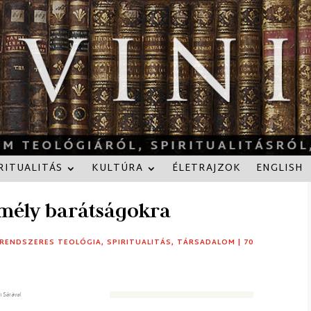
RITUALITÁS
KULTÚRA
ÉLETRAJZOK
ENGLISH
 mély barátságokra
RENDSZERES TEOLÓGIA
,
SPIRITUALITÁS
,
TÁRSADALOM
|
70