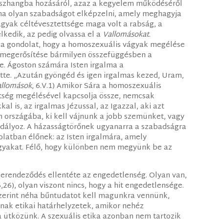
összhangba hozásáról, azaz a kegyelem működéséről
olna olyan szabadságot elképzelni, amely meghagyja
ágyak céltévesztettsége maga volt a rabság, a
lkedik, az pedig olvassa el a
Vallomásokat
.
z a gondolat, hogy a homoszexuális vágyak megélése
megerősítése bármilyen összefüggésben a
je. Ágoston számára Isten irgalma a
ette. „Azután gyöngéd és igen irgalmas kezed, Uram,
allomások
, 6.V.1) Amikor Sára a homoszexuális
ttség megélésével kapcsolja össze, nemcsak
al is, az irgalmas Jézussal, az Igazzal, aki azt
 országába, ki kell vájnunk a jobb szemünket, vagy
adályoz. A házasságtörőnek ugyanarra a szabadságra
latban élőnek: az Isten irgalmára, amely
gyakat. Félő, hogy különben nem megyünk be az
szerendeződés ellentéte az engedetlenség. Olyan van,
26), olyan viszont nincs, hogy a hit engedetlensége.
 szerint néha bűntudatot kell magunkra vennünk,
nnak etikai határhelyzetek, amikor nehéz
 ütközünk. A szexuális etika azonban nem tartozik