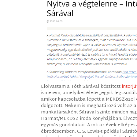
Elolvastam a Tóth Sárával készített
interjú
ismerem, amelyiket élete „egyik legcsodá
amikor kapcsolatba lépett a MEKDSZ-szel 
dolgozott. Nekem is meghatározó volt az 
munkatársaként Sárával szinte minden na
Harmat/MEKDSZ-iroda konyhájában. Élvezte
egymás gondolatait. Azok az évek elképesz
ébredésemben, C. S. Lewis-t például Sárától