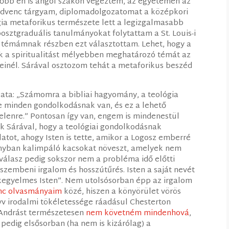
őbb én is angol szakon végeztem, az egyetemen az
a kedvenc tárgyam, diplomadolgozatomat a középkori
ógia metaforikus természete lett a legizgalmasabb
sztgraduális tanulmányokat folytattam a St. Louis-i
 témámnak részben ezt választottam. Lehet, hogy a
ok a spiritualitást mélyebben meghatározó témát az
einél. Sárával osztozom tehát a metaforikus beszéd
lata: „Számomra a bibliai hagyomány, a teológia
te minden gondolkodásnak van, és ez a lehető
telenre.” Pontosan így van, engem is mindenestül
ek Sárával, hogy a teológiai gondolkodásnak
atot, ahogy Isten is tette, amikor a Logosz emberré
rányban kalimpáló kacsokat növeszt, amelyek nem
 válasz pedig sokszor nem a probléma idő előtti
zembeni irgalom és hosszútűrés. Isten a saját nevét
 kegyelmes Isten”. Nem utolsósorban épp az irgalom
nc olvasmányaim
közé, hiszen a könyörület vörös
yv irodalmi tökéletessége ráadásul Chesterton
y Andrást természetesen
nem követném mindenhová
,
n pedig elsősorban (ha nem is kizárólag) a