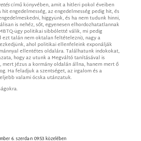
etés
című könyvében, amit a hitleri pokol éveiben
a hit engedelmesség, az engedelmesség pedig hit, és
engedelmeskedni, higgyünk, és ha nem tudunk hinni,
álisan is nehéz, sőt, egyenesen elhordozhatatlannak
 LMBTQ-ügy politikai sibbóletté válik, mi pedig
ezt talán nem oktalan feltételezni), nagy a
yezkedjünk, ahol politikai ellenfeleink exponálják
ánnyal ellentétes oldalára. Találhatunk indokokat,
zata, hogy az utunk a Megváltó tanításával is
t, mert Jézus a kormány oldalán állna, hanem mert ő
 fog. Ha feladjuk a szentséget, az irgalom és a
eljebb valami ócska utánzatuk.
ságokra.
mber 6. szerda-n 09:53 közelében