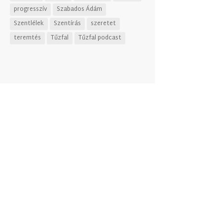
progresszív
Szabados Ádám
Szentlélek
Szentírás
szeretet
teremtés
Tűzfal
Tűzfal podcast