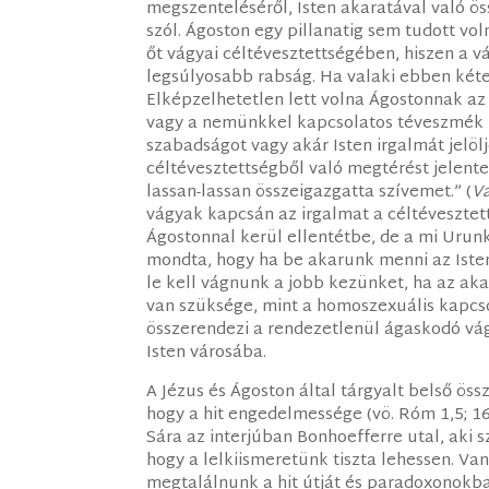
megszenteléséről, Isten akaratával való 
szól. Ágoston egy pillanatig sem tudott v
őt vágyai céltévesztettségében, hiszen a v
legsúlyosabb rabság. Ha valaki ebben kéte
Elképzelhetetlen lett volna Ágostonnak a
vagy a nemünkkel kapcsolatos téveszmék 
szabadságot vagy akár Isten irgalmát jelöl
céltévesztettségből való megtérést jelent
lassan-lassan összeigazgatta szívemet.” (
V
vágyak kapcsán az irgalmat a céltéveszte
Ágostonnal kerül ellentétbe, de a mi Urunkk
mondta, hogy ha be akarunk menni az Isten
le kell vágnunk a jobb kezünket, ha az ak
van szüksége, mint a homoszexuális kapcso
összerendezi a rendezetlenül ágaskodó vá
Isten városába.
A Jézus és Ágoston által tárgyalt belső ös
hogy a hit engedelmessége (vö. Róm 1,5; 16,
Sára az interjúban Bonhoefferre utal, aki
hogy a lelkiismeretünk tiszta lehessen. Va
megtalálnunk a hit útját és paradoxonokba