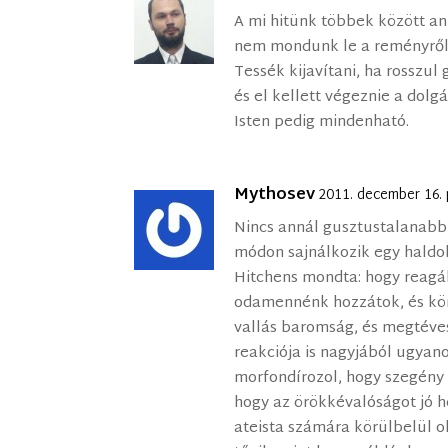
A mi hitünk többek között ann
nem mondunk le a reményről
Tessék kijavítani, ha rosszul 
és el kellett végeznie a dol
Isten pedig mindenható.
Mythosev
2011. december 16. 
Nincs annál gusztustalanabb,
módon sajnálkozik egy haldok
Hitchens mondta: hogy reagá
odamennénk hozzátok, és kön
vallás baromság, és megtéves
reakciója is nagyjából ugyan
morfondírozol, hogy szegény
hogy az örökkévalóságot jó he
ateista számára körülbelül o