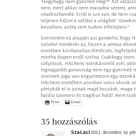
’Hogyhogy nem győznéd meg?!’ Azt válaszo
nem, mert akkor nem maradna semmi, amivel
vitatkozhatnék. Erről is szó van, de nem 
teljesen kiűzni a vallást a világból.’ Dawki
bevallom, azóta sem tudom elfelejteni.”
Szeretném ez alapján azt gondolni, hogy Hi
Valahol mindenki az, hiszen a
sensus divinit
esetében kiirthatatlan életérzés, legfelje
mintha éppen erről szólna. Csakhogy Isten 
szépítsük, Hitchens istenkáromló volt, abb
legnagyobb gonoszság nem egy gyermek 
Istennek joga van kegyelmezni egy istenkár
Hitchens esetében azonban nincs okunk utol
pletykák el is jutnak majd hozzánk, maga 
halála szomorú és tragikus halál. Nem tu
Print
Email
35 hozzászólás
SzaLaci
2011. december 16. pé