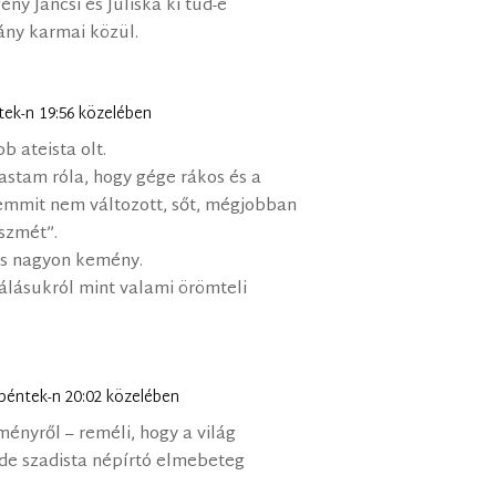
ny Jancsi és Juliska ki tud-e
ány karmai közül.
tek-n 19:56 közelében
b ateista olt.
stam róla, hogy gége rákos és a
emmit nem változott, sőt, mégjobban
szmét”.
us nagyon kemény.
álásukról mint valami örömteli
péntek-n 20:02 közelében
ényről – reméli, hogy a világ
ú de szadista népírtó elmebeteg