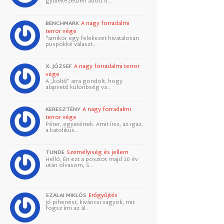
gyülekezetben adott d…
BENCHMARK
A nagy forradalmi
terror vége
"amikor egy felekezet hivatalosan
püspökké választ…
X. JÓZSEF
A nagy forradalmi terror
vége
A „költő” arra gondolt, hogy
alapvető különbség va…
KERESZTÉNY
A nagy forradalmi
terror vége
Péter, egyetértek. Amit írsz, az igaz,
a katolikus…
TUNDE
Személyiség és jellem
Helló, Én ezt a posztot majd 10 év
után olvasom, S…
SZALAI MIKLÓS
Erőgyűjtés
Jó pihenést, kiváncsi vagyok, mit
fogsz írni az ál…