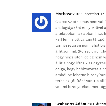
Mythosev
2011. december 17.
Csaba: Az ateizmus nem vallá
analógiájaként ennyi erővel 
a télapóban, az abban hisz, 
kell lennie ott valami télap
természetesen nem lehet bizo
állít semmit. (Persze erre lehe
hogy nincs isten, de ez nem v
állítja hogy létezik az egysz
dolga, hogy bebizonyítsa a n
amiről be lehetne bizonyítani
terhe az „állítón” van. Ha ál
valami bizonyítékot, mert úgy
Szabados Ádám
2011. decem