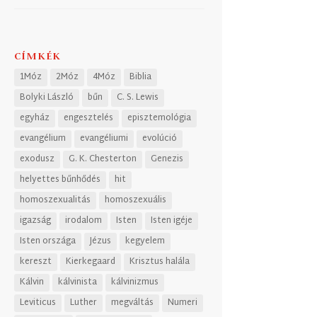
CÍMKÉK
1Móz
2Móz
4Móz
Biblia
Bolyki László
bűn
C. S. Lewis
egyház
engesztelés
episztemológia
evangélium
evangéliumi
evolúció
exodusz
G. K. Chesterton
Genezis
helyettes bűnhődés
hit
homoszexualitás
homoszexuális
igazság
irodalom
Isten
Isten igéje
Isten országa
Jézus
kegyelem
kereszt
Kierkegaard
Krisztus halála
Kálvin
kálvinista
kálvinizmus
Leviticus
Luther
megváltás
Numeri