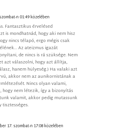
 szombat-n 01:49 közelében
s. Fantasztikus érvelésed
azt is mondhatnád, hogy aki nem hisz
hogy nincs télapó, ergo mégis csak
ófélének… Az ateizmus igazát
nyítani, de nincs is rá szüksége. Nem
t azt válaszolni, hogy azt állítja,
álasz, hanem hülyeség.) Ha valaki azt
arvú, akkor nem az aunikornistának a
emlétezését. Nincs olyan valami,
, hogy nem létezik, így a bizonyítás
lítunk valamit, akkor pedig mutassunk
 tisztességes.
ber 17. szombat-n 17:08 közelében