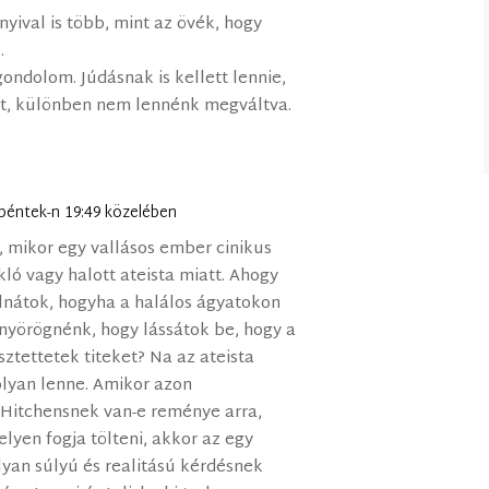
yival is több, mint az övék, hogy
.
gondolom. Júdásnak is kellett lennie,
gát, különben nem lennénk megváltva.
péntek-n 19:49 közelében
 mikor egy vallásos ember cinikus
ló vagy halott ateista miatt. Ahogy
lnátok, hogyha a halálos ágyatokon
yörögnénk, hogy lássátok be, hogy a
ztettetek titeket? Na az ateista
olyan lenne. Amikor azon
 Hitchensnek van-e reménye arra,
lyen fogja tölteni, akkor az egy
lyan súlyú és realitású kérdésnek