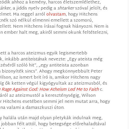
nzódik ahhoz a kemény, harcos életszemlélethez,
tärker
, a jiddis nyelv pedig a
shtarker
szóval jelölt, és
elmet. Ma reggel arról
olvastam
, hogy Hitchens
nék szó nélkül elmenni emellett a szomorú,
llett. Nem Hitchens írásai fognak hiányozni. Nem is
yan ember halt meg, akiről semmi okunk feltételezni,
ett a harcos ateizmus egyik legismertebb
ak, inkább
antiteistá
nak nevezte: „Egy ateista még
ezéséről szóló hit”, „egy antiteista azonban
 bizonyíték sincs”. Ahogy megkönnyebbült Peter
ilson, az ismert brit író is, amikor Hitchens nagy
íg ők ketten végül kigyógyultak az ateizmusból, és
 Rage Against God: How Atheism Led Me to Faith
c.
áról az ateizmustól a kereszténységig, Wilson
er Hitchens esetében semmi jel nem mutat arra, hogy
olna valami a damaszkuszi úton.
ogy halála után majd olyan pletykák indulnak meg,
 jobban félt attól, hogy betegsége előrehaladtával