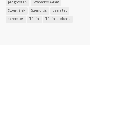
progresszív
Szabados Ádám
Szentlélek
Szentírás
szeretet
teremtés
Tűzfal
Tűzfal podcast