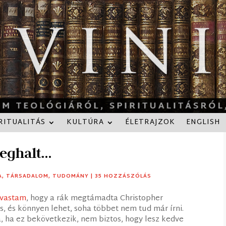
RITUALITÁS
KULTÚRA
ÉLETRAJZOK
ENGLISH
meghalt…
A
,
TÁRSADALOM
,
TUDOMÁNY
|
35 HOZZÁSZÓLÁS
lvastam
, hogy a rák megtámadta Christopher
is, és könnyen lehet, soha többet nem tud már írni.
, ha ez bekövetkezik, nem biztos, hogy lesz kedve