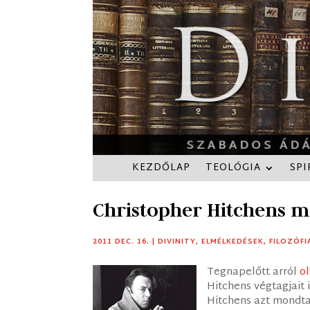
KEZDŐLAP
TEOLÓGIA
SPI
Christopher Hitchens 
2011 DEC. 16.
|
DIVINITY
,
ELMÉLKEDÉSEK
,
FILOZÓFI
Tegnapelőtt arról
o
Hitchens végtagjait 
Hitchens azt mondta