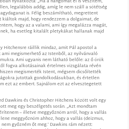
bban nyilatkozta: „Ha a hangomat el is veszítem,
ellen, legalábbis addig, amíg le nem száll a sötétség
r agydaganat is. Félig beszámítható, megrettent
t kiáltok majd, hogy rendezzem a dolgaimat, de
entem, hogy az a valami, ami így megalázza magát,
nek, ha esetleg kitalált pletykákat hallanak majd
y Hitchensre ráillik mindaz, amit Pál apostol a
 ami megismerhető az Istenből, az nyilvánvaló
zámukra.
Ami ugyanis nem látható belőle: az ő örök
től fogva alkotásainak értelmes vizsgálata révén
hiszen megismerték Istent, mégsem dicsőítették
ságokra jutottak gondolkodásukban, és értetlen
om ezt az embert. Sajnálom ezt az elvesztegetett
 Dawkins és Christopher Hitchens között volt egy
ott meg egy beszélgetés során. „Azt mondtam
rítenem – illetve meggyőznöm arról, hogy a vallás
ellene meggyőznöm ahhoz, hogy a vallás (deizmus,
bb nem győzném őt meg.’ Dawkins rám nézett: