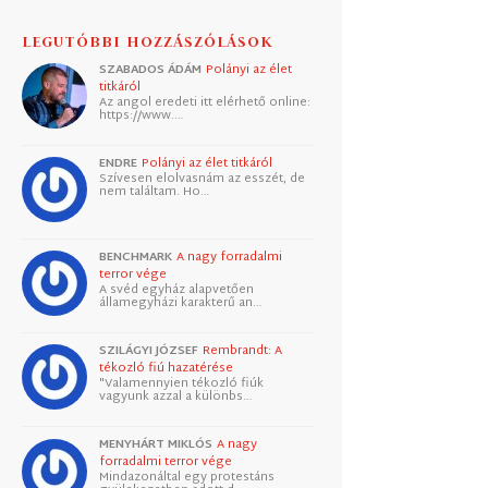
LEGUTÓBBI HOZZÁSZÓLÁSOK
SZABADOS ÁDÁM
Polányi az élet
titkáról
Az angol eredeti itt elérhető online:
https://www.…
ENDRE
Polányi az élet titkáról
Szívesen elolvasnám az esszét, de
nem találtam. Ho…
BENCHMARK
A nagy forradalmi
terror vége
A svéd egyház alapvetően
államegyházi karakterű an…
SZILÁGYI JÓZSEF
Rembrandt: A
tékozló fiú hazatérése
"Valamennyien tékozló fiúk
vagyunk azzal a különbs…
MENYHÁRT MIKLÓS
A nagy
forradalmi terror vége
Mindazonáltal egy protestáns