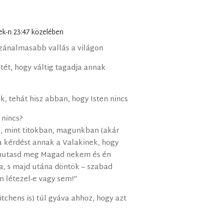
ek-n 23:47 közelében
zánalmasabb vallás a világon
letét, hogy váltig tagadja annak
ik, tehát hisz abban, hogy Isten nincs
 nincs?
, mint titokban, magunkban (akár
 a kérdést annak a Valakinek, hogy
 mutasd meg Magad nekem és én
ra, s majd utána döntök – szabad
m létezel-e vagy sem!”
itchens is) túl gyáva ahhoz, hogy azt