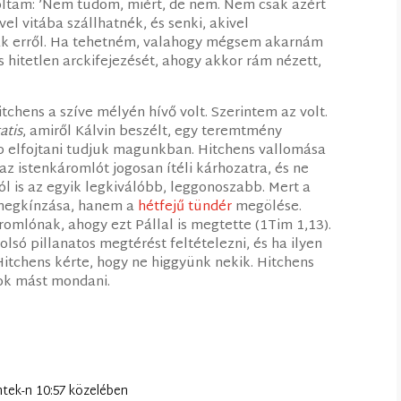
ltam: ’Nem tudom, miért, de nem. Nem csak azért
 vitába szállhatnék, és senki, akivel
csak erről. Ha tehetném, valahogy mégsem akarnám
ns hitetlen arckifejezését, ahogy akkor rám nézett,
tchens a szíve mélyén hívő volt. Szerintem az volt.
atis
, amiről Kálvin beszélt, egy teremtmény
bb elfojtani tudjuk magunkban. Hitchens vallomása
az istenkáromlót jogosan ítéli kárhozatra, és ne
ól is az egyik legkiválóbb, leggonoszabb. Mert a
megkínzása, hanem a
hétfejű tündér
megölése.
omlónak, ahogy ezt Pállal is megtette (1Tim 1,13).
só pillanatos megtérést feltételezni, és ha ilyen
Hitchens kérte, hogy ne higgyünk nekik. Hitchens
dok mást mondani.
ntek-n 10:57 közelében