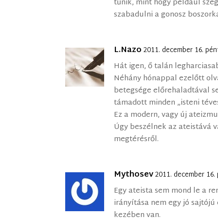
tűnik, mint hogy például szegé
szabadulni a gonosz boszork
L.Nazo
2011. december 16. pén
Hát igen, ő talán legharciasab
Néhány hónappal ezelőtt olva
betegsége előrehaladtával s
támadott minden „isteni téve
Ez a modern, vagy új ateizm
Úgy beszélnek az ateistává v
megtérésről.
Mythosev
2011. december 16. 
Egy ateista sem mond le a rem
irányítása nem egy jó sajtój
kezében van.