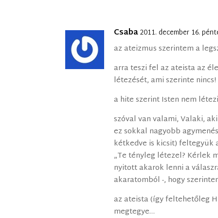
Csaba
2011. december 16. pént
az ateizmus szerintem a legs
arra teszi fel az ateista az é
létezését, ami szerinte nincs!
a hite szerint Isten nem létez
szóval van valami, Valaki, aki
ez sokkal nagyobb agymenés
kétkedve is kicsit) feltegyük
„Te tényleg létezel? Kérlek
nyitott akarok lenni a válasz
akaratomból -, hogy szerinte
az ateista (így feltehetőleg H
megtegye…