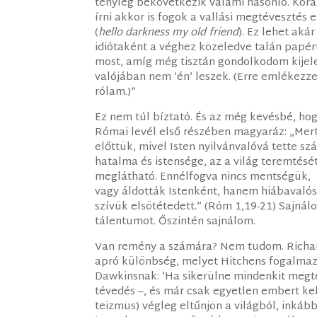
tényleg bekövetkezik valami hasonló. Korá
írni akkor is fogok a vallási megtévesztés 
(
hello darkness my old friend
). Ez lehet aká
idiótaként a véghez közeledve talán papér
most, amíg még tisztán gondolkodom kijel
valójában nem ’én’ leszek. (Erre emlékezze
rólam.)”
Ez nem túl bíztató. És az még kevésbé, hog
Római levél első részében magyaráz: „Mert
előttük, mivel Isten nyilvánvalóvá tette s
hatalma és istensége, az a világ teremtésé
meglátható. Ennélfogva nincs mentségük,
vagy áldották Istenként, hanem hiábavaló
szívük elsötétedett.” (Róm 1,19-21) Sajnál
tálentumot. Őszintén sajnálom.
Van remény a számára? Nem tudom. Richard
apró különbség, melyet Hitchens fogalmaz
Dawkinsnak: ’Ha sikerülne mindenkit megté
tévedés –, és már csak egyetlen embert k
teizmus) végleg eltűnjön a világból, inká