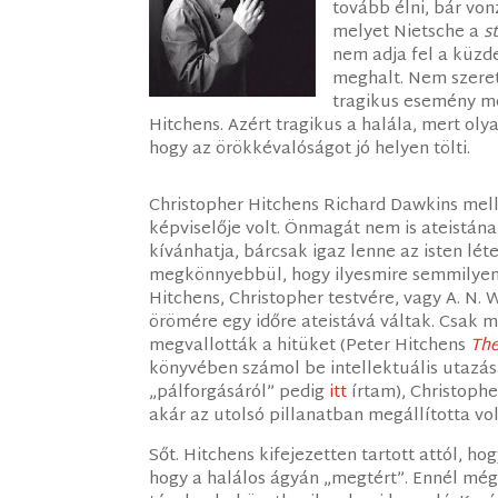
tovább élni, bár vo
melyet Nietsche a
s
nem adja fel a küzd
meghalt. Nem szeret
tragikus esemény me
Hitchens. Azért tragikus a halála, mert ol
hogy az örökkévalóságot jó helyen tölti.
Christopher Hitchens Richard Dawkins mell
képviselője volt. Önmagát nem is ateistán
kívánhatja, bárcsak igaz lenne az isten lét
megkönnyebbül, hogy ilyesmire semmilyen
Hitchens, Christopher testvére, vagy A. N. W
örömére egy időre ateistává váltak. Csak m
megvallották a hitüket (Peter Hitchens
The
könyvében számol be intellektuális utazás
„pálforgásáról” pedig
itt
írtam), Christoph
akár az utolsó pillanatban megállította v
Sőt. Hitchens kifejezetten tartott attól, h
hogy a halálos ágyán „megtért”. Ennél még