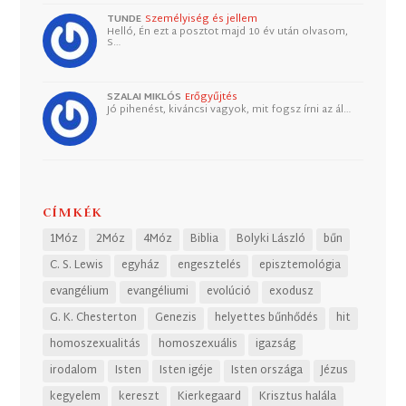
TUNDE
Személyiség és jellem
Helló, Én ezt a posztot majd 10 év után olvasom,
S…
SZALAI MIKLÓS
Erőgyűjtés
Jó pihenést, kiváncsi vagyok, mit fogsz írni az ál…
CÍMKÉK
1Móz
2Móz
4Móz
Biblia
Bolyki László
bűn
C. S. Lewis
egyház
engesztelés
episztemológia
evangélium
evangéliumi
evolúció
exodusz
G. K. Chesterton
Genezis
helyettes bűnhődés
hit
homoszexualitás
homoszexuális
igazság
irodalom
Isten
Isten igéje
Isten országa
Jézus
kegyelem
kereszt
Kierkegaard
Krisztus halála