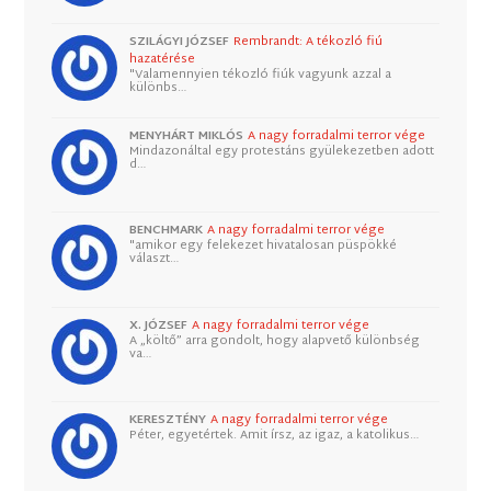
SZILÁGYI JÓZSEF
Rembrandt: A tékozló fiú
hazatérése
"Valamennyien tékozló fiúk vagyunk azzal a
különbs…
MENYHÁRT MIKLÓS
A nagy forradalmi terror vége
Mindazonáltal egy protestáns gyülekezetben adott
d…
BENCHMARK
A nagy forradalmi terror vége
"amikor egy felekezet hivatalosan püspökké
választ…
X. JÓZSEF
A nagy forradalmi terror vége
A „költő” arra gondolt, hogy alapvető különbség
va…
KERESZTÉNY
A nagy forradalmi terror vége
Péter, egyetértek. Amit írsz, az igaz, a katolikus…