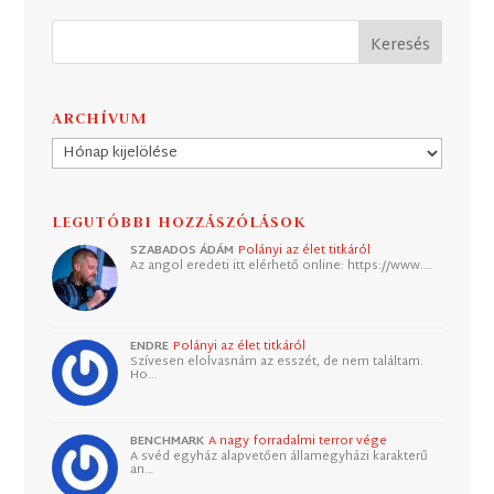
ARCHÍVUM
Archívum
LEGUTÓBBI HOZZÁSZÓLÁSOK
SZABADOS ÁDÁM
Polányi az élet titkáról
Az angol eredeti itt elérhető online: https://www.…
ENDRE
Polányi az élet titkáról
Szívesen elolvasnám az esszét, de nem találtam.
Ho…
BENCHMARK
A nagy forradalmi terror vége
A svéd egyház alapvetően államegyházi karakterű
an…