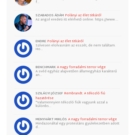
f…
SZABADOS ÁDÁM
Polányi az élet titkáról
Az angol eredeti itt elérhető online: https://www.…
ENDRE
Polányi az élet titkáról
Szívesen elolvasnám az esszét, de nem találtam.
Ho…
BENCHMARK
A nagy forradalmi terror vége
A svéd egyház alapvetően államegyházi karakterű
an…
SZILÁGYI JÓZSEF
Rembrandt: A tékozló fiú
hazatérése
"Valamennyien tékozló fiúk vagyunk azzal a
különbs…
MENYHÁRT MIKLÓS
A nagy forradalmi terror vége
Mindazonáltal egy protestáns gyülekezetben adott
d…