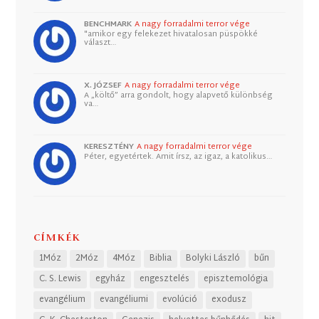
BENCHMARK
A nagy forradalmi terror vége
"amikor egy felekezet hivatalosan püspökké
választ…
X. JÓZSEF
A nagy forradalmi terror vége
A „költő” arra gondolt, hogy alapvető különbség
va…
KERESZTÉNY
A nagy forradalmi terror vége
Péter, egyetértek. Amit írsz, az igaz, a katolikus…
CÍMKÉK
1Móz
2Móz
4Móz
Biblia
Bolyki László
bűn
C. S. Lewis
egyház
engesztelés
episztemológia
evangélium
evangéliumi
evolúció
exodusz