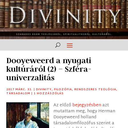
Dooyeweerd a nyugati
kultúráról (2) – Szféra-
univerzalitás
2017 MÁRC. 31.
|
DIVINITY
,
FILOZÓFIA
,
RENDSZERES TEOLÓGIA
,
TÁRSADALOM
|
1 HOZZÁSZÓLÁS
Az előző
bejegyzésben
azt
mutattam meg, hogy Herman
Dooyeweerd holland
társadalomfilozófus szerint a