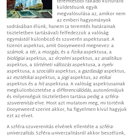
teremtésből fakadó kulturális
küldetésünk egyik
megvalósulása az, amikor nem
az emberi hagyományok
sodrásában élünk, hanem (a teremtés határainak
tiszteletben tartásával) felfedezzük a valóság
egymástól különböző és szuverén aspektusait. A
tizenöt aspektus, amit Dooyeweerd megnevez: a
számok
, a
tér
, a
mozgás
, és a
fizika
aspektusa, a
biológiai
aspektus, az
érzelmi
aspektus, az
analitikus
aspektus, a
történeti változás
aspektusa, a
nyelv
aspektusa, a
szociális
aspektus, a
gazdasági
aspektus,
az
esztétikai
aspektus, a
jogi
aspektus, az
etikai
aspektus és a
hit
aspektusa. A valóság aspektusainak
megkülönböztetése a
differenciálódás
, autonómiájuk
és milyenségük tiszteletben tartása pedig a
szféra-
szuverenitás
elve. Most azt mutatom meg, mi történik
Dooyeweerd szerint akkor, ha figyelmen kívül hagyjuk
ezt az elvet.
A szféra-szuverenitás elvének ellentéte a
szféra-
univerzalitás
. Szféra-univerzalitásról akkor beszélünk,