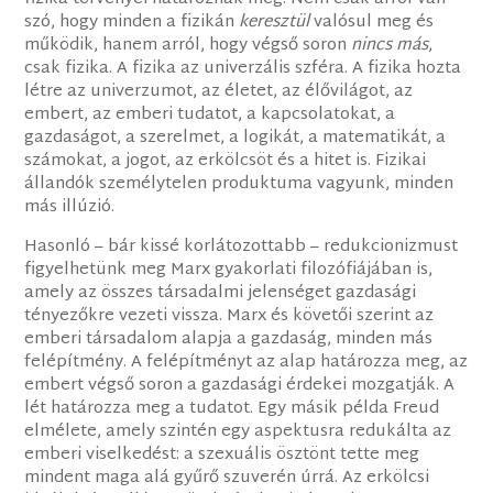
szó, hogy minden a fizikán
keresztül
valósul meg és
működik, hanem arról, hogy végső soron
nincs más
,
csak fizika. A fizika az univerzális szféra. A fizika hozta
létre az univerzumot, az életet, az élővilágot, az
embert, az emberi tudatot, a kapcsolatokat, a
gazdaságot, a szerelmet, a logikát, a matematikát, a
számokat, a jogot, az erkölcsöt és a hitet is. Fizikai
állandók személytelen produktuma vagyunk, minden
más illúzió.
Hasonló – bár kissé korlátozottabb – redukcionizmust
figyelhetünk meg Marx gyakorlati filozófiájában is,
amely az összes társadalmi jelenséget gazdasági
tényezőkre vezeti vissza. Marx és követői szerint az
emberi társadalom alapja a gazdaság, minden más
felépítmény. A felépítményt az alap határozza meg, az
embert végső soron a gazdasági érdekei mozgatják. A
lét határozza meg a tudatot. Egy másik példa Freud
elmélete, amely szintén egy aspektusra redukálta az
emberi viselkedést: a szexuális ösztönt tette meg
mindent maga alá gyűrő szuverén úrrá. Az erkölcsi