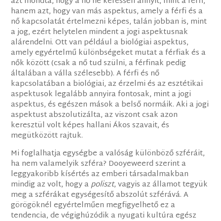
azt mondta, hogy a nő ne keressen annyit, mint a férfi,
hanem azt, hogy van más aspektus, amely a férfi és a
nő kapcsolatát értelmezni képes, talán jobban is, mint
a jog, ezért helytelen mindent a jogi aspektusnak
alárendelni. Ott van például a biológiai aspektus,
amely egyértelmű különbségeket mutat a férfiak és a
nők között (csak a nő tud szülni, a férfinak pedig
általában a válla szélesebb). A férfi és nő
kapcsolatában a biológiai, az érzelmi és az esztétikai
aspektusok legalább annyira fontosak, mint a jogi
aspektus, és egészen mások a belső normáik. Aki a jogi
aspektust abszolutizálta, az viszont csak azon
keresztül volt képes hallani Ákos szavait, és
megütközött rajtuk.
Mi foglalhatja egységbe a valóság különböző szféráit,
ha nem valamelyik szféra? Dooyeweerd szerint a
leggyakoribb kísértés az emberi társadalmakban
mindig az volt, hogy a
poliszt
, vagyis az államot tegyük
meg a szférákat egységesítő abszolút szférává. A
görögöknél egyértelműen megfigyelhető ez a
tendencia, de végighúzódik a nyugati kultúra egész