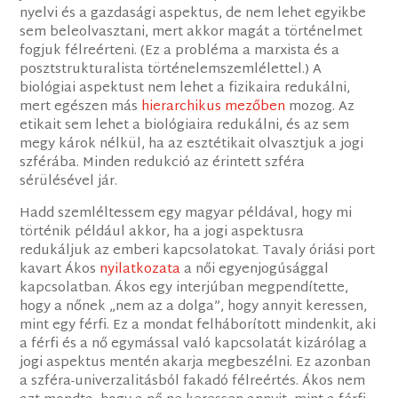
nyelvi és a gazdasági aspektus, de nem lehet egyikbe
sem beleolvasztani, mert akkor magát a történelmet
fogjuk félreérteni. (Ez a probléma a marxista és a
posztstrukturalista történelemszemlélettel.) A
biológiai aspektust nem lehet a fizikaira redukálni,
mert egészen más
hierarchikus mezőben
mozog. Az
etikait sem lehet a biológiaira redukálni, és az sem
megy károk nélkül, ha az esztétikait olvasztjuk a jogi
szférába. Minden redukció az érintett szféra
sérülésével jár.
Hadd szemléltessem egy magyar példával, hogy mi
történik például akkor, ha a jogi aspektusra
redukáljuk az emberi kapcsolatokat. Tavaly óriási port
kavart Ákos
nyilatkozata
a női egyenjogúsággal
kapcsolatban. Ákos egy interjúban megpendítette,
hogy a nőnek „nem az a dolga”, hogy annyit keressen,
mint egy férfi. Ez a mondat felháborított mindenkit, aki
a férfi és a nő egymással való kapcsolatát kizárólag a
jogi aspektus mentén akarja megbeszélni. Ez azonban
a szféra-univerzalitásból fakadó félreértés. Ákos nem