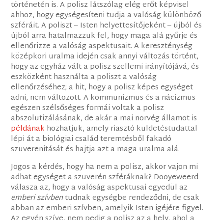
történetén is. A polisz látszólag elég erőt képvisel
ahhoz, hogy egységesíteni tudja a valóság különböző
szféráit. A poliszt – Isten helyettesítőjeként – újból és
újból arra hatalmazzuk fel, hogy maga alá gyűrje és
ellenőrizze a valóság aspektusait. A kereszténység
középkori uralma idején csak annyi változás történt,
hogy az egyház vált a polisz szellemi irányítójává, és
eszközként használta a poliszt a valóság
ellenőrzéséhez; a hit, hogy a polisz képes egységet
adni, nem változott. A kommunizmus és a nácizmus
egészen szélsőséges formái voltak a polisz
abszolutizálásának, de akár a mai norvég államot is
példának
hozhatjuk, amely riasztó küldetéstudattal
lépi át a biológiai család teremtésből fakadó
szuverenitását és hajtja azt a maga uralma alá.
Jogos a kérdés, hogy ha nem a polisz, akkor vajon mi
adhat egységet a szuverén szféráknak? Dooyeweerd
válasza az, hogy a valóság aspektusai egyedül az
emberi szívben
tudnak egységbe rendeződni, de csak
abban az emberi szívben, amelyik Isten igéjére figyel.
Az egyén szíve, nem pedig a polisz az a hely, ahol a