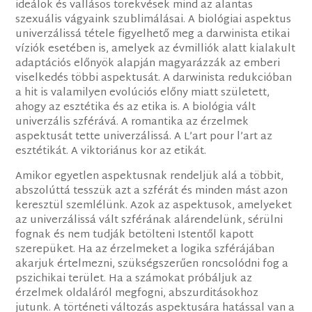
ideálok és vallásos törekvések mind az alantas
szexuális vágyaink szublimálásai. A biológiai aspektus
univerzálissá tétele figyelhető meg a darwinista etikai
víziók esetében is, amelyek az évmilliók alatt kialakult
adaptációs előnyök alapján magyarázzák az emberi
viselkedés többi aspektusát. A darwinista redukcióban
a hit is valamilyen evolúciós előny miatt született,
ahogy az esztétika és az etika is. A biológia vált
univerzális szférává. A romantika az érzelmek
aspektusát tette univerzálissá. A L’art pour l’art az
esztétikát. A viktoriánus kor az etikát.
Amikor egyetlen aspektusnak rendeljük alá a többit,
abszolúttá tesszük azt a szférát és minden mást azon
keresztül szemlélünk. Azok az aspektusok, amelyeket
az univerzálissá vált szférának alárendelünk, sérülni
fognak és nem tudják betölteni Istentől kapott
szerepüket. Ha az érzelmeket a logika szférájában
akarjuk értelmezni, szükségszerűen roncsolódni fog a
pszichikai terület. Ha a számokat próbáljuk az
érzelmek oldaláról megfogni, abszurditásokhoz
jutunk. A történeti változás aspektusára hatással van a