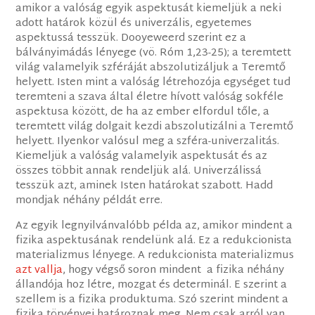
amikor a valóság egyik aspektusát kiemeljük a neki
adott határok közül és univerzális, egyetemes
aspektussá tesszük. Dooyeweerd szerint ez a
bálványimádás lényege (vö. Róm 1,23-25); a teremtett
világ valamelyik szféráját abszolutizáljuk a Teremtő
helyett. Isten mint a valóság létrehozója egységet tud
teremteni a szava által életre hívott valóság sokféle
aspektusa között, de ha az ember elfordul tőle, a
teremtett világ dolgait kezdi abszolutizálni a Teremtő
helyett. Ilyenkor valósul meg a szféra-univerzalitás.
Kiemeljük a valóság valamelyik aspektusát és az
összes többit annak rendeljük alá. Univerzálissá
tesszük azt, aminek Isten határokat szabott. Hadd
mondjak néhány példát erre.
Az egyik legnyilvánvalóbb példa az, amikor mindent a
fizika aspektusának rendelünk alá. Ez a redukcionista
materializmus lényege. A redukcionista materializmus
azt vallja
, hogy végső soron mindent a fizika néhány
állandója hoz létre, mozgat és determinál. E szerint a
szellem is a fizika produktuma. Szó szerint mindent a
fizika törvényei határoznak meg. Nem csak arról van