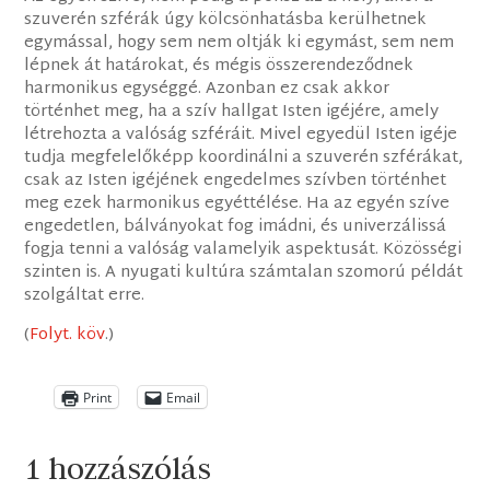
szuverén szférák úgy kölcsönhatásba kerülhetnek
egymással, hogy sem nem oltják ki egymást, sem nem
lépnek át határokat, és mégis összerendeződnek
harmonikus egységgé. Azonban ez csak akkor
történhet meg, ha a szív hallgat Isten igéjére, amely
létrehozta a valóság szféráit. Mivel egyedül Isten igéje
tudja megfelelőképp koordinálni a szuverén szférákat,
csak az Isten igéjének engedelmes szívben történhet
meg ezek harmonikus egyéttélése. Ha az egyén szíve
engedetlen, bálványokat fog imádni, és univerzálissá
fogja tenni a valóság valamelyik aspektusát. Közösségi
szinten is. A nyugati kultúra számtalan szomorú példát
szolgáltat erre.
(
Folyt. köv
.)
Print
Email
1 hozzászólás