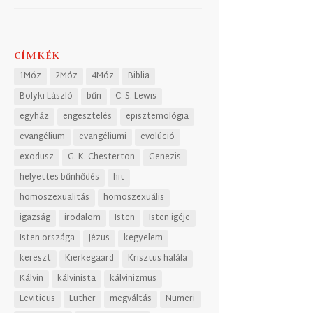
CÍMKÉK
1Móz
2Móz
4Móz
Biblia
Bolyki László
bűn
C. S. Lewis
egyház
engesztelés
episztemológia
evangélium
evangéliumi
evolúció
exodusz
G. K. Chesterton
Genezis
helyettes bűnhődés
hit
homoszexualitás
homoszexuális
igazság
irodalom
Isten
Isten igéje
Isten országa
Jézus
kegyelem
kereszt
Kierkegaard
Krisztus halála
Kálvin
kálvinista
kálvinizmus
Leviticus
Luther
megváltás
Numeri