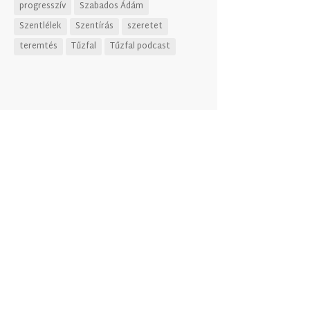
progresszív
Szabados Ádám
Szentlélek
Szentírás
szeretet
teremtés
Tűzfal
Tűzfal podcast