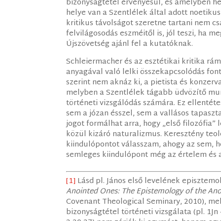
bizonyságtétel érvényesül, és amelyben hel
helye van a Szentlélek által adott noetiku
kritikus távolságot szeretne tartani nem c
felvilágosodás eszméitől is, jól teszi, ha 
Újszövetség ajánl fel a kutatóknak.
Schleiermacher és az esztétikai kritika rá
anyagával való lelki összekapcsolódás fon
szerint nem aknáz ki, a pietista és konzerv
melyben a Szentlélek tágabb üdvözítő munk
történeti vizsgálódás számára. Ez ellentét
sem a józan ésszel, sem a vallásos tapaszt
jogot formálhat arra, hogy „első filozófia”
közül kizáró naturalizmus. Keresztény te
kiindulópontot válasszam, ahogy az sem, 
semleges kiindulópont még az értelem és a
[1]
Lásd pl. János első levelének episztemol
Anointed Ones: The Epistemology of the Anoin
Covenant Theological Seminary, 2010), me
bizonyságtétel történeti vizsgálata (pl. 1Jn 