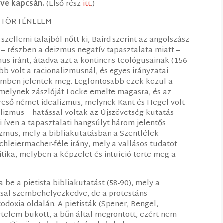
yve kapcsán.
(Első rész
itt
.)
S TÖRTÉNELEM
szellemi talajból nőtt ki, Baird szerint az angolszász
 – részben a deizmus negatív tapasztalata miatt –
mus iránt, átadva azt a kontinens teológusainak (156-
bb volt a racionalizmusnál, és egyes irányzatai
emben jelentek meg. Legfontosabb ezek közül a
melynek zászlóját Locke emelte magasra, és az
ereső német idealizmus, melynek Kant és Hegel volt
alizmus – hatással voltak az Újszövetség-kutatás
ti íven a tapasztalati hangsúlyt három jelentős
izmus, mely a bibliakutatásban a Szentlélek
hleiermacher-féle irány, mely a vallásos tudatot
itika, melyben a képzelet és intuíció törte meg a
 be a pietista bibliakutatást (58-90), mely a
ssal szembehelyezkedve, de a protestáns
rtodoxia oldalán. A pietisták (Spener, Bengel,
rtelem bukott, a bűn által megrontott, ezért nem