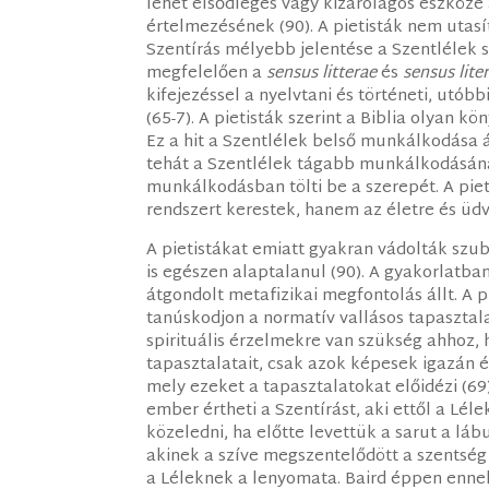
lehet elsődleges vagy kizárólagos eszköze
értelmezésének (90). A pietisták nem utasít
Szentírás mélyebb jelentése a Szentlélek 
megfelelően a
sensus litterae
és
sensus liter
kifejezéssel a nyelvtani és történeti, utóbb
(65-7). A pietisták szerint a Biblia olyan kö
Ez a hit a Szentlélek belső munkálkodása 
tehát a Szentlélek tágabb munkálkodásána
munkálkodásban tölti be a szerepét. A piet
rendszert kerestek, hanem az életre és üdv
A pietistákat emiatt gyakran vádolták szub
is egészen alaptalanul (90). A gyakorlatba
átgondolt metafizikai megfontolás állt. A p
tanúskodjon a normatív vallásos tapasztalat
spirituális érzelmekre van szükség ahhoz, h
tapasztalatait, csak azok képesek igazán ér
mely ezeket a tapasztalatokat előidézi (69
ember értheti a Szentírást, aki ettől a Lél
közeledni, ha előtte levettük a sarut a láb
akinek a szíve megszentelődött a szentség 
a Léleknek a lenyomata. Baird éppen ennek