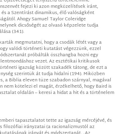
az Újszövetséget tényszerű történelemmé
onszenvét fejezi ki azon megközelítések iránt,
 és a Szentírást dinamikus, élő valóságként
zságától. Ahogy Samuel Taylor Coleridge
 melynek dicsőségét az olvasó képzelete tudja
lása (341).
 akarták megmutatni, hogy a csodák létét vagy a
hogy valódi történeti kutatást végezzünk, ezzel
módszertanát próbálták összhangba hozni egy
llentmondáshoz vezet. Az esztétikai kritikusok
 történeti igazság között szakadék tátong, de ezt a
ység szerintük át tudja hidalni (194). Miközben
zés, a Biblia eleven tüze szabadon szárnyal, magával
an nem kötelezi el magát, érzékelhető, hogy Baird is
ztalat oldalán – keresi a hidat a hit és a történelem
emberi tapasztalatot tette az igazság mércéjévé, és
 filozófiai irányzatai (a racionalizmustól az
 kutatásának irányát és módszertanát. „Az