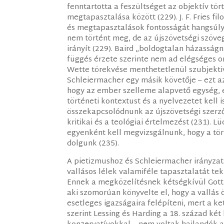
fenntartotta a feszültséget az objektív tör
megtapasztalása között (229). J. F. Fries f
és megtapasztalások fontosságát hangsúly
nem történt meg, de az újszövetségi szöveg 
irányít (229). Baird „boldogtalan házasságn
függés érzete szerinte nem ad elégséges on
Wette törekvése menthetetlenül szubjektivi
Schleiermacher egy másik követője – ezt az
hogy az ember szelleme alapvető egység, 
történeti kontextust és a nyelvezetet kel
összekapcsolódnunk az újszövetségi szerzőv
kritikai és a teológiai értelmezést (231). 
egyenként kell megvizsgálnunk, hogy a tör
dolgunk (235).
A pietizmushoz és Schleiermacher irányzatá
vallásos lélek valamiféle tapasztalatát tek
Ennek a megközelítésnek kétségkívül Gotth
aki szomorúan könyvelte el, hogy a vallás 
esetleges igazságaira felépíteni, mert a ke
szerint Lessing és Harding a 18. század ké