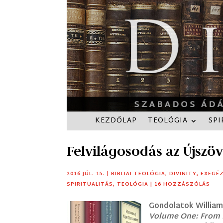
KEZDŐLAP
TEOLÓGIA
SPI
Felvilágosodás az Újszö
2016 JÚL. 15.
|
BIBLIAI TEOLÓGIA
,
DIVINITY
,
EXEGÉZ
SPIRITUALITÁS
,
TEOLÓGIA
|
16 HOZZÁSZÓLÁS
Gondolatok William
Volume One: From 