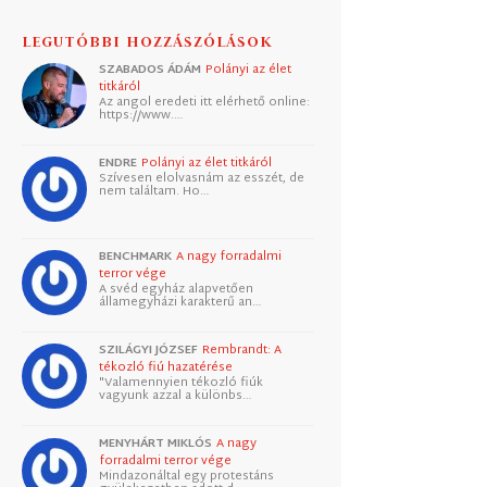
LEGUTÓBBI HOZZÁSZÓLÁSOK
SZABADOS ÁDÁM
Polányi az élet
titkáról
Az angol eredeti itt elérhető online:
https://www.…
ENDRE
Polányi az élet titkáról
Szívesen elolvasnám az esszét, de
nem találtam. Ho…
BENCHMARK
A nagy forradalmi
terror vége
A svéd egyház alapvetően
államegyházi karakterű an…
SZILÁGYI JÓZSEF
Rembrandt: A
tékozló fiú hazatérése
"Valamennyien tékozló fiúk
vagyunk azzal a különbs…
MENYHÁRT MIKLÓS
A nagy
forradalmi terror vége
Mindazonáltal egy protestáns