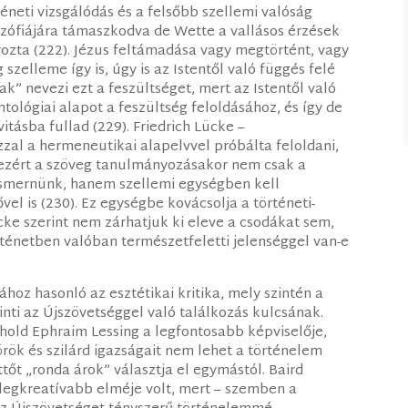
téneti vizsgálódás és a felsőbb szellemi valóság
ilozófiájára támaszkodva de Wette a vallásos érzések
ozta (222). Jézus feltámadása vagy megtörtént, vagy
szelleme így is, úgy is az Istentől való függés felé
ak” nevezi ezt a feszültséget, mert az Istentől való
tológiai alapot a feszültség feloldásához, és így de
tásba fullad (229). Friedrich Lücke –
zal a hermeneutikai alapelvvel próbálta feloldani,
ezért a szöveg tanulmányozásakor nem csak a
l ismernünk, hanem szellemi egységben kell
el is (230). Ez egységbe kovácsolja a történeti-
Lücke szerint nem zárhatjuk ki eleve a csodákat sem,
ténetben valóban természetfeletti jelenséggel van-e
hoz hasonló az esztétikai kritika, mely szintén a
inti az Újszövetséggel való találkozás kulcsának.
old Ephraim Lessing a legfontosabb képviselője,
örök és szilárd igazságait nem lehet a történelem
ttőt „ronda árok” választja el egymástól. Baird
t legkreatívabb elméje volt, mert – szemben a