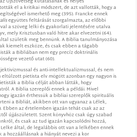
 az Újszövetség kutatásának és helyes
ották el a kritikai módszert, de azt vallották, hogy a
segítségével ismerhető meg (395). Francke ennek
alis
együttes feltárását szorgalmazta, az előbbi
ival a szöveg lelki és gyakorlati jelentésére utalva
nyv, mely Krisztusban való hitre akar elvezetni (64).
által születik meg bennünk. A Biblia tanulmányozása
k kiemelt eszköze, és csak ebben a tágabb
isták a Bibliában nem egy precíz doktrinális
össégre vezető utat (60).
jektivizmussal és anti-intellektualizmussal, és nem
n eltúlzott pietista elv mögött azonban egy nagyon is
ietisták a Biblia célját abban látták, hogy
ról. A Biblia szereplői ennek a példái. Mivel
ogy igazán érthessük a bibliai szereplők spirituális
teni a Bibliát, akikben ott van ugyanaz a Lélek,
). Ebben az értelemben igazán tehát csak az az
ektől újjászületett. Szent könyvhöz csak úgy szabad
unkról, és csak az tud igazán kapcsolódni hozzá,
Lelke által, de legalábbis ott van a lelkében ennek
 a hozzáállásnak a hiányát nevezi a kor