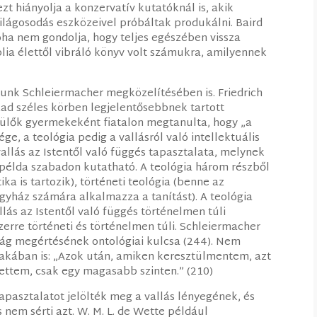
ezt hiányolja a konzervatív kutatóknál is, akik
ilágosodás eszközeivel próbáltak produkálni. Baird
oha nem gondolja, hogy teljes egészében vissza
blia élettől vibráló könyv volt számukra, amilyennek
zunk Schleiermacher megközelítésében is. Friedrich
ázad széles körben legjelentősebbnek tartott
szülők gyermekeként fiatalon megtanulta, hogy „a
ge, a teológia pedig a vallásról való intellektuális
vallás az Istentől való függés tapasztalata, melynek
 a példa szabadon kutatható. A teológia három részből
ika is tartozik), történeti teológia (benne az
 egyház számára alkalmazza a tanítást). A teológia
lás az Istentől való függés történelmen túli
zerre történeti és történelmen túli. Schleiermacher
óság megértésének ontológiai kulcsa (244). Nem
szakában is: „Azok után, amiken keresztülmentem, azt
ettem, csak egy magasabb szinten.” (210)
pasztalatot jelölték meg a vallás lényegének, és
 nem sérti azt. W. M. L. de Wette például