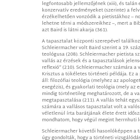
legfontosabb jellemzőjének (xiii), és talán 
konzervatív eredményeket (szerinte) a felv
érzékelhetően vonzódik a pietistákhoz – n
lehetne térni a módszereikhez –, mert a Bi
azt Baird is látni akarja (361).
A tapasztalat központi szerepével találko
Schleiermacher volt Baird szerint a 19. sz
teológusa (208). Schleiermacher pietista 
vallás az érzések és a tapasztalások jelensé
reflexió” (210). Schleiermacher számára a 
Krisztus a tökéletes történeti példája. Ez
áll: filozófiai teológia (melyhez az apologet
exegézis), és gyakorlati teológia (mely az
mindig történetileg meghatározott, de a val
megtapasztalása (211). A vallás tehát egys
számára a vallásos tapasztalat volt a val
véletlenül írta barátjának élete érett idő
mondhatom, hogy végül megint herrnhuti l
Schleiermacher követői hasonlóképpen a ta
úgy gondolták, hogy a történeti vizsgálódás