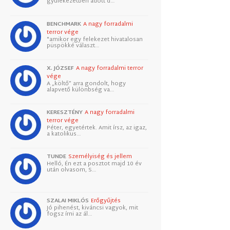
gyülekezetben adott d…
BENCHMARK
A nagy forradalmi
terror vége
"amikor egy felekezet hivatalosan
püspökké választ…
X. JÓZSEF
A nagy forradalmi terror
vége
A „költő” arra gondolt, hogy
alapvető különbség va…
KERESZTÉNY
A nagy forradalmi
terror vége
Péter, egyetértek. Amit írsz, az igaz,
a katolikus…
TUNDE
Személyiség és jellem
Helló, Én ezt a posztot majd 10 év
után olvasom, S…
SZALAI MIKLÓS
Erőgyűjtés
Jó pihenést, kiváncsi vagyok, mit
fogsz írni az ál…