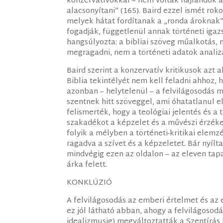
konzervatívokkal – nem voltak hajlandók 
alacsonyítani” (165). Baird ezzel ismét rok
melyek hátat fordítanak a „ronda ároknak”
fogadják, függetlenül annak történeti iga
hangsúlyozta: a bibliai szöveg műalkotás,
megragadni, nem a történeti adatok analizá
Baird szerint a konzervatív kritikusok azt
Biblia tekintélyét nem kell feladni ahhoz, 
azonban – helytelenül – a felvilágosodás 
szentnek hitt szöveggel, ami óhatatlanul e
felismerték, hogy a teológiai jelentés és a
szakadékot a képzelet és a művészi érzéken
folyik a mélyben a történeti-kritikai elem
ragadva a szívet és a képzeletet. Bár nyílt
mindvégig ezen az oldalon – az eleven tapas
árka felett.
KONKLÚZIÓ
A felvilágosodás az emberi értelmet és az 
ez jól látható abban, ahogy a felvilágosodás
idealizmusig) megváltoztatták a Szentírás