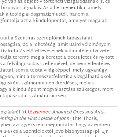
ye van az objektív történeti vizsgálódásnak is, és
s bizonyosságnak is. Az a hermeneutika, amely
sak a teológiai dogmatizmustól, hanem a
megfontolja azt a kiindulópontot, amelyet maga az
mutat a Szentírás szereplőinek tapasztalati
tosságára, de a lehetőség, amit Baird véleményem
atív kutatás előfeltevéseinek valamiféle ötvözete,
ája teremti meg a keretet a becsületes és nyitott
es a felvilágosodás szellemével, de nem ellentétes
alattal, sem a teista világképpel, mely ugyanúgy
 legyen, mint a természetfelettit a vizsgálható okok
ológusként számomra nem kérdéses, melyik
hogy a kiindulópont megválasztása szükséges, mert
 tapasztalat számára sincsen.
ógiájáról írt
tézisemet
:
Anointed Ones and Anti-
ting in the First Epistle of John
(ThM Thesis,
lyben azt igyekszem megmutatni, hogy az emberi
4,1-6) és a Szentlélektől jövő bizonyosság (pl. 1Jn