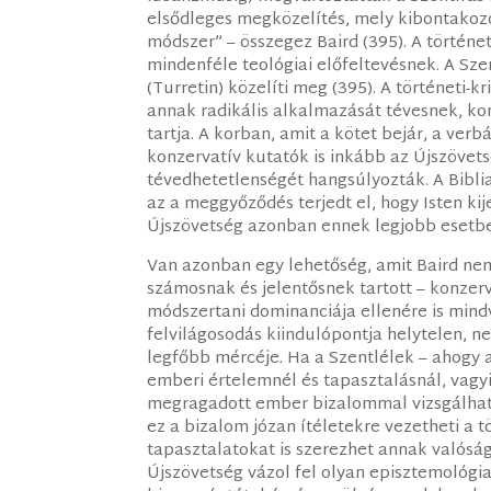
elsődleges megközelítés, mely kibontakozot
módszer” – összegez Baird (395). A történe
mindenféle teológiai előfeltevésnek. A Sz
(Turretin) közelíti meg (395). A történeti-
annak radikális alkalmazását tévesnek, k
tartja. A korban, amit a kötet bejár, a verb
konzervatív kutatók is inkább az Újszövets
tévedhetetlenségét hangsúlyozták. A Biblia
az a meggyőződés terjedt el, hogy Isten k
Újszövetség azonban ennek legjobb esetben
Van azonban egy lehetőség, amit Baird nem 
számosnak és jelentősnek tartott – konzer
módszertani dominanciája ellenére is mindvé
felvilágosodás kiindulópontja helytelen, n
legfőbb mércéje. Ha a Szentlélek – ahogy a
emberi értelemnél és tapasztalásnál, vagyi
megragadott ember bizalommal vizsgálhatja
ez a bizalom józan ítéletekre vezetheti a t
tapasztalatokat is szerezhet annak valóság
Újszövetség vázol fel olyan episztemológia