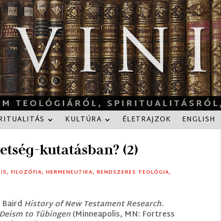
RITUALITÁS
KULTÚRA
ÉLETRAJZOK
ENGLISH
vetség-kutatásban? (2)
IS
,
FILOZÓFIA
,
HERMENEUTIKA
,
RENDSZERES TEOLÓGIA
,
 Baird
History of New Testament Research.
Deism to Tübingen
(Minneapolis, MN: Fortress