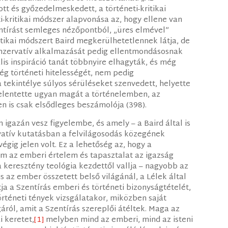
t és győzedelmeskedett, a történeti-kritikai
ti-kritikai módszer alapvonása az, hogy ellene van
entírást semleges nézőpontból, „üres elmével”
kritikai módszert Baird megkerülhetetlennek látja, de
onzervatív alkalmazását pedig ellentmondásosnak
ális inspiráció tanát többnyire elhagyták, és még
ég történeti hitelességét, nem pedig
 tekintélye súlyos sérüléseket szenvedett, helyette
ijelentette ugyan magát a történelemben, az
 is csak elsődleges beszámolója (398).
igazán vesz figyelembe, és amely – a Baird által is
vatív kutatásban a felvilágosodás közegének
gig jelen volt. Ez a lehetőség az, hogy a
em az emberi értelem és tapasztalat az igazság
 keresztény teológia kezdettől vallja – nagyobb az
s az ember összetett belső világánál, a Lélek által
 a Szentírás emberi és történeti bizonyságtételét,
örténeti tények vizsgálatakor, miközben saját
áról, amit a Szentírás szereplői átéltek. Maga az
i keretet,
[1]
melyben mind az emberi, mind az isteni