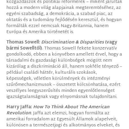
közgazdászok és politikai reformerek – miként járultak
hozzá a modern világ alapjainak megteremtéséhez, az
egyéni szabadság, a demokrácia, a szabad piac, az
oktatás és a tudomány fejlődésén keresztül, és hogyan
formálták ezzel nemcsak Nagy-Britannia, hanem
Európa és Amerika történetét is.
Thomas Sowell:
Discrimination & Disparities
(vagy
bármi Sowelltől)
. Thomas Sowell fekete konzervatív
gondolkodó, ebben a könyvében amellett érvel, hogy a
társadalmi és gazdasági különbségek mögött nem
kizárólag a diszkrimináció áll, hanem sokféle tényező –
például családi háttér, kulturális szokások,
képességek, véletlen körülmények és intézményi
szűrőmechanizmusok – összetett kölcsönhatása, ezért
veszélyes leegyszerűsítés minden egyenlőtlenséget
igazságtalanságnak vagy elnyomásnak tulajdonítani.
Harry Jaffa:
How To Think About The American
Revolution
. Jaffa azt elemzi, hogyan formálta az
amerikai forradalom az Egyesült Államok alapelveit,
különösen a természetjogi és alkotmányos elveket, és