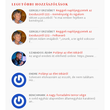
LEGUTÓBBI HOZZÁSZÓLÁSOK
GERGELY ERZSÉBET
Reggeli naplójegyzetek az
Exoduszról (22) – Keménység és irgalom
Idézet a posztból: "A mai ember fejében a
keménysé…
GERGELY ERZSÉBET
Reggeli naplójegyzetek az
Exoduszról (21) – Felkavaró
Idézet Ádám imájából: "„Urunk, a te igéd sokszor
f…
SZABADOS ÁDÁM
Polányi az élet titkáról
Az angol eredeti itt elérhető online: https://www.…
ENDRE
Polányi az élet titkáról
Szívesen elolvasnám az esszét, de nem találtam.
Ho…
BENCHMARK
A nagy forradalmi terror vége
A svéd egyház alapvetően államegyházi karakterű
an…