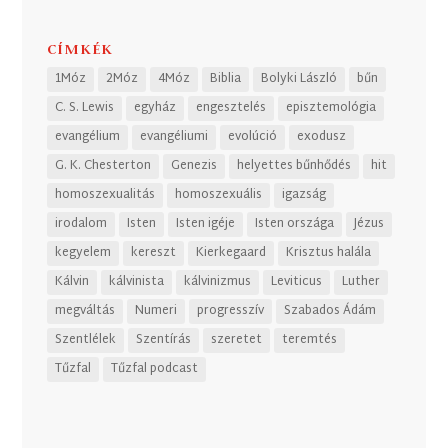
CÍMKÉK
1Móz
2Móz
4Móz
Biblia
Bolyki László
bűn
C. S. Lewis
egyház
engesztelés
episztemológia
evangélium
evangéliumi
evolúció
exodusz
G. K. Chesterton
Genezis
helyettes bűnhődés
hit
homoszexualitás
homoszexuális
igazság
irodalom
Isten
Isten igéje
Isten országa
Jézus
kegyelem
kereszt
Kierkegaard
Krisztus halála
Kálvin
kálvinista
kálvinizmus
Leviticus
Luther
megváltás
Numeri
progresszív
Szabados Ádám
Szentlélek
Szentírás
szeretet
teremtés
Tűzfal
Tűzfal podcast