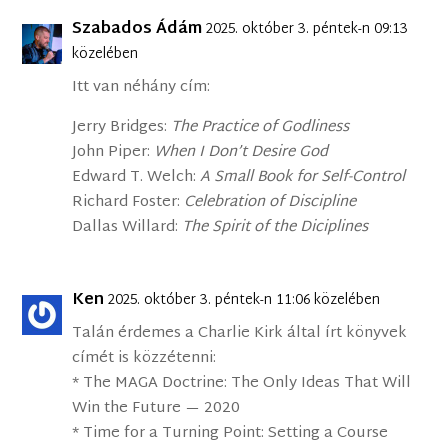
Szabados Ádám
2025. október 3. péntek-n 09:13
közelében
Itt van néhány cím:
Jerry Bridges:
The Practice of Godliness
John Piper:
When I Don’t Desire God
Edward T. Welch:
A Small Book for Self-Control
Richard Foster:
Celebration of Discipline
Dallas Willard:
The Spirit of the Diciplines
Ken
2025. október 3. péntek-n 11:06 közelében
Talán érdemes a Charlie Kirk által írt könyvek
címét is közzétenni:
* The MAGA Doctrine: The Only Ideas That Will
Win the Future — 2020
* Time for a Turning Point: Setting a Course