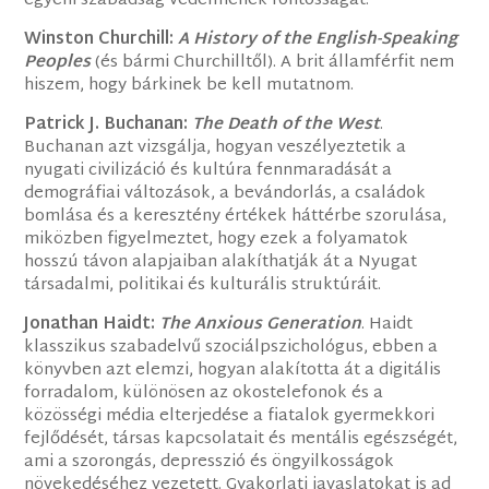
egyéni szabadság védelmének fontosságát.
Winston Churchill:
A History of the English-Speaking
Peoples
(és bármi Churchilltől). A brit államférfit nem
hiszem, hogy bárkinek be kell mutatnom.
Patrick J. Buchanan:
The Death of the West
.
Buchanan azt vizsgálja, hogyan veszélyeztetik a
nyugati civilizáció és kultúra fennmaradását a
demográfiai változások, a bevándorlás, a családok
bomlása és a keresztény értékek háttérbe szorulása,
miközben figyelmeztet, hogy ezek a folyamatok
hosszú távon alapjaiban alakíthatják át a Nyugat
társadalmi, politikai és kulturális struktúráit.
Jonathan Haidt:
The Anxious Generation
. Haidt
klasszikus szabadelvű szociálpszichológus, ebben a
könyvben azt elemzi, hogyan alakította át a digitális
forradalom, különösen az okostelefonok és a
közösségi média elterjedése a fiatalok gyermekkori
fejlődését, társas kapcsolatait és mentális egészségét,
ami a szorongás, depresszió és öngyilkosságok
növekedéséhez vezetett. Gyakorlati javaslatokat is ad