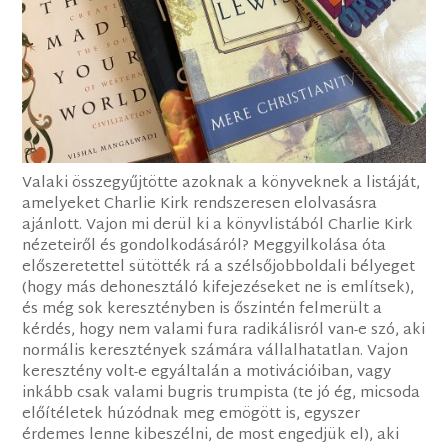
Valaki összegyűjtötte azoknak a könyveknek a listáját,
amelyeket Charlie Kirk rendszeresen elolvasásra
ajánlott. Vajon mi derül ki a könyvlistából Charlie Kirk
nézeteiről és gondolkodásáról? Meggyilkolása óta
előszeretettel sütötték rá a szélsőjobboldali bélyeget
(hogy más dehonesztáló kifejezéseket ne is említsek),
és még sok keresztényben is őszintén felmerült a
kérdés, hogy nem valami fura radikálisról van-e szó, aki
normális keresztények számára vállalhatatlan. Vajon
keresztény volt-e egyáltalán a motivációiban, vagy
inkább csak valami bugris trumpista (te jó ég, micsoda
előítéletek húzódnak meg emögött is, egyszer
érdemes lenne kibeszélni, de most engedjük el), aki