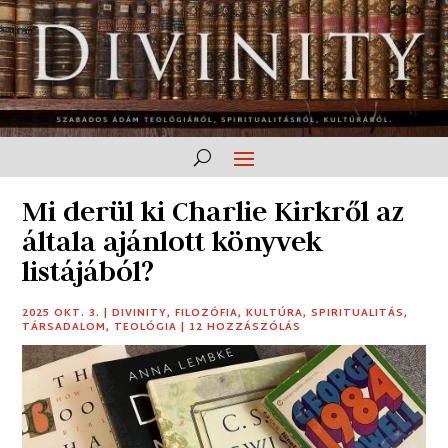
Mi derül ki Charlie Kirkről az
általa ajánlott könyvek
listájából?
2025 OKT. 3.
|
DIVINITY
,
FILOZÓFIA
,
KULTÚRA
,
SPIRITUALITÁS
,
TÁRSADALOM
,
TEOLÓGIA
|
12 HOZZÁSZÓLÁS