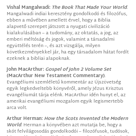
Vishal Mangalwadi:
The Book That Made Your World
.
Mangalwadi indiai keresztény gondolkodó és filozófus,
ebben a művében amellett érvel, hogy a Biblia
alapvető szerepet játszott a nyugati civilizáció
kialakulásában – a tudomány, az oktatás, a jog, az
emberi méltóság és jogok, valamint a társadalmi
együttélés terén –, és azt vizsgálja, milyen
következményekkel jár, ha egy társadalom hátat fordít
ezeknek a bibliai alapoknak.
John MacArthur:
Gospel of John 2 Volume Set
(MacArthur New Testament Commentary)
.
Evangéliumi szemléletű kommentár az Újszövetség
egyik legkedveltebb könyvéről, amely Jézus Krisztus
evangéliumát tárja elénk. MacArthur idén hunyt el, az
amerikai evangéliumi mozgalom egyik legismertebb
arca volt.
Arthur Herman:
How the Scots Invented the Modern
World
. Herman a könyvében azt mutatja be, hogy a
skót felvilágosodás gondolkodói – filozófusok, tudósok,