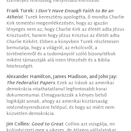
személyes felelősség mélyreható elemzése.
Frank Turek:
I Don’t Have Enough Faith to Be an
Atheist
. Turek keresztény apologéta, ő mondta Charlie
Kirk temetési megemlékezésén, hogy az igazán
lényeges nem az, hogy Charlie Kirk az életét adta Jézus
Krisztusért, hanem hogy Jézus Krisztus az életét adta
Charlie Kirkért. Ebben a könyvben Turek részletesen
bemutatja, hogy a világról, az erkölcsről, a
történelemről és a tudományról szóló bizonyítékok
miként támasztják alá Isten létezését és a Biblia
hitelességét.
Alexander Hamilton, James Madison, and John Jay:
The Federalist Papers
. Ezek az írások az amerikai
demokrácia vitathatatlanul legfontosabb korai
dokumentumai. Elmagyarázzák a kényes belső
logikáját annak, ahogy az amerikai köztársaság
intézményrendszere felépül, és hogy az miért nem
közvetlen demokrácia.
Jim Collins:
Good to Great
. Collins azt vizsgálja, mi
különbözteti meg a sikeres, de átlagos vállalatokat