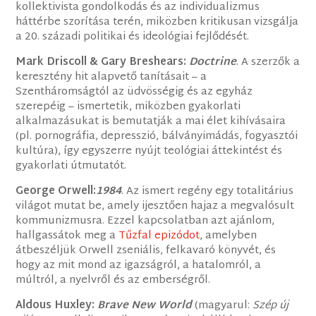
kollektivista gondolkodás és az individualizmus
háttérbe szorítása terén, miközben kritikusan vizsgálja
a 20. századi politikai és ideológiai fejlődését.
Mark Driscoll & Gary Breshears:
Doctrine
. A szerzők a
keresztény hit alapvető tanításait – a
Szentháromságtól az üdvösségig és az egyház
szerepéig – ismertetik, miközben gyakorlati
alkalmazásukat is bemutatják a mai élet kihívásaira
(pl. pornográfia, depresszió, bálványimádás, fogyasztói
kultúra), így egyszerre nyújt teológiai áttekintést és
gyakorlati útmutatót.
George Orwell:
1984
. Az ismert regény egy totalitárius
világot mutat be, amely ijesztően hajaz a megvalósult
kommunizmusra. Ezzel kapcsolatban azt ajánlom,
hallgassátok meg a
Tűzfal epizódot
, amelyben
átbeszéljük Orwell zseniális, felkavaró könyvét, és
hogy az mit mond az igazságról, a hatalomról, a
múltról, a nyelvről és az emberségről.
Aldous Huxley:
Brave New World
(magyarul:
Szép új