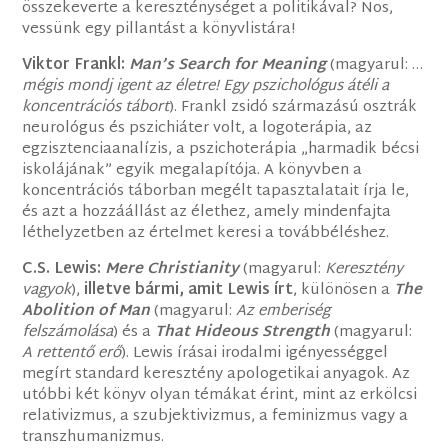
összekeverte a kereszténységet a politikával? Nos,
vessünk egy pillantást a könyvlistára!
Viktor Frankl:
Man’s Search for Meaning
(magyarul: …
mégis mondj igent az életre! Egy pszichológus átéli a
koncentrációs tábort
). Frankl zsidó származású osztrák
neurológus és pszichiáter volt, a logoterápia, az
egzisztenciaanalízis, a pszichoterápia „harmadik bécsi
iskolájának” egyik megalapítója. A könyvben a
koncentrációs táborban megélt tapasztalatait írja le,
és azt a hozzáállást az élethez, amely mindenfajta
léthelyzetben az értelmet keresi a továbbéléshez.
C.S. Lewis:
Mere Christianity
(magyarul:
Keresztény
vagyok
),
illetve bármi, amit Lewis írt
, különösen a
The
Abolition of Man
(magyarul:
Az emberiség
felszámolása
) és a
That Hideous Strength
(magyarul:
A rettentő erő
). Lewis írásai irodalmi igényességgel
megírt standard keresztény apologetikai anyagok. Az
utóbbi két könyv olyan témákat érint, mint az erkölcsi
relativizmus, a szubjektivizmus, a feminizmus vagy a
transzhumanizmus.