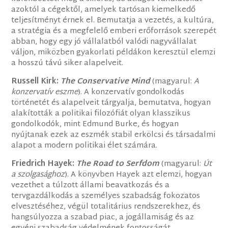
azoktól a cégektől, amelyek tartósan kiemelkedő
teljesítményt érnek el. Bemutatja a vezetés, a kultúra,
a stratégia és a megfelelő emberi erőforrások szerepét
abban, hogy egy jó vállalatból valódi nagyvállalat
váljon, miközben gyakorlati példákon keresztül elemzi
a hosszú távú siker alapelveit.
Russell Kirk:
The Conservative Mind
(magyarul:
A
konzervatív eszme
). A konzervatív gondolkodás
történetét és alapelveit tárgyalja, bemutatva, hogyan
alakították a politikai filozófiát olyan klasszikus
gondolkodók, mint Edmund Burke, és hogyan
nyújtanak ezek az eszmék stabil erkölcsi és társadalmi
alapot a modern politikai élet számára.
Friedrich Hayek:
The Road to Serfdom
(magyarul:
Út
a szolgasághoz
). A könyvben Hayek azt elemzi, hogyan
vezethet a túlzott állami beavatkozás és a
tervgazdálkodás a személyes szabadság fokozatos
elvesztéséhez, végül totalitárius rendszerekhez, és
hangsúlyozza a szabad piac, a jogállamiság és az