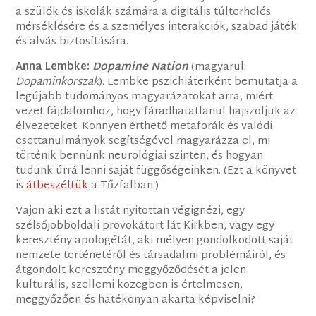
a szülők és iskolák számára a digitális túlterhelés
mérséklésére és a személyes interakciók, szabad játék
és alvás biztosítására.
Anna Lembke:
Dopamine Nation
(magyarul:
Dopaminkorszak
). Lembke pszichiáterként bemutatja a
legújabb tudományos magyarázatokat arra, miért
vezet fájdalomhoz, hogy fáradhatatlanul hajszoljuk az
élvezeteket. Könnyen érthető metaforák és valódi
esettanulmányok segítségével magyarázza el, mi
történik bennünk neurológiai szinten, és hogyan
tudunk úrrá lenni saját függőségeinken. (Ezt a könyvet
is
átbeszéltük
a Tűzfalban.)
Vajon aki ezt a listát nyitottan végignézi, egy
szélsőjobboldali provokátort lát Kirkben, vagy egy
keresztény apologétát, aki mélyen gondolkodott saját
nemzete történetéről és társadalmi problémáiról, és
átgondolt keresztény meggyőződését a jelen
kulturális, szellemi közegben is értelmesen,
meggyőzően és hatékonyan akarta képviselni?