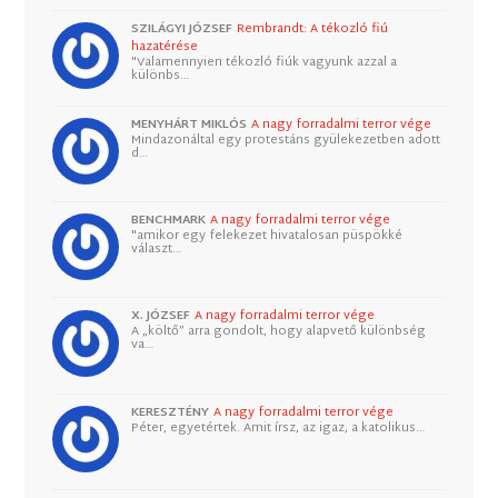
SZILÁGYI JÓZSEF
Rembrandt: A tékozló fiú
hazatérése
"Valamennyien tékozló fiúk vagyunk azzal a
különbs…
MENYHÁRT MIKLÓS
A nagy forradalmi terror vége
Mindazonáltal egy protestáns gyülekezetben adott
d…
BENCHMARK
A nagy forradalmi terror vége
"amikor egy felekezet hivatalosan püspökké
választ…
X. JÓZSEF
A nagy forradalmi terror vége
A „költő” arra gondolt, hogy alapvető különbség
va…
KERESZTÉNY
A nagy forradalmi terror vége
Péter, egyetértek. Amit írsz, az igaz, a katolikus…