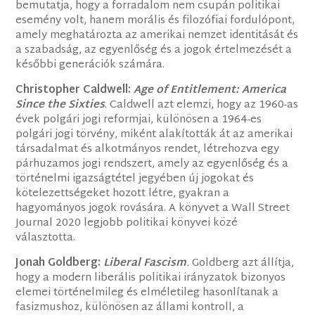
bemutatja, hogy a forradalom nem csupán politikai
esemény volt, hanem morális és filozófiai fordulópont,
amely meghatározta az amerikai nemzet identitását és
a szabadság, az egyenlőség és a jogok értelmezését a
későbbi generációk számára.
Christopher Caldwell:
Age of Entitlement: America
Since the Sixties
. Caldwell azt elemzi, hogy az 1960-as
évek polgári jogi reformjai, különösen a 1964-es
polgári jogi törvény, miként alakították át az amerikai
társadalmat és alkotmányos rendet, létrehozva egy
párhuzamos jogi rendszert, amely az egyenlőség és a
történelmi igazságtétel jegyében új jogokat és
kötelezettségeket hozott létre, gyakran a
hagyományos jogok rovására. A könyvet a Wall Street
Journal 2020 legjobb politikai könyvei közé
választotta.
Jonah Goldberg:
Liberal
Fascism
.
Goldberg azt állítja,
hogy a modern liberális politikai irányzatok bizonyos
elemei történelmileg és elméletileg hasonlítanak a
fasizmushoz, különösen az állami kontroll, a