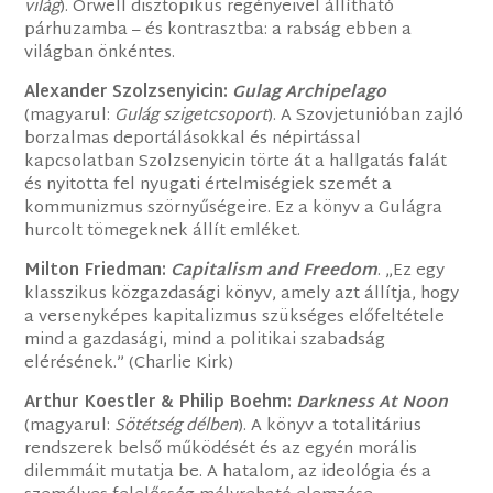
világ
). Orwell disztopikus regényeivel állítható
párhuzamba – és kontrasztba: a rabság ebben a
világban önkéntes.
Alexander Szolzsenyicin:
Gulag Archipelago
(magyarul:
Gulág szigetcsoport
). A Szovjetunióban zajló
borzalmas deportálásokkal és népirtással
kapcsolatban Szolzsenyicin törte át a hallgatás falát
és nyitotta fel nyugati értelmiségiek szemét a
kommunizmus szörnyűségeire. Ez a könyv a Gulágra
hurcolt tömegeknek állít emléket.
Milton Friedman:
Capitalism and Freedom
. „Ez egy
klasszikus közgazdasági könyv, amely azt állítja, hogy
a versenyképes kapitalizmus szükséges előfeltétele
mind a gazdasági, mind a politikai szabadság
elérésének.” (Charlie Kirk)
Arthur Koestler & Philip Boehm:
Darkness At Noon
(magyarul:
Sötétség délben
). A könyv a totalitárius
rendszerek belső működését és az egyén morális
dilemmáit mutatja be. A hatalom, az ideológia és a