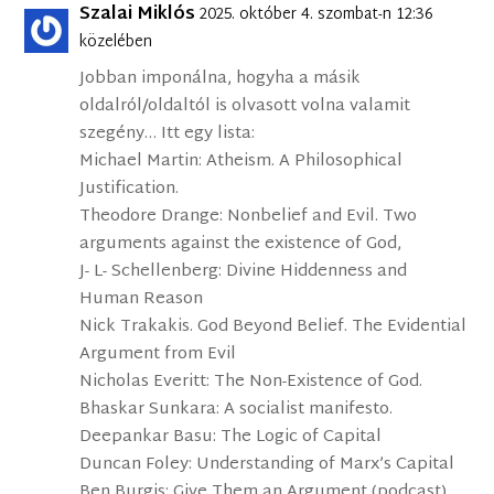
Szalai Miklós
2025. október 4. szombat-n 12:36
közelében
Jobban imponálna, hogyha a másik
oldalról/oldaltól is olvasott volna valamit
szegény… Itt egy lista:
Michael Martin: Atheism. A Philosophical
Justification.
Theodore Drange: Nonbelief and Evil. Two
arguments against the existence of God,
J- L- Schellenberg: Divine Hiddenness and
Human Reason
Nick Trakakis. God Beyond Belief. The Evidential
Argument from Evil
Nicholas Everitt: The Non-Existence of God.
Bhaskar Sunkara: A socialist manifesto.
Deepankar Basu: The Logic of Capital
Duncan Foley: Understanding of Marx’s Capital
Ben Burgis: Give Them an Argument (podcast)