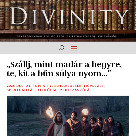
„Szállj, mint madár a hegyre,
te, kit a bűn súlya nyom…”
2025 DEC. 24.
|
DIVINITY
,
ELMÉLKEDÉSEK
,
MŰVÉSZET
,
SPIRITUALITÁS
,
TEOLÓGIA
|
2 HOZZÁSZÓLÁS