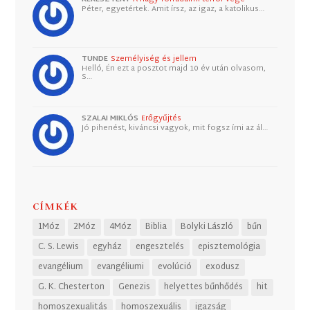
Péter, egyetértek. Amit írsz, az igaz, a katolikus…
TUNDE
Személyiség és jellem
Helló, Én ezt a posztot majd 10 év után olvasom,
S…
SZALAI MIKLÓS
Erőgyűjtés
Jó pihenést, kiváncsi vagyok, mit fogsz írni az ál…
CÍMKÉK
1Móz
2Móz
4Móz
Biblia
Bolyki László
bűn
C. S. Lewis
egyház
engesztelés
episztemológia
evangélium
evangéliumi
evolúció
exodusz
G. K. Chesterton
Genezis
helyettes bűnhődés
hit
homoszexualitás
homoszexuális
igazság