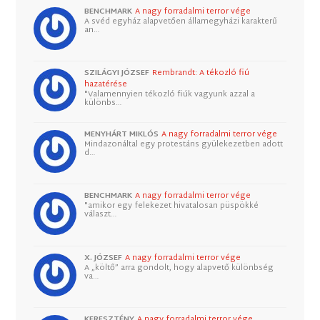
BENCHMARK
A nagy forradalmi terror vége
A svéd egyház alapvetően államegyházi karakterű
an…
SZILÁGYI JÓZSEF
Rembrandt: A tékozló fiú
hazatérése
"Valamennyien tékozló fiúk vagyunk azzal a
különbs…
MENYHÁRT MIKLÓS
A nagy forradalmi terror vége
Mindazonáltal egy protestáns gyülekezetben adott
d…
BENCHMARK
A nagy forradalmi terror vége
"amikor egy felekezet hivatalosan püspökké
választ…
X. JÓZSEF
A nagy forradalmi terror vége
A „költő” arra gondolt, hogy alapvető különbség
va…
KERESZTÉNY
A nagy forradalmi terror vége