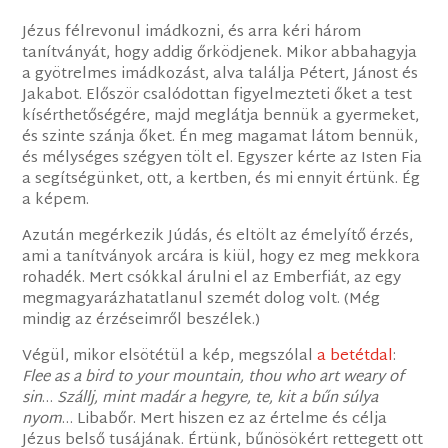
Jézus félrevonul imádkozni, és arra kéri három
tanítványát, hogy addig őrködjenek. Mikor abbahagyja
a gyötrelmes imádkozást, alva találja Pétert, Jánost és
Jakabot. Először csalódottan figyelmezteti őket a test
kísérthetőségére, majd meglátja bennük a gyermeket,
és szinte szánja őket. Én meg magamat látom bennük,
és mélységes szégyen tölt el. Egyszer kérte az Isten Fia
a segítségünket, ott, a kertben, és mi ennyit értünk. Ég
a képem.
Azután megérkezik Júdás, és eltölt az émelyítő érzés,
ami a tanítványok arcára is kiül, hogy ez meg mekkora
rohadék. Mert csókkal árulni el az Emberfiát, az egy
megmagyarázhatatlanul szemét dolog volt. (Még
mindig az érzéseimről beszélek.)
Végül, mikor elsötétül a kép, megszólal
a betétdal
:
Flee as a bird to your mountain, thou who art weary of
sin
…
Szállj, mint madár a hegyre, te, kit a bűn súlya
nyom
…
Libabőr. Mert hiszen ez az értelme és célja
Jézus belső tusájának. Értünk, bűnösökért rettegett ott