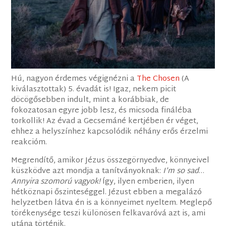
Hú, nagyon érdemes végignézni a
The Chosen
(A
kiválasztottak) 5. évadát is! Igaz, nekem picit
döcögősebben indult, mint a korábbiak, de
fokozatosan egyre jobb lesz, és micsoda fináléba
torkollik!
Az évad a Gecsemáné kertjében ér véget,
ehhez a helyszínhez kapcsolódik néhány erős érzelmi
reakcióm.
Megrendítő, amikor Jézus összegörnyedve, könnyeivel
küszködve azt mondja a tanítványoknak:
I’m so sad
…
Annyira szomorú vagyok!
Így, ilyen emberien, ilyen
hétköznapi őszinteséggel. Jézust ebben a megalázó
helyzetben látva én is a könnyeimet nyeltem. Meglepő
törékenysége teszi különösen felkavaróvá azt is, ami
utána történik.