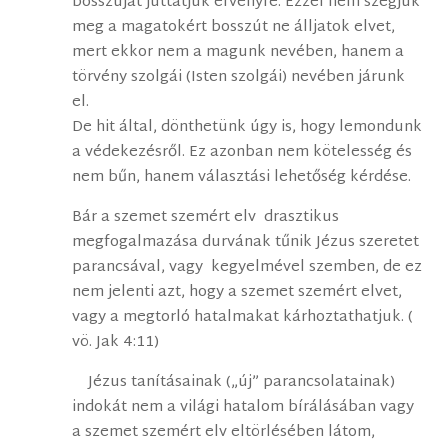
bosszúját juttatjuk érvényre. Ezzel nem szegjük
meg a magatokért bosszút ne álljatok elvet,
mert ekkor nem a magunk nevében, hanem a
törvény szolgái (Isten szolgái) nevében járunk
el.
De hit által, dönthetünk úgy is, hogy lemondunk
a védekezésről. Ez azonban nem kötelesség és
nem bűn, hanem választási lehetőség kérdése.
Bár a szemet szemért elv drasztikus
megfogalmazása durvának tűnik Jézus szeretet
parancsával, vagy kegyelmével szemben, de ez
nem jelenti azt, hogy a szemet szemért elvet,
vagy a megtorló hatalmakat kárhoztathatjuk. (
vö. Jak 4:11)
Jézus tanításainak („új” parancsolatainak)
indokát nem a világi hatalom bírálásában vagy
a szemet szemért elv eltörlésében látom,