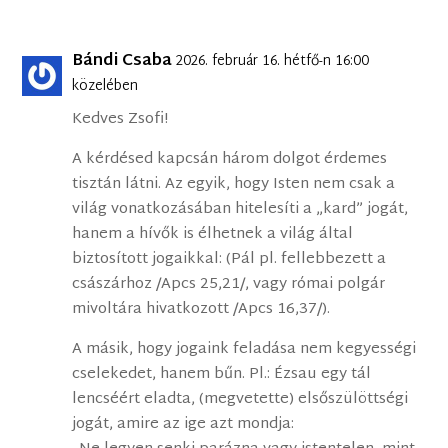
Bándi Csaba
2026. február 16. hétfő-n 16:00
közelében
Kedves Zsofi!
A kérdésed kapcsán három dolgot érdemes
tisztán látni. Az egyik, hogy Isten nem csak a
világ vonatkozásában hitelesíti a „kard” jogát,
hanem a hívők is élhetnek a világ által
biztosított jogaikkal: (Pál pl. fellebbezett a
császárhoz /Apcs 25,21/, vagy római polgár
mivoltára hivatkozott /Apcs 16,37/).
A másik, hogy jogaink feladása nem kegyességi
cselekedet, hanem bűn. Pl.: Ézsau egy tál
lencséért eladta, (megvetette) elsőszülöttségi
jogát, amire az ige azt mondja: