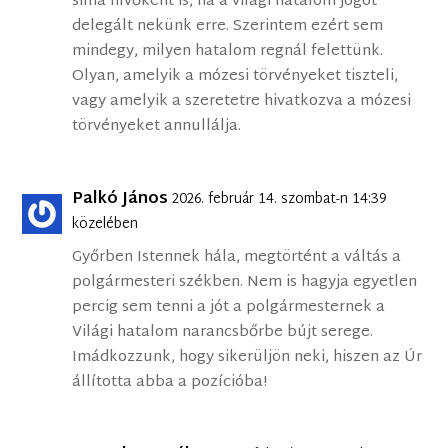
sima hívőként is, ha a világi hatalom jogot
delegált nekünk erre. Szerintem ezért sem
mindegy, milyen hatalom regnál felettünk.
Olyan, amelyik a mózesi törvényeket tiszteli,
vagy amelyik a szeretetre hivatkozva a mózesi
törvényeket annullálja.
Palkó János
2026. február 14. szombat-n 14:39
közelében
Győrben Istennek hála, megtörtént a váltás a
polgármesteri székben. Nem is hagyja egyetlen
percig sem tenni a jót a polgármesternek a
Világi hatalom narancsbőrbe bújt serege.
Imádkozzunk, hogy sikerüljön neki, hiszen az Úr
állította abba a pozícióba!