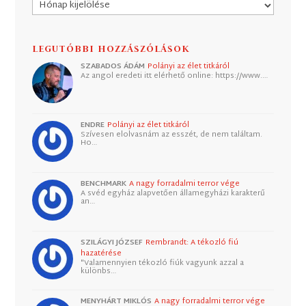
Archívum
LEGUTÓBBI HOZZÁSZÓLÁSOK
SZABADOS ÁDÁM
Polányi az élet titkáról
Az angol eredeti itt elérhető online: https://www.…
ENDRE
Polányi az élet titkáról
Szívesen elolvasnám az esszét, de nem találtam.
Ho…
BENCHMARK
A nagy forradalmi terror vége
A svéd egyház alapvetően államegyházi karakterű
an…
SZILÁGYI JÓZSEF
Rembrandt: A tékozló fiú
hazatérése
"Valamennyien tékozló fiúk vagyunk azzal a
különbs…
MENYHÁRT MIKLÓS
A nagy forradalmi terror vége