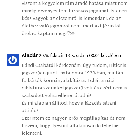
viszont a kegyelem rám áradó hatása miatt nem
mindig érvényesítem bizonyos jogaimat. Istenért
kész vagyok az életemről is lemondani, de az
élethez való jogomról nem, mert azt Jézustól
örökre kaptam meg.🙂🙏
Aladár
2026. február 18. szerda-n 00:04 közelében
Bándi Csabától kérdezném: úgy tudom, Hitler is
jogszerűen jutott hatalomra 1933-ban, miután
felkérték kormányalakításra. Tehát a náci
diktatúra szerinted jogszerű volt és ezért nem is
szabadott volna ellene lázadni?
És mi alapján állítod, hogy a lázadás sátáni
attitűd?
Szerintem ez nagyon erős megállapítás és nem
hiszem, hogy ilyesmit általánosan ki lehetne
jelenteni.