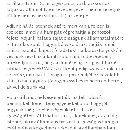
az állam Isten. De mi egyszerűen csak eszköznek
látjuk az államot Isten kezében, ezért nem értékeljük
túl (de nem is becsüljük alá) a szerepét.
Adjunk hálát Istennek azért, mert van a földön is
eszköze, amely a haragját végrehajtja a gonoszok
felett! Adjunk hálát a saját országunk államhatalmáért
is! Imádkozzunk, hogy a képviselői azt tudják tenni,
ami az Istentől kapott feladatuk! Ha keresztényekként
veszünk részt az államhatalom működtetésében,
törekedjünk arra, hogy a döntései igazságosabbak és
jobbak legyenek! Választókként pedig szavazzunk arra
az erőre, amelyik Isten igazságos rendjéhez közelebb
áll! Utána tegyük a jót egymással és minden emberrel,
akivel dolgunk van!
Ha az államot helyesen értjük, az felszabadít
bennünket, keresztény egyéneket arra, hogy jót
tegyünk még az ellenségeinkkel is, hiszen az
igazságtételt rábízhatjuk arra, akinek meg az a dolga.
Istenre, aki az államot is használja igazságos haragja
és általános kegyelme eszközéül. Az államhatalom