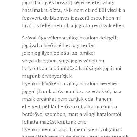
jogos harag és bosszú) képviseletét világi
hatalmakra bízta, akik nem ok nélkül viselik a
fegyvert, de bizonyos jogszerű esetekben mi
hívők is felléphetünk a jogtalan erőszak ellen.
Szóval úgy vélem a világi hatalom delegált
jogával a hívő is élhet jogszerűen.
Jelenleg ilyen például az, amikor
végszükségben, vagy jogos védelemi
helyzetben a bűnüldöző hatóságok jogát mi
magunk érvényesítjük.
Ilyenkor hívőként a világi hatalom nevében
joggal járunk el és nem lesz az vétekké, ha a
másik orcánkat nem tartjuk oda, hanem
ehelyett például erőszakot alkalmazunk a
betörővel szemben, mert a vilagi hatalomtól
felhatalmazást kaptunk erre.
Ilyenkor nem a saját, hanem Isten szolgáinak