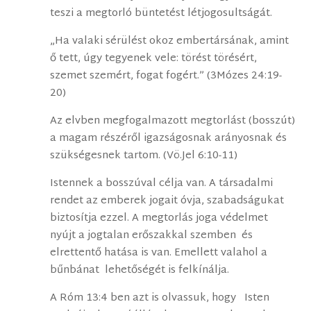
teszi a megtorló büntetést létjogosultságát.
„Ha valaki sérülést okoz embertársának, amint
ő tett, úgy tegyenek vele: törést törésért,
szemet szemért, fogat fogért.” (3Mózes 24:19-
20)
Az elvben megfogalmazott megtorlást (bosszút)
a magam részéről igazságosnak arányosnak és
szükségesnek tartom. (Vö.Jel 6:10-11)
Istennek a bosszúval célja van. A társadalmi
rendet az emberek jogait óvja, szabadságukat
biztosítja ezzel. A megtorlás joga védelmet
nyújt a jogtalan erőszakkal szemben és
elrettentő hatása is van. Emellett valahol a
bűnbánat lehetőségét is felkínálja.
A Róm 13:4 ben azt is olvassuk, hogy Isten