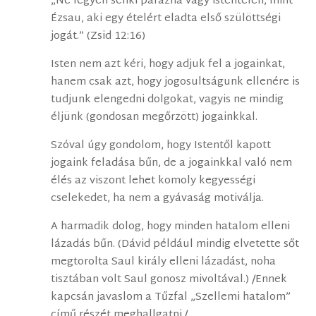
„Ne legyen senki parázna vagy istentelen, mint
Ézsau, aki egy ételért eladta első szülöttségi
jogát.” (Zsid 12:16)
Isten nem azt kéri, hogy adjuk fel a jogainkat,
hanem csak azt, hogy jogosultságunk ellenére is
tudjunk elengedni dolgokat, vagyis ne mindig
éljünk (gondosan megőrzött) jogainkkal.
Szóval úgy gondolom, hogy Istentől kapott
jogaink feladása bűn, de a jogainkkal való nem
élés az viszont lehet komoly kegyességi
cselekedet, ha nem a gyávaság motiválja.
A harmadik dolog, hogy minden hatalom elleni
lázadás bűn. (Dávid például mindig elvetette sőt
megtorolta Saul király elleni lázadást, noha
tisztában volt Saul gonosz mivoltával.) /Ennek
kapcsán javaslom a Tűzfal „Szellemi hatalom”
című részét meghallgatni./