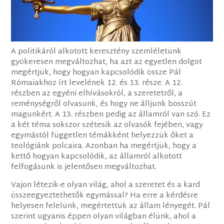
A politikáról alkotott keresztény szemléletünk
gyökeresen megváltozhat, ha azt az egyetlen dolgot
megértjük, hogy hogyan kapcsolódik össze Pál
Rómaiakhoz írt levelének 12. és 13. része. A 12.
részben az egyéni elhívásokról, a szeretetről, a
reménységről olvasunk, és hogy ne álljunk bosszút
magunkért. A 13. részben pedig az államról van szó. Ez
a két téma sokszor szétesik az olvasók fejében, vagy
egymástól független témákként helyezzük őket a
teológiánk polcaira. Azonban ha megértjük, hogy a
kettő hogyan kapcsolódik, az államról alkotott
felfogásunk is jelentősen megváltozhat.
Vajon létezik-e olyan világ, ahol a szeretet és a kard
összeegyeztethetők egymással? Ha erre a kérdésre
helyesen felelünk, megértettük az állam lényegét. Pál
szerint ugyanis éppen olyan világban élünk, ahol a