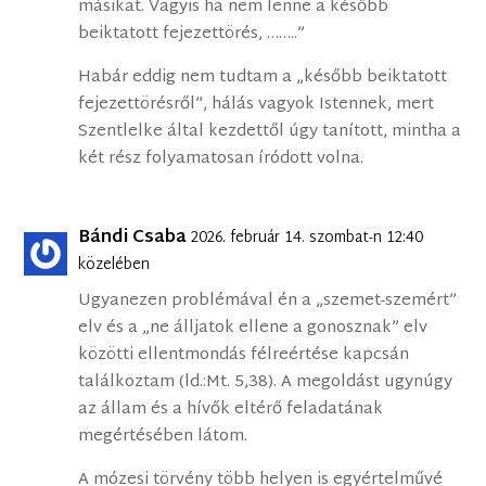
másikat. Vagyis ha nem lenne a később
beiktatott fejezettörés, ……..”
Habár eddig nem tudtam a „később beiktatott
fejezettörésről”, hálás vagyok Istennek, mert
Szentlelke által kezdettől úgy tanított, mintha a
két rész folyamatosan íródott volna.
Bándi Csaba
2026. február 14. szombat-n 12:40
közelében
Ugyanezen problémával én a „szemet-szemért”
elv és a „ne álljatok ellene a gonosznak” elv
közötti ellentmondás félreértése kapcsán
találkoztam (ld.:Mt. 5,38). A megoldást ugynúgy
az állam és a hívők eltérő feladatának
megértésében látom.
A mózesi törvény több helyen is egyértelművé