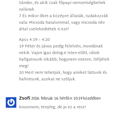
Sándor, és akik csak főpapi nemzetségbeliek
valának.
7 És mikor őket a középre állaták, tudakozzák
vala: Micsoda hatalommal, vagy micsoda név
által cselekedtétek ti ezt?
Apcs 4:19 – 4:20
19 Péter és János pedig felelvén, mondának
nekik: Vajon igaz dolog-e Isten előtt, rátok
hallgatnunk inkább, hogynem Istenre, ítéljétek
meg!
20 Mert nem tehetjük, hogy amiket láttunk és
hallottunk, azokat ne szóljuk.
Zsofi
2026. február 16. hétfő-n 10:19 közelében
Koszonom, tenyleg, de jo ez a resz!