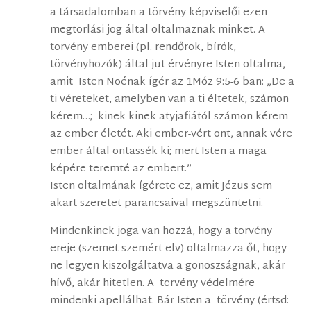
a társadalomban a törvény képviselői ezen
megtorlási jog által oltalmaznak minket. A
törvény emberei (pl. rendőrök, bírók,
törvényhozók) által jut érvényre Isten oltalma,
amit Isten Noénak ígér az 1Móz 9:5-6 ban: „De a
ti véreteket, amelyben van a ti éltetek, számon
kérem…; kinek-kinek atyjafiától számon kérem
az ember életét. Aki ember-vért ont, annak vére
ember által ontassék ki; mert Isten a maga
képére teremté az embert.”
Isten oltalmának ígérete ez, amit Jézus sem
akart szeretet parancsaival megszüntetni.
Mindenkinek joga van hozzá, hogy a törvény
ereje (szemet szemért elv) oltalmazza őt, hogy
ne legyen kiszolgáltatva a gonoszságnak, akár
hívő, akár hitetlen. A törvény védelmére
mindenki apellálhat. Bár Isten a törvény (értsd: