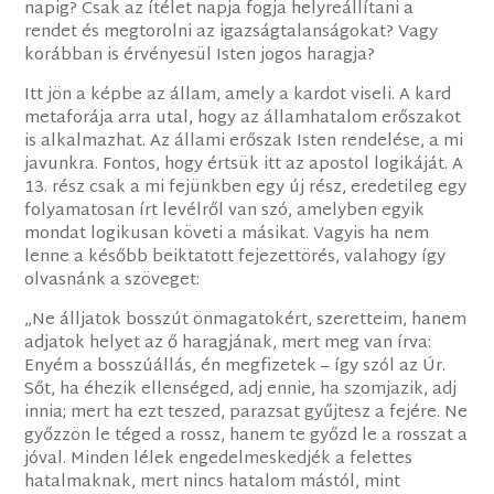
napig? Csak az ítélet napja fogja helyreállítani a
rendet és megtorolni az igazságtalanságokat? Vagy
korábban is érvényesül Isten jogos haragja?
Itt jön a képbe az állam, amely a kardot viseli. A kard
metaforája arra utal, hogy az államhatalom erőszakot
is alkalmazhat. Az állami erőszak Isten rendelése, a mi
javunkra. Fontos, hogy értsük itt az apostol logikáját. A
13. rész csak a mi fejünkben egy új rész, eredetileg egy
folyamatosan írt levélről van szó, amelyben egyik
mondat logikusan követi a másikat. Vagyis ha nem
lenne a később beiktatott fejezettörés, valahogy így
olvasnánk a szöveget:
„Ne álljatok bosszút önmagatokért, szeretteim, hanem
adjatok helyet az ő haragjának, mert meg van írva:
Enyém a bosszúállás, én megfizetek – így szól az Úr.
Sőt, ha éhezik ellenséged, adj ennie, ha szomjazik, adj
innia; mert ha ezt teszed, parazsat gyűjtesz a fejére. Ne
győzzön le téged a rossz, hanem te győzd le a rosszat a
jóval. Minden lélek engedelmeskedjék a felettes
hatalmaknak, mert nincs hatalom mástól, mint