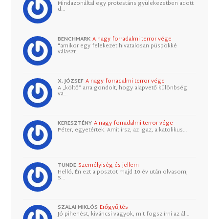
Mindazonáltal egy protestáns gyülekezetben adott
d…
BENCHMARK
A nagy forradalmi terror vége
"amikor egy felekezet hivatalosan püspökké
választ…
X. JÓZSEF
A nagy forradalmi terror vége
A „költő” arra gondolt, hogy alapvető különbség
va…
KERESZTÉNY
A nagy forradalmi terror vége
Péter, egyetértek. Amit írsz, az igaz, a katolikus…
TUNDE
Személyiség és jellem
Helló, Én ezt a posztot majd 10 év után olvasom,
S…
SZALAI MIKLÓS
Erőgyűjtés
Jó pihenést, kiváncsi vagyok, mit fogsz írni az ál…