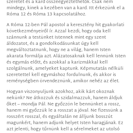
szeretet és a kard összeegyeztethetők. Csak nem
mindegy, kinek a kezében van a kard. Itt érkezünk el a
Róma 12 és Róma 13 kapcsolatához.
A Róma 12-ben Pál apostol a keresztény hit gyakorlati
következményeiről ír. Azzal kezdi, hogy oda kell
szánnunk a testünket Istennek mint egy szent
áldozatot, és a gondolkodásunkat úgy kell
megváltoztatnunk, hogy ne a világ, hanem Isten
akarata formálja azt. Alázatosaknak kell lennünk Isten
és egymás előtt, és azokkal a karizmákkal kell
szolgálnunk, amelyeket kaptunk. Képmutatás nélküli
szeretettel kell egymáshoz fordulnunk, és akkor is
reménységben örvendeznünk, amikor nehéz az élet.
Hogyan viszonyuljunk azokhoz, akik kárt okoznak
nekünk? Ne átkozzuk és szidalmazzuk, hanem áldjuk
őket – mondja Pál. Ne győzzön le bennünket a rossz,
hanem mi győzzük le a rosszat a jóval. Ne fizessünk a
rosszért rosszal, és egyáltalán ne álljunk bosszút
magunkért, hanem adjunk helyet Isten haragjának. Ez
azt jelenti, hogy tűrnünk kell a sérelmeket az utolsó