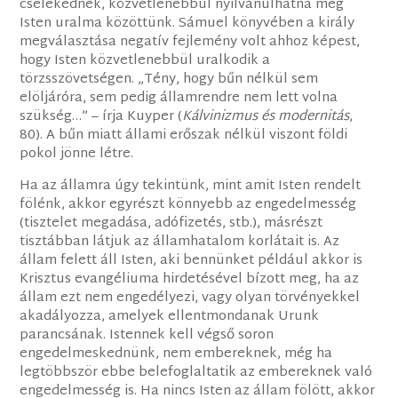
cselekednék, közvetlenebbül nyilvánulhatna meg
Isten uralma közöttünk. Sámuel könyvében a király
megválasztása negatív fejlemény volt ahhoz képest,
hogy Isten közvetlenebbül uralkodik a
törzsszövetségen. „Tény, hogy bűn nélkül sem
elöljáróra, sem pedig államrendre nem lett volna
szükség…” – írja Kuyper (
Kálvinizmus és modernitás
,
80). A bűn miatt állami erőszak nélkül viszont földi
pokol jönne létre.
Ha az államra úgy tekintünk, mint amit Isten rendelt
fölénk, akkor egyrészt könnyebb az engedelmesség
(tisztelet megadása, adófizetés, stb.), másrészt
tisztábban látjuk az államhatalom korlátait is. Az
állam felett áll Isten, aki bennünket például akkor is
Krisztus evangéliuma hirdetésével bízott meg, ha az
állam ezt nem engedélyezi, vagy olyan törvényekkel
akadályozza, amelyek ellentmondanak Urunk
parancsának. Istennek kell végső soron
engedelmeskednünk, nem embereknek, még ha
legtöbbször ebbe belefoglaltatik az embereknek való
engedelmesség is. Ha nincs Isten az állam fölött, akkor