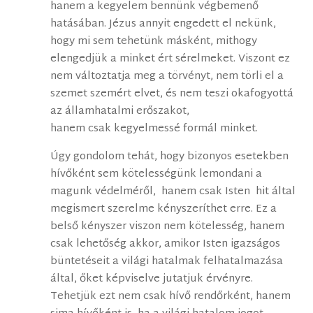
hanem a kegyelem bennünk végbemenő
hatásában. Jézus annyit engedett el nekünk,
hogy mi sem tehetünk másként, mithogy
elengedjük a minket ért sérelmeket. Viszont ez
nem változtatja meg a törvényt, nem törli el a
szemet szemért elvet, és nem teszi okafogyottá
az államhatalmi erőszakot,
hanem csak kegyelmessé formál minket.
Úgy gondolom tehát, hogy bizonyos esetekben
hívőként sem kötelességünk lemondani a
magunk védelméről, hanem csak Isten hit által
megismert szerelme kényszeríthet erre. Ez a
belső kényszer viszon nem kötelesség, hanem
csak lehetőség akkor, amikor Isten igazságos
büntetéseit a világi hatalmak felhatalmazása
által, őket képviselve jutatjuk érvényre.
Tehetjük ezt nem csak hívő rendőrként, hanem