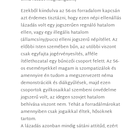
Ezekből kiindulva az 56-os forradalom kapcsán
azt érdemes tisztázni, hogy ezen népi ellenállás
lázadás volt egy jogszerűen regnáló hatalom
ellen, vagy egy illegális hatalom
(államcsíny/pucs) elleni jogszerű népítélet. Az
előbbi Isten szemében bűn, az utóbbi viszont
csak egyfajta jogérvényesítés, afféle
ítélethozatal egy bűnözői csoport felett. Az 56-
os eseményekkel magam is szompatizálok és
amennyire én tudom a megszervezett néma
demonstrációk és diákgyűlések, majd ezen
csoportok gyilkosaikkal szembeni önvédelme
jogszerű volt, az idegen szovjet hatalom
behívása viszont nem. Tehát a forradálmárokat
amennyiben csak jogaikkal éltek, hősöknek
tartom.
A lázadás azonban mindig sátáni attitűd, ezért