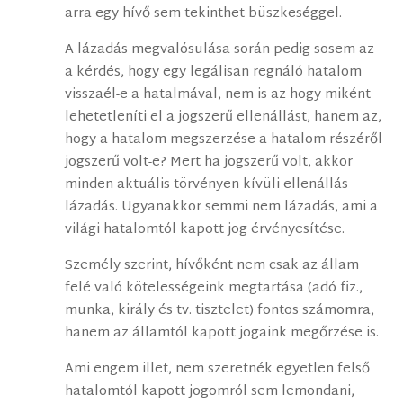
arra egy hívő sem tekinthet büszkeséggel.
A lázadás megvalósulása során pedig sosem az
a kérdés, hogy egy legálisan regnáló hatalom
visszaél-e a hatalmával, nem is az hogy miként
lehetetleníti el a jogszerű ellenállást, hanem az,
hogy a hatalom megszerzése a hatalom részéről
jogszerű volt-e? Mert ha jogszerű volt, akkor
minden aktuális törvényen kívüli ellenállás
lázadás. Ugyanakkor semmi nem lázadás, ami a
világi hatalomtól kapott jog érvényesítése.
Személy szerint, hívőként nem csak az állam
felé való kötelességeink megtartása (adó fiz.,
munka, király és tv. tisztelet) fontos számomra,
hanem az államtól kapott jogaink megőrzése is.
Ami engem illet, nem szeretnék egyetlen felső
hatalomtól kapott jogomról sem lemondani,