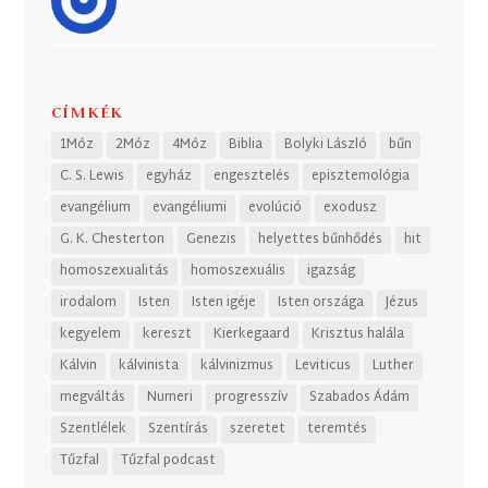
CÍMKÉK
1Móz
2Móz
4Móz
Biblia
Bolyki László
bűn
C. S. Lewis
egyház
engesztelés
episztemológia
evangélium
evangéliumi
evolúció
exodusz
G. K. Chesterton
Genezis
helyettes bűnhődés
hit
homoszexualitás
homoszexuális
igazság
irodalom
Isten
Isten igéje
Isten országa
Jézus
kegyelem
kereszt
Kierkegaard
Krisztus halála
Kálvin
kálvinista
kálvinizmus
Leviticus
Luther
megváltás
Numeri
progresszív
Szabados Ádám
Szentlélek
Szentírás
szeretet
teremtés
Tűzfal
Tűzfal podcast