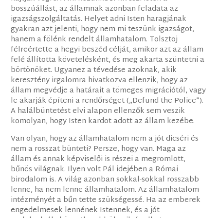
bosszúállást, az államnak azonban feladata az
igazságszolgáltatás. Helyet adni Isten haragjának
gyakran azt jelenti, hogy nem mi teszünk igazságot,
hanem a fölénk rendelt államhatalom. Tolsztoj
félreértette a hegyi beszéd célját, amikor azt az állam
felé állította követelésként, és meg akarta szüntetni a
börtönöket. Ugyanez a tévedése azoknak, akik
keresztény irgalomra hivatkozva ellenzik, hogy az
állam megvédje a határait a tömeges migrációtól, vagy
le akarják építeni a rendőrséget („Defund the Police”).
A halálbüntetést elvi alapon ellenzők sem veszik
komolyan, hogy Isten kardot adott az állam kezébe.
Van olyan, hogy az államhatalom nem a jót dicséri és
nem a rosszat bünteti? Persze, hogy van. Maga az
állam és annak képviselői is részei a megromlott,
bűnös világnak. Ilyen volt Pál idejében a Római
birodalom is. A világ azonban sokkal-sokkal rosszabb
lenne, ha nem lenne államhatalom. Az államhatalom
intézményét a bűn tette szükségessé. Ha az emberek
engedelmesek lennének Istennek, és a jót