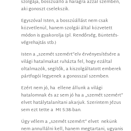
szolgája, bosszúálló a haragra azzal szemben,
aki gonoszt cselekszik.
Egyszóval Isten, a bosszúállást nem csak
közvetlenül, hanem szolgái által közvetett
módon is gyakorolja (pl. Rendőrség, Büntetés-
végrehajtás stb.)
Isten a „szemét szemért”elv érvényesítésére a
világi hatalmakat ruházta fel, hogy ezáltal
oltalmazók, segítők, a kiszolgáltatott emberek
pártfogói legyenek a gonosszal szemben.
Ezért nem jó, ha ellene állunk a világi
hatalomnak és az sem jó ha a „szemét szemért”
elvet hatálytalanítani akarjuk. Szerintem Jézus
sem ezt tette a Mt 5:38-ban.
Úgy vélem a „szemét szemért” elvet nekünk
nem annullálni kell, hanem megtartani, ugyanis