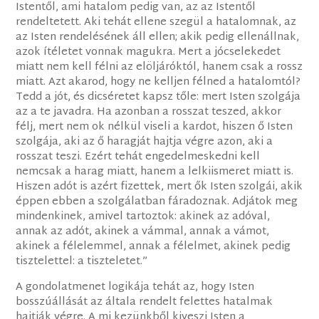
Istentől, ami hatalom pedig van, az az Istentől
rendeltetett. Aki tehát ellene szegül a hatalomnak, az
az Isten rendelésének áll ellen; akik pedig ellenállnak,
azok ítéletet vonnak magukra. Mert a jócselekedet
miatt nem kell félni az elöljáróktól, hanem csak a rossz
miatt. Azt akarod, hogy ne kelljen félned a hatalomtól?
Tedd a jót, és dicséretet kapsz tőle: mert Isten szolgája
az a te javadra. Ha azonban a rosszat teszed, akkor
félj, mert nem ok nélkül viseli a kardot, hiszen ő Isten
szolgája, aki az ő haragját hajtja végre azon, aki a
rosszat teszi. Ezért tehát engedelmeskedni kell
nemcsak a harag miatt, hanem a lelkiismeret miatt is.
Hiszen adót is azért fizettek, mert ők Isten szolgái, akik
éppen ebben a szolgálatban fáradoznak. Adjátok meg
mindenkinek, amivel tartoztok: akinek az adóval,
annak az adót, akinek a vámmal, annak a vámot,
akinek a félelemmel, annak a félelmet, akinek pedig
tisztelettel: a tiszteletet.”
A gondolatmenet logikája tehát az, hogy Isten
bosszúállását az általa rendelt felettes hatalmak
hajtják végre. A mi kezünkből kiveszi Isten a