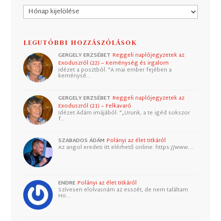
Archívum
LEGUTÓBBI HOZZÁSZÓLÁSOK
GERGELY ERZSÉBET
Reggeli naplójegyzetek az
Exoduszról (22) – Keménység és irgalom
Idézet a posztból: "A mai ember fejében a
keménysé…
GERGELY ERZSÉBET
Reggeli naplójegyzetek az
Exoduszról (21) – Felkavaró
Idézet Ádám imájából: "„Urunk, a te igéd sokszor
f…
SZABADOS ÁDÁM
Polányi az élet titkáról
Az angol eredeti itt elérhető online: https://www.…
ENDRE
Polányi az élet titkáról
Szívesen elolvasnám az esszét, de nem találtam.
Ho…