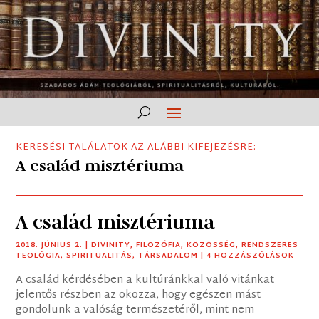
KERESÉSI TALÁLATOK AZ ALÁBBI KIFEJEZÉSRE:
A család misztériuma
A család misztériuma
2018. JÚNIUS 2.
|
DIVINITY
,
FILOZÓFIA
,
KÖZÖSSÉG
,
RENDSZERES
TEOLÓGIA
,
SPIRITUALITÁS
,
TÁRSADALOM
| 4 HOZZÁSZÓLÁSOK
A család kérdésében a kultúránkkal való vitánkat
jelentős részben az okozza, hogy egészen mást
gondolunk a valóság természetéről, mint nem