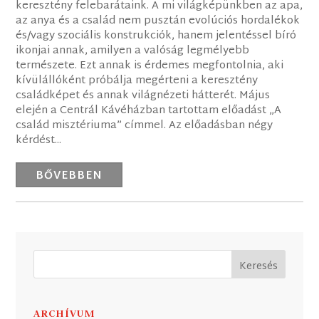
keresztény felebarátaink. A mi világképünkben az apa,
az anya és a család nem pusztán evolúciós hordalékok
és/vagy szociális konstrukciók, hanem jelentéssel bíró
ikonjai annak, amilyen a valóság legmélyebb
természete. Ezt annak is érdemes megfontolnia, aki
kívülállóként próbálja megérteni a keresztény
családképet és annak világnézeti hátterét. Május
elején a Centrál Kávéházban tartottam előadást „A
család misztériuma” címmel. Az előadásban négy
kérdést...
BŐVEBBEN
ARCHÍVUM