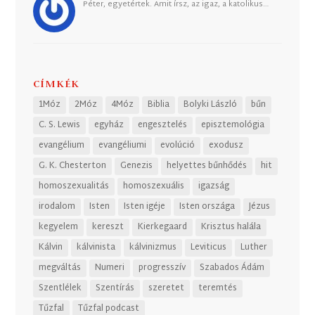
Péter, egyetértek. Amit írsz, az igaz, a katolikus…
CÍMKÉK
1Móz
2Móz
4Móz
Biblia
Bolyki László
bűn
C. S. Lewis
egyház
engesztelés
episztemológia
evangélium
evangéliumi
evolúció
exodusz
G. K. Chesterton
Genezis
helyettes bűnhődés
hit
homoszexualitás
homoszexuális
igazság
irodalom
Isten
Isten igéje
Isten országa
Jézus
kegyelem
kereszt
Kierkegaard
Krisztus halála
Kálvin
kálvinista
kálvinizmus
Leviticus
Luther
megváltás
Numeri
progresszív
Szabados Ádám
Szentlélek
Szentírás
szeretet
teremtés
Tűzfal
Tűzfal podcast