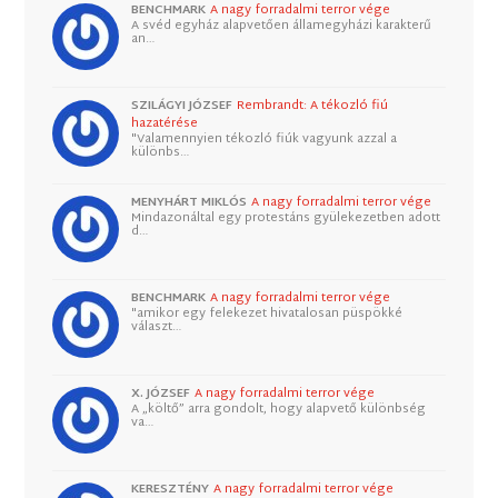
BENCHMARK
A nagy forradalmi terror vége
A svéd egyház alapvetően államegyházi karakterű
an…
SZILÁGYI JÓZSEF
Rembrandt: A tékozló fiú
hazatérése
"Valamennyien tékozló fiúk vagyunk azzal a
különbs…
MENYHÁRT MIKLÓS
A nagy forradalmi terror vége
Mindazonáltal egy protestáns gyülekezetben adott
d…
BENCHMARK
A nagy forradalmi terror vége
"amikor egy felekezet hivatalosan püspökké
választ…
X. JÓZSEF
A nagy forradalmi terror vége
A „költő” arra gondolt, hogy alapvető különbség
va…
KERESZTÉNY
A nagy forradalmi terror vége