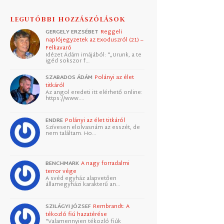
LEGUTÓBBI HOZZÁSZÓLÁSOK
GERGELY ERZSÉBET
Reggeli
naplójegyzetek az Exoduszról (21) –
Felkavaró
Idézet Ádám imájából: "„Urunk, a te
igéd sokszor f…
SZABADOS ÁDÁM
Polányi az élet
titkáról
Az angol eredeti itt elérhető online:
https://www.…
ENDRE
Polányi az élet titkáról
Szívesen elolvasnám az esszét, de
nem találtam. Ho…
BENCHMARK
A nagy forradalmi
terror vége
A svéd egyház alapvetően
államegyházi karakterű an…
SZILÁGYI JÓZSEF
Rembrandt: A
tékozló fiú hazatérése
"Valamennyien tékozló fiúk