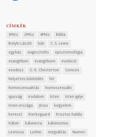
CÍMKÉK
1Móz
2Móz
4Móz
Biblia
Bolyki László
bűn
C. S. Lewis
egyház
engesztelés
episztemológia
evangélium
evangéliumi
evolúció
exodusz
G. K. Chesterton
Genezis
helyettes bűnhődés
hit
homoszexualitás
homoszexuális
igazság
irodalom
Isten
Isten igéje
Isten országa
Jézus
kegyelem
kereszt
Kierkegaard
Krisztus halála
Kálvin
kálvinista
kálvinizmus
Leviticus
Luther
megváltás
Numeri