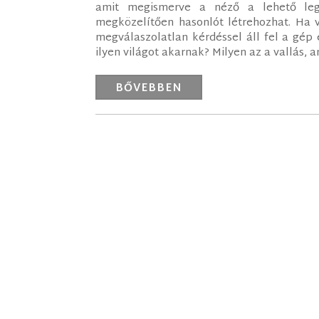
amit megismerve a néző a lehető leg
megközelítően hasonlót létrehozhat. Ha v
megválaszolatlan kérdéssel áll fel a gép 
ilyen világot akarnak? Milyen az a vallás, am
BŐVEBBEN