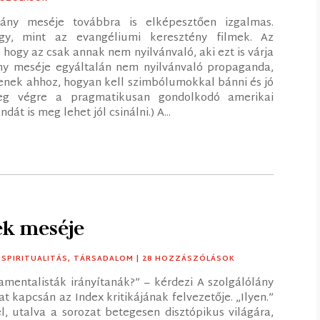
ány meséje továbbra is elképesztően izgalmas.
gy, mint az evangéliumi keresztény filmek. Az
ogy az csak annak nem nyilvánvaló, aki ezt is várja
ány meséje egyáltalán nem nyilvánvaló propaganda,
tenek ahhoz, hogyan kell szimbólumokkal bánni és jó
 meg végre a pragmatikusan gondolkodó amerikai
t is meg lehet jól csinálni.) A...
ek meséje
,
SPIRITUALITÁS
,
TÁRSADALOM
| 28 HOZZÁSZÓLÁSOK
amentalisták irányítanák?” – kérdezi A szolgálólány
t kapcsán az Index kritikájának felvezetője. „Ilyen.”
l, utalva a sorozat betegesen disztópikus világára,