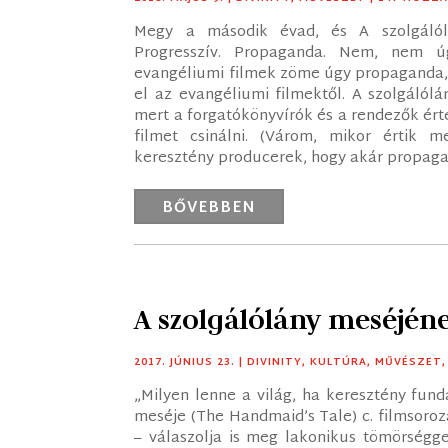
Megy a második évad, és A szolgálól
Progresszív. Propaganda. Nem, nem ú
evangéliumi filmek zöme úgy propaganda, h
el az evangéliumi filmektől. A szolgálól
mert a forgatókönyvírók és a rendezők ér
filmet csinálni. (Várom, mikor értik
keresztény producerek, hogy akár propagandá
BŐVEBBEN
A szolgálólány meséjén
2017. JÚNIUS 23.
|
DIVINITY
,
KULTÚRA
,
MŰVÉSZET
„Milyen lenne a világ, ha keresztény fund
meséje (The Handmaid’s Tale) c. filmsoroza
– válaszolja is meg lakonikus tömörségge