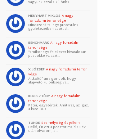
vagyunk azzal a különbs…
MENYHÁRT MIKLÓS
A nagy
forradalmi terror vége
Mindazonáltal egy protestáns
gyülekezetben adott d…
BENCHMARK
A nagy forradalmi
terror vége
"amikor egy felekezet hivatalosan
püspökké választ…
X. JÓZSEF
A nagy forradalmi terror
vége
A „költő” arra gondolt, hogy
alapvető különbség va…
KERESZTÉNY
A nagy forradalmi
terror vége
Péter, egyetértek. Amit írsz, az igaz,
a katolikus…
TUNDE
Személyiség és jellem
Helló, Én ezt a posztot majd 10 év
után olvasom, S…