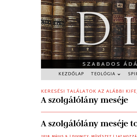
KEZDŐLAP
TEOLÓGIA
SPI
KERESÉSI TALÁLATOK AZ ALÁBBI KIFE
A szolgálólány meséje
A szolgálólány meséje t
2018. MÁJUS 9.
|
DIVINITY
,
MŰVÉSZET
| 147 HOZZ