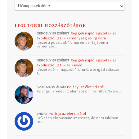
Archívum
LEGUTÓBBI HOZZÁSZÓLÁSOK
GERGELY ERZSÉBET
Reggeli naplójegyzetek az
Exoduszról (22) – Keménység és irgalom
Idézet a posztból: "A mai ember fejében a
keménysé…
GERGELY ERZSÉBET
Reggeli naplójegyzetek az
Exoduszról (21) – Felkavaró
Idézet Ádám imájából: "„Urunk, a te igéd sokszor
f…
SZABADOS ÁDÁM
Polányi az élet titkáról
Az angol eredeti itt elérhető online: https://www.…
ENDRE
Polányi az élet titkáról
Szívesen elolvasnám az esszét, de nem találtam.
Ho…