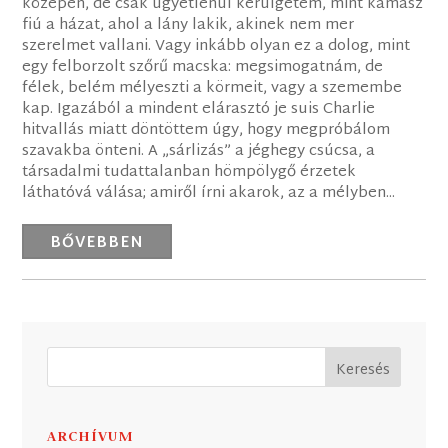
közepén, de csak ügyetlenül kerülgetem, mint kamasz
fiú a házat, ahol a lány lakik, akinek nem mer
szerelmet vallani. Vagy inkább olyan ez a dolog, mint
egy felborzolt szőrű macska: megsimogatnám, de
félek, belém mélyeszti a körmeit, vagy a szemembe
kap. Igazából a mindent elárasztó je suis Charlie
hitvallás miatt döntöttem úgy, hogy megpróbálom
szavakba önteni. A „sárlizás” a jéghegy csúcsa, a
társadalmi tudattalanban hömpölygő érzetek
láthatóvá válása; amiről írni akarok, az a mélyben...
BŐVEBBEN
ARCHÍVUM