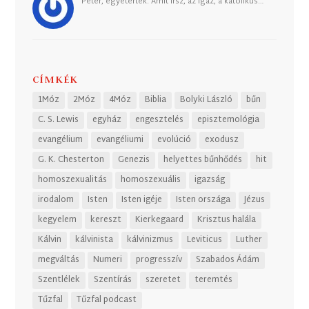
Péter, egyetértek. Amit írsz, az igaz, a katolikus…
CÍMKÉK
1Móz
2Móz
4Móz
Biblia
Bolyki László
bűn
C. S. Lewis
egyház
engesztelés
episztemológia
evangélium
evangéliumi
evolúció
exodusz
G. K. Chesterton
Genezis
helyettes bűnhődés
hit
homoszexualitás
homoszexuális
igazság
irodalom
Isten
Isten igéje
Isten országa
Jézus
kegyelem
kereszt
Kierkegaard
Krisztus halála
Kálvin
kálvinista
kálvinizmus
Leviticus
Luther
megváltás
Numeri
progresszív
Szabados Ádám
Szentlélek
Szentírás
szeretet
teremtés
Tűzfal
Tűzfal podcast