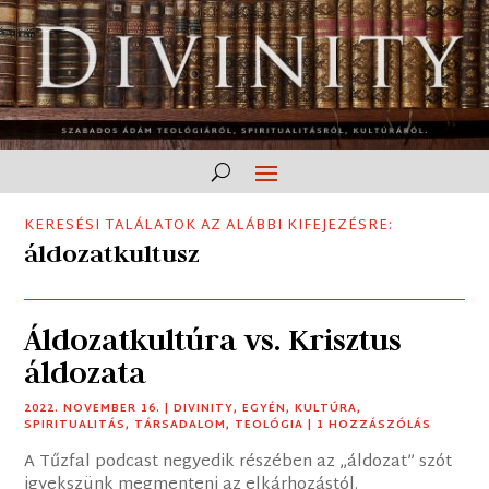
KERESÉSI TALÁLATOK AZ ALÁBBI KIFEJEZÉSRE:
áldozatkultusz
Áldozatkultúra vs. Krisztus
áldozata
2022. NOVEMBER 16.
|
DIVINITY
,
EGYÉN
,
KULTÚRA
,
SPIRITUALITÁS
,
TÁRSADALOM
,
TEOLÓGIA
| 1 HOZZÁSZÓLÁS
A Tűzfal podcast negyedik részében az „áldozat” szót
igyekszünk megmenteni az elkárhozástól.