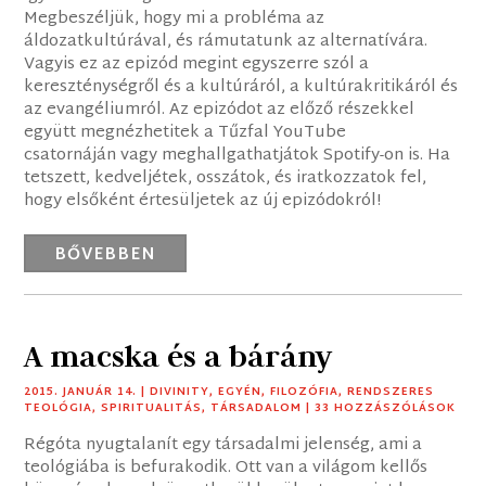
Megbeszéljük, hogy mi a probléma az
áldozatkultúrával, és rámutatunk az alternatívára.
Vagyis ez az epizód megint egyszerre szól a
kereszténységről és a kultúráról, a kultúrakritikáról és
az evangéliumról. Az epizódot az előző részekkel
együtt megnézhetitek a Tűzfal YouTube
csatornáján vagy meghallgathatjátok Spotify-on is. Ha
tetszett, kedveljétek, osszátok, és iratkozzatok fel,
hogy elsőként értesüljetek az új epizódokról!
BŐVEBBEN
A macska és a bárány
2015. JANUÁR 14.
|
DIVINITY
,
EGYÉN
,
FILOZÓFIA
,
RENDSZERES
TEOLÓGIA
,
SPIRITUALITÁS
,
TÁRSADALOM
| 33 HOZZÁSZÓLÁSOK
Régóta nyugtalanít egy társadalmi jelenség, ami a
teológiába is befurakodik. Ott van a világom kellős