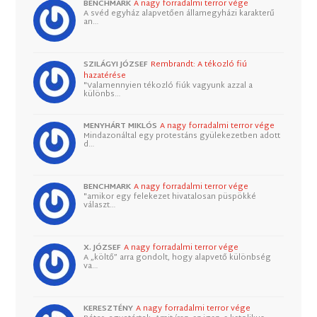
BENCHMARK
A nagy forradalmi terror vége
A svéd egyház alapvetően államegyházi karakterű
an…
SZILÁGYI JÓZSEF
Rembrandt: A tékozló fiú
hazatérése
"Valamennyien tékozló fiúk vagyunk azzal a
különbs…
MENYHÁRT MIKLÓS
A nagy forradalmi terror vége
Mindazonáltal egy protestáns gyülekezetben adott
d…
BENCHMARK
A nagy forradalmi terror vége
"amikor egy felekezet hivatalosan püspökké
választ…
X. JÓZSEF
A nagy forradalmi terror vége
A „költő” arra gondolt, hogy alapvető különbség
va…
KERESZTÉNY
A nagy forradalmi terror vége