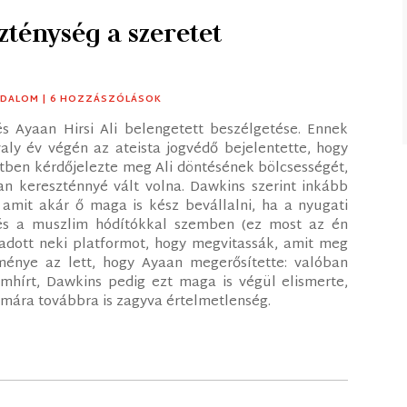
szténység a szeretet
ADALOM
| 6 HOZZÁSZÓLÁSOK
s Ayaan Hirsi Ali belengetett beszélgetése. Ennek
ly év végén az ateista jogvédő bejelentette, hogy
etben kérdőjelezte meg Ali döntésének bölcsességét,
ban kereszténnyé vált volna. Dawkins szerint inkább
 amit akár ő maga is kész bevállalni, ha a nyugati
 és a muszlim hódítókkal szemben (ez most az én
 adott neki platformot, hogy megvitassák, amit meg
dménye az lett, hogy Ayaan megerősítette: valóban
römhírt, Dawkins pedig ezt maga is végül elismerte,
ámára továbbra is zagyva értelmetlenség.