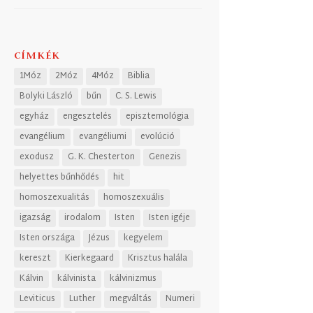
CÍMKÉK
1Móz
2Móz
4Móz
Biblia
Bolyki László
bűn
C. S. Lewis
egyház
engesztelés
episztemológia
evangélium
evangéliumi
evolúció
exodusz
G. K. Chesterton
Genezis
helyettes bűnhődés
hit
homoszexualitás
homoszexuális
igazság
irodalom
Isten
Isten igéje
Isten országa
Jézus
kegyelem
kereszt
Kierkegaard
Krisztus halála
Kálvin
kálvinista
kálvinizmus
Leviticus
Luther
megváltás
Numeri