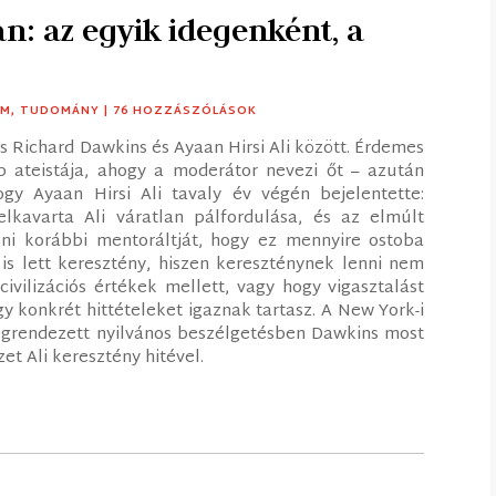
n: az egyik idegenként, a
OM
,
TUDOMÁNY
| 76 HOZZÁSZÓLÁSOK
s Richard Dawkins és Ayaan Hirsi Ali között. Érdemes
b ateistája, ahogy a moderátor nevezi őt – azután
gy Ayaan Hirsi Ali tavaly év végén bejelentette:
elkavarta Ali váratlan pálfordulása, és az elmúlt
ni korábbi mentoráltját, hogy ez mennyire ostoba
is lett keresztény, hiszen kereszténynek lenni nem
civilizációs értékek mellett, vagy hogy vigasztalást
gy konkrét hittételeket igaznak tartasz. A New York-i
egrendezett nyilvános beszélgetésben Dawkins most
et Ali keresztény hitével.