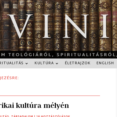
RITUALITÁS
KULTÚRA
ÉLETRAJZOK
ENGLISH
JEZÉSRE:
rikai kultúra mélyén
LITÁS
,
TÁRSADALOM
| 16 HOZZÁSZÓLÁSOK