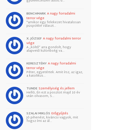
gyülekezetben adott d…
BENCHMARK
A nagy forradalmi
terror vége
"amikor egy felekezet hivatalosan
püspökké választ…
X. JÓZSEF
A nagy forradalmi terror
vége
A „költő” arra gondolt, hogy
alapvető különbség va…
KERESZTÉNY
A nagy forradalmi
terror vége
Péter, egyetértek. Amit írsz, az igaz,
a katolikus…
TUNDE
Személyiség és jellem
Helló, Én ezt a posztot majd 10 év
után olvasom, S…
SZALAI MIKLÓS
Erőgyűjtés
Jó pihenést, kiváncsi vagyok, mit
fogsz írni az ál…