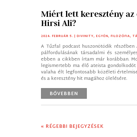
Miért lett keresztény a
Hirsi Ali?
2024. FEBRUÁR 5.
|
DIVINITY
,
EGYÉN
,
FILOZÓFIA
,
T
A Tűzfal podcast huszonötödik részében A
pálfordulásának társadalmi és személyes
ebben a cikkben írtam már korábban. Mos
legismertebb ma élő ateista gondolkodót 
valaha élt legfontosabb közéleti értelmisé
és a keresztény hit magához ölelésére.
BŐVEBBEN
« RÉGEBBI BEJEGYZÉSEK