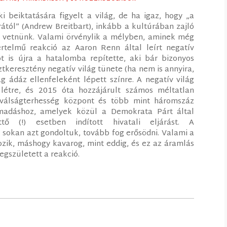
beiktatására figyelt a világ, de ha igaz, hogy „a
rától” (Andrew Breitbart), inkább a kultúrában zajló
 vetnünk. Valami örvénylik a mélyben, aminek még
telmű reakció az Aaron Renn által leírt negatív
t is újra a hatalomba repítette, aki bár bizonyos
tkeresztény negatív világ tünete (ha nem is annyira,
ág ádáz ellenfeleként lépett színre. A negatív világ
létre, és 2015 óta hozzájárult számos méltatlan
z válságterhesség központ és több mint háromszáz
ámadáshoz, amelyek közül a Demokrata Párt által
tő (!) esetben indított hivatali eljárást. A
s sokan azt gondoltuk, tovább fog erősödni. Valami a
ik, máshogy kavarog, mint eddig, és ez az áramlás
egszületett a reakció.