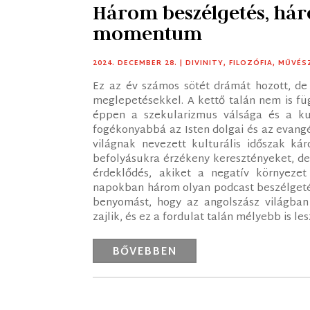
Három beszélgetés, háro
momentum
2024. DECEMBER 28.
|
DIVINITY
,
FILOZÓFIA
,
MŰVÉS
Ez az év számos sötét drámát hozott, de 
meglepetésekkel. A kettő talán nem is fü
éppen a szekularizmus válsága és a kul
fogékonyabbá az Isten dolgai és az evang
világnak nevezett kulturális időszak ká
befolyásukra érzékeny keresztényeket, de 
érdeklődés, akiket a negatív környezet
napokban három olyan podcast beszélgetés
benyomást, hogy az angolszász világban
zajlik, és ez a fordulat talán mélyebb is le
BŐVEBBEN