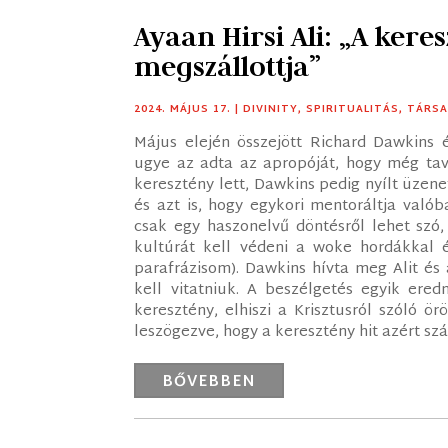
Ayaan Hirsi Ali: „A kere
megszállottja”
2024. MÁJUS 17.
|
DIVINITY
,
SPIRITUALITÁS
,
TÁRS
Május elején összejött Richard Dawkins é
ugye az adta az apropóját, hogy még tava
keresztény lett, Dawkins pedig nyílt üzen
és azt is, hogy egykori mentoráltja való
csak egy haszonelvű döntésről lehet szó,
kultúrát kell védeni a woke hordákkal
parafrázisom). Dawkins hívta meg Alit és
kell vitatniuk. A beszélgetés egyik ere
keresztény, elhiszi a Krisztusról szóló ö
leszögezve, hogy a keresztény hit azért sz
BŐVEBBEN