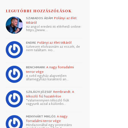
LEGUTÓBBI HOZZÁSZÓLÁSOK
SZABADOS ÁDÁM
Polányi az élet
titkáról
Az angol eredeti itt elérhető online:
https://www.…
ENDRE
Polányi az élet titkáról
Szívesen elolvasnám az esszét, de
nem találtam. Ho…
BENCHMARK
A nagy forradalmi
terror vége
A svéd egyház alapvetően
államegyházi karakterű an…
SZILÁGYI JÓZSEF
Rembrandt: A
tékozló fiú hazatérése
"Valamennyien tékozló fiúk
vagyunk azzal a különbs…
MENYHÁRT MIKLÓS
A nagy
forradalmi terror vége
Mindazonáltal egy protestáns