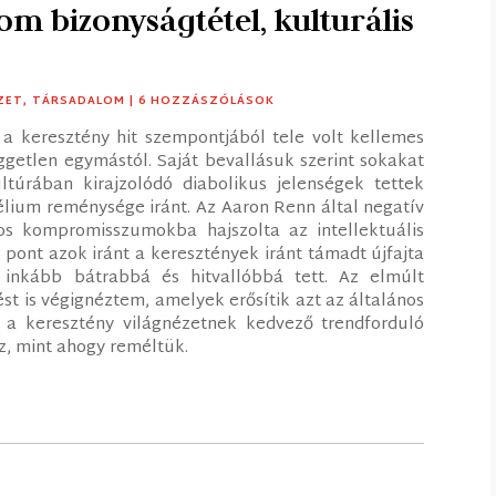
m bizonyságtétel, kulturális
ZET
,
TÁRSADALOM
| 6 HOZZÁSZÓLÁSOK
a keresztény hit szempontjából tele volt kellemes
ggetlen egymástól. Saját bevallásuk szerint sokakat
túrában kirajzolódó diabolikus jelenségek tettek
élium reménysége iránt. Az Aaron Renn által negatív
ros kompromisszumokba hajszolta az intellektuális
pont azok iránt a keresztények iránt támadt újfajta
 inkább bátrabbá és hitvallóbbá tett. Az elmúlt
t is végignéztem, amelyek erősítik azt az általános
 a keresztény világnézetnek kedvező trendforduló
sz, mint ahogy reméltük.