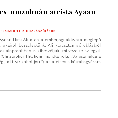
z ex-muzulmán ateista Ayaan
ÁRSADALOM
| 15 HOZZÁSZÓLÁSOK
yaan Hirsi Ali ateista emberjogi aktivista meglepő
 okairól beszélgetünk. Ali kereszténnyé válásáról
t alaposabban is kibeszéljük, mi vezette az egyik
(Christopher Hitchens mondta róla: „Valószínűleg a
gi, aki Afrikából jött.”) az ateizmus hátrahagyására