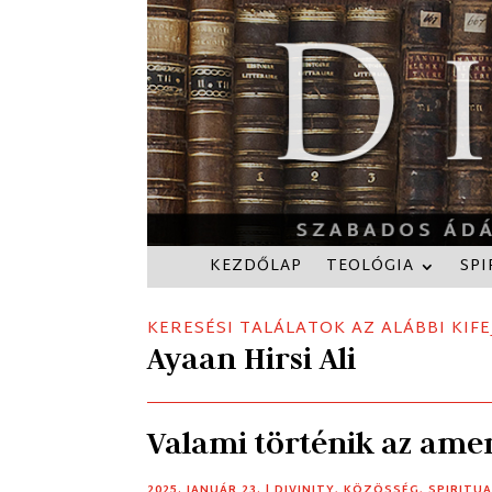
KEZDŐLAP
TEOLÓGIA
SPI
KERESÉSI TALÁLATOK AZ ALÁBBI KIFE
Ayaan Hirsi Ali
Valami történik az ame
2025. JANUÁR 23.
|
DIVINITY
,
KÖZÖSSÉG
,
SPIRITUA