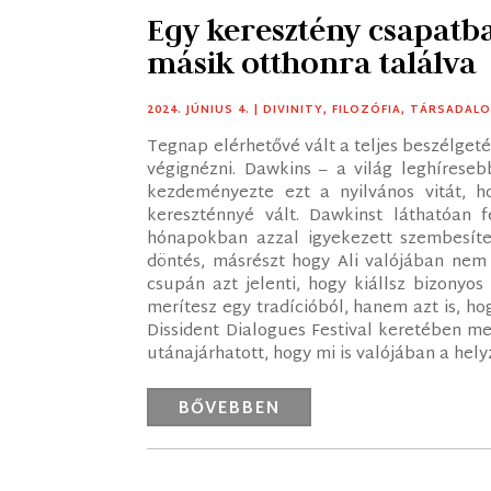
Egy keresztény csapatba
másik otthonra találva
2024. JÚNIUS 4.
|
DIVINITY
,
FILOZÓFIA
,
TÁRSADAL
Tegnap elérhetővé vált a teljes beszélgeté
végignézni. Dawkins – a világ leghíreseb
kezdeményezte ezt a nyilvános vitát, ho
kereszténnyé vált. Dawkinst láthatóan f
hónapokban azzal igyekezett szembesíte
döntés, másrészt hogy Ali valójában nem 
csupán azt jelenti, hogy kiállsz bizonyos 
merítesz egy tradícióból, hanem azt is, ho
Dissident Dialogues Festival keretében m
utánajárhatott, hogy mi is valójában a helyz
BŐVEBBEN