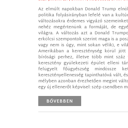
Az elmúlt napokban Donald Trump elnöki 
politika folyásirányban lefelé van a kultú
változásokra érdemes vigyázó szemeinket
nehéz megértenünk a formáját, de egyér
világra. A változás azt a Donald Trumpo
erkölcsi szempontok szerint maga is a posz
vagy nem is úgy, mint sokan vélik), e vil
Amerikában a kereszténység körül jött 
bírósági perhez, illetve több mint szá
keresztény gyülekezeti épület elleni t
felügyelt főügyészség mindössze ket
keresztényellenesség tapinthatóvá vált, é
mélyben azonban érezhetően megint változ
egy új ellenerőt képvisel: szép csendben m
BŐVEBBEN