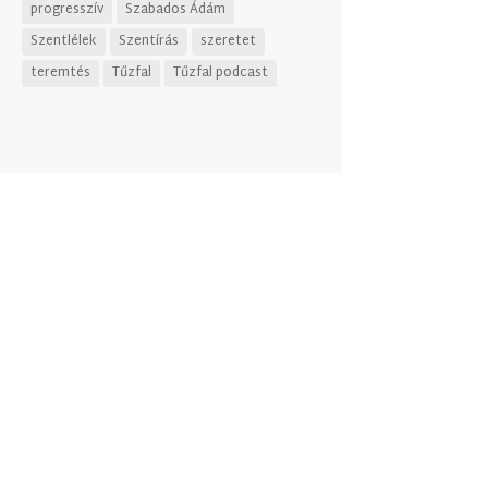
progresszív
Szabados Ádám
Szentlélek
Szentírás
szeretet
teremtés
Tűzfal
Tűzfal podcast